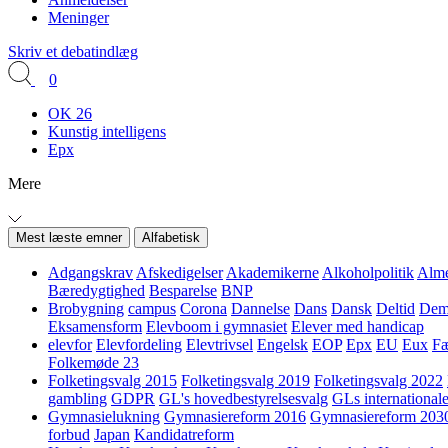
Meninger
Skriv et debatindlæg
0
OK 26
Kunstig intelligens
Epx
Mere
Mest læste emner
Alfabetisk
Adgangskrav
Afskedigelser
Akademikerne
Alkoholpolitik
Alme
Bæredygtighed
Besparelse
BNP
Brobygning
campus
Corona
Dannelse
Dans
Dansk
Deltid
Demo
Eksamensform
Elevboom i gymnasiet
Elever med handicap
elevfor
Elevfordeling
Elevtrivsel
Engelsk
EOP
Epx
EU
Eux
Fæ
Folkemøde 23
Folketingsvalg 2015
Folketingsvalg 2019
Folketingsvalg 2022
gambling
GDPR
GL's hovedbestyrelsesvalg
GLs internationale
Gymnasielukning
Gymnasiereform 2016
Gymnasiereform 203
forbud
Japan
Kandidatreform