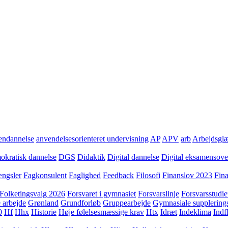
ndannelse
anvendelsesorienteret undervisning
AP
APV
arb
Arbejdsgl
kratisk dannelse
DGS
Didaktik
Digital dannelse
Digital eksamensov
ngsler
Fagkonsulent
Faglighed
Feedback
Filosofi
Finanslov 2023
Fin
Folketingsvalg 2026
Forsvaret i gymnasiet
Forsvarslinje
Forsvarsstudie
 arbejde
Grønland
Grundforløb
Gruppearbejde
Gymnasiale supplering
0
Hf
Hhx
Historie
Høje følelsesmæssige krav
Htx
Idræt
Indeklima
Indf