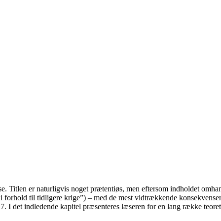
e. Titlen er naturligvis noget prætentiøs, men eftersom indholdet omhan
 forhold til tidligere krige”) – med de mest vidtrækkende konsekvenser (
7. I det indledende kapitel præsenteres læseren for en lang række teore