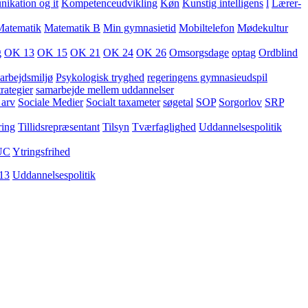
kation og it
Kompetenceudvikling
Køn
Kunstig intelligens
l
Lærer-
Matematik
Matematik B
Min gymnasietid
Mobiltelefon
Mødekultur
g
OK 13
OK 15
OK 21
OK 24
OK 26
Omsorgsdage
optag
Ordblind
arbejdsmiljø
Psykologisk tryghed
regeringens gymnasieudspil
rategier
samarbejde mellem uddannelser
 arv
Sociale Medier
Socialt taxameter
søgetal
SOP
Sorgorlov
SRP
ring
Tillidsrepræsentant
Tilsyn
Tværfaglighed
Uddannelsespolitik
UC
Ytringsfrihed
13
Uddannelsespolitik