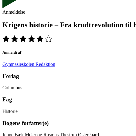
Anmeldelse
Krigens historie – Fra krudtrevolution til
Anmeldt af_
Gymnasieskolen Redaktion
Forlag
Columbus
Fag
Historie
Bogens forfatter(e)
Jeppe Bæk Meier og Rasmus Thestrup Østergaard