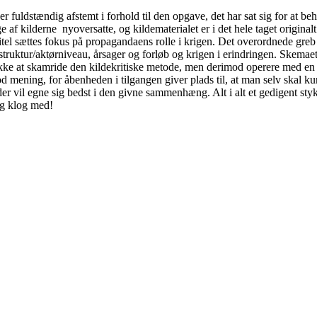
 er fuldstændig afstemt i forhold til den opgave, det har sat sig for at 
 af kilderne nyoversatte, og kildematerialet er i det hele taget original
kapitel sættes fokus på propagandaens rolle i krigen. Det overordnede gre
uktur/aktørniveau, årsager og forløb og krigen i erindringen. Skemaet e
or ikke at skamride den kildekritiske metode, men derimod operere med e
 mening, for åbenheden i tilgangen giver plads til, at man selv skal ku
r vil egne sig bedst i den givne sammenhæng. Alt i alt et gedigent styk
og klog med!