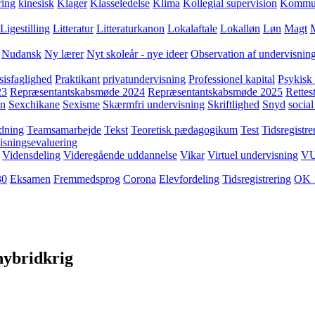
ring
kinesisk
Klager
Klasseledelse
Klima
Kollegial supervision
Kommuni
Ligestilling
Litteratur
Litteraturkanon
Lokalaftale
Lokalløn
Løn
Magt
Nudansk
Ny lærer
Nyt skoleår - nye ideer
Observation af undervisnin
sisfaglighed
Praktikant
privatundervisning
Professionel kapital
Psykisk 
23
Repræsentantskabsmøde 2024
Repræsentantskabsmøde 2025
Rettest
yn
Sexchikane
Sexisme
Skærmfri undervisning
Skriftlighed
Snyd
social
dning
Teamsamarbejde
Tekst
Teoretisk pædagogikum
Test
Tidsregistre
isningsevaluering
Vidensdeling
Videregående uddannelse
Vikar
Virtuel undervisning
V
30
Eksamen
Fremmedsprog
Corona
Elevfordeling
Tidsregistrering
OK 
 hybridkrig