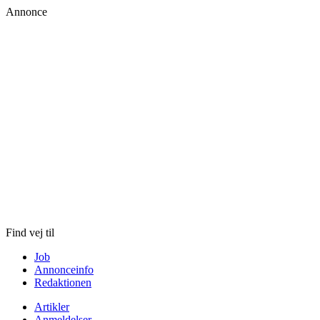
Annonce
Skip
to
content
Find vej til
Job
Annonceinfo
Redaktionen
Artikler
Anmeldelser