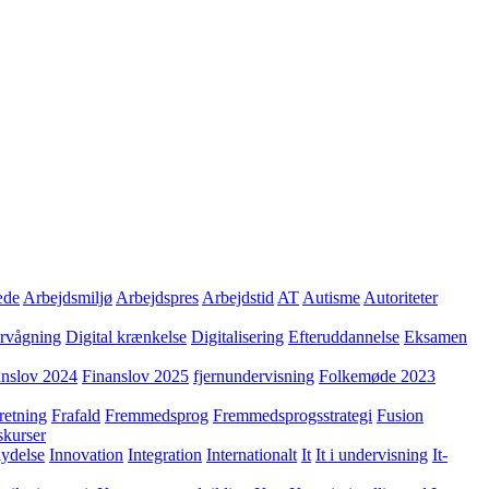
æde
Arbejdsmiljø
Arbejdspres
Arbejdstid
AT
Autisme
Autoriteter
ervågning
Digital krænkelse
Digitalisering
Efteruddannelse
Eksamen
anslov 2024
Finanslov 2025
fjernundervisning
Folkemøde 2023
retning
Frafald
Fremmedsprog
Fremmedsprogsstrategi
Fusion
skurser
lydelse
Innovation
Integration
Internationalt
It
It i undervisning
It-