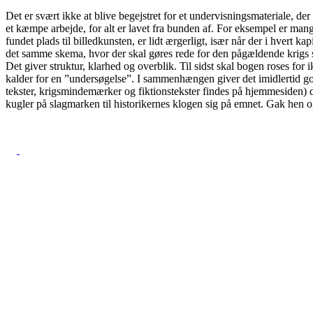
Det er svært ikke at blive begejstret for et undervisningsmateriale, der
et kæmpe arbejde, for alt er lavet fra bunden af. For eksempel er mange
fundet plads til billedkunsten, er lidt ærgerligt, især når der i hvert 
det samme skema, hvor der skal gøres rede for den pågældende krigs str
Det giver struktur, klarhed og overblik. Til sidst skal bogen roses f
kalder for en ”undersøgelse”. I sammenhængen giver det imidlertid god
tekster, krigsmindemærker og fiktionstekster findes på hjemmesiden) de
kugler på slagmarken til historikernes klogen sig på emnet. Gak hen 