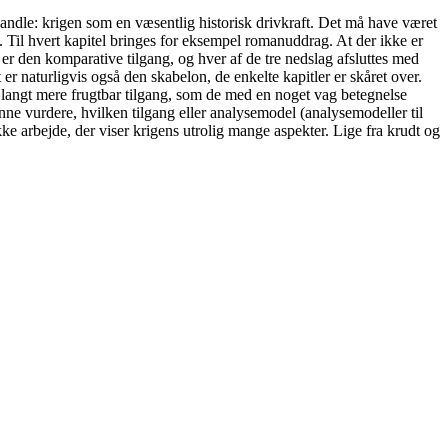
behandle: krigen som en væsentlig historisk drivkraft. Det må have været
t. Til hvert kapitel bringes for eksempel romanuddrag. At der ikke er
b er den komparative tilgang, og hver af de tre nedslag afsluttes med
r naturligvis også den skabelon, de enkelte kapitler er skåret over.
n langt mere frugtbar tilgang, som de med en noget vag betegnelse
nne vurdere, hvilken tilgang eller analysemodel (analysemodeller til
ke arbejde, der viser krigens utrolig mange aspekter. Lige fra krudt og