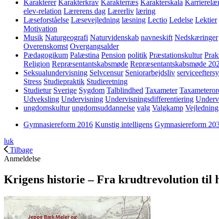
Karakterer
Karakterkrav
Karakterræs
Karakterskala
Karrierelæ
elev-relation
Lærerens dag
Lærerliv
læring
Læseforståelse
Læsevejledning
læsning
Lectio
Ledelse
Lektier
Motivation
Musik
Naturgeografi
Naturvidenskab
navneskift
Nedskæringer
Overenskomst
Overgangsalder
Pædagogikum
Palæstina
Pension
politik
Præstationskultur
Prak
Religion
Repræsentantskabsmøde
Repræsentantskabsmøde 20
Seksualundervisning
Selvcensur
Seniorarbejdsliv
serviceefters
Stress
Studiepraktik
Studieretning
Studietur
Sverige
Sygdom
Talblindhed
Taxameter
Taxameteror
Udveksling
Undervisning
Undervisningsdifferentiering
Underv
ungdomskultur
ungdomsuddannelse
valg
Valgkamp
Vejledning
Gymnasiereform 2016
Kunstig intelligens
Gymnasiereform 20
luk
Tilbage
Anmeldelse
Krigens historie – Fra krudtrevolution til