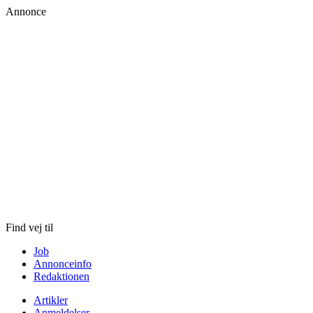
Annonce
Skip
to
content
Find vej til
Job
Annonceinfo
Redaktionen
Artikler
Anmeldelser