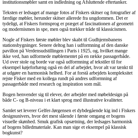
institutionsmøbler samt en indledning og Afsluttende eftertanker.
Teksten er ledsaget af mange fotos af Fiskers skitser og fotografier af
færdige møbler, herunder skitser allerede fra ungdommen. Det er
tydeligt, at Fiskers formsprog er præget af fascinationen af geometri
og modernismen in spe, men også trækker tråde til klassicismen.
Nogle af Fiskers første møbler blev skabt til Gudhjemsbanens
stationsbygninger. Senere deltog han i udformning af den danske
pavillon på Verdensudstillingen i Paris i 1925, og, hvilket mange
ikke ved, han udformede møblementet på en række passagerbåde.
Ud over stole og borde var også udformning af tekstiler til for
eksempel køjeforhæng også en del af arbejdet, hvor alt var tænkt til
at udgøre en harmonisk helhed. For at forstå arbejdets kompleksitet
rejste Fisker med en kollega rundt på andres udformning af
passagerbåde med research og inspiration som mål.
Bogen henvender sig til elever, der arbejder med møbeldesign på
både C- og B-niveau i et klart sprog med illustrative kvaliteter.
Samlet set leverer Gelfer-Jørgensen et dybdegående kig ind i Fiskers
designunivers, hvor det mest slående i første omgang er bogens
visuelle skønhed. Smuk grafisk opsætning, der ledsages harmonisk
af bogens billedmateriale. Kan man sige et eksempel på klassisk
bogkunst?