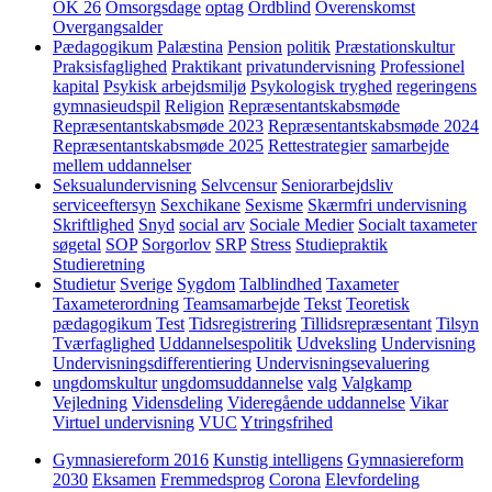
OK 26
Omsorgsdage
optag
Ordblind
Overenskomst
Overgangsalder
Pædagogikum
Palæstina
Pension
politik
Præstationskultur
Praksisfaglighed
Praktikant
privatundervisning
Professionel
kapital
Psykisk arbejdsmiljø
Psykologisk tryghed
regeringens
gymnasieudspil
Religion
Repræsentantskabsmøde
Repræsentantskabsmøde 2023
Repræsentantskabsmøde 2024
Repræsentantskabsmøde 2025
Rettestrategier
samarbejde
mellem uddannelser
Seksualundervisning
Selvcensur
Seniorarbejdsliv
serviceeftersyn
Sexchikane
Sexisme
Skærmfri undervisning
Skriftlighed
Snyd
social arv
Sociale Medier
Socialt taxameter
søgetal
SOP
Sorgorlov
SRP
Stress
Studiepraktik
Studieretning
Studietur
Sverige
Sygdom
Talblindhed
Taxameter
Taxameterordning
Teamsamarbejde
Tekst
Teoretisk
pædagogikum
Test
Tidsregistrering
Tillidsrepræsentant
Tilsyn
Tværfaglighed
Uddannelsespolitik
Udveksling
Undervisning
Undervisningsdifferentiering
Undervisningsevaluering
ungdomskultur
ungdomsuddannelse
valg
Valgkamp
Vejledning
Vidensdeling
Videregående uddannelse
Vikar
Virtuel undervisning
VUC
Ytringsfrihed
Gymnasiereform 2016
Kunstig intelligens
Gymnasiereform
2030
Eksamen
Fremmedsprog
Corona
Elevfordeling