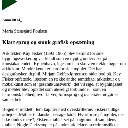
Anmeldt af_
Maria Stensgård Poulsen
Klart sprog og smuk grafisk opsætning
Arkitekten Kay Fisker (1893-1965) blev berømt for sine
bygningsværker og var kendt som en dygtig underviser på
kunstakademiet i København, ligesom han skrev en række bøger om
arkitektur. Mindre kendt er han for sine møbler. Det har
designforsker, dr.phil. Mirjam Gelfer-Jørgensen rådet bod på. Kay
Fisker opfattede, ligesom en række andre samtidige, arkitektur og
møbelkunst som et ‘gesamtkunstværk’, det vil sige, at bygningssæt
og møbler blev opfattet som uløseligt forbundne – som en
harmonisk helhed, hvor farver, formsprog og materialer udgør et
samlet hele.
Bogen er inddelt i fem kapitler med overskrifterne: Fiskers tidlige
arbejder, Møbler til danske passagerbåde, Hvorfor se på møbler, der
ikke findes mere?, Fiskers møbler set på baggrund af samtidens
møbler, Nogle få eksempler på andre arkitekters seriefremstillede