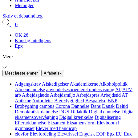
Meninger
Skriv et debatindlæg
0
OK 26
Kunstig intelligens
Epx
Mere
Mest læste emner
Alfabetisk
Adgangskrav
Afskedigelser
Akademikerne
Alkoholpolitik
Almendannelse
anvendelsesorienteret undervisning
AP
APV
arb
Arbejdsglæde
Arbejdsmiljø
Arbejdspres
Arbejdstid
AT
Autisme
Autoriteter
Bæredygtighed
Besparelse
BNP
Brobygning
campus
Corona
Dannelse
Dans
Dansk
Deltid
Demokratisk dannelse
DGS
Didaktik
Digital dannelse
Digital
eksamensovervågning
Digital krænkelse
Digitalisering
Efteruddannelse
Eksamen
Eksamensform
Elevboom i
gymnasiet
Elever med handicap
elevfor
Elevfordeling
Elevtrivsel
Engelsk
EOP
Epx
EU
Eux