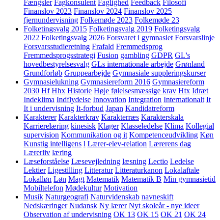
Fængsler
Fagkonsulent
Faglighed
Feedback
Filosofi
Finanslov 2023
Finanslov 2024
Finanslov 2025
fjernundervisning
Folkemøde 2023
Folkemøde 23
Folketingsvalg 2015
Folketingsvalg 2019
Folketingsvalg
2022
Folketingsvalg 2026
Forsvaret i gymnasiet
Forsvarslinje
Forsvarsstudieretning
Frafald
Fremmedsprog
Fremmedsprogsstrategi
Fusion
gambling
GDPR
GL's
hovedbestyrelsesvalg
GLs internationale arbejde
Grønland
Grundforløb
Gruppearbejde
Gymnasiale suppleringskurser
Gymnasielukning
Gymnasiereform 2016
Gymnasiereform
2030
Hf
Hhx
Historie
Høje følelsesmæssige krav
Htx
Idræt
Indeklima
Indflydelse
Innovation
Integration
Internationalt
It
It i undervisning
It-forbud
Japan
Kandidatreform
Karakterer
Karakterkrav
Karakterræs
Karakterskala
Karrierelæring
kinesisk
Klager
Klasseledelse
Klima
Kollegial
supervision
Kommunikation og it
Kompetenceudvikling
Køn
Kunstig intelligens
l
Lærer-elev-relation
Lærerens dag
Lærerliv
læring
Læseforståelse
Læsevejledning
læsning
Lectio
Ledelse
Lektier
Ligestilling
Litteratur
Litteraturkanon
Lokalaftale
Lokalløn
Løn
Magt
Matematik
Matematik B
Min gymnasietid
Mobiltelefon
Mødekultur
Motivation
Musik
Naturgeografi
Naturvidenskab
navneskift
Nedskæringer
Nudansk
Ny lærer
Nyt skoleår - nye ideer
Observation af undervisning
OK 13
OK 15
OK 21
OK 24