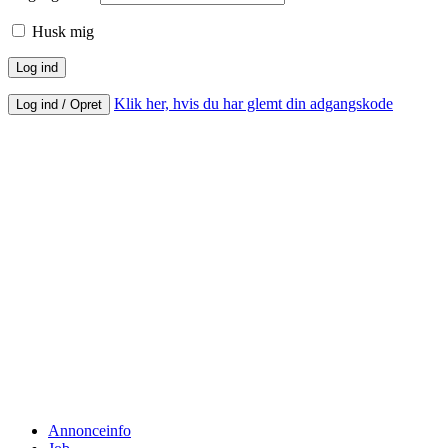
Husk mig
Klik her, hvis du har glemt din adgangskode
Log ind / Opret
Annonceinfo