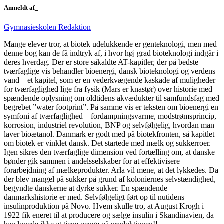
Anmeldt af_
Gymnasieskolen Redaktion
Mange elever tror, at biotek udelukkende er genteknologi, men med
denne bog kan de få indtryk af, i hvor høj grad bioteknologi indgår i
deres hverdag. Der er store såkaldte AT-kapitler, der på bedste
tværfaglige vis behandler bioenergi, dansk bioteknologi og verdens
vand – et kapitel, som er en vederkvægende kaskade af muligheder
for tværfaglighed lige fra fysik (Mars er knastør) over historie med
spændende oplysning om oldtidens akvædukter til samfundsfag med
begrebet ”water footprint”. På samme vis er teksten om bioenergi en
symfoni af tværfaglighed – fordampningsvarme, modstrømsprincip,
korrosion, industriel revolution, BNP og selvfølgelig, hvordan man
laver bioætanol. Danmark er godt med på biotekfronten, så kapitlet
om biotek er vinklet dansk. Det startede med mælk og sukkerroer.
Igen sikres den tværfaglige dimension ved fortælling om, at danske
bønder gik sammen i andelsselskaber for at effektivisere
forarbejdning af mælkeprodukter. Arla vil mene, at det lykkedes. Da
der blev mangel på sukker på grund af koloniernes selvstændighed,
begyndte danskerne at dyrke sukker. En spændende
danmarkshistorie er med. Selvfølgeligt ført op til nutidens
insulinproduktion på Novo. Hvem skulle tro, at August Krogh i
1922 fik eneret til at producere og sælge insulin i Skandinavien, da