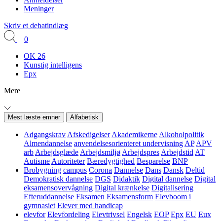
Meninger
Skriv et debatindlæg
0
OK 26
Kunstig intelligens
Epx
Mere
Mest læste emner
Alfabetisk
Adgangskrav
Afskedigelser
Akademikerne
Alkoholpolitik
Almendannelse
anvendelsesorienteret undervisning
AP
APV
arb
Arbejdsglæde
Arbejdsmiljø
Arbejdspres
Arbejdstid
AT
Autisme
Autoriteter
Bæredygtighed
Besparelse
BNP
Brobygning
campus
Corona
Dannelse
Dans
Dansk
Deltid
Demokratisk dannelse
DGS
Didaktik
Digital dannelse
Digital
eksamensovervågning
Digital krænkelse
Digitalisering
Efteruddannelse
Eksamen
Eksamensform
Elevboom i
gymnasiet
Elever med handicap
elevfor
Elevfordeling
Elevtrivsel
Engelsk
EOP
Epx
EU
Eux