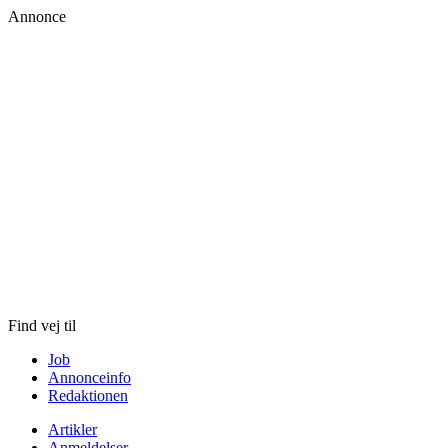
Annonce
Skip
to
content
Find vej til
Job
Annonceinfo
Redaktionen
Artikler
Anmeldelser