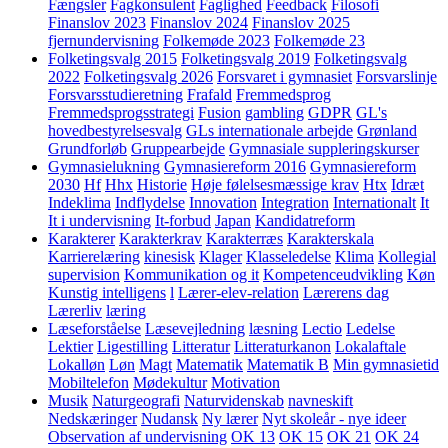
Fængsler
Fagkonsulent
Faglighed
Feedback
Filosofi
Finanslov 2023
Finanslov 2024
Finanslov 2025
fjernundervisning
Folkemøde 2023
Folkemøde 23
Folketingsvalg 2015
Folketingsvalg 2019
Folketingsvalg
2022
Folketingsvalg 2026
Forsvaret i gymnasiet
Forsvarslinje
Forsvarsstudieretning
Frafald
Fremmedsprog
Fremmedsprogsstrategi
Fusion
gambling
GDPR
GL's
hovedbestyrelsesvalg
GLs internationale arbejde
Grønland
Grundforløb
Gruppearbejde
Gymnasiale suppleringskurser
Gymnasielukning
Gymnasiereform 2016
Gymnasiereform
2030
Hf
Hhx
Historie
Høje følelsesmæssige krav
Htx
Idræt
Indeklima
Indflydelse
Innovation
Integration
Internationalt
It
It i undervisning
It-forbud
Japan
Kandidatreform
Karakterer
Karakterkrav
Karakterræs
Karakterskala
Karrierelæring
kinesisk
Klager
Klasseledelse
Klima
Kollegial
supervision
Kommunikation og it
Kompetenceudvikling
Køn
Kunstig intelligens
l
Lærer-elev-relation
Lærerens dag
Lærerliv
læring
Læseforståelse
Læsevejledning
læsning
Lectio
Ledelse
Lektier
Ligestilling
Litteratur
Litteraturkanon
Lokalaftale
Lokalløn
Løn
Magt
Matematik
Matematik B
Min gymnasietid
Mobiltelefon
Mødekultur
Motivation
Musik
Naturgeografi
Naturvidenskab
navneskift
Nedskæringer
Nudansk
Ny lærer
Nyt skoleår - nye ideer
Observation af undervisning
OK 13
OK 15
OK 21
OK 24