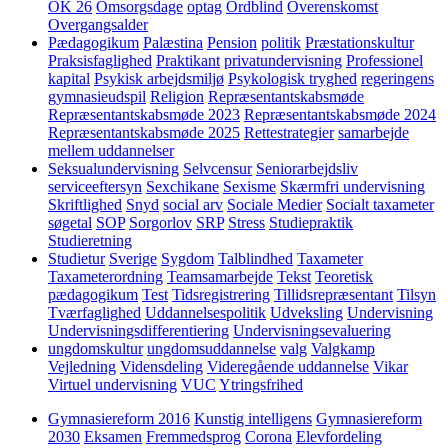
OK 26
Omsorgsdage
optag
Ordblind
Overenskomst
Overgangsalder
Pædagogikum
Palæstina
Pension
politik
Præstationskultur
Praksisfaglighed
Praktikant
privatundervisning
Professionel
kapital
Psykisk arbejdsmiljø
Psykologisk tryghed
regeringens
gymnasieudspil
Religion
Repræsentantskabsmøde
Repræsentantskabsmøde 2023
Repræsentantskabsmøde 2024
Repræsentantskabsmøde 2025
Rettestrategier
samarbejde
mellem uddannelser
Seksualundervisning
Selvcensur
Seniorarbejdsliv
serviceeftersyn
Sexchikane
Sexisme
Skærmfri undervisning
Skriftlighed
Snyd
social arv
Sociale Medier
Socialt taxameter
søgetal
SOP
Sorgorlov
SRP
Stress
Studiepraktik
Studieretning
Studietur
Sverige
Sygdom
Talblindhed
Taxameter
Taxameterordning
Teamsamarbejde
Tekst
Teoretisk
pædagogikum
Test
Tidsregistrering
Tillidsrepræsentant
Tilsyn
Tværfaglighed
Uddannelsespolitik
Udveksling
Undervisning
Undervisningsdifferentiering
Undervisningsevaluering
ungdomskultur
ungdomsuddannelse
valg
Valgkamp
Vejledning
Vidensdeling
Videregående uddannelse
Vikar
Virtuel undervisning
VUC
Ytringsfrihed
Gymnasiereform 2016
Kunstig intelligens
Gymnasiereform
2030
Eksamen
Fremmedsprog
Corona
Elevfordeling