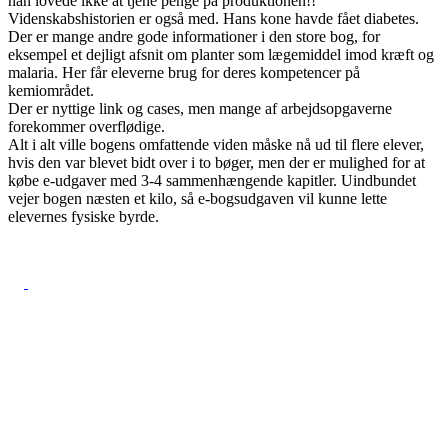
han lovede ikke at tjene penge på produktionen!!
Videnskabshistorien er også med. Hans kone havde fået diabetes.
Der er mange andre gode informationer i den store bog, for
eksempel et dejligt afsnit om planter som lægemiddel imod kræft og
malaria. Her får eleverne brug for deres kompetencer på
kemiområdet.
Der er nyttige link og cases, men mange af arbejdsopgaverne
forekommer overflødige.
Alt i alt ville bogens omfattende viden måske nå ud til flere elever,
hvis den var blevet bidt over i to bøger, men der er mulighed for at
købe e-udgaver med 3-4 sammenhængende kapitler. Uindbundet
vejer bogen næsten et kilo, så e-bogsudgaven vil kunne lette
elevernes fysiske byrde.