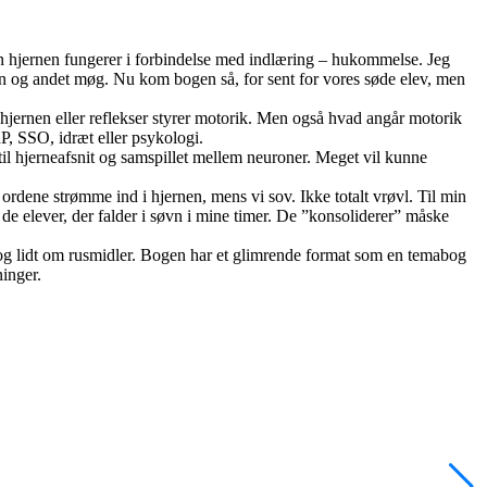
an hjernen fungerer i forbindelse med indlæring – hukommelse. Jeg
in og andet møg. Nu kom bogen så, for sent for vores søde elev, men
jernen eller reflekser styrer motorik. Men også hvad angår motorik
P, SSO, idræt eller psykologi.
il hjerneafsnit og samspillet mellem neuroner. Meget vil kunne
 ordene strømme ind i hjernen, mens vi sov. Ikke totalt vrøvl. Til min
 de elever, der falder i søvn i mine timer. De ”konsoliderer” måske
og lidt om rusmidler. Bogen har et glimrende format som en temabog
ninger.