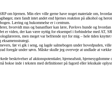
e SRP om hjernen. Min elev ville gerne have noget materiale om, hvord
ogibøger, men fandt intet andet end hjernes reaktion på alkohol og hero
se bogen. Læring og hukommelse er i centrum.
erer, hvorvidt mus og bananfluer kan lære, Pavlovs hunde og hvordan h
Det er viden, der kan være nyttig for eksempel i forbindelse med AT, SR
ogilæreren, men meget var befriende nyt for mig – hele tiden knyttet t
og eksamensstrategi.
almevers, før vi gik i seng, og lagde salmebogen under hovedpuden, ville
j grad foregår under søvn. Måske skulle jeg overveje at undlade at vække
de beskrivelser af aktionspotentialer, hjerneafsnit, hjernesygdomme 
å bokse inde i teksten med definitioner på fagord eller leksikale oplys