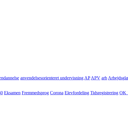
ndannelse
anvendelsesorienteret undervisning
AP
APV
arb
Arbejdsgl
30
Eksamen
Fremmedsprog
Corona
Elevfordeling
Tidsregistrering
OK 