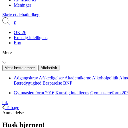
Meninger
Skriv et debatindlæg
0
OK 26
Kunstig intelligens
Epx
Mere
Mest læste emner
Alfabetisk
Adgangskrav
Afskedigelser
Akademikerne
Alkoholpolitik
Alme
Bæredygtighed
Besparelse
BNP
Gymnasiereform 2016
Kunstig intelligens
Gymnasiereform 20
luk
Tilbage
Anmeldelse
Husk hjernen!