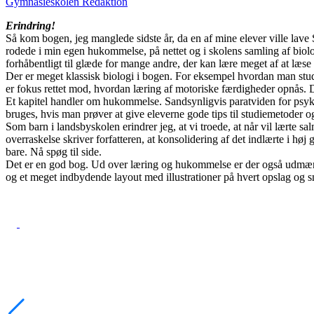
Gymnasieskolen Redaktion
Erindring!
Så kom bogen, jeg manglede sidste år, da en af mine elever ville lav
rodede i min egen hukommelse, på nettet og i skolens samling af biol
forhåbentligt til glæde for mange andre, der kan lære meget af at læ
Der er meget klassisk biologi i bogen. For eksempel hvordan man stud
er fokus rettet mod, hvordan læring af motoriske færdigheder opnås. 
Et kapitel handler om hukommelse. Sandsynligvis paratviden for psykol
bruges, hvis man prøver at give eleverne gode tips til studiemetoder 
Som barn i landsbyskolen erindrer jeg, at vi troede, at når vil lærte s
overraskelse skriver forfatteren, at konsolidering af det indlærte i hø
bare. Nå spøg til side.
Det er en god bog. Ud over læring og hukommelse er der også udmærke
og et meget indbydende layout med illustrationer på hvert opslag og sm