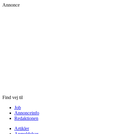
Annonce
Skip
to
content
Find vej til
Job
Annonceinfo
Redaktionen
Artikler
Anmeldelser