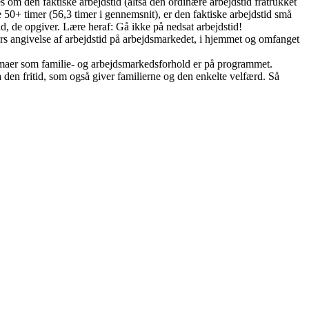
 om den faktiske arbejdstid (altså den ordinære arbejdstid fratrukket
jde 50+ timer (56,3 timer i gennemsnit), er den faktiske arbejdstid små
id, de opgiver. Lære heraf: Gå ikke på nedsat arbejdstid!
ners angivelse af arbejdstid på arbejdsmarkedet, i hjemmet og omfanget
emaer som familie- og arbejdsmarkedsforhold er på programmet.
a den fritid, som også giver familierne og den enkelte velfærd. Så