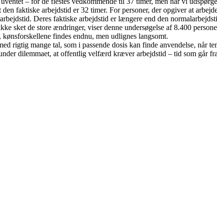
uventet – for de flestes vedkommende til 37 timer, men når vi udspørges
 at den faktiske arbejdstid er 32 timer. For personer, der opgiver at arbe
arbejdstid. Deres faktiske arbejdstid er længere end den normalarbejdst
r ikke sket de store ændringer, viser denne undersøgelse af 8.400 perso
re, kønsforskellene findes endnu, men udlignes langsomt.
d rigtig mange tal, som i passende dosis kan finde anvendelse, når t
under dilemmaet, at offentlig velfærd kræver arbejdstid – tid som går fr