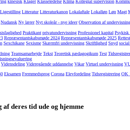
ring
kinesisk
Klager
Klasseledelse
Klima
Kollegial supervision
Kommuni
Ligestilling
Litteratur
Litteraturkanon
Lokalaftale
Lokalløn
Løn
Magt
Nudansk
Ny lærer
Nyt skoleår - nye ideer
Observation af undervisnin
sisfaglighed
Praktikant
privatundervisning
Professionel kapital
Psykisk 
23
Repræsentantskabsmøde 2024
Repræsentantskabsmøde 2025
Rettest
yn
Sexchikane
Sexisme
Skærmfri undervisning
Skriftlighed
Snyd
social
dning
Teamsamarbejde
Tekst
Teoretisk pædagogikum
Test
Tidsregistre
isningsevaluering
Vidensdeling
Videregående uddannelse
Vikar
Virtuel undervisning
V
30
Eksamen
Fremmedsprog
Corona
Elevfordeling
Tidsregistrering
OK 
g af deres tid ude og hjemme