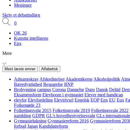
Meninger
Skriv et debatindlæg
0
OK 26
Kunstig intelligens
Epx
Mere
Mest læste emner
Alfabetisk
Adgangskrav
Afskedigelser
Akademikerne
Alkoholpolitik
Alme
Bæredygtighed
Besparelse
BNP
Brobygning
campus
Corona
Dannelse
Dans
Dansk
Deltid
Demo
Eksamensform
Elevboom i gymnasiet
Elever med handicap
elevfor
Elevfordeling
Elevtrivsel
Engelsk
EOP
Epx
EU
Eux
Fæ
Folkemøde 23
Folketingsvalg 2015
Folketingsvalg 2019
Folketingsvalg 2022
gambling
GDPR
GL's hovedbestyrelsesvalg
GLs internationale
Gymnasielukning
Gymnasiereform 2016
Gymnasiereform 203
forbud
Japan
Kandidatreform