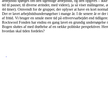
arbejdstid spørges om den ugentlige arbejdstid, og den opgives – ikke 
tid til pauser, til diverse ærinder, med videre), ja så viser målingerne,
44 timer). Omvendt for de grupper, der oplyser at have en kort normal
Der er lavet arbejdstidsundersøgelser i mange år. I de senere år er de
af fritid. Vi bruger en smule mere tid på erhvervsarbejdet end tidlige
Rockwool Fonden har endnu en gang lavet en grundig undersøgelse me
Bogen sluttes af med drøftelse af en række politiske perspektiver. Her
hvordan skal tiden fordeles?