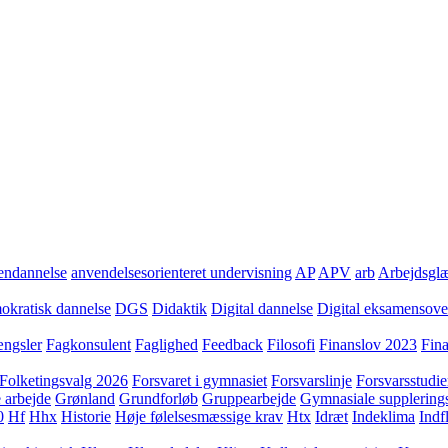
ndannelse
anvendelsesorienteret undervisning
AP
APV
arb
Arbejdsgl
kratisk dannelse
DGS
Didaktik
Digital dannelse
Digital eksamensov
ngsler
Fagkonsulent
Faglighed
Feedback
Filosofi
Finanslov 2023
Fin
Folketingsvalg 2026
Forsvaret i gymnasiet
Forsvarslinje
Forsvarsstudie
 arbejde
Grønland
Grundforløb
Gruppearbejde
Gymnasiale supplering
0
Hf
Hhx
Historie
Høje følelsesmæssige krav
Htx
Idræt
Indeklima
Indf