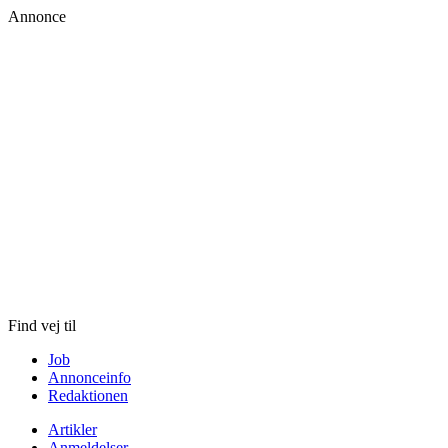
Annonce
Skip
to
content
Find vej til
Job
Annonceinfo
Redaktionen
Artikler
Anmeldelser