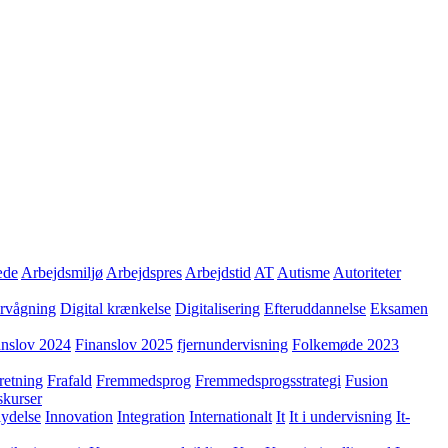
æde
Arbejdsmiljø
Arbejdspres
Arbejdstid
AT
Autisme
Autoriteter
ervågning
Digital krænkelse
Digitalisering
Efteruddannelse
Eksamen
anslov 2024
Finanslov 2025
fjernundervisning
Folkemøde 2023
retning
Frafald
Fremmedsprog
Fremmedsprogsstrategi
Fusion
skurser
lydelse
Innovation
Integration
Internationalt
It
It i undervisning
It-