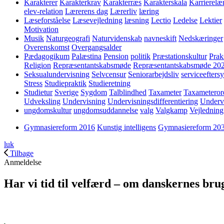
Karakterer
Karakterkrav
Karakterræs
Karakterskala
Karrierelæ
elev-relation
Lærerens dag
Lærerliv
læring
Læseforståelse
Læsevejledning
læsning
Lectio
Ledelse
Lektier
Motivation
Musik
Naturgeografi
Naturvidenskab
navneskift
Nedskæringer
Overenskomst
Overgangsalder
Pædagogikum
Palæstina
Pension
politik
Præstationskultur
Prak
Religion
Repræsentantskabsmøde
Repræsentantskabsmøde 20
Seksualundervisning
Selvcensur
Seniorarbejdsliv
serviceefters
Stress
Studiepraktik
Studieretning
Studietur
Sverige
Sygdom
Talblindhed
Taxameter
Taxameteror
Udveksling
Undervisning
Undervisningsdifferentiering
Underv
ungdomskultur
ungdomsuddannelse
valg
Valgkamp
Vejledning
Gymnasiereform 2016
Kunstig intelligens
Gymnasiereform 20
luk
Tilbage
Anmeldelse
Har vi tid til velfærd – om danskernes bru