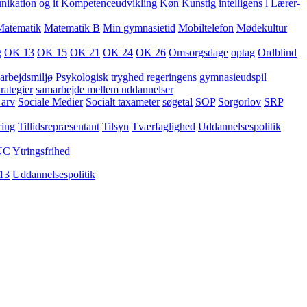
kation og it
Kompetenceudvikling
Køn
Kunstig intelligens
l
Lærer-
Matematik
Matematik B
Min gymnasietid
Mobiltelefon
Mødekultur
g
OK 13
OK 15
OK 21
OK 24
OK 26
Omsorgsdage
optag
Ordblind
arbejdsmiljø
Psykologisk tryghed
regeringens gymnasieudspil
rategier
samarbejde mellem uddannelser
 arv
Sociale Medier
Socialt taxameter
søgetal
SOP
Sorgorlov
SRP
ring
Tillidsrepræsentant
Tilsyn
Tværfaglighed
Uddannelsespolitik
UC
Ytringsfrihed
13
Uddannelsespolitik