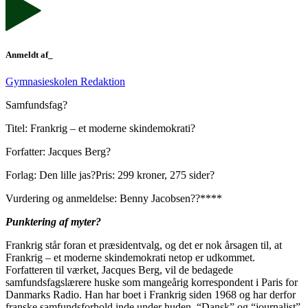
Anmeldt af_
Gymnasieskolen Redaktion
Samfundsfag?
Titel: Frankrig – et moderne skindemokrati?
Forfatter: Jacques Berg?
Forlag: Den lille jas?Pris: 299 kroner, 275 sider?
Vurdering og anmeldelse: Benny Jacobsen??****
Punktering af myter?
Frankrig står foran et præsidentvalg, og det er nok årsagen til, at
Frankrig – et moderne skindemokrati netop er udkommet.
Forfatteren til værket, Jacques Berg, vil de bedagede
samfundsfagslærere huske som mangeårig korrespondent i Paris for
Danmarks Radio. Han har boet i Frankrig siden 1968 og har derfor
franske samfundsforhold inde under huden. “Dansk” og “journalist”