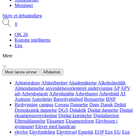
Meninger
Skriv et debatindlæg
0
OK 26
Kunstig intelligens
Epx
Mere
Mest læste emner
Alfabetisk
Adgangskrav
Afskedigelser
Akademikerne
Alkoholpolitik
Almendannelse
anvendelsesorienteret undervisning
AP
APV
arb
Arbejdsglæde
Arbejdsmiljø
Arbejdspres
Arbejdstid
AT
Autisme
Autoriteter
Bæredygtighed
Besparelse
BNP
Brobygning
campus
Corona
Dannelse
Dans
Dansk
Deltid
Demokratisk dannelse
DGS
Didaktik
Digital dannelse
Digital
eksamensovervågning
Digital krænkelse
Digitalisering
Efteruddannelse
Eksamen
Eksamensform
Elevboom i
gymnasiet
Elever med handicap
elevfor
Elevfordeling
Elevtrivsel
Engelsk
EOP
Epx
EU
Eux