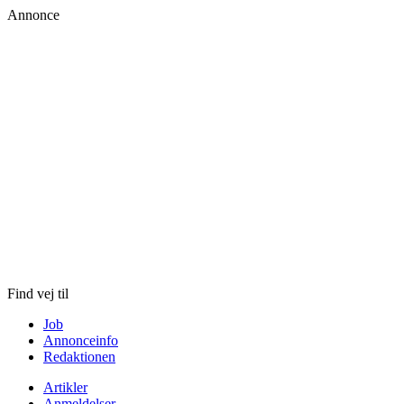
Annonce
Skip
to
content
Find vej til
Job
Annonceinfo
Redaktionen
Artikler
Anmeldelser