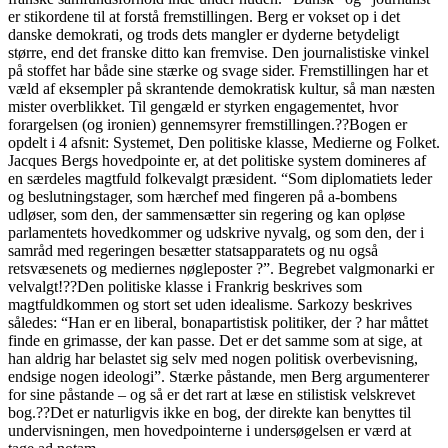
er stikordene til at forstå fremstillingen. Berg er vokset op i det
danske demokrati, og trods dets mangler er dyderne betydeligt
større, end det franske ditto kan fremvise. Den journalistiske vinkel
på stoffet har både sine stærke og svage sider. Fremstillingen har et
væld af eksempler på skrantende demokratisk kultur, så man næsten
mister overblikket. Til gengæld er styrken engagementet, hvor
forargelsen (og ironien) gennemsyrer fremstillingen.??Bogen er
opdelt i 4 afsnit: Systemet, Den politiske klasse, Medierne og Folket.
Jacques Bergs hovedpointe er, at det politiske system domineres af
en særdeles magtfuld folkevalgt præsident. “Som diplomatiets leder
og beslutningstager, som hærchef med fingeren på a-bombens
udløser, som den, der sammensætter sin regering og kan opløse
parlamentets hovedkommer og udskrive nyvalg, og som den, der i
samråd med regeringen besætter statsapparatets og nu også
retsvæsenets og mediernes nøgleposter ?”. Begrebet valgmonarki er
velvalgt!??Den politiske klasse i Frankrig beskrives som
magtfuldkommen og stort set uden idealisme. Sarkozy beskrives
således: “Han er en liberal, bonapartistisk politiker, der ? har måttet
finde en grimasse, der kan passe. Det er det samme som at sige, at
han aldrig har belastet sig selv med nogen politisk overbevisning,
endsige nogen ideologi”. Stærke påstande, men Berg argumenterer
for sine påstande – og så er det rart at læse en stilistisk velskrevet
bog.??Det er naturligvis ikke en bog, der direkte kan benyttes til
undervisningen, men hovedpointerne i undersøgelsen er værd at