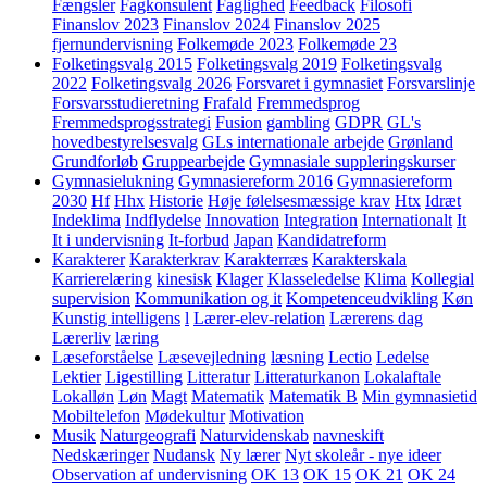
Fængsler
Fagkonsulent
Faglighed
Feedback
Filosofi
Finanslov 2023
Finanslov 2024
Finanslov 2025
fjernundervisning
Folkemøde 2023
Folkemøde 23
Folketingsvalg 2015
Folketingsvalg 2019
Folketingsvalg
2022
Folketingsvalg 2026
Forsvaret i gymnasiet
Forsvarslinje
Forsvarsstudieretning
Frafald
Fremmedsprog
Fremmedsprogsstrategi
Fusion
gambling
GDPR
GL's
hovedbestyrelsesvalg
GLs internationale arbejde
Grønland
Grundforløb
Gruppearbejde
Gymnasiale suppleringskurser
Gymnasielukning
Gymnasiereform 2016
Gymnasiereform
2030
Hf
Hhx
Historie
Høje følelsesmæssige krav
Htx
Idræt
Indeklima
Indflydelse
Innovation
Integration
Internationalt
It
It i undervisning
It-forbud
Japan
Kandidatreform
Karakterer
Karakterkrav
Karakterræs
Karakterskala
Karrierelæring
kinesisk
Klager
Klasseledelse
Klima
Kollegial
supervision
Kommunikation og it
Kompetenceudvikling
Køn
Kunstig intelligens
l
Lærer-elev-relation
Lærerens dag
Lærerliv
læring
Læseforståelse
Læsevejledning
læsning
Lectio
Ledelse
Lektier
Ligestilling
Litteratur
Litteraturkanon
Lokalaftale
Lokalløn
Løn
Magt
Matematik
Matematik B
Min gymnasietid
Mobiltelefon
Mødekultur
Motivation
Musik
Naturgeografi
Naturvidenskab
navneskift
Nedskæringer
Nudansk
Ny lærer
Nyt skoleår - nye ideer
Observation af undervisning
OK 13
OK 15
OK 21
OK 24