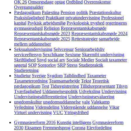
OK 26
Omsorgsdage
optag
Ordblind
Overenskomst
Overgangsalder
Pædagogikum
Palæstina
Pension
politik
Præstationskultur
Praksisfaglighed
Praktikant
privatundervisning
Professionel
kapital
Psykisk arbejdsmiljø
Psykologisk tryghed
regeringens
gymnasieudspil
Religion
Repræsentantskabsmøde
Repræsentantskabsmøde 2023
Repræsentantskabsmøde 2024
Repræsentantskabsmøde 2025
Rettestrategier
samarbejde
mellem uddannelser
Seksualundervisning
Selvcensur
Seniorarbejdsliv
serviceeftersyn
Sexchikane
Sexisme
Skærmfri undervisning
Skriftlighed
Snyd
social arv
Sociale Medier
Socialt taxameter
søgetal
SOP
Sorgorlov
SRP
Stress
Studiepraktik
Studieretning
Studietur
Sverige
Sygdom
Talblindhed
Taxameter
Taxameterordning
Teamsamarbejde
Tekst
Teoretisk
pædagogikum
Test
Tidsregistrering
Tillidsrepræsentant
Tilsyn
Tværfaglighed
Uddannelsespolitik
Udveksling
Undervisning
Undervisningsdifferentiering
Undervisningsevaluering
ungdomskultur
ungdomsuddannelse
valg
Valgkamp
Vejledning
Vidensdeling
Videregående uddannelse
Vikar
Virtuel undervisning
VUC
Ytringsfrihed
Gymnasiereform 2016
Kunstig intelligens
Gymnasiereform
2030
Eksamen
Fremmedsprog
Corona
Elevfordeling