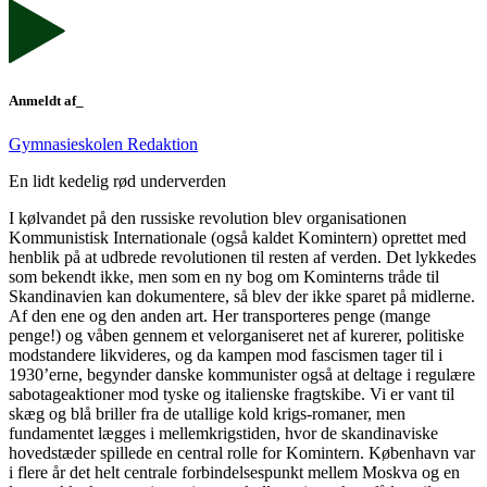
Anmeldt af_
Gymnasieskolen Redaktion
En lidt kedelig rød underverden
I kølvandet på den russiske revolution blev organisationen
Kommunistisk Internationale (også kaldet Komintern) oprettet med
henblik på at udbrede revolutionen til resten af verden. Det lykkedes
som bekendt ikke, men som en ny bog om Kominterns tråde til
Skandinavien kan dokumentere, så blev der ikke sparet på midlerne.
Af den ene og den anden art. Her transporteres penge (mange
penge!) og våben gennem et velorganiseret net af kurerer, politiske
modstandere likvideres, og da kampen mod fascismen tager til i
1930’erne, begynder danske kommunister også at deltage i regulære
sabotageaktioner mod tyske og italienske fragtskibe. Vi er vant til
skæg og blå briller fra de utallige kold krigs-romaner, men
fundamentet lægges i mellemkrigstiden, hvor de skandinaviske
hovedstæder spillede en central rolle for Komintern. København var
i flere år det helt centrale forbindelsespunkt mellem Moskva og en