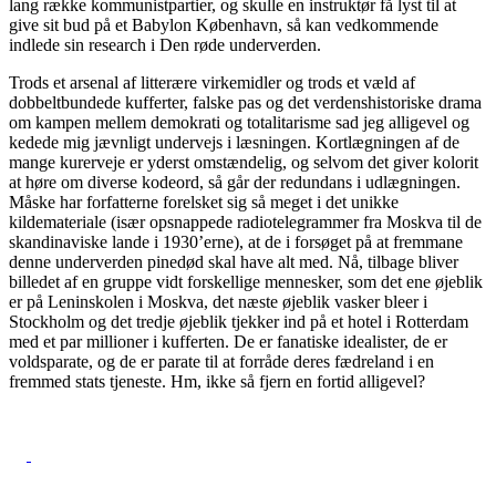
lang række kommunistpartier, og skulle en instruktør få lyst til at
give sit bud på et Babylon København, så kan vedkommende
indlede sin research i Den røde underverden.
Trods et arsenal af litterære virkemidler og trods et væld af
dobbeltbundede kufferter, falske pas og det verdenshistoriske drama
om kampen mellem demokrati og totalitarisme sad jeg alligevel og
kedede mig jævnligt undervejs i læsningen. Kortlægningen af de
mange kurerveje er yderst omstændelig, og selvom det giver kolorit
at høre om diverse kodeord, så går der redundans i udlægningen.
Måske har forfatterne forelsket sig så meget i det unikke
kildemateriale (især opsnappede radiotelegrammer fra Moskva til de
skandinaviske lande i 1930’erne), at de i forsøget på at fremmane
denne underverden pinedød skal have alt med. Nå, tilbage bliver
billedet af en gruppe vidt forskellige mennesker, som det ene øjeblik
er på Leninskolen i Moskva, det næste øjeblik vasker bleer i
Stockholm og det tredje øjeblik tjekker ind på et hotel i Rotterdam
med et par millioner i kufferten. De er fanatiske idealister, de er
voldsparate, og de er parate til at forråde deres fædreland i en
fremmed stats tjeneste. Hm, ikke så fjern en fortid alligevel?