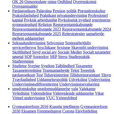
OK 26
Omsorgsdage
optag
Ordblind
Overenskomst
Overgangsalder
Pædagogikum
Palæstina
Pension
politik
Præstationskultur
Praksisfaglighed
Praktikant
privatundervisning
Professionel
kapital
Psykisk arbejdsmiljø
Psykologisk tryghed
regeringens
gymnasieudspil
Religion
Repræsentantskabsmøde
Repræsentantskabsmøde 2023
Repræsentantskabsmøde 2024
Repræsentantskabsmøde 2025
Rettestrategier
samarbejde
mellem uddannelser
Seksualundervisning
Selvcensur
Seniorarbejdsliv
serviceeftersyn
Sexchikane
Sexisme
Skærmfri undervisning
Skriftlighed
Snyd
social arv
Sociale Medier
Socialt taxameter
søgetal
SOP
Sorgorlov
SRP
Stress
Studiepraktik
Studieretning
Studietur
Sverige
Sygdom
Talblindhed
Taxameter
Taxameterordning
Teamsamarbejde
Tekst
Teoretisk
pædagogikum
Test
Tidsregistrering
Tillidsrepræsentant
Tilsyn
Tværfaglighed
Uddannelsespolitik
Udveksling
Undervisning
Undervisningsdifferentiering
Undervisningsevaluering
ungdomskultur
ungdomsuddannelse
valg
Valgkamp
Vejledning
Vidensdeling
Videregående uddannelse
Vikar
Virtuel undervisning
VUC
Ytringsfrihed
Gymnasiereform 2016
Kunstig intelligens
Gymnasiereform
2030
Eksamen
Fremmedsprog
Corona
Elevfordeling