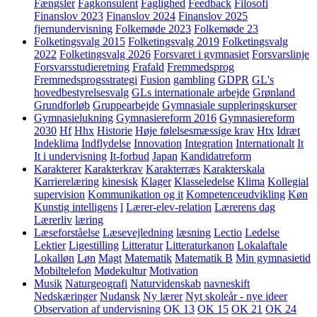
Fængsler
Fagkonsulent
Faglighed
Feedback
Filosofi
Finanslov 2023
Finanslov 2024
Finanslov 2025
fjernundervisning
Folkemøde 2023
Folkemøde 23
Folketingsvalg 2015
Folketingsvalg 2019
Folketingsvalg
2022
Folketingsvalg 2026
Forsvaret i gymnasiet
Forsvarslinje
Forsvarsstudieretning
Frafald
Fremmedsprog
Fremmedsprogsstrategi
Fusion
gambling
GDPR
GL's
hovedbestyrelsesvalg
GLs internationale arbejde
Grønland
Grundforløb
Gruppearbejde
Gymnasiale suppleringskurser
Gymnasielukning
Gymnasiereform 2016
Gymnasiereform
2030
Hf
Hhx
Historie
Høje følelsesmæssige krav
Htx
Idræt
Indeklima
Indflydelse
Innovation
Integration
Internationalt
It
It i undervisning
It-forbud
Japan
Kandidatreform
Karakterer
Karakterkrav
Karakterræs
Karakterskala
Karrierelæring
kinesisk
Klager
Klasseledelse
Klima
Kollegial
supervision
Kommunikation og it
Kompetenceudvikling
Køn
Kunstig intelligens
l
Lærer-elev-relation
Lærerens dag
Lærerliv
læring
Læseforståelse
Læsevejledning
læsning
Lectio
Ledelse
Lektier
Ligestilling
Litteratur
Litteraturkanon
Lokalaftale
Lokalløn
Løn
Magt
Matematik
Matematik B
Min gymnasietid
Mobiltelefon
Mødekultur
Motivation
Musik
Naturgeografi
Naturvidenskab
navneskift
Nedskæringer
Nudansk
Ny lærer
Nyt skoleår - nye ideer
Observation af undervisning
OK 13
OK 15
OK 21
OK 24