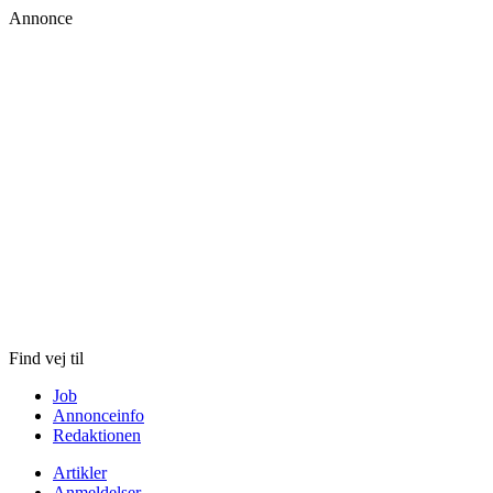
Annonce
Skip
to
content
Find vej til
Job
Annonceinfo
Redaktionen
Artikler
Anmeldelser