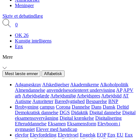
Meninger
Skriv et debatindlæg
0
OK 26
Kunstig intelligens
Epx
Mere
Mest læste emner
Alfabetisk
Adgangskrav
Afskedigelser
Akademikerne
Alkoholpolitik
Almendannelse
anvendelsesorienteret undervisning
AP
APV
arb
Arbejdsglæde
Arbejdsmiljø
Arbejdspres
Arbejdstid
AT
Autisme
Autoriteter
Bæredygtighed
Besparelse
BNP
Brobygning
campus
Corona
Dannelse
Dans
Dansk
Deltid
Demokratisk dannelse
DGS
Didaktik
Digital dannelse
Digital
eksamensovervågning
Digital krænkelse
Digitalisering
Efteruddannelse
Eksamen
Eksamensform
Elevboom i
gymnasiet
Elever med handicap
elevfor
Elevfordeling
Elevtrivsel
Engelsk
EOP
Epx
EU
Eux