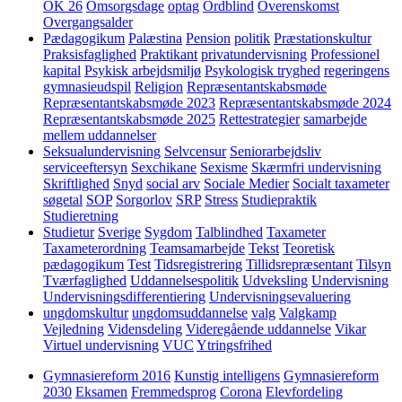
OK 26
Omsorgsdage
optag
Ordblind
Overenskomst
Overgangsalder
Pædagogikum
Palæstina
Pension
politik
Præstationskultur
Praksisfaglighed
Praktikant
privatundervisning
Professionel
kapital
Psykisk arbejdsmiljø
Psykologisk tryghed
regeringens
gymnasieudspil
Religion
Repræsentantskabsmøde
Repræsentantskabsmøde 2023
Repræsentantskabsmøde 2024
Repræsentantskabsmøde 2025
Rettestrategier
samarbejde
mellem uddannelser
Seksualundervisning
Selvcensur
Seniorarbejdsliv
serviceeftersyn
Sexchikane
Sexisme
Skærmfri undervisning
Skriftlighed
Snyd
social arv
Sociale Medier
Socialt taxameter
søgetal
SOP
Sorgorlov
SRP
Stress
Studiepraktik
Studieretning
Studietur
Sverige
Sygdom
Talblindhed
Taxameter
Taxameterordning
Teamsamarbejde
Tekst
Teoretisk
pædagogikum
Test
Tidsregistrering
Tillidsrepræsentant
Tilsyn
Tværfaglighed
Uddannelsespolitik
Udveksling
Undervisning
Undervisningsdifferentiering
Undervisningsevaluering
ungdomskultur
ungdomsuddannelse
valg
Valgkamp
Vejledning
Vidensdeling
Videregående uddannelse
Vikar
Virtuel undervisning
VUC
Ytringsfrihed
Gymnasiereform 2016
Kunstig intelligens
Gymnasiereform
2030
Eksamen
Fremmedsprog
Corona
Elevfordeling