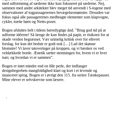
med udformning af sæderne ikke kun fokuseret på sæderne. Nej,
sammen med andre arkitekter blev meget tid anvendt i S-togene med
observationer af togpassagerernes bevægelsesmønstre. Desuden var
fokus også alle passagerernes medbragte elementer som klapvogne,
cykler, trætte børn og Netto-poser.
Bogen afsluttes helt i tidens bæredygtige ånd. ”Brug god tid på at
udforme idéerne! Så længe de kun findes på papir, er risikoen for at
skade verden begrænset. Vær urimelig kritisk over for ethvert
forslag, for kun det bedste er godt nok […] Lad det skønne
blomstre! Vi laver tatoveringer på kroppen, og vi bænker os ved
veldækkede borde. Æstetik sætter stemningen for, hvem vi er hver
især, og hvordan vi er sammen”.
Bogen er intet mindre end en lille perle, der indfanger
designbegrebets mangfoldighed klart og kort i et levende og
nuanceret sprog. Bogen er i øvrigt den 115. fra serien Tænkepauser.
Mine elever er selvskrevne som læsere.