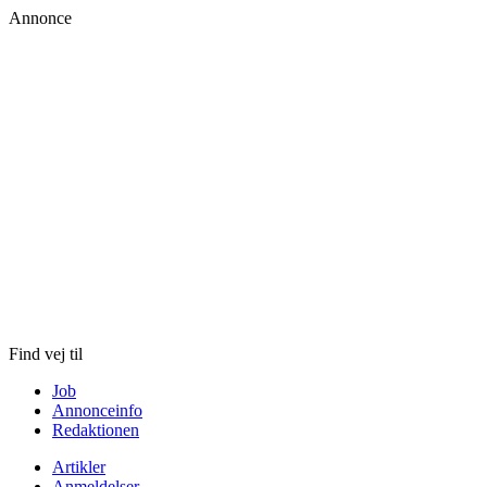
Annonce
Skip
to
content
Find vej til
Job
Annonceinfo
Redaktionen
Artikler
Anmeldelser