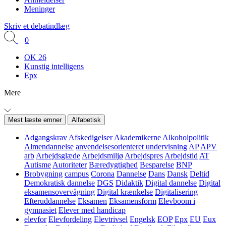
Meninger
Skriv et debatindlæg
0
OK 26
Kunstig intelligens
Epx
Mere
Mest læste emner
Alfabetisk
Adgangskrav
Afskedigelser
Akademikerne
Alkoholpolitik
Almendannelse
anvendelsesorienteret undervisning
AP
APV
arb
Arbejdsglæde
Arbejdsmiljø
Arbejdspres
Arbejdstid
AT
Autisme
Autoriteter
Bæredygtighed
Besparelse
BNP
Brobygning
campus
Corona
Dannelse
Dans
Dansk
Deltid
Demokratisk dannelse
DGS
Didaktik
Digital dannelse
Digital
eksamensovervågning
Digital krænkelse
Digitalisering
Efteruddannelse
Eksamen
Eksamensform
Elevboom i
gymnasiet
Elever med handicap
elevfor
Elevfordeling
Elevtrivsel
Engelsk
EOP
Epx
EU
Eux