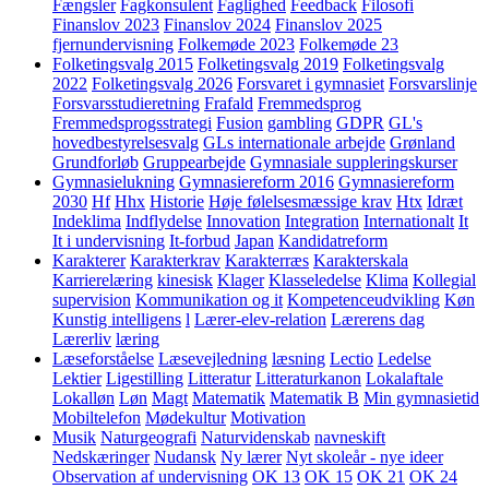
Fængsler
Fagkonsulent
Faglighed
Feedback
Filosofi
Finanslov 2023
Finanslov 2024
Finanslov 2025
fjernundervisning
Folkemøde 2023
Folkemøde 23
Folketingsvalg 2015
Folketingsvalg 2019
Folketingsvalg
2022
Folketingsvalg 2026
Forsvaret i gymnasiet
Forsvarslinje
Forsvarsstudieretning
Frafald
Fremmedsprog
Fremmedsprogsstrategi
Fusion
gambling
GDPR
GL's
hovedbestyrelsesvalg
GLs internationale arbejde
Grønland
Grundforløb
Gruppearbejde
Gymnasiale suppleringskurser
Gymnasielukning
Gymnasiereform 2016
Gymnasiereform
2030
Hf
Hhx
Historie
Høje følelsesmæssige krav
Htx
Idræt
Indeklima
Indflydelse
Innovation
Integration
Internationalt
It
It i undervisning
It-forbud
Japan
Kandidatreform
Karakterer
Karakterkrav
Karakterræs
Karakterskala
Karrierelæring
kinesisk
Klager
Klasseledelse
Klima
Kollegial
supervision
Kommunikation og it
Kompetenceudvikling
Køn
Kunstig intelligens
l
Lærer-elev-relation
Lærerens dag
Lærerliv
læring
Læseforståelse
Læsevejledning
læsning
Lectio
Ledelse
Lektier
Ligestilling
Litteratur
Litteraturkanon
Lokalaftale
Lokalløn
Løn
Magt
Matematik
Matematik B
Min gymnasietid
Mobiltelefon
Mødekultur
Motivation
Musik
Naturgeografi
Naturvidenskab
navneskift
Nedskæringer
Nudansk
Ny lærer
Nyt skoleår - nye ideer
Observation af undervisning
OK 13
OK 15
OK 21
OK 24