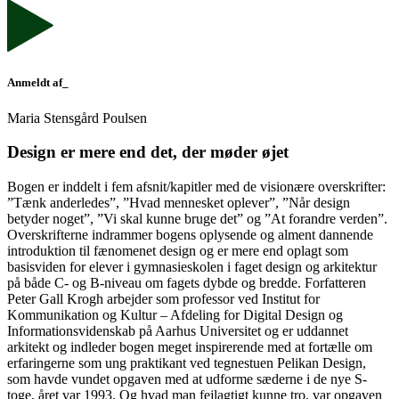
Anmeldt af_
Maria Stensgård Poulsen
Design er mere end det, der møder øjet
Bogen er inddelt i fem afsnit/kapitler med de visionære overskrifter:
”Tænk anderledes”, ”Hvad mennesket oplever”, ”Når design
betyder noget”, ”Vi skal kunne bruge det” og ”At forandre verden”.
Overskrifterne indrammer bogens oplysende og alment dannende
introduktion til fænomenet design og er mere end oplagt som
basisviden for elever i gymnasieskolen i faget design og arkitektur
på både C- og B-niveau om fagets dybde og bredde. Forfatteren
Peter Gall Krogh arbejder som professor ved Institut for
Kommunikation og Kultur – Afdeling for Digital Design og
Informationsvidenskab på Aarhus Universitet og er uddannet
arkitekt og indleder bogen meget inspirerende med at fortælle om
erfaringerne som ung praktikant ved tegnestuen Pelikan Design,
som havde vundet opgaven med at udforme sæderne i de nye S-
toge, året var 1993. Og hvad man fejlagtigt kunne tro, var opgaven