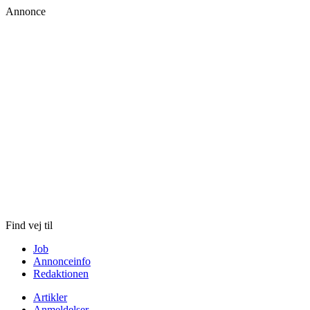
Annonce
Skip
to
content
Find vej til
Job
Annonceinfo
Redaktionen
Artikler
Anmeldelser