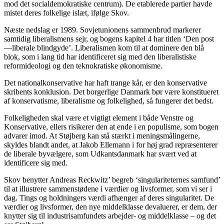
mod det socialdemokratiske centrum). De etablerede partier havde
mistet deres folkelige islæt, ifølge Skov.
Næste nedslag er 1989. Sovjetunionens sammenbrud markerer
samtidig liberalismens sejr, og bogens kapitel 4 har titlen ‘Den post
—liberale blindgyde’. Liberalismen kom til at dominere den blå
blok, som i lang tid har identificeret sig med den liberalistiske
reformideologi og den teknokratiske økonomisme.
Det nationalkonservative har haft trange kår, er den konservative
skribents konklusion. Det borgerlige Danmark bør være konstitueret
af konservatisme, liberalisme og folkelighed, så fungerer det bedst.
Folkeligheden skal være et vigtigt element i både Venstre og
Konservative, ellers risikerer den at ende i en populisme, som bogen
advarer imod. At Støjberg kan stå stærkt i meningsmålingerne,
skyldes blandt andet, at Jakob Ellemann i for høj grad repræsenterer
de liberale byvælgere, som Udkantsdanmark har svært ved at
identificere sig med.
Skov benytter Andreas Reckwitz’ begreb ‘singulariteternes samfund’
til at illustrere sammenstødene i værdier og livsformer, som vi ser i
dag. Tings og holdningers værdi afhænger af deres singularitet. De
værdier og livsformer, den nye middelklasse devaluerer, er dem, der
knytter sig til industrisamfundets arbejder- og middelklasse – og det