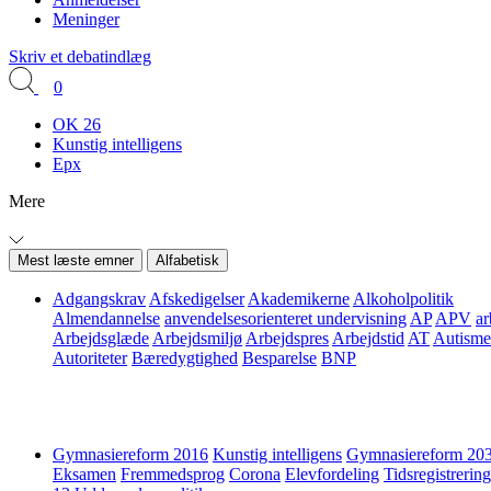
Meninger
Skriv et debatindlæg
0
OK 26
Kunstig intelligens
Epx
Mere
Mest læste emner
Alfabetisk
Adgangskrav
Afskedigelser
Akademikerne
Alkoholpolitik
Almendannelse
anvendelsesorienteret undervisning
AP
APV
ar
Arbejdsglæde
Arbejdsmiljø
Arbejdspres
Arbejdstid
AT
Autisme
Autoriteter
Bæredygtighed
Besparelse
BNP
Gymnasiereform 2016
Kunstig intelligens
Gymnasiereform 20
Eksamen
Fremmedsprog
Corona
Elevfordeling
Tidsregistrering