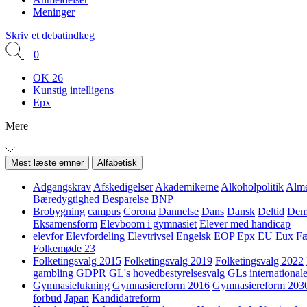
Meninger
Skriv et debatindlæg
0
OK 26
Kunstig intelligens
Epx
Mere
Mest læste emner
Alfabetisk
Adgangskrav
Afskedigelser
Akademikerne
Alkoholpolitik
Alme
Bæredygtighed
Besparelse
BNP
Brobygning
campus
Corona
Dannelse
Dans
Dansk
Deltid
Demo
Eksamensform
Elevboom i gymnasiet
Elever med handicap
elevfor
Elevfordeling
Elevtrivsel
Engelsk
EOP
Epx
EU
Eux
Fæ
Folkemøde 23
Folketingsvalg 2015
Folketingsvalg 2019
Folketingsvalg 2022
gambling
GDPR
GL's hovedbestyrelsesvalg
GLs internationale
Gymnasielukning
Gymnasiereform 2016
Gymnasiereform 203
forbud
Japan
Kandidatreform