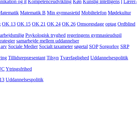
kation og it
Kompetenceudvikling
Køn
Kunstig intelligens
l
Lærer-
Matematik
Matematik B
Min gymnasietid
Mobiltelefon
Mødekultur
g
OK 13
OK 15
OK 21
OK 24
OK 26
Omsorgsdage
optag
Ordblind
arbejdsmiljø
Psykologisk tryghed
regeringens gymnasieudspil
rategier
samarbejde mellem uddannelser
 arv
Sociale Medier
Socialt taxameter
søgetal
SOP
Sorgorlov
SRP
ring
Tillidsrepræsentant
Tilsyn
Tværfaglighed
Uddannelsespolitik
UC
Ytringsfrihed
13
Uddannelsespolitik