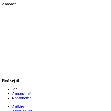
Annonce
Skip
to
content
Find vej til
Job
Annonceinfo
Redaktionen
Artikler
Anmeldelser