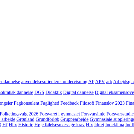
ndannelse
anvendelsesorienteret undervisning
AP
APV
arb
Arbejdsgl
kratisk dannelse
DGS
Didaktik
Digital dannelse
Digital eksamensov
ngsler
Fagkonsulent
Faglighed
Feedback
Filosofi
Finanslov 2023
Fin
Folketingsvalg 2026
Forsvaret i gymnasiet
Forsvarslinje
Forsvarsstudie
 arbejde
Grønland
Grundforløb
Gruppearbejde
Gymnasiale supplering
0
Hf
Hhx
Historie
Høje følelsesmæssige krav
Htx
Idræt
Indeklima
Indf