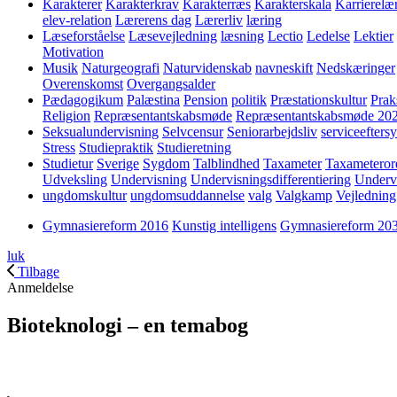
Karakterer
Karakterkrav
Karakterræs
Karakterskala
Karrierelæ
elev-relation
Lærerens dag
Lærerliv
læring
Læseforståelse
Læsevejledning
læsning
Lectio
Ledelse
Lektier
Motivation
Musik
Naturgeografi
Naturvidenskab
navneskift
Nedskæringer
Overenskomst
Overgangsalder
Pædagogikum
Palæstina
Pension
politik
Præstationskultur
Prak
Religion
Repræsentantskabsmøde
Repræsentantskabsmøde 20
Seksualundervisning
Selvcensur
Seniorarbejdsliv
serviceefters
Stress
Studiepraktik
Studieretning
Studietur
Sverige
Sygdom
Talblindhed
Taxameter
Taxameteror
Udveksling
Undervisning
Undervisningsdifferentiering
Underv
ungdomskultur
ungdomsuddannelse
valg
Valgkamp
Vejledning
Gymnasiereform 2016
Kunstig intelligens
Gymnasiereform 20
luk
Tilbage
Anmeldelse
Bioteknologi – en temabog