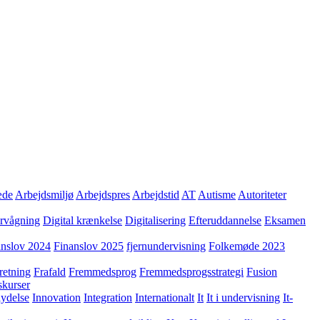
æde
Arbejdsmiljø
Arbejdspres
Arbejdstid
AT
Autisme
Autoriteter
ervågning
Digital krænkelse
Digitalisering
Efteruddannelse
Eksamen
anslov 2024
Finanslov 2025
fjernundervisning
Folkemøde 2023
retning
Frafald
Fremmedsprog
Fremmedsprogsstrategi
Fusion
skurser
lydelse
Innovation
Integration
Internationalt
It
It i undervisning
It-