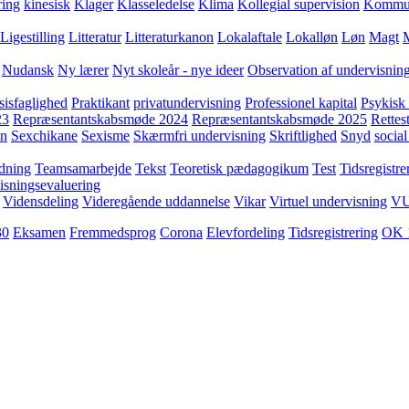
ring
kinesisk
Klager
Klasseledelse
Klima
Kollegial supervision
Kommuni
Ligestilling
Litteratur
Litteraturkanon
Lokalaftale
Lokalløn
Løn
Magt
Nudansk
Ny lærer
Nyt skoleår - nye ideer
Observation af undervisnin
sisfaglighed
Praktikant
privatundervisning
Professionel kapital
Psykisk 
23
Repræsentantskabsmøde 2024
Repræsentantskabsmøde 2025
Rettest
yn
Sexchikane
Sexisme
Skærmfri undervisning
Skriftlighed
Snyd
social
dning
Teamsamarbejde
Tekst
Teoretisk pædagogikum
Test
Tidsregistre
isningsevaluering
Vidensdeling
Videregående uddannelse
Vikar
Virtuel undervisning
V
30
Eksamen
Fremmedsprog
Corona
Elevfordeling
Tidsregistrering
OK 