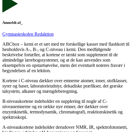
Anmeldt af_
Gymnasieskolen Redaktion
ABCbox – kemi er et sæt med tre forskellige kasser med flashkort til
henholdsvis A-, B-, og C-niveau i kemi. Den medfølgende
beskrivelse fortæller, at kortene er tænkt som supplement til de
almindelige lærebogssystemer, og at de kan anvendes som
eksempelvis en opstartsøvelse, mens der eventuelt noteres fravær i
begyndelsen af en lektion.
Kortene i C-niveau dækker over emnerne atomer, ioner, stofklasser,
syrer og baser, laboratorieudstyr, dekadiske præfikser, det græske
talsystem, alkaner og mængdeberegning.
B-niveaukortene indeholder en supplering til nogle af C-
niveauemnerne og en række nye emner, der dækker over
enzymkinetik, termodynamik, chromatografi, reaktionskinetik og
spektroskopi.
A-niveaukortene indeholder derudover NMR, IR, spektrofotometri,