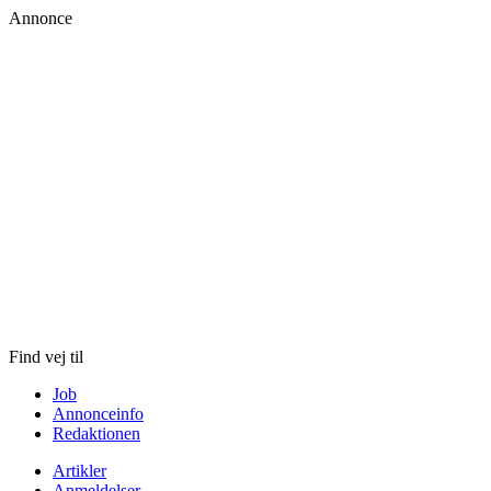
Annonce
Skip
to
content
Find vej til
Job
Annonceinfo
Redaktionen
Artikler
Anmeldelser