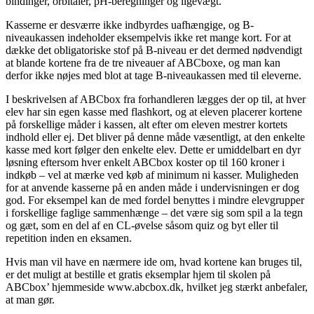
bindinger, orbitaler, pH-beregninger og ligevægt.
Kasserne er desværre ikke indbyrdes uafhængige, og B-
niveaukassen indeholder eksempelvis ikke ret mange kort. For at
dække det obligatoriske stof på B-niveau er det dermed nødvendigt
at blande kortene fra de tre niveauer af ABCboxe, og man kan
derfor ikke nøjes med blot at tage B-niveaukassen med til eleverne.
I beskrivelsen af ABCbox fra forhandleren lægges der op til, at hver
elev har sin egen kasse med flashkort, og at eleven placerer kortene
på forskellige måder i kassen, alt efter om eleven mestrer kortets
indhold eller ej. Det bliver på denne måde væsentligt, at den enkelte
kasse med kort følger den enkelte elev. Dette er umiddelbart en dyr
løsning eftersom hver enkelt ABCbox koster op til 160 kroner i
indkøb – vel at mærke ved køb af minimum ni kasser. Muligheden
for at anvende kasserne på en anden måde i undervisningen er dog
god. For eksempel kan de med fordel benyttes i mindre elevgrupper
i forskellige faglige sammenhænge – det være sig som spil a la tegn
og gæt, som en del af en CL-øvelse såsom quiz og byt eller til
repetition inden en eksamen.
Hvis man vil have en nærmere ide om, hvad kortene kan bruges til,
er det muligt at bestille et gratis eksemplar hjem til skolen på
ABCbox’ hjemmeside www.abcbox.dk, hvilket jeg stærkt anbefaler,
at man gør.