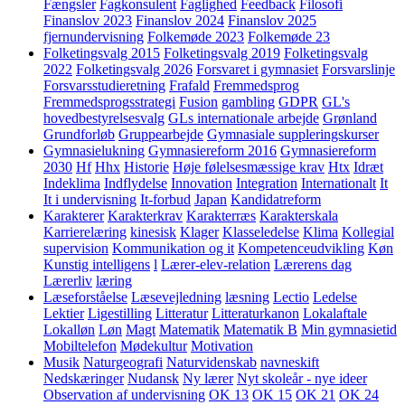
Fængsler
Fagkonsulent
Faglighed
Feedback
Filosofi
Finanslov 2023
Finanslov 2024
Finanslov 2025
fjernundervisning
Folkemøde 2023
Folkemøde 23
Folketingsvalg 2015
Folketingsvalg 2019
Folketingsvalg
2022
Folketingsvalg 2026
Forsvaret i gymnasiet
Forsvarslinje
Forsvarsstudieretning
Frafald
Fremmedsprog
Fremmedsprogsstrategi
Fusion
gambling
GDPR
GL's
hovedbestyrelsesvalg
GLs internationale arbejde
Grønland
Grundforløb
Gruppearbejde
Gymnasiale suppleringskurser
Gymnasielukning
Gymnasiereform 2016
Gymnasiereform
2030
Hf
Hhx
Historie
Høje følelsesmæssige krav
Htx
Idræt
Indeklima
Indflydelse
Innovation
Integration
Internationalt
It
It i undervisning
It-forbud
Japan
Kandidatreform
Karakterer
Karakterkrav
Karakterræs
Karakterskala
Karrierelæring
kinesisk
Klager
Klasseledelse
Klima
Kollegial
supervision
Kommunikation og it
Kompetenceudvikling
Køn
Kunstig intelligens
l
Lærer-elev-relation
Lærerens dag
Lærerliv
læring
Læseforståelse
Læsevejledning
læsning
Lectio
Ledelse
Lektier
Ligestilling
Litteratur
Litteraturkanon
Lokalaftale
Lokalløn
Løn
Magt
Matematik
Matematik B
Min gymnasietid
Mobiltelefon
Mødekultur
Motivation
Musik
Naturgeografi
Naturvidenskab
navneskift
Nedskæringer
Nudansk
Ny lærer
Nyt skoleår - nye ideer
Observation af undervisning
OK 13
OK 15
OK 21
OK 24