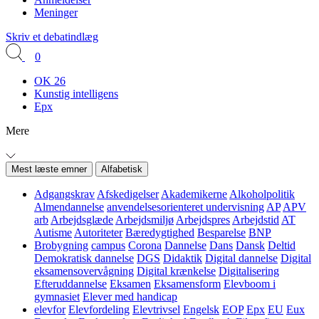
Meninger
Skriv et debatindlæg
0
OK 26
Kunstig intelligens
Epx
Mere
Mest læste emner
Alfabetisk
Adgangskrav
Afskedigelser
Akademikerne
Alkoholpolitik
Almendannelse
anvendelsesorienteret undervisning
AP
APV
arb
Arbejdsglæde
Arbejdsmiljø
Arbejdspres
Arbejdstid
AT
Autisme
Autoriteter
Bæredygtighed
Besparelse
BNP
Brobygning
campus
Corona
Dannelse
Dans
Dansk
Deltid
Demokratisk dannelse
DGS
Didaktik
Digital dannelse
Digital
eksamensovervågning
Digital krænkelse
Digitalisering
Efteruddannelse
Eksamen
Eksamensform
Elevboom i
gymnasiet
Elever med handicap
elevfor
Elevfordeling
Elevtrivsel
Engelsk
EOP
Epx
EU
Eux