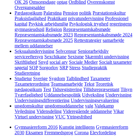
OK 26
Omsorgsdage
optag
Ordblind
Overenskomst
Overgangsalder
Pædagogikum
Palæstina
Pension
politik
Præstationskultur
Praksisfaglighed
Praktikant
privatundervisning
Professionel
kapital
Psykisk arbejdsmiljø
Psykologisk tryghed
regeringens
gymnasieudspil
Religion
Repræsentantskabsmøde
Repræsentantskabsmøde 2023
Repræsentantskabsmøde 2024
Repræsentantskabsmøde 2025
Rettestrategier
samarbejde
mellem uddannelser
Seksualundervisning
Selvcensur
Seniorarbejdsliv
serviceeftersyn
Sexchikane
Sexisme
Skærmfri undervisning
Skriftlighed
Snyd
social arv
Sociale Medier
Socialt taxameter
søgetal
SOP
Sorgorlov
SRP
Stress
Studiepraktik
Studieretning
Studietur
Sverige
Sygdom
Talblindhed
Taxameter
Taxameterordning
Teamsamarbejde
Tekst
Teoretisk
pædagogikum
Test
Tidsregistrering
Tillidsrepræsentant
Tilsyn
Tværfaglighed
Uddannelsespolitik
Udveksling
Undervisning
Undervisningsdifferentiering
Undervisningsevaluering
ungdomskultur
ungdomsuddannelse
valg
Valgkamp
Vejledning
Vidensdeling
Videregående uddannelse
Vikar
Virtuel undervisning
VUC
Ytringsfrihed
Gymnasiereform 2016
Kunstig intelligens
Gymnasiereform
2030
Eksamen
Fremmedsprog
Corona
Elevfordeling