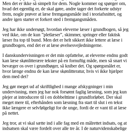
Men det er ikke så simpelt for dem. Nogle kommer og spørger om,
hvad det egentlig er, de skal gøre, andre tager det forkerte udstyr
frem, nogle prøver at læse fremgangsmåde ind i teoriafsnittet, og
andre igen starter et forkert sted i fremgangsmåden.
Jeg har ikke undersøgt, hvordan eleverne læser i grundbogen, så jeg
ved ikke, om de kun ”pletlæser”, skimmer, springer eller faktisk
læser fra top til bund. Men det er helt sikkert ikke lettere at læse i
grundbogen, end det er at læse øvelsesvejledningerne.
I danskundervisningen er det min opfattelse, at eleverne endnu godt
kan læse skønlitterære tekster på en fornuftig måde, men så snart vi
bevæger os over i grundbøger, så kniber det. Og spørgsmålet er,
hvor længe endnu de kan læse skønlitteratur, hvis vi ikke hjælper
dem med det?
Jeg gør meget ud af skriftlighed i mange afskygninger i min
undervisning, men jeg har nok forsømt faglig læsning, som jeg kun
plejer at introducere til i en dobbelttime i grundforløbet. Der skal
meget mere til, efterhånden som læsning fra start til slut i en tekst
ikke længere er selvfølgeligt for de unge, fordi de er vant til at læse
på nettet.
Jeg tror, at vi skal sætte ind i alle fag med en målrettet indsats, og at
indsatsen skal være fordelt over alle tre år. I de naturvidenskabelige