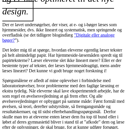
design.
Der er lavet undersøgelser, der viser, at e- og i-bøger læses som
hjemmesider, dvs. ikke lineært og systematisk, men springende og
overfladisk (se det tidligere blogindlæg
”Digitale eller analoge
bøger?
”).
Det leder mig til at spørge, hvordan eleverne egentlig læser tekster
på helt almindeligt papir. Har hjemmeside-læsemåden spredt sig til
papirteksterne? Læser eleverne slet ikke lineært mere? Eller er der
bestemte typer af tekster, der læses hjemmesideagtigt, mens andre
læses lineært? Det kunne vi godt bruge noget forskning i!
Spørgsmålene er afledt af mine oplevelser i forbindelse med
laboratorieøvelser, hvor problemerne med den faglige læsning er
ekstra tydelig. Når eleverne skal lave eksperimentelt arbejde, har de
som regel en øvelsesvejledning at gå frem efter. Og alle
øvelsesvejledninger er opbygget på samme måde: Først formål med
øvelsen, så teori, derefter udstyrsliste, så fremgangsmåde og
resultatskemaer, og til sidst efterbehandlingsspørgsmål. Derfor
skulle man tro at eleverne enten læser dem fra top til bund eller i
løbet af deres gymnasietid bliver i stand til at ”afkode” dem og læse
efter de oplysninger, de skal bruge, for at kunne udføre forsøget.