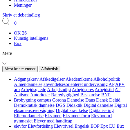
Meninger
Skriv et debatindlæg
0
OK 26
Kunstig intelligens
Epx
Mere
Mest læste emner
Alfabetisk
Adgangskrav
Afskedigelser
Akademikerne
Alkoholpolitik
Almendannelse
anvendelsesorienteret undervisning
AP
APV
arb
Arbejdsglæde
Arbejdsmiljø
Arbejdspres
Arbejdstid
AT
Autisme
Autoriteter
Bæredygtighed
Besparelse
BNP
Brobygning
campus
Corona
Dannelse
Dans
Dansk
Deltid
Demokratisk dannelse
DGS
Didaktik
Digital dannelse
Digital
eksamensovervågning
Digital krænkelse
Digitalisering
Efteruddannelse
Eksamen
Eksamensform
Elevboom i
gymnasiet
Elever med handicap
elevfor
Elevfordeling
Elevtrivsel
Engelsk
EOP
Epx
EU
Eux