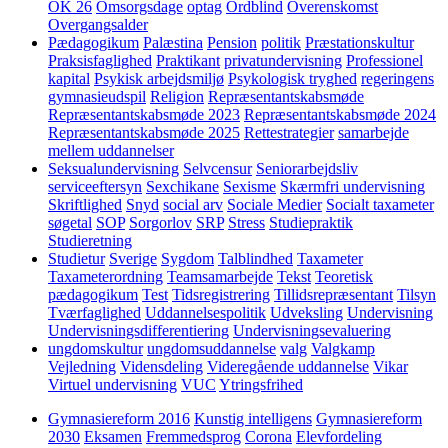
OK 26
Omsorgsdage
optag
Ordblind
Overenskomst
Overgangsalder
Pædagogikum
Palæstina
Pension
politik
Præstationskultur
Praksisfaglighed
Praktikant
privatundervisning
Professionel
kapital
Psykisk arbejdsmiljø
Psykologisk tryghed
regeringens
gymnasieudspil
Religion
Repræsentantskabsmøde
Repræsentantskabsmøde 2023
Repræsentantskabsmøde 2024
Repræsentantskabsmøde 2025
Rettestrategier
samarbejde
mellem uddannelser
Seksualundervisning
Selvcensur
Seniorarbejdsliv
serviceeftersyn
Sexchikane
Sexisme
Skærmfri undervisning
Skriftlighed
Snyd
social arv
Sociale Medier
Socialt taxameter
søgetal
SOP
Sorgorlov
SRP
Stress
Studiepraktik
Studieretning
Studietur
Sverige
Sygdom
Talblindhed
Taxameter
Taxameterordning
Teamsamarbejde
Tekst
Teoretisk
pædagogikum
Test
Tidsregistrering
Tillidsrepræsentant
Tilsyn
Tværfaglighed
Uddannelsespolitik
Udveksling
Undervisning
Undervisningsdifferentiering
Undervisningsevaluering
ungdomskultur
ungdomsuddannelse
valg
Valgkamp
Vejledning
Vidensdeling
Videregående uddannelse
Vikar
Virtuel undervisning
VUC
Ytringsfrihed
Gymnasiereform 2016
Kunstig intelligens
Gymnasiereform
2030
Eksamen
Fremmedsprog
Corona
Elevfordeling