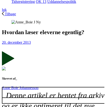
Tidsregistrering
OK 13
Uddannelsespolitik
luk
Tilbage
Hvordan læser eleverne egentlig?
20. december 2013
Skrevet af_
Anne Boie Johannesson
Denne artikel er hentet fra arkiv
og er ikke optimeret til det nye