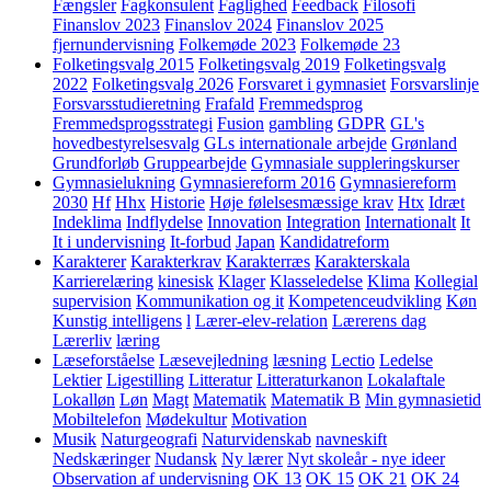
Fængsler
Fagkonsulent
Faglighed
Feedback
Filosofi
Finanslov 2023
Finanslov 2024
Finanslov 2025
fjernundervisning
Folkemøde 2023
Folkemøde 23
Folketingsvalg 2015
Folketingsvalg 2019
Folketingsvalg
2022
Folketingsvalg 2026
Forsvaret i gymnasiet
Forsvarslinje
Forsvarsstudieretning
Frafald
Fremmedsprog
Fremmedsprogsstrategi
Fusion
gambling
GDPR
GL's
hovedbestyrelsesvalg
GLs internationale arbejde
Grønland
Grundforløb
Gruppearbejde
Gymnasiale suppleringskurser
Gymnasielukning
Gymnasiereform 2016
Gymnasiereform
2030
Hf
Hhx
Historie
Høje følelsesmæssige krav
Htx
Idræt
Indeklima
Indflydelse
Innovation
Integration
Internationalt
It
It i undervisning
It-forbud
Japan
Kandidatreform
Karakterer
Karakterkrav
Karakterræs
Karakterskala
Karrierelæring
kinesisk
Klager
Klasseledelse
Klima
Kollegial
supervision
Kommunikation og it
Kompetenceudvikling
Køn
Kunstig intelligens
l
Lærer-elev-relation
Lærerens dag
Lærerliv
læring
Læseforståelse
Læsevejledning
læsning
Lectio
Ledelse
Lektier
Ligestilling
Litteratur
Litteraturkanon
Lokalaftale
Lokalløn
Løn
Magt
Matematik
Matematik B
Min gymnasietid
Mobiltelefon
Mødekultur
Motivation
Musik
Naturgeografi
Naturvidenskab
navneskift
Nedskæringer
Nudansk
Ny lærer
Nyt skoleår - nye ideer
Observation af undervisning
OK 13
OK 15
OK 21
OK 24