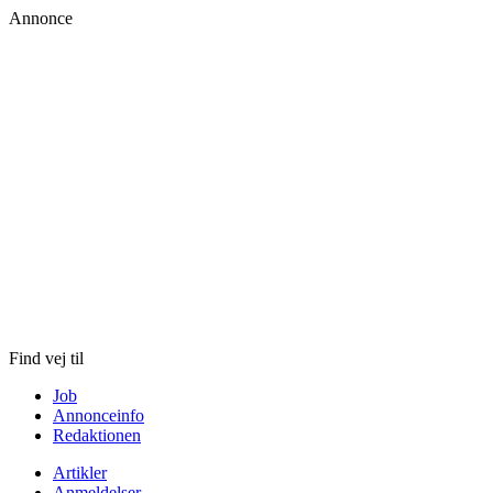
Annonce
Skip
to
content
Find vej til
Job
Annonceinfo
Redaktionen
Artikler
Anmeldelser