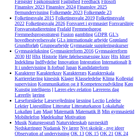
Fængsler
Fagkonsulent
Faglighed
Feedback
Filosofi
Finanslov 2023
Finanslov 2024
Finanslov 2025
fjernundervisning
Folkemøde 2023
Folkemøde 23
Folketingsvalg 2015
Folketingsvalg 2019
Folketingsvalg
2022
Folketingsvalg 2026
Forsvaret i gymnasiet
Forsvarslinje
Forsvarsstudieretning
Frafald
Fremmedsprog
Fremmedsprogsstrategi
Fusion
gambling
GDPR
GL's
hovedbestyrelsesvalg
GLs internationale arbejde
Grønland
Grundforløb
Gruppearbejde
Gymnasiale suppleringskurser
Gymnasielukning
Gymnasiereform 2016
Gymnasiereform
2030
Hf
Hhx
Historie
Høje følelsesmæssige krav
Htx
Idræt
Indeklima
Indflydelse
Innovation
Integration
Internationalt
It
It i undervisning
It-forbud
Japan
Kandidatreform
Karakterer
Karakterkrav
Karakterræs
Karakterskala
Karrierelæring
kinesisk
Klager
Klasseledelse
Klima
Kollegial
supervision
Kommunikation og it
Kompetenceudvikling
Køn
Kunstig intelligens
l
Lærer-elev-relation
Lærerens dag
Lærerliv
læring
Læseforståelse
Læsevejledning
læsning
Lectio
Ledelse
Lektier
Ligestilling
Litteratur
Litteraturkanon
Lokalaftale
Lokalløn
Løn
Magt
Matematik
Matematik B
Min gymnasietid
Mobiltelefon
Mødekultur
Motivation
Musik
Naturgeografi
Naturvidenskab
navneskift
Nedskæringer
Nudansk
Ny lærer
Nyt skoleår - nye ideer
Observation af undervisning
OK 13
OK 15
OK 21
OK 24