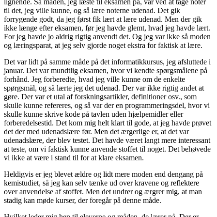
lignende. Så måden, jeg læste til eksamen på, var ved at tage noter
til det, jeg ville kunne, og så lære noterne udenad. Det gik
forrygende godt, da jeg først fik lært at lære udenad. Men der gik
ikke længe efter eksamen, før jeg havde glemt, hvad jeg havde lært.
For jeg havde jo aldrig rigtig anvendt det. Og jeg var ikke så moden
og læringsparat, at jeg selv gjorde noget ekstra for faktisk at lære.
Det var lidt på samme måde på det informatikkursus, jeg afsluttede i
januar. Det var mundtlig eksamen, hvor vi kendte spørgsmålene på
forhånd. Jeg forberedte, hvad jeg ville kunne om de enkelte
spørgsmål, og så lærte jeg det udenad. Der var ikke rigtig andet at
gøre. Der var et utal af forskningsartikler, definitioner osv., som
skulle kunne refereres, og så var der en programmeringsdel, hvor vi
skulle kunne skrive kode på tavlen uden hjælpemidler eller
forberedelsestid. Det kom mig helt klart til gode, at jeg havde prøvet
det der med udenadslære før. Men det ærgerlige er, at det var
udenadslære, der blev testet. Det havde været langt mere interessant
at teste, om vi faktisk kunne anvende stoffet til noget. Det behøvede
vi ikke at være i stand til for at klare eksamen.
Heldigvis er jeg blevet ældre og lidt mere moden end dengang på
kemistudiet, så jeg kan selv tænke ud over kravene og reflektere
over anvendelse af stoffet. Men det undrer og ærgrer mig, at man
stadig kan møde kurser, der foregår på denne måde.
Hvilket leder mig hen til eleverne og måden, de lærer på. Der er