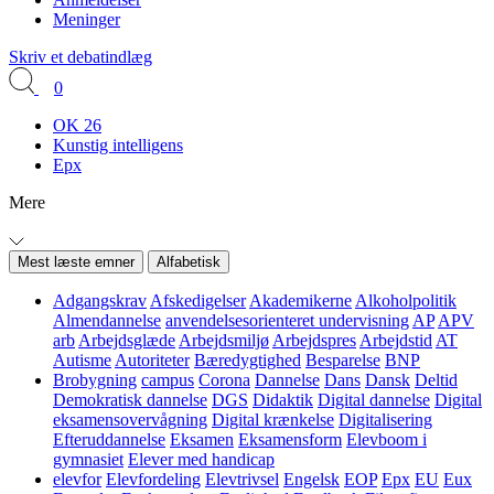
Meninger
Skriv et debatindlæg
0
OK 26
Kunstig intelligens
Epx
Mere
Mest læste emner
Alfabetisk
Adgangskrav
Afskedigelser
Akademikerne
Alkoholpolitik
Almendannelse
anvendelsesorienteret undervisning
AP
APV
arb
Arbejdsglæde
Arbejdsmiljø
Arbejdspres
Arbejdstid
AT
Autisme
Autoriteter
Bæredygtighed
Besparelse
BNP
Brobygning
campus
Corona
Dannelse
Dans
Dansk
Deltid
Demokratisk dannelse
DGS
Didaktik
Digital dannelse
Digital
eksamensovervågning
Digital krænkelse
Digitalisering
Efteruddannelse
Eksamen
Eksamensform
Elevboom i
gymnasiet
Elever med handicap
elevfor
Elevfordeling
Elevtrivsel
Engelsk
EOP
Epx
EU
Eux