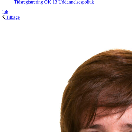
Tidsregistrering
OK 13
Uddannelsespolitik
luk
Tilbage