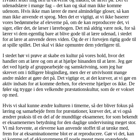
udenadslære i mange fag – det kan og skal man ikke komme
udenom. Hvis ikke man lærer de mest almindelige gloser, så kan
man ikke anvende et sprog. Men det er vigtigt, at vi ikke baserer
vores bedømmelse af eleverne på, om de kan reproducere det, vi
siger, eller det, de læser i lærebogen. Det må aldrig være nok, for så
lærer vi dem egentlig bare at blive gode til at lære udenad, i stedet
for at lære at anvende deres viden. Og de er i forvejen rigtig gode til
at spille spillet. Det skal vi ikke opmuntre dem yderligere til.
I stedet bør vi prøve at skabe en kultur på vores hold, hvor det
handler om at lære og om at at hjælpe hinanden til at lære. Jeg gør
det ved hjælp af gruppearbejde og samskrivning, som jeg har
skrevet om i tidligere blogindlæg, men der er utvivlsomt mange
andre måder at gøre det på. Det vigtige er, at det kræver, at vi gør en
aktiv indsats for at komme derhen, for eleverne hjælper os ikke. De
føler sig trygge i den velkendte præstationskultur, som de er vokset
op med.
Hvis vi skal kunne ændre kulturen i timerne, så der bliver fokus på
læring og samarbejde frem for præstationer, kræver det, at vi også
ændrer praksis til en del af de mundtlige eksamener, for som bekendt
er eksamenernes betydning for den daglige undervisning meget stor.
Vi må forvente, at eleverne kan anvende stoffet til at tænke med,
frem for at eksaminationerne blot er at reproducere. Gør vi det, kan
vi komme ud af ekkorummene til nogle meget mere spændende