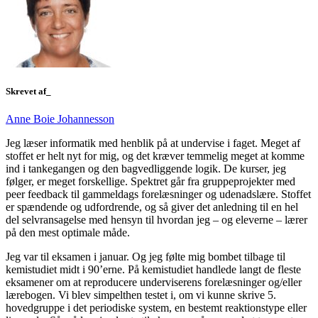
Skrevet af_
Anne Boie Johannesson
Jeg læser informatik med henblik på at undervise i faget. Meget af
stoffet er helt nyt for mig, og det kræver temmelig meget at komme
ind i tankegangen og den bagvedliggende logik. De kurser, jeg
følger, er meget forskellige. Spektret går fra gruppeprojekter med
peer feedback til gammeldags forelæsninger og udenadslære. Stoffet
er spændende og udfordrende, og så giver det anledning til en hel
del selvransagelse med hensyn til hvordan jeg – og eleverne – lærer
på den mest optimale måde.
Jeg var til eksamen i januar. Og jeg følte mig bombet tilbage til
kemistudiet midt i 90’erne. På kemistudiet handlede langt de fleste
eksamener om at reproducere underviserens forelæsninger og/eller
lærebogen. Vi blev simpelthen testet i, om vi kunne skrive 5.
hovedgruppe i det periodiske system, en bestemt reaktionstype eller