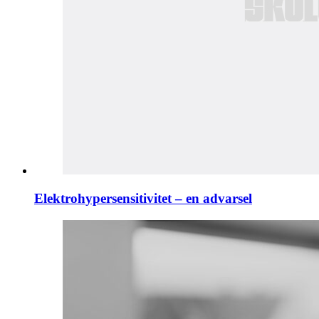
Elektrohypersensitivitet – en advarsel