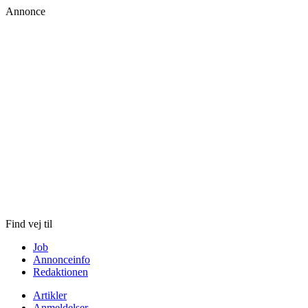
Annonce
Skip
to
content
Find vej til
Job
Annonceinfo
Redaktionen
Artikler
Anmeldelser