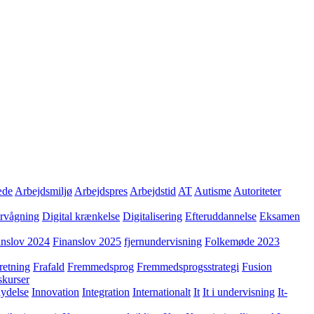
æde
Arbejdsmiljø
Arbejdspres
Arbejdstid
AT
Autisme
Autoriteter
ervågning
Digital krænkelse
Digitalisering
Efteruddannelse
Eksamen
anslov 2024
Finanslov 2025
fjernundervisning
Folkemøde 2023
retning
Frafald
Fremmedsprog
Fremmedsprogsstrategi
Fusion
skurser
lydelse
Innovation
Integration
Internationalt
It
It i undervisning
It-