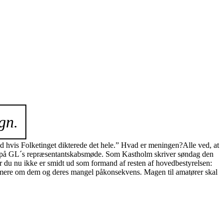
gn.
nd hvis Folketinget dikterede det hele.” Hvad er meningen?Alle ved, at
udtalt på GL´s repræsentantskabsmøde. Som Kastholm skriver søndag den
 når du nu ikke er smidt ud som formand af resten af hovedbestyrelsen:
siger mere om dem og deres mangel påkonsekvens. Magen til amatører skal