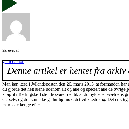
Skrevet af_
gs_redaktor
Denne artikel er hentet fra arkiv 
Man kan læse i Jyllandsposten den 26. marts 2013, at formanden har ud
du gjorde det helt alene udenom alt og alle og specielt alle de øvrig
7. april i Berlingske Tidende svarer det til, at du hylder enevældens g
Gå selv, og det kan ikke gå hurtigt nok; det vil klæde dig. Det er sør
man lede længe efter.