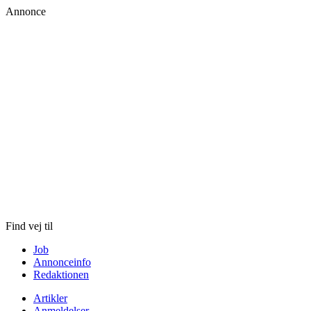
Annonce
Skip
to
content
Find vej til
Job
Annonceinfo
Redaktionen
Artikler
Anmeldelser