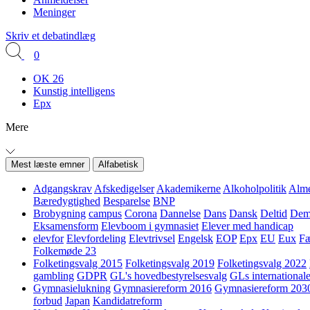
Meninger
Skriv et debatindlæg
0
OK 26
Kunstig intelligens
Epx
Mere
Mest læste emner
Alfabetisk
Adgangskrav
Afskedigelser
Akademikerne
Alkoholpolitik
Alme
Bæredygtighed
Besparelse
BNP
Brobygning
campus
Corona
Dannelse
Dans
Dansk
Deltid
Demo
Eksamensform
Elevboom i gymnasiet
Elever med handicap
elevfor
Elevfordeling
Elevtrivsel
Engelsk
EOP
Epx
EU
Eux
Fæ
Folkemøde 23
Folketingsvalg 2015
Folketingsvalg 2019
Folketingsvalg 2022
gambling
GDPR
GL's hovedbestyrelsesvalg
GLs internationale
Gymnasielukning
Gymnasiereform 2016
Gymnasiereform 203
forbud
Japan
Kandidatreform