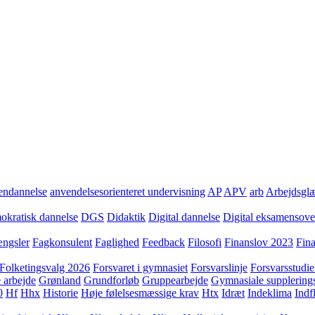
ndannelse
anvendelsesorienteret undervisning
AP
APV
arb
Arbejdsgl
kratisk dannelse
DGS
Didaktik
Digital dannelse
Digital eksamensov
ngsler
Fagkonsulent
Faglighed
Feedback
Filosofi
Finanslov 2023
Fin
Folketingsvalg 2026
Forsvaret i gymnasiet
Forsvarslinje
Forsvarsstudie
 arbejde
Grønland
Grundforløb
Gruppearbejde
Gymnasiale supplering
0
Hf
Hhx
Historie
Høje følelsesmæssige krav
Htx
Idræt
Indeklima
Indf