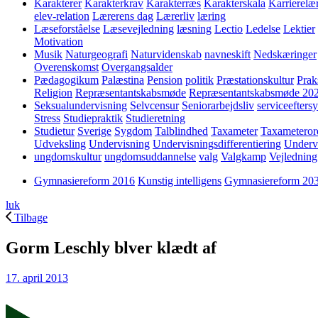
Karakterer
Karakterkrav
Karakterræs
Karakterskala
Karrierelæ
elev-relation
Lærerens dag
Lærerliv
læring
Læseforståelse
Læsevejledning
læsning
Lectio
Ledelse
Lektier
Motivation
Musik
Naturgeografi
Naturvidenskab
navneskift
Nedskæringer
Overenskomst
Overgangsalder
Pædagogikum
Palæstina
Pension
politik
Præstationskultur
Prak
Religion
Repræsentantskabsmøde
Repræsentantskabsmøde 20
Seksualundervisning
Selvcensur
Seniorarbejdsliv
serviceefters
Stress
Studiepraktik
Studieretning
Studietur
Sverige
Sygdom
Talblindhed
Taxameter
Taxameteror
Udveksling
Undervisning
Undervisningsdifferentiering
Underv
ungdomskultur
ungdomsuddannelse
valg
Valgkamp
Vejledning
Gymnasiereform 2016
Kunstig intelligens
Gymnasiereform 20
luk
Tilbage
Gorm Leschly blver klædt af
17. april 2013