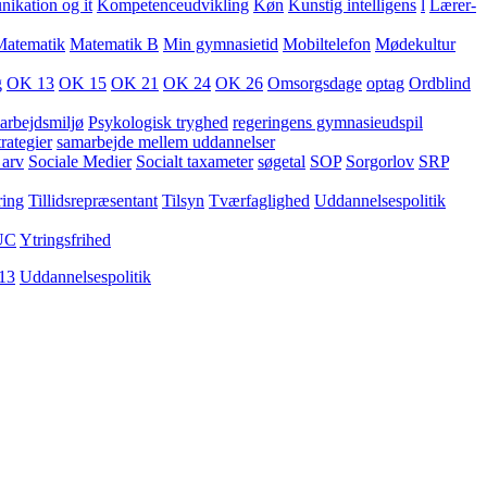
kation og it
Kompetenceudvikling
Køn
Kunstig intelligens
l
Lærer-
Matematik
Matematik B
Min gymnasietid
Mobiltelefon
Mødekultur
g
OK 13
OK 15
OK 21
OK 24
OK 26
Omsorgsdage
optag
Ordblind
arbejdsmiljø
Psykologisk tryghed
regeringens gymnasieudspil
rategier
samarbejde mellem uddannelser
 arv
Sociale Medier
Socialt taxameter
søgetal
SOP
Sorgorlov
SRP
ring
Tillidsrepræsentant
Tilsyn
Tværfaglighed
Uddannelsespolitik
UC
Ytringsfrihed
13
Uddannelsespolitik