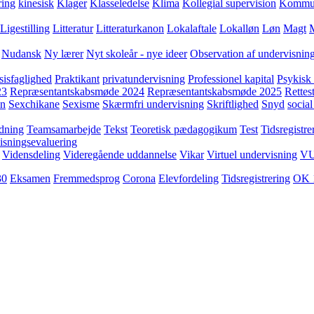
ring
kinesisk
Klager
Klasseledelse
Klima
Kollegial supervision
Kommuni
Ligestilling
Litteratur
Litteraturkanon
Lokalaftale
Lokalløn
Løn
Magt
Nudansk
Ny lærer
Nyt skoleår - nye ideer
Observation af undervisnin
sisfaglighed
Praktikant
privatundervisning
Professionel kapital
Psykisk 
23
Repræsentantskabsmøde 2024
Repræsentantskabsmøde 2025
Rettest
yn
Sexchikane
Sexisme
Skærmfri undervisning
Skriftlighed
Snyd
social
dning
Teamsamarbejde
Tekst
Teoretisk pædagogikum
Test
Tidsregistre
isningsevaluering
Vidensdeling
Videregående uddannelse
Vikar
Virtuel undervisning
V
30
Eksamen
Fremmedsprog
Corona
Elevfordeling
Tidsregistrering
OK 