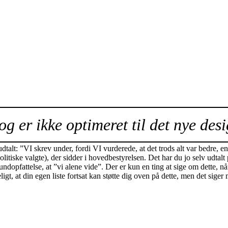
og er ikke optimeret til det nye desi
talt: ”VI skrev under, fordi VI vurderede, at det trods alt var bedre, e
e(politiske valgte), der sidder i hovedbestyrelsen. Det har du jo selv 
rundopfattelse, at ”vi alene vide”. Der er kun en ting at sige om dette,
geligt, at din egen liste fortsat kan støtte dig oven på dette, men det 