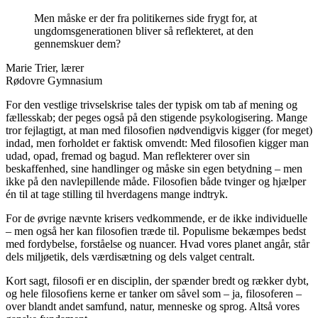
Men måske er der fra politikernes side frygt for, at
ungdomsgenerationen bliver så reflekteret, at den
gennemskuer dem?
Marie Trier, lærer
Rødovre Gymnasium
For den vestlige trivselskrise tales der typisk om tab af mening og
fællesskab; der peges også på den stigende psykologisering. Mange
tror fejlagtigt, at man med filosofien nødvendigvis kigger (for meget)
indad, men forholdet er faktisk omvendt: Med filosofien kigger man
udad, opad, fremad og bagud. Man reflekterer over sin
beskaffenhed, sine handlinger og måske sin egen betydning – men
ikke på den navlepillende måde. Filosofien både tvinger og hjælper
én til at tage stilling til hverdagens mange indtryk.
For de øvrige nævnte krisers vedkommende, er de ikke individuelle
– men også her kan filosofien træde til. Populisme bekæmpes bedst
med fordybelse, forståelse og nuancer. Hvad vores planet angår, står
dels miljøetik, dels værdisætning og dels valget centralt.
Kort sagt, filosofi er en disciplin, der spænder bredt og rækker dybt,
og hele filosofiens kerne er tanker om såvel som – ja, filosoferen –
over blandt andet samfund, natur, menneske og sprog. Altså vores