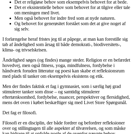
Det er religiøse behov som eksempelvis behovet for at bede.
Det er eksistentielle behov som behovet for at tilgive eller tale
om meningen med livet.
Men også behovet for indre fred som at nyde naturen.
Og behovet for generøsitet forstået som det at give noget af
sig selv.
I forlængelse heraf fristes jeg til at påpege, at man kan forestille sig
tab af åndelighed som årsag til både demokrati-, biodiversitets-,
klima- og trivselskrisen.
Åndelighed søges (og findes) mange steder. Religion er en befærdet
hovedvej, men også fitness, yoga, mindfulness, fordybelse i
håndværk foruden litteratur og poesi kan skabe et refleksionsrum
med plads til tanker om eksempelvis eksistens og etik.
Men der findes faktisk et fag i gymnasiet, som i særlig høj grad
stimulerer tanker som disse – og samtidig stimulerer
eftertænksomhed, fordybelse, nuancer, perspektiver og flersidighed,
mens det oven i købet beskæftiger sig med Livet Store Spørgsmål.
Det fag er filosofi.
Filosofi er en disciplin, der både fordrer og befordrer refleksioner
over og stillingtagen til alle aspekter af tilværelsen, og som måske
kan bidrage til at opfylde nogle af de ovenfor nævnte behov.