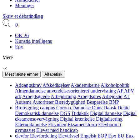
Meninger
Skriv et debatindlæg
0
OK 26
Kunstig intelligens
Epx
Mere
Mest læste emner
Alfabetisk
Adgangskrav
Afskedigelser
Akademikerne
Alkoholpolitik
Almendannelse
anvendelsesorienteret undervisning
AP
APV
arb
Arbejdsglæde
Arbejdsmiljø
Arbejdspres
Arbejdstid
AT
Autisme
Autoriteter
Bæredygtighed
Besparelse
BNP
Brobygning
campus
Corona
Dannelse
Dans
Dansk
Deltid
Demokratisk dannelse
DGS
Didaktik
Digital dannelse
Digital
eksamensovervågning
Digital krænkelse
Digitalisering
Efteruddannelse
Eksamen
Eksamensform
Elevboom i
gymnasiet
Elever med handicap
elevfor
Elevfordeling
Elevtrivsel
Engelsk
EOP
Epx
EU
Eux