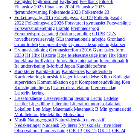
Fængsler
Fagkonsulent
Faglighed
Feedback
Filosofi
Finanslov 2023
Finanslov 2024
Finanslov 2025
fjernundervisning
Folkemøde 2023
Folkemøde 23
Folketingsvalg 2015
Folketingsvalg 2019
Folketingsvalg
2022
Folketingsvalg 2026
Forsvaret i gymnasiet
Forsvarslinje
Forsvarsstudieretning
Frafald
Fremmedsprog
Fremmedsprogsstrategi
Fusion
gambling
GDPR
GL's
hovedbestyrelsesvalg
GLs internationale arbejde
Grønland
Grundforløb
Gruppearbejde
Gymnasiale suppleringskurser
Gymnasielukning
Gymnasiereform 2016
Gymnasiereform
2030
Hf
Hhx
Historie
Høje følelsesmæssige krav
Htx
Idræt
Indeklima
Indflydelse
Innovation
Integration
Internationalt
It
It i undervisning
It-forbud
Japan
Kandidatreform
Karakterer
Karakterkrav
Karakterræs
Karakterskala
Karrierelæring
kinesisk
Klager
Klasseledelse
Klima
Kollegial
supervision
Kommunikation og it
Kompetenceudvikling
Køn
Kunstig intelligens
l
Lærer-elev-relation
Lærerens dag
Lærerliv
læring
Læseforståelse
Læsevejledning
læsning
Lectio
Ledelse
Lektier
Ligestilling
Litteratur
Litteraturkanon
Lokalaftale
Lokalløn
Løn
Magt
Matematik
Matematik B
Min gymnasietid
Mobiltelefon
Mødekultur
Motivation
Musik
Naturgeografi
Naturvidenskab
navneskift
Nedskæringer
Nudansk
Ny lærer
Nyt skoleår - nye ideer
Observation af undervisning
OK 13
OK 15
OK 21
OK 24