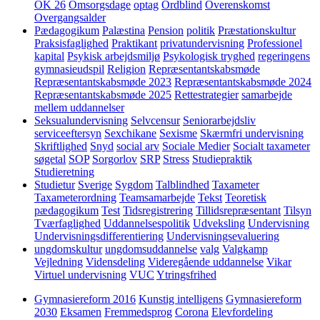
OK 26
Omsorgsdage
optag
Ordblind
Overenskomst
Overgangsalder
Pædagogikum
Palæstina
Pension
politik
Præstationskultur
Praksisfaglighed
Praktikant
privatundervisning
Professionel
kapital
Psykisk arbejdsmiljø
Psykologisk tryghed
regeringens
gymnasieudspil
Religion
Repræsentantskabsmøde
Repræsentantskabsmøde 2023
Repræsentantskabsmøde 2024
Repræsentantskabsmøde 2025
Rettestrategier
samarbejde
mellem uddannelser
Seksualundervisning
Selvcensur
Seniorarbejdsliv
serviceeftersyn
Sexchikane
Sexisme
Skærmfri undervisning
Skriftlighed
Snyd
social arv
Sociale Medier
Socialt taxameter
søgetal
SOP
Sorgorlov
SRP
Stress
Studiepraktik
Studieretning
Studietur
Sverige
Sygdom
Talblindhed
Taxameter
Taxameterordning
Teamsamarbejde
Tekst
Teoretisk
pædagogikum
Test
Tidsregistrering
Tillidsrepræsentant
Tilsyn
Tværfaglighed
Uddannelsespolitik
Udveksling
Undervisning
Undervisningsdifferentiering
Undervisningsevaluering
ungdomskultur
ungdomsuddannelse
valg
Valgkamp
Vejledning
Vidensdeling
Videregående uddannelse
Vikar
Virtuel undervisning
VUC
Ytringsfrihed
Gymnasiereform 2016
Kunstig intelligens
Gymnasiereform
2030
Eksamen
Fremmedsprog
Corona
Elevfordeling