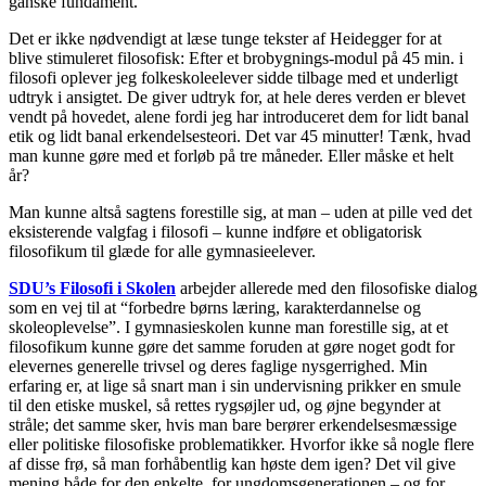
ganske fundament.
Det er ikke nødvendigt at læse tunge tekster af Heidegger for at
blive stimuleret filosofisk: Efter et brobygnings-modul på 45 min. i
filosofi oplever jeg folkeskoleelever sidde tilbage med et underligt
udtryk i ansigtet. De giver udtryk for, at hele deres verden er blevet
vendt på hovedet, alene fordi jeg har introduceret dem for lidt banal
etik og lidt banal erkendelsesteori. Det var 45 minutter! Tænk, hvad
man kunne gøre med et forløb på tre måneder. Eller måske et helt
år?
Man kunne altså sagtens forestille sig, at man – uden at pille ved det
eksisterende valgfag i filosofi – kunne indføre et obligatorisk
filosofikum til glæde for alle gymnasieelever.
SDU’s Filosofi i Skolen
arbejder allerede med den filosofiske dialog
som en vej til at “forbedre børns læring, karakterdannelse og
skoleoplevelse”. I gymnasieskolen kunne man forestille sig, at et
filosofikum kunne gøre det samme foruden at gøre noget godt for
elevernes generelle trivsel og deres faglige nysgerrighed. Min
erfaring er, at lige så snart man i sin undervisning prikker en smule
til den etiske muskel, så rettes rygsøjler ud, og øjne begynder at
stråle; det samme sker, hvis man bare berører erkendelsesmæssige
eller politiske filosofiske problematikker. Hvorfor ikke så nogle flere
af disse frø, så man forhåbentlig kan høste dem igen? Det vil give
mening både for den enkelte, for ungdomsgenerationen – og for