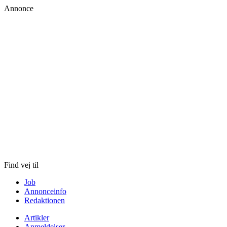
Annonce
Skip
to
content
Find vej til
Job
Annonceinfo
Redaktionen
Artikler
Anmeldelser