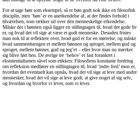
For at tage bøn som eksempel, så er bøn godt nok ikke en filosofisk
disciplin, men ‘bøn’ er en anerkendelse af, at der findes forhold i
tilværelsen, som rækker ud over den menneskelige erkendelse.
Måske der i bønnen også ligger en stillingtagen til, hvad det gode liv
er, og hvad det vil sige at være et godt menneske. Desuden fristes
man nok til at reflektere over, hvad gud er for en størrelse, og måske
hvad sammenhængen er mellem bønnen og sproget, mellem gud og
sproget, mellem bønner, gud og jeg’et – eller hvor man nu mærker
sig blive ført hen. De øvrige tre ‘behov’ er fast forankret i
eksistentialismen såvel som etikken: Filosofiens konstante fordring
om refleksion medfører en stillingtagen til, hvad ‘indre fred’ mon er,
hvordan det eventuelt kan opnås, hvad det vil sige at leve med andre
mennesker, hvad det vil sige at leve godt, at give noget af sig selv,
og hvordan og hvorfor vi lever, som vi lever.