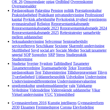
OK 26
Omsorgsdage
optag
Ordblind
Overenskomst
Overgangsalder
Pædagogikum
Palæstina
Pension
politik
Præstationskultur
Praksisfaglighed
Praktikant
privatundervisning
Professionel
kapital
Psykisk arbejdsmiljø
Psykologisk tryghed
regeringens
gymnasieudspil
Religion
Repræsentantskabsmøde
Repræsentantskabsmøde 2023
Repræsentantskabsmøde 2024
Repræsentantskabsmøde 2025
Rettestrategier
samarbejde
mellem uddannelser
Seksualundervisning
Selvcensur
Seniorarbejdsliv
serviceeftersyn
Sexchikane
Sexisme
Skærmfri undervisning
Skriftlighed
Snyd
social arv
Sociale Medier
Socialt taxameter
søgetal
SOP
Sorgorlov
SRP
Stress
Studiepraktik
Studieretning
Studietur
Sverige
Sygdom
Talblindhed
Taxameter
Taxameterordning
Teamsamarbejde
Tekst
Teoretisk
pædagogikum
Test
Tidsregistrering
Tillidsrepræsentant
Tilsyn
Tværfaglighed
Uddannelsespolitik
Udveksling
Undervisning
Undervisningsdifferentiering
Undervisningsevaluering
ungdomskultur
ungdomsuddannelse
valg
Valgkamp
Vejledning
Vidensdeling
Videregående uddannelse
Vikar
Virtuel undervisning
VUC
Ytringsfrihed
Gymnasiereform 2016
Kunstig intelligens
Gymnasiereform
2030
Eksamen
Fremmedsprog
Corona
Elevfordeling