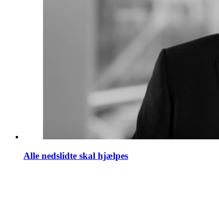
Alle nedslidte skal hjælpes