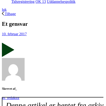
Tidsregistrering
OK 13
Uddannelsespolitik
luk
Tilbage
Et gensvar
10. februar 2017
Skrevet af_
gs_redaktor
Denne artikel er hentet fra arkiv