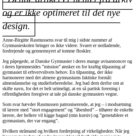
og er ikke optimeret til det nye
design.
Anne-Birgitte Rasmussens svar til mig i sidste nummer af
Gymnasieskolen bringer os ikke videre. Svaret er nedladende,
fordrejende og gennemsyret af tomme floskler.
Jeg påpegede, at Danske Gymnasier i deres mange avisannoncer og
i deres hjemmesides ”mission” ønsker en for kraftig tilpasning af
gymnasiet til erhvervslivets behov. En tilpasning, der ikke
harmonerer med det almene gymnasiums faktiske formål:
almendannelse og studieforberedelse. Jeg bad dem derfor om at
skifte navn, for det er helt urimeligt, at en så partisk forening i
offentligheden foregiver at tale på danske gymnasiers vegne.
Som svar hævder Rasmussen patroniserende, at jeg – i modsætning
til lærere med ”stort engagement” og ”åbenhed” – tilhører de enkelte
lærere, der hellere vil kigge bagud (min kursiv) og ”genetablere et
gymnasium, der var engang”.
Hvilken stråmand og hvilken fordrejning af virkeligheden: Når jeg