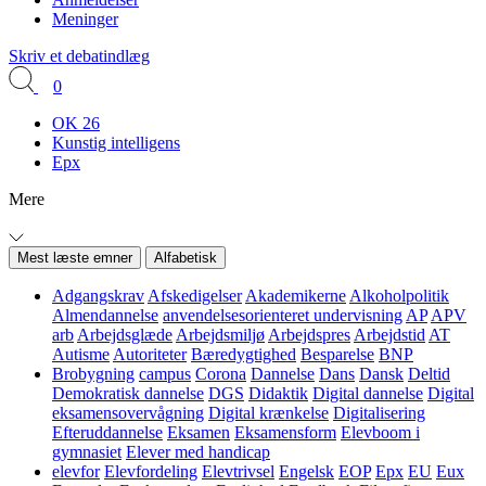
Meninger
Skriv et debatindlæg
0
OK 26
Kunstig intelligens
Epx
Mere
Mest læste emner
Alfabetisk
Adgangskrav
Afskedigelser
Akademikerne
Alkoholpolitik
Almendannelse
anvendelsesorienteret undervisning
AP
APV
arb
Arbejdsglæde
Arbejdsmiljø
Arbejdspres
Arbejdstid
AT
Autisme
Autoriteter
Bæredygtighed
Besparelse
BNP
Brobygning
campus
Corona
Dannelse
Dans
Dansk
Deltid
Demokratisk dannelse
DGS
Didaktik
Digital dannelse
Digital
eksamensovervågning
Digital krænkelse
Digitalisering
Efteruddannelse
Eksamen
Eksamensform
Elevboom i
gymnasiet
Elever med handicap
elevfor
Elevfordeling
Elevtrivsel
Engelsk
EOP
Epx
EU
Eux