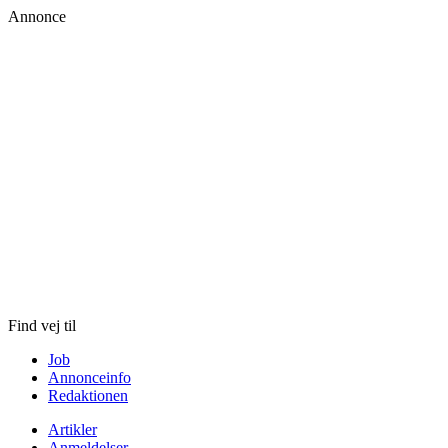
Annonce
Skip
to
content
Find vej til
Job
Annonceinfo
Redaktionen
Artikler
Anmeldelser