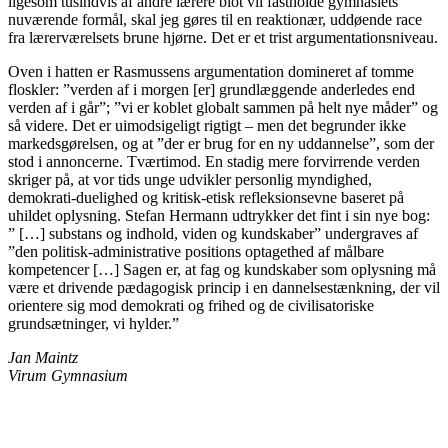
ligesom tusindvis af andre lærere blot vil fastholde gymnasiets
nuværende formål, skal jeg gøres til en reaktionær, uddøende race
fra lærerværelsets brune hjørne. Det er et trist argumentationsniveau.
Oven i hatten er Rasmussens argumentation domineret af tomme
floskler: ”verden af i morgen [er] grundlæggende anderledes end
verden af i går”; ”vi er koblet globalt sammen på helt nye måder” og
så videre. Det er uimodsigeligt rigtigt – men det begrunder ikke
markedsgørelsen, og at ”der er brug for en ny uddannelse”, som der
stod i annoncerne. Tværtimod. En stadig mere forvirrende verden
skriger på, at vor tids unge udvikler personlig myndighed,
demokrati-duelighed og kritisk-etisk refleksionsevne baseret på
uhildet oplysning. Stefan Hermann udtrykker det fint i sin nye bog:
” […] substans og indhold, viden og kundskaber” undergraves af
”den politisk-administrative positions optagethed af målbare
kompetencer […] Sagen er, at fag og kundskaber som oplysning må
være et drivende pædagogisk princip i en dannelsestænkning, der vil
orientere sig mod demokrati og frihed og de civilisatoriske
grundsætninger, vi hylder.”
Jan Maintz
Virum Gymnasium