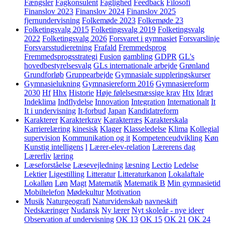
Fængsler
Fagkonsulent
Faglighed
Feedback
Filosofi
Finanslov 2023
Finanslov 2024
Finanslov 2025
fjernundervisning
Folkemøde 2023
Folkemøde 23
Folketingsvalg 2015
Folketingsvalg 2019
Folketingsvalg
2022
Folketingsvalg 2026
Forsvaret i gymnasiet
Forsvarslinje
Forsvarsstudieretning
Frafald
Fremmedsprog
Fremmedsprogsstrategi
Fusion
gambling
GDPR
GL's
hovedbestyrelsesvalg
GLs internationale arbejde
Grønland
Grundforløb
Gruppearbejde
Gymnasiale suppleringskurser
Gymnasielukning
Gymnasiereform 2016
Gymnasiereform
2030
Hf
Hhx
Historie
Høje følelsesmæssige krav
Htx
Idræt
Indeklima
Indflydelse
Innovation
Integration
Internationalt
It
It i undervisning
It-forbud
Japan
Kandidatreform
Karakterer
Karakterkrav
Karakterræs
Karakterskala
Karrierelæring
kinesisk
Klager
Klasseledelse
Klima
Kollegial
supervision
Kommunikation og it
Kompetenceudvikling
Køn
Kunstig intelligens
l
Lærer-elev-relation
Lærerens dag
Lærerliv
læring
Læseforståelse
Læsevejledning
læsning
Lectio
Ledelse
Lektier
Ligestilling
Litteratur
Litteraturkanon
Lokalaftale
Lokalløn
Løn
Magt
Matematik
Matematik B
Min gymnasietid
Mobiltelefon
Mødekultur
Motivation
Musik
Naturgeografi
Naturvidenskab
navneskift
Nedskæringer
Nudansk
Ny lærer
Nyt skoleår - nye ideer
Observation af undervisning
OK 13
OK 15
OK 21
OK 24