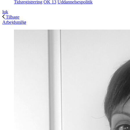
Tidsregistrering
OK 13
Uddannelsespolitik
luk
Tilbage
Arbejdsmiljø