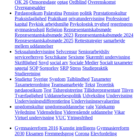
OK 26
Omsorgsdage
optag
Ordblind
Overenskomst
Overgangsalder
Pædagogikum
Palæstina
Pension
politik
Præstationskultur
Praksisfaglighed
Praktikant
privatundervisning
Professionel
kapital
Psykisk arbejdsmiljø
Psykologisk tryghed
regeringens
gymnasieudspil
Religion
Repræsentantskabsmøde
Repræsentantskabsmøde 2023
Repræsentantskabsmøde 2024
Repræsentantskabsmøde 2025
Rettestrategier
samarbejde
mellem uddannelser
Seksualundervisning
Selvcensur
Seniorarbejdsliv
serviceeftersyn
Sexchikane
Sexisme
Skærmfri undervisning
Skriftlighed
Snyd
social arv
Sociale Medier
Socialt taxameter
søgetal
SOP
Sorgorlov
SRP
Stress
Studiepraktik
Studieretning
Studietur
Sverige
Sygdom
Talblindhed
Taxameter
Taxameterordning
Teamsamarbejde
Tekst
Teoretisk
pædagogikum
Test
Tidsregistrering
Tillidsrepræsentant
Tilsyn
Tværfaglighed
Uddannelsespolitik
Udveksling
Undervisning
Undervisningsdifferentiering
Undervisningsevaluering
ungdomskultur
ungdomsuddannelse
valg
Valgkamp
Vejledning
Vidensdeling
Videregående uddannelse
Vikar
Virtuel undervisning
VUC
Ytringsfrihed
Gymnasiereform 2016
Kunstig intelligens
Gymnasiereform
2030
Eksamen
Fremmedsprog
Corona
Elevfordeling