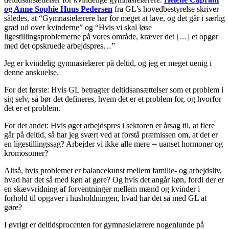
og Anne Sophie Huus Pedersen
fra GL’s hovedbestyrelse skriver
således, at “Gymnasielærere har for meget at lave, og det går i særlig
grad ud over kvinderne” og “Hvis vi skal løse
ligestillingsproblemerne på vores område, kræver det […] et opgør
med det opskruede arbejdspres…”
Jeg er kvindelig gymnasielærer på deltid, og jeg er meget uenig i
denne anskuelse.
For det første: Hvis GL betragter deltidsansættelser som et problem i
sig selv, så bør det defineres, hvem det er et problem for, og hvorfor
det er et problem.
For det andet: Hvis øget arbejdspres i sektoren er årsag til, at flere
går på deltid, så har jeg svært ved at forstå præmissen om, at det er
en ligestillingssag? Arbejder vi ikke alle mere ⎼ uanset hormoner og
kromosomer?
Altså, hvis problemet er balancekunst mellem familie- og arbejdsliv,
hvad har det så med køn at gøre? Og hvis det angår køn, fordi der er
en skævvridning af forventninger mellem mænd og kvinder i
forhold til opgaver i husholdningen, hvad har det så med GL at
gøre?
I øvrigt er deltidsprocenten for gymnasielærere nogenlunde på