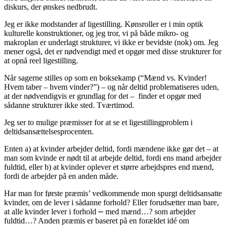
diskurs, der ønskes nedbrudt.
Jeg er ikke modstander af ligestilling. Kønsroller er i min optik
kulturelle konstruktioner, og jeg tror, vi på både mikro- og
makroplan er underlagt strukturer, vi ikke er bevidste (nok) om. Jeg
mener også, det er nødvendigt med et opgør med disse strukturer for
at opnå reel ligestilling.
Når sagerne stilles op som en boksekamp (“Mænd vs. Kvinder!
Hvem taber – hvem vinder?”) – og når deltid problematiseres uden,
at der nødvendigvis er grundlag for det – finder et opgør med
sådanne strukturer ikke sted. Tværtimod.
Jeg ser to mulige præmisser for at se et ligestillingproblem i
deltidsansættelsesprocenten.
Enten a) at kvinder arbejder deltid, fordi mændene ikke gør det – at
man som kvinde er nødt til at arbejde deltid, fordi ens mand arbejder
fuldtid, eller b) at kvinder oplever et større arbejdspres end mænd,
fordi de arbejder på en anden måde.
Har man for første præmis’ vedkommende mon spurgt deltidsansatte
kvinder, om de lever i sådanne forhold? Eller forudsætter man bare,
at alle kvinder lever i forhold ⎼ med mænd…? som arbejder
fuldtid…? Anden præmis er baseret på en forældet idé om