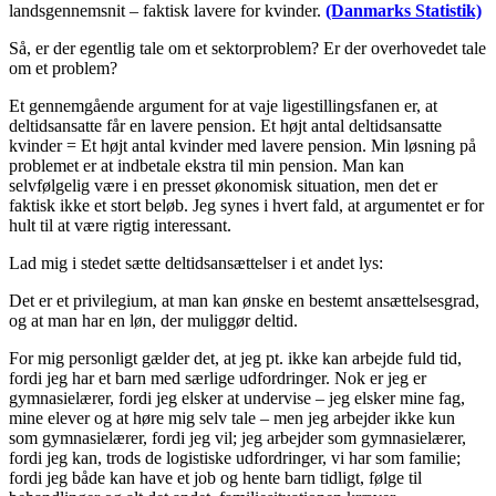
landsgennemsnit – faktisk lavere for kvinder.
(Danmarks Statistik)
Så, er der egentlig tale om et sektorproblem? Er der overhovedet tale
om et problem?
Et gennemgående argument for at vaje ligestillingsfanen er, at
deltidsansatte får en lavere pension. Et højt antal deltidsansatte
kvinder = Et højt antal kvinder med lavere pension. Min løsning på
problemet er at indbetale ekstra til min pension. Man kan
selvfølgelig være i en presset økonomisk situation, men det er
faktisk ikke et stort beløb. Jeg synes i hvert fald, at argumentet er for
hult til at være rigtig interessant.
Lad mig i stedet sætte deltidsansættelser i et andet lys:
Det er et privilegium, at man kan ønske en bestemt ansættelsesgrad,
og at man har en løn, der muliggør deltid.
For mig personligt gælder det, at jeg pt. ikke kan arbejde fuld tid,
fordi jeg har et barn med særlige udfordringer. Nok er jeg er
gymnasielærer, fordi jeg elsker at undervise – jeg elsker mine fag,
mine elever og at høre mig selv tale – men jeg arbejder ikke kun
som gymnasielærer, fordi jeg vil; jeg arbejder som gymnasielærer,
fordi jeg kan, trods de logistiske udfordringer, vi har som familie;
fordi jeg både kan have et job og hente barn tidligt, følge til