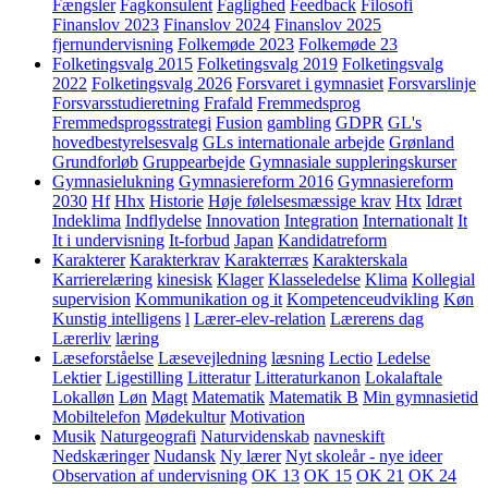
Fængsler
Fagkonsulent
Faglighed
Feedback
Filosofi
Finanslov 2023
Finanslov 2024
Finanslov 2025
fjernundervisning
Folkemøde 2023
Folkemøde 23
Folketingsvalg 2015
Folketingsvalg 2019
Folketingsvalg
2022
Folketingsvalg 2026
Forsvaret i gymnasiet
Forsvarslinje
Forsvarsstudieretning
Frafald
Fremmedsprog
Fremmedsprogsstrategi
Fusion
gambling
GDPR
GL's
hovedbestyrelsesvalg
GLs internationale arbejde
Grønland
Grundforløb
Gruppearbejde
Gymnasiale suppleringskurser
Gymnasielukning
Gymnasiereform 2016
Gymnasiereform
2030
Hf
Hhx
Historie
Høje følelsesmæssige krav
Htx
Idræt
Indeklima
Indflydelse
Innovation
Integration
Internationalt
It
It i undervisning
It-forbud
Japan
Kandidatreform
Karakterer
Karakterkrav
Karakterræs
Karakterskala
Karrierelæring
kinesisk
Klager
Klasseledelse
Klima
Kollegial
supervision
Kommunikation og it
Kompetenceudvikling
Køn
Kunstig intelligens
l
Lærer-elev-relation
Lærerens dag
Lærerliv
læring
Læseforståelse
Læsevejledning
læsning
Lectio
Ledelse
Lektier
Ligestilling
Litteratur
Litteraturkanon
Lokalaftale
Lokalløn
Løn
Magt
Matematik
Matematik B
Min gymnasietid
Mobiltelefon
Mødekultur
Motivation
Musik
Naturgeografi
Naturvidenskab
navneskift
Nedskæringer
Nudansk
Ny lærer
Nyt skoleår - nye ideer
Observation af undervisning
OK 13
OK 15
OK 21
OK 24