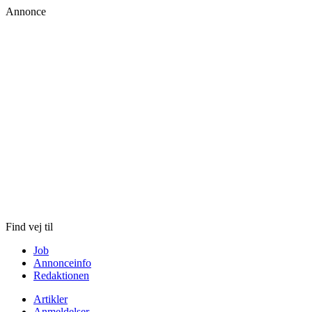
Annonce
Skip
to
content
Find vej til
Job
Annonceinfo
Redaktionen
Artikler
Anmeldelser