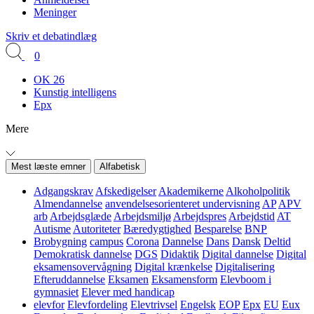
Meninger
Skriv et debatindlæg
0
OK 26
Kunstig intelligens
Epx
Mere
Mest læste emner
Alfabetisk
Adgangskrav
Afskedigelser
Akademikerne
Alkoholpolitik
Almendannelse
anvendelsesorienteret undervisning
AP
APV
arb
Arbejdsglæde
Arbejdsmiljø
Arbejdspres
Arbejdstid
AT
Autisme
Autoriteter
Bæredygtighed
Besparelse
BNP
Brobygning
campus
Corona
Dannelse
Dans
Dansk
Deltid
Demokratisk dannelse
DGS
Didaktik
Digital dannelse
Digital
eksamensovervågning
Digital krænkelse
Digitalisering
Efteruddannelse
Eksamen
Eksamensform
Elevboom i
gymnasiet
Elever med handicap
elevfor
Elevfordeling
Elevtrivsel
Engelsk
EOP
Epx
EU
Eux