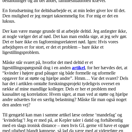
behandlinger og alt det andet, familiesituationen kræver.
En forudsætning for deltidsarbejde er, at min leder giver lov til det.
Den mulighed er jeg meget taknemmelig for. For mig er det en
luksus.
Der kan være mange grunde til at arbejde deltid. Jeg anfægter ikke,
at nogle vælger det af nød. Det kan man endda sige, at jeg selv gør.
Det er bare ikke en fagforeningsrelateret nød. Igen: Hvis vores
arbejdspres er for stort, er det et problem – bare ikke et
ligestillingsproblem.
Måske står svaret på, hvorfor det med deltid er et
ligestillingsspørgsmål dog i en anden
artikel
, for her hævdes det, at
“kvinder i højere grad påtager sig både formelle og uformelle
opgaver for at støtte og hjælpe andre”. Hmm… Var det svaret? Dels
har det i artiklen omtalte forskningsprojekt tydeligvis overset en
række af mine mandlige kolleger. Dels er her et problem med
kausalitet og korrelation: Hvem siger, at man ved at støtte og hjælpe
andre udsættes for en særlig belastning? Måske får man også noget
den anden vej?
Til gengæld kan man i samme artikel læse ordene ‘mandefag’ og
‘kvindefag’! Jeg er med på, at Kepler taler i datid og forhåbentlig
med en slags ironisk distance – men hvis GL gerne vil have et opgør
med ulighed blandt kønnene, så lad da være med at videreføre en