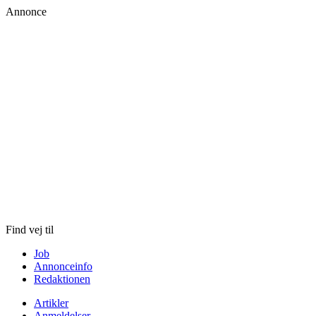
Annonce
Skip
to
content
Find vej til
Job
Annonceinfo
Redaktionen
Artikler
Anmeldelser