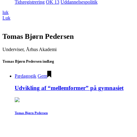
Tidsregistrering
OK 13
Uddannelsespolitik
luk
Luk
Tomas Bjørn Pedersen
Underviser, Århus Akademi
Tomas Bjørn Pedersen indlæg
Pædagogik
Gem
Udvikling af “mellemformer” på gymnasiet
Tomas Bjørn Pedersen