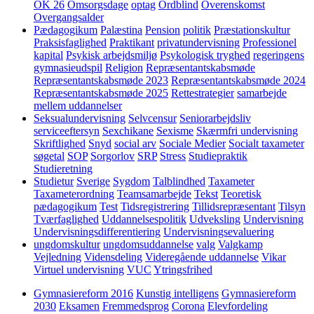
OK 26
Omsorgsdage
optag
Ordblind
Overenskomst
Overgangsalder
Pædagogikum
Palæstina
Pension
politik
Præstationskultur
Praksisfaglighed
Praktikant
privatundervisning
Professionel
kapital
Psykisk arbejdsmiljø
Psykologisk tryghed
regeringens
gymnasieudspil
Religion
Repræsentantskabsmøde
Repræsentantskabsmøde 2023
Repræsentantskabsmøde 2024
Repræsentantskabsmøde 2025
Rettestrategier
samarbejde
mellem uddannelser
Seksualundervisning
Selvcensur
Seniorarbejdsliv
serviceeftersyn
Sexchikane
Sexisme
Skærmfri undervisning
Skriftlighed
Snyd
social arv
Sociale Medier
Socialt taxameter
søgetal
SOP
Sorgorlov
SRP
Stress
Studiepraktik
Studieretning
Studietur
Sverige
Sygdom
Talblindhed
Taxameter
Taxameterordning
Teamsamarbejde
Tekst
Teoretisk
pædagogikum
Test
Tidsregistrering
Tillidsrepræsentant
Tilsyn
Tværfaglighed
Uddannelsespolitik
Udveksling
Undervisning
Undervisningsdifferentiering
Undervisningsevaluering
ungdomskultur
ungdomsuddannelse
valg
Valgkamp
Vejledning
Vidensdeling
Videregående uddannelse
Vikar
Virtuel undervisning
VUC
Ytringsfrihed
Gymnasiereform 2016
Kunstig intelligens
Gymnasiereform
2030
Eksamen
Fremmedsprog
Corona
Elevfordeling