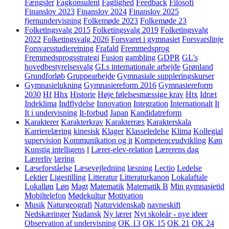
Fængsler
Fagkonsulent
Faglighed
Feedback
Filosofi
Finanslov 2023
Finanslov 2024
Finanslov 2025
fjernundervisning
Folkemøde 2023
Folkemøde 23
Folketingsvalg 2015
Folketingsvalg 2019
Folketingsvalg
2022
Folketingsvalg 2026
Forsvaret i gymnasiet
Forsvarslinje
Forsvarsstudieretning
Frafald
Fremmedsprog
Fremmedsprogsstrategi
Fusion
gambling
GDPR
GL's
hovedbestyrelsesvalg
GLs internationale arbejde
Grønland
Grundforløb
Gruppearbejde
Gymnasiale suppleringskurser
Gymnasielukning
Gymnasiereform 2016
Gymnasiereform
2030
Hf
Hhx
Historie
Høje følelsesmæssige krav
Htx
Idræt
Indeklima
Indflydelse
Innovation
Integration
Internationalt
It
It i undervisning
It-forbud
Japan
Kandidatreform
Karakterer
Karakterkrav
Karakterræs
Karakterskala
Karrierelæring
kinesisk
Klager
Klasseledelse
Klima
Kollegial
supervision
Kommunikation og it
Kompetenceudvikling
Køn
Kunstig intelligens
l
Lærer-elev-relation
Lærerens dag
Lærerliv
læring
Læseforståelse
Læsevejledning
læsning
Lectio
Ledelse
Lektier
Ligestilling
Litteratur
Litteraturkanon
Lokalaftale
Lokalløn
Løn
Magt
Matematik
Matematik B
Min gymnasietid
Mobiltelefon
Mødekultur
Motivation
Musik
Naturgeografi
Naturvidenskab
navneskift
Nedskæringer
Nudansk
Ny lærer
Nyt skoleår - nye ideer
Observation af undervisning
OK 13
OK 15
OK 21
OK 24