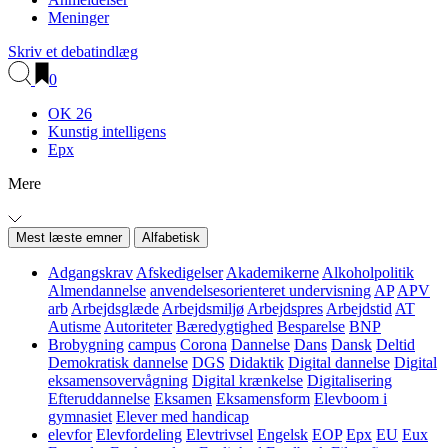
Meninger
Skriv et debatindlæg
0
OK 26
Kunstig intelligens
Epx
Mere
Mest læste emner
Alfabetisk
Adgangskrav
Afskedigelser
Akademikerne
Alkoholpolitik
Almendannelse
anvendelsesorienteret undervisning
AP
APV
arb
Arbejdsglæde
Arbejdsmiljø
Arbejdspres
Arbejdstid
AT
Autisme
Autoriteter
Bæredygtighed
Besparelse
BNP
Brobygning
campus
Corona
Dannelse
Dans
Dansk
Deltid
Demokratisk dannelse
DGS
Didaktik
Digital dannelse
Digital
eksamensovervågning
Digital krænkelse
Digitalisering
Efteruddannelse
Eksamen
Eksamensform
Elevboom i
gymnasiet
Elever med handicap
elevfor
Elevfordeling
Elevtrivsel
Engelsk
EOP
Epx
EU
Eux