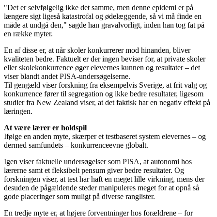
"Det er selvfølgelig ikke det samme, men denne epidemi er på
længere sigt ligeså katastrofal og ødelæggende, så vi må finde en
måde at undgå den," sagde han gravalvorligt, inden han tog fat på
en række myter.
En af disse er, at når skoler konkurrerer mod hinanden, bliver
kvaliteten bedre. Faktuelt er der ingen beviser for, at private skoler
eller skolekonkurrence øger elevernes kunnen og resultater – det
viser blandt andet PISA-undersøgelserne.
Til gengæld viser forskning fra eksempelvis Sverige, at frit valg og
konkurrence fører til segregation og ikke bedre resultater, ligesom
studier fra New Zealand viser, at det faktisk har en negativ effekt på
læringen.
At være lærer er holdspil
Ifølge en anden myte, skærper et testbaseret system elevernes – og
dermed samfundets – konkurrenceevne globalt.
Igen viser faktuelle undersøgelser som PISA, at autonomi hos
lærerne samt et fleksibelt pensum giver bedre resultater. Og
forskningen viser, at test har haft en meget lille virkning, mens der
desuden de pågældende steder manipuleres meget for at opnå så
gode placeringer som muligt på diverse ranglister.
En tredje myte er, at højere forventninger hos forældrene – for