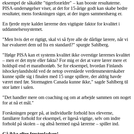
eksempel de såkaldte "tigerforældre" – kan booste resultaterne.
PISA-undersøgelser viser, at det for 15-årige godt kan skabe bedre
resultater, mens forskningen siger, at der ingen sammenhæng er.
En fjerde myte kalder lærerne den vigtigste faktor for kvalitet i
uddannelsessystemet.
"Men hvis det er rigtigt, skal vi så fyre alle de dårlige lærere, når vi
har evalueret dem ud fra en standard?" spurgte Sahlberg.
"Ifølge PISA kan et systems kvalitet ikke overstige lærernes kvalitet
– men er det myte eller fakta? For mig er det at være lærer mere et
holdspil end et marathonløb. Se for eksempel, hvordan Finlands
ishockeylandshold ved de netop overståede verdensmesterskaber
kunne spille sig i finalen med 15 unge spillere, der aldrig havde
været med før. Stormagten Canada kunne ikke," sagde Sahlberg til
stor latter i salen.
"Det handler mere om coaching og om at arbejde sammen om noget
for at nå et mål."
Forskningen peger på, at individuelle forhold hos eleverne,
familiære forhold for eksempel, er ligeså vigtige, selv om indre
forhold på skolen – og altså hermed også lærerne – spiller ind.
Gå ikke efter førstepladsen!