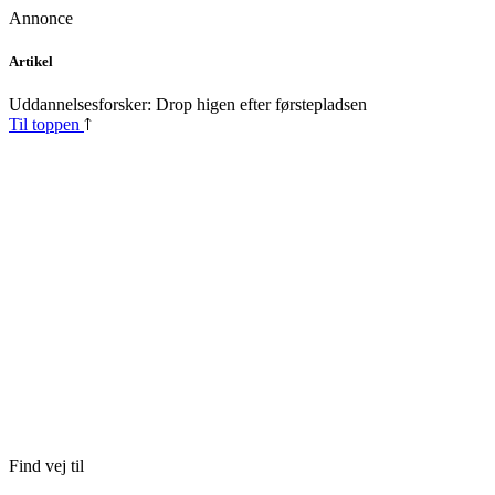
Annonce
Skip
Artikel
to
content
Uddannelsesforsker: Drop higen efter førstepladsen
Til toppen
Find vej til