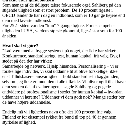
Som mange af de tidligere talere fokuserede også Sahlberg på den
stigende ulighed som et stort problem. De 10 procent rigeste i
OECD-landende har i dag en indkomst, som er 10 gange højere end
dem med laveste indkomst.
For 25 år siden var den "kun" 7 gange højere. For eksempel er
uligheden i USA, verdens største økonomi, ligeså stor som for 100
år siden.
Hvad skal vi gøre?
"Lad være med at bygge systemet på noget, der ikke har virket:
Konkurrence, standardisering, test, human kapital, frit valg. Byg i
stedet på det, der har virket:
Samarbejde og netværk. Hjælp hinanden. Personalisering – vi er
forskellige individer, vi skal uddanne til at blive forskellige, ikke
ens! Tillidsbaseret ansvarlighed – hold standardtest i baggrunden,
selv om jeg ikke er imod dem i alle tilfælde. Vi bliver nødt til at have
dem som en del af evalueringen," sagde Sahlberg og pegede
endvidere på professionalisme i stedet for human kapital – hvordan
uddanner vi lærerne? Uddanner vi dem godt nok? Mange steder bør
de have højere uddannelse.
Endelig må vi i lighedens navn ofre det 100 procent frie valg.
Finland er for eksempel rykket fra bund til top på 40 år gennem
styrkelse af lighed.