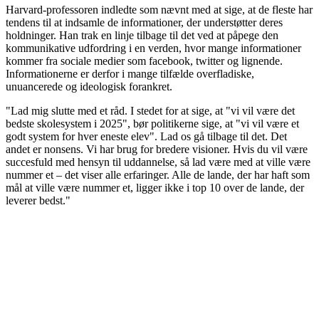
Harvard-professoren indledte som nævnt med at sige, at de fleste har
tendens til at indsamle de informationer, der understøtter deres
holdninger. Han trak en linje tilbage til det ved at påpege den
kommunikative udfordring i en verden, hvor mange informationer
kommer fra sociale medier som facebook, twitter og lignende.
Informationerne er derfor i mange tilfælde overfladiske,
unuancerede og ideologisk forankret.
"Lad mig slutte med et råd. I stedet for at sige, at "vi vil være det
bedste skolesystem i 2025", bør politikerne sige, at "vi vil være et
godt system for hver eneste elev". Lad os gå tilbage til det. Det
andet er nonsens. Vi har brug for bredere visioner. Hvis du vil være
succesfuld med hensyn til uddannelse, så lad være med at ville være
nummer et – det viser alle erfaringer. Alle de lande, der har haft som
mål at ville være nummer et, ligger ikke i top 10 over de lande, der
leverer bedst."