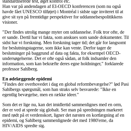
standardiserede test, øget kontrol etc.
Han var på andendagen af EI-OECD konferencen (som nu også
havde fået UNESCO tilføjet) i Montréal i sidste uge inviteret til at
give sit syn på fremtidige perspektiver for uddannelsespolitikkens
visioner.
"Der findes utrolig mange myter om uddannelse. Folk tror ofte, de
er sande. Dertil har vi fakta, som anskues som sande dokumenter. Til
sidst har vi forskning. Men forskning tager tid; det går for langsomt
for beslutningstagerne, som ikke kan vente. Derfor tager de
beslutninger på baggrund af data og fakta, for eksempel OECD-
undersøgelserne. Det er ofte også sådan, at folk indsamler den
information, som kan bekræfte deres egne holdninger," forklarede
professor Sahlberg.
En ødelæggende epidemi
"Findes der overhovedet i dag en global reformbevægelse?" lød Pasi
Sahlbergs spørgsmål, som han straks selv besvarede: "Ikke en
egentlig bevægelse, men en række ideer."
Som det er lige nu, kan det imidlertid sammenlignes med en orm,
der er ved at sprede sig globalt. Ser man på spredningen markeret
med rødt på et verdenskort, ligner det næsten en kortlægning af en
epidemi, og Sahlberg sammenlignede det med 1980'erne, da
HIV/AIDS spredte sig.