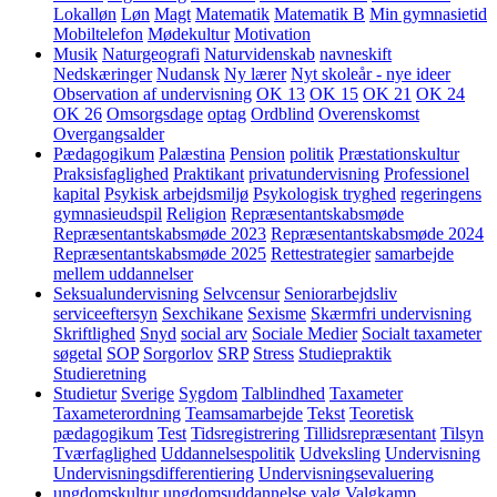
Lokalløn
Løn
Magt
Matematik
Matematik B
Min gymnasietid
Mobiltelefon
Mødekultur
Motivation
Musik
Naturgeografi
Naturvidenskab
navneskift
Nedskæringer
Nudansk
Ny lærer
Nyt skoleår - nye ideer
Observation af undervisning
OK 13
OK 15
OK 21
OK 24
OK 26
Omsorgsdage
optag
Ordblind
Overenskomst
Overgangsalder
Pædagogikum
Palæstina
Pension
politik
Præstationskultur
Praksisfaglighed
Praktikant
privatundervisning
Professionel
kapital
Psykisk arbejdsmiljø
Psykologisk tryghed
regeringens
gymnasieudspil
Religion
Repræsentantskabsmøde
Repræsentantskabsmøde 2023
Repræsentantskabsmøde 2024
Repræsentantskabsmøde 2025
Rettestrategier
samarbejde
mellem uddannelser
Seksualundervisning
Selvcensur
Seniorarbejdsliv
serviceeftersyn
Sexchikane
Sexisme
Skærmfri undervisning
Skriftlighed
Snyd
social arv
Sociale Medier
Socialt taxameter
søgetal
SOP
Sorgorlov
SRP
Stress
Studiepraktik
Studieretning
Studietur
Sverige
Sygdom
Talblindhed
Taxameter
Taxameterordning
Teamsamarbejde
Tekst
Teoretisk
pædagogikum
Test
Tidsregistrering
Tillidsrepræsentant
Tilsyn
Tværfaglighed
Uddannelsespolitik
Udveksling
Undervisning
Undervisningsdifferentiering
Undervisningsevaluering
ungdomskultur
ungdomsuddannelse
valg
Valgkamp