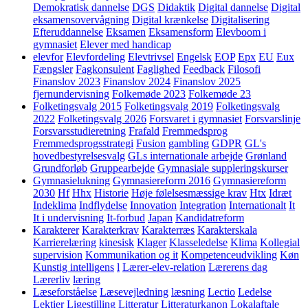
Demokratisk dannelse
DGS
Didaktik
Digital dannelse
Digital
eksamensovervågning
Digital krænkelse
Digitalisering
Efteruddannelse
Eksamen
Eksamensform
Elevboom i
gymnasiet
Elever med handicap
elevfor
Elevfordeling
Elevtrivsel
Engelsk
EOP
Epx
EU
Eux
Fængsler
Fagkonsulent
Faglighed
Feedback
Filosofi
Finanslov 2023
Finanslov 2024
Finanslov 2025
fjernundervisning
Folkemøde 2023
Folkemøde 23
Folketingsvalg 2015
Folketingsvalg 2019
Folketingsvalg
2022
Folketingsvalg 2026
Forsvaret i gymnasiet
Forsvarslinje
Forsvarsstudieretning
Frafald
Fremmedsprog
Fremmedsprogsstrategi
Fusion
gambling
GDPR
GL's
hovedbestyrelsesvalg
GLs internationale arbejde
Grønland
Grundforløb
Gruppearbejde
Gymnasiale suppleringskurser
Gymnasielukning
Gymnasiereform 2016
Gymnasiereform
2030
Hf
Hhx
Historie
Høje følelsesmæssige krav
Htx
Idræt
Indeklima
Indflydelse
Innovation
Integration
Internationalt
It
It i undervisning
It-forbud
Japan
Kandidatreform
Karakterer
Karakterkrav
Karakterræs
Karakterskala
Karrierelæring
kinesisk
Klager
Klasseledelse
Klima
Kollegial
supervision
Kommunikation og it
Kompetenceudvikling
Køn
Kunstig intelligens
l
Lærer-elev-relation
Lærerens dag
Lærerliv
læring
Læseforståelse
Læsevejledning
læsning
Lectio
Ledelse
Lektier
Ligestilling
Litteratur
Litteraturkanon
Lokalaftale