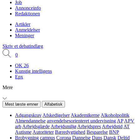
Job
Annonceinfo
Redaktionen
Artikler
Anmeldelser
Meninger
Skriv et debatindlæg
0
OK 26
Kunstig intelligens
Epx
Mere
Mest læste emner
Alfabetisk
Adgangskrav
Afskedigelser
Akademikerne
Alkoholpolitik
Almendannelse
anvendelsesorienteret undervisning
AP
APV
arb
Arbejdsglæde
Arbejdsmiljø
Arbejdspres
Arbejdstid
AT
Autisme
Autoriteter
Bæredygtighed
Besparelse
BNP
Brobygning
campus
Corona
Dannelse
Dans
Dansk
Deltid