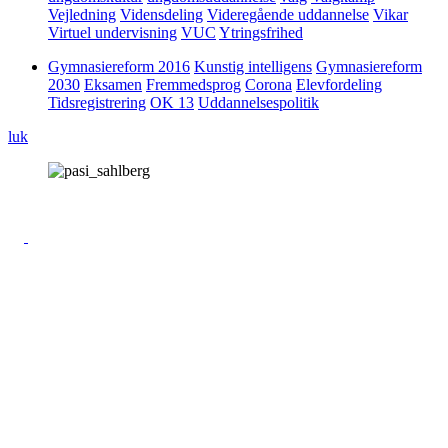
Vejledning
Vidensdeling
Videregående uddannelse
Vikar
Virtuel undervisning
VUC
Ytringsfrihed
Gymnasiereform 2016
Kunstig intelligens
Gymnasiereform
2030
Eksamen
Fremmedsprog
Corona
Elevfordeling
Tidsregistrering
OK 13
Uddannelsespolitik
luk