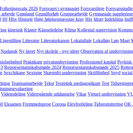
Folketingsvalg 2026
Forsvaret i gymnasiet
Forsvarslinje
Forsvarsstudie
 arbejde
Grønland
Grundforløb
Gruppearbejde
Gymnasiale supplering
0
Hf
Hhx
Historie
Høje følelsesmæssige krav
Htx
Idræt
Indeklima
Indf
ring
kinesisk
Klager
Klasseledelse
Klima
Kollegial supervision
Kommuni
Ligestilling
Litteratur
Litteraturkanon
Lokalaftale
Lokalløn
Løn
Magt
Nudansk
Ny lærer
Nyt skoleår - nye ideer
Observation af undervisnin
sisfaglighed
Praktikant
privatundervisning
Professionel kapital
Psykisk 
23
Repræsentantskabsmøde 2024
Repræsentantskabsmøde 2025
Rettest
yn
Sexchikane
Sexisme
Skærmfri undervisning
Skriftlighed
Snyd
social
dning
Teamsamarbejde
Tekst
Teoretisk pædagogikum
Test
Tidsregistre
isningsevaluering
Vidensdeling
Videregående uddannelse
Vikar
Virtuel undervisning
V
30
Eksamen
Fremmedsprog
Corona
Elevfordeling
Tidsregistrering
OK 