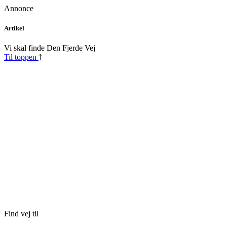
Annonce
Skip
Artikel
to
content
Vi skal finde Den Fjerde Vej
Til toppen
Find vej til