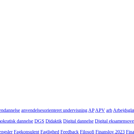
ndannelse
anvendelsesorienteret undervisning
AP
APV
arb
Arbejdsgl
kratisk dannelse
DGS
Didaktik
Digital dannelse
Digital eksamensov
ngsler
Fagkonsulent
Faglighed
Feedback
Filosofi
Finanslov 2023
Fin