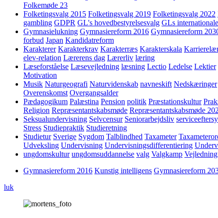
Folkemøde 23
Folketingsvalg 2015
Folketingsvalg 2019
Folketingsvalg 2022
gambling
GDPR
GL's hovedbestyrelsesvalg
GLs internationale
Gymnasielukning
Gymnasiereform 2016
Gymnasiereform 203
forbud
Japan
Kandidatreform
Karakterer
Karakterkrav
Karakterræs
Karakterskala
Karrierelæ
elev-relation
Lærerens dag
Lærerliv
læring
Læseforståelse
Læsevejledning
læsning
Lectio
Ledelse
Lektier
Motivation
Musik
Naturgeografi
Naturvidenskab
navneskift
Nedskæringer
Overenskomst
Overgangsalder
Pædagogikum
Palæstina
Pension
politik
Præstationskultur
Prak
Religion
Repræsentantskabsmøde
Repræsentantskabsmøde 20
Seksualundervisning
Selvcensur
Seniorarbejdsliv
serviceefters
Stress
Studiepraktik
Studieretning
Studietur
Sverige
Sygdom
Talblindhed
Taxameter
Taxameteror
Udveksling
Undervisning
Undervisningsdifferentiering
Underv
ungdomskultur
ungdomsuddannelse
valg
Valgkamp
Vejledning
Gymnasiereform 2016
Kunstig intelligens
Gymnasiereform 20
luk