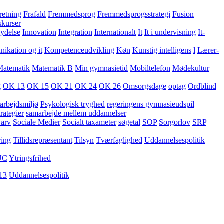
retning
Frafald
Fremmedsprog
Fremmedsprogsstrategi
Fusion
skurser
lydelse
Innovation
Integration
Internationalt
It
It i undervisning
It-
kation og it
Kompetenceudvikling
Køn
Kunstig intelligens
l
Lærer-
Matematik
Matematik B
Min gymnasietid
Mobiltelefon
Mødekultur
g
OK 13
OK 15
OK 21
OK 24
OK 26
Omsorgsdage
optag
Ordblind
arbejdsmiljø
Psykologisk tryghed
regeringens gymnasieudspil
rategier
samarbejde mellem uddannelser
 arv
Sociale Medier
Socialt taxameter
søgetal
SOP
Sorgorlov
SRP
ring
Tillidsrepræsentant
Tilsyn
Tværfaglighed
Uddannelsespolitik
UC
Ytringsfrihed
13
Uddannelsespolitik