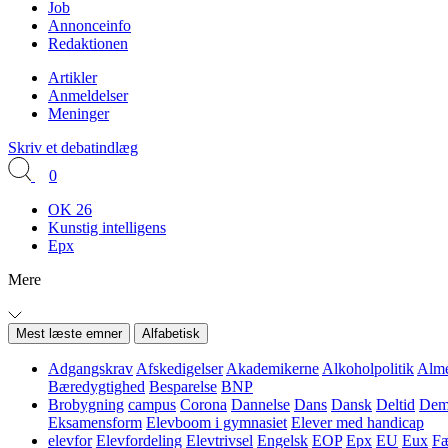
Job
Annonceinfo
Redaktionen
Artikler
Anmeldelser
Meninger
Skriv et debatindlæg
0
OK 26
Kunstig intelligens
Epx
Mere
Mest læste emner
Alfabetisk
Adgangskrav
Afskedigelser
Akademikerne
Alkoholpolitik
Alme
Bæredygtighed
Besparelse
BNP
Brobygning
campus
Corona
Dannelse
Dans
Dansk
Deltid
Demo
Eksamensform
Elevboom i gymnasiet
Elever med handicap
elevfor
Elevfordeling
Elevtrivsel
Engelsk
EOP
Epx
EU
Eux
Fæ