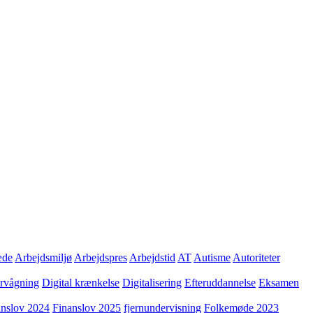
æde
Arbejdsmiljø
Arbejdspres
Arbejdstid
AT
Autisme
Autoriteter
ervågning
Digital krænkelse
Digitalisering
Efteruddannelse
Eksamen
anslov 2024
Finanslov 2025
fjernundervisning
Folkemøde 2023