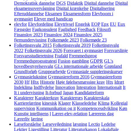
Demokratisk dannelse
DGS
Didaktik
Digital dannelse
Digital
eksamensovervågning
Digital krænkelse
Digitalisering
Efteruddannelse
Eksamen
Eksamensform
Elevboom i
gymnasiet
Elever med handicap
elevfor
Elevfordeling
Elevtrivsel
Engelsk
EOP
Epx
EU
Eux
Fængsler
Fagkonsulent
Faglighed
Feedback
Filosofi
Finanslov 2023
Finanslov 2024
Finanslov 2025
fjernundervisning
Folkemøde 2023
Folkemøde 23
Folketingsvalg 2015
Folketingsvalg 2019
Folketingsvalg
2022
Folketingsvalg 2026
Forsvaret i gymnasiet
Forsvarslinje
Forsvarsstudieretning
Frafald
Fremmedsprog
Fremmedsprogsstrategi
Fusion
gambling
GDPR
GL's
hovedbestyrelsesvalg
GLs internationale arbejde
Grønland
Grundforløb
Gruppearbejde
Gymnasiale suppleringskurser
Gymnasielukning
Gymnasiereform 2016
Gymnasiereform
2030
Hf
Hhx
Historie
Høje følelsesmæssige krav
Htx
Idræt
Indeklima
Indflydelse
Innovation
Integration
Internationalt
It
It i undervisning
It-forbud
Japan
Kandidatreform
Karakterer
Karakterkrav
Karakterræs
Karakterskala
Karrierelæring
kinesisk
Klager
Klasseledelse
Klima
Kollegial
supervision
Kommunikation og it
Kompetenceudvikling
Køn
Kunstig intelligens
l
Lærer-elev-relation
Lærerens dag
Lærerliv
læring
Læseforståelse
Læsevejledning
læsning
Lectio
Ledelse
Lektier
Ligestilling
Litteratur
Litteraturkanon
Lokalaftale