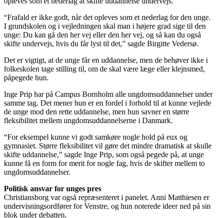
opleves som et nederlag at skifte uddannelse undervejs.
“Frafald er ikke godt, når det opleves som et nederlag for den unge.
I grundskolen og i vejledningen skal man i højere grad sige til den
unge: Du kan gå den her vej eller den her vej, og så kan du også
skifte undervejs, hvis du får lyst til det,” sagde Birgitte Vedersø.
Det er vigtigt, at de unge får en uddannelse, men de behøver ikke i
folkeskolen tage stilling til, om de skal være læge eller klejnsmed,
påpegede hun.
Inge Prip har på Campus Bornholm alle ungdomsuddannelser under
samme tag. Det mener hun er en fordel i forhold til at kunne vejlede
de unge mod den rette uddannelse, men hun savner en større
fleksibilitet mellem ungdomsuddannelserne i Danmark.
“For eksempel kunne vi godt samkøre nogle hold på eux og
gymnasiet. Større fleksibilitet vil gøre det mindre dramatisk at skulle
skifte uddannelse,” sagde Inge Prip, som også pegede på, at unge
kunne få en form for merit for nogle fag, hvis de skifter mellem to
ungdomsuddannelser.
Politisk ansvar for unges pres
Christiansborg var også repræsenteret i panelet. Anni Matthiesen er
undervisningsordfører for Venstre, og hun noterede ideer ned på sin
blok under debatten.