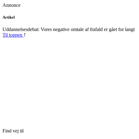
Annonce
Skip
Artikel
to
content
Uddannelsesdebat: Vores negative omtale af frafald er gået for langt
Til toppen
Find vej til