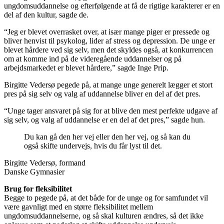
ungdomsuddannelse og efterfølgende at få de rigtige karakterer er en
del af den kultur, sagde de.
“Jeg er blevet overrasket over, at især mange piger er pressede og
bliver henvist til psykolog, lider af stress og depression. De unge er
blevet hårdere ved sig selv, men det skyldes også, at konkurrencen
om at komme ind på de videregående uddannelser og på
arbejdsmarkedet er blevet hårdere,” sagde Inge Prip.
Birgitte Vedersø pegede på, at mange unge generelt lægger et stort
pres på sig selv og valg af uddannelse bliver en del af det pres.
“Unge tager ansvaret på sig for at blive den mest perfekte udgave af
sig selv, og valg af uddannelse er en del af det pres,” sagde hun.
Du kan gå den her vej eller den her vej, og så kan du
også skifte undervejs, hvis du får lyst til det.
Birgitte Vedersø, formand
Danske Gymnasier
Brug for fleksibilitet
Begge to pegede på, at det både for de unge og for samfundet vil
være gavnligt med en større fleksibilitet mellem
ungdomsuddannelserne, og så skal kulturen ændres, så det ikke