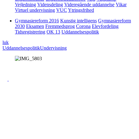
Vejledning
Vidensdeling
Videregående uddannelse
Vikar
Virtuel undervisning
VUC
Ytringsfrihed
Gymnasiereform 2016
Kunstig intelligens
Gymnasiereform
2030
Eksamen
Fremmedsprog
Corona
Elevfordeling
Tidsregistrering
OK 13
Uddannelsespolitik
luk
Uddannelsespolitik
Undervisning