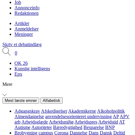
Job
Annonceinfo
Redaktionen
Artikler
Anmeldelser
Meninger
Skriv et debatindlæg
0
OK 26
Kunstig intelligens
Epx
Mere
Mest læste emner
Alfabetisk
Adgangskrav
Afskedigelser
Akademikerne
Alkoholpolitik
Almendannelse
anvendelsesorienteret undervisning
AP
APV
arb
Arbejdsglæde
Arbejdsmiljø
Arbejdspres
Arbejdstid
AT
Autisme
Autoriteter
Bæredygtighed
Besparelse
BNP
Brobygning
campus
Corona
Dannelse
Dans
Dansk
Deltid