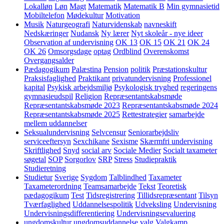
Lokalløn
Løn
Magt
Matematik
Matematik B
Min gymnasietid
Mobiltelefon
Mødekultur
Motivation
Musik
Naturgeografi
Naturvidenskab
navneskift
Nedskæringer
Nudansk
Ny lærer
Nyt skoleår - nye ideer
Observation af undervisning
OK 13
OK 15
OK 21
OK 24
OK 26
Omsorgsdage
optag
Ordblind
Overenskomst
Overgangsalder
Pædagogikum
Palæstina
Pension
politik
Præstationskultur
Praksisfaglighed
Praktikant
privatundervisning
Professionel
kapital
Psykisk arbejdsmiljø
Psykologisk tryghed
regeringens
gymnasieudspil
Religion
Repræsentantskabsmøde
Repræsentantskabsmøde 2023
Repræsentantskabsmøde 2024
Repræsentantskabsmøde 2025
Rettestrategier
samarbejde
mellem uddannelser
Seksualundervisning
Selvcensur
Seniorarbejdsliv
serviceeftersyn
Sexchikane
Sexisme
Skærmfri undervisning
Skriftlighed
Snyd
social arv
Sociale Medier
Socialt taxameter
søgetal
SOP
Sorgorlov
SRP
Stress
Studiepraktik
Studieretning
Studietur
Sverige
Sygdom
Talblindhed
Taxameter
Taxameterordning
Teamsamarbejde
Tekst
Teoretisk
pædagogikum
Test
Tidsregistrering
Tillidsrepræsentant
Tilsyn
Tværfaglighed
Uddannelsespolitik
Udveksling
Undervisning
Undervisningsdifferentiering
Undervisningsevaluering
ungdomskultur
ungdomsuddannelse
valg
Valgkamp