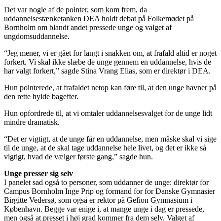
Det var nogle af de pointer, som kom frem, da
uddannelsestænketanken DEA holdt debat på Folkemødet på
Bornholm om blandt andet pressede unge og valget af
ungdomsuddannelse.
“Jeg mener, vi er gået for langt i snakken om, at frafald altid er noget
forkert. Vi skal ikke slæbe de unge gennem en uddannelse, hvis de
har valgt forkert,” sagde Stina Vrang Elias, som er direktør i DEA.
Hun pointerede, at frafaldet netop kan føre til, at den unge havner på
den rette hylde bagefter.
Hun opfordrede til, at vi omtaler uddannelsesvalget for de unge lidt
mindre dramatisk.
“Det er vigtigt, at de unge får en uddannelse, men måske skal vi sige
til de unge, at de skal tage uddannelse hele livet, og det er ikke så
vigtigt, hvad de vælger første gang,” sagde hun.
Unge presser sig selv
I panelet sad også to personer, som uddanner de unge: direktør for
Campus Bornholm Inge Prip og formand for for Danske Gymnasier
Birgitte Vedersø, som også er rektor på Gefion Gymnasium i
København. Begge var enige i, at mange unge i dag er pressede,
men også at presset i høj grad kommer fra dem selv. Valget af