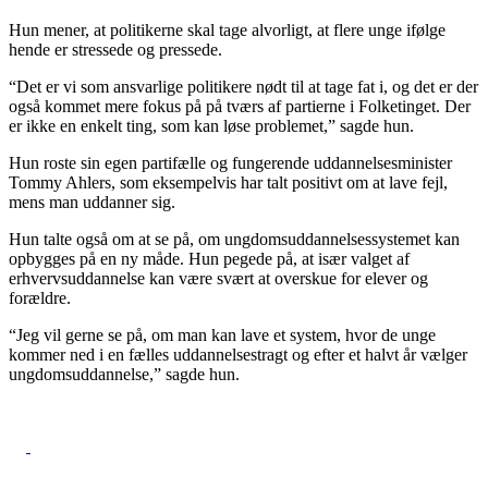
Hun mener, at politikerne skal tage alvorligt, at flere unge ifølge
hende er stressede og pressede.
“Det er vi som ansvarlige politikere nødt til at tage fat i, og det er der
også kommet mere fokus på på tværs af partierne i Folketinget. Der
er ikke en enkelt ting, som kan løse problemet,” sagde hun.
Hun roste sin egen partifælle og fungerende uddannelsesminister
Tommy Ahlers, som eksempelvis har talt positivt om at lave fejl,
mens man uddanner sig.
Hun talte også om at se på, om ungdomsuddannelsessystemet kan
opbygges på en ny måde. Hun pegede på, at især valget af
erhvervsuddannelse kan være svært at overskue for elever og
forældre.
“Jeg vil gerne se på, om man kan lave et system, hvor de unge
kommer ned i en fælles uddannelsestragt og efter et halvt år vælger
ungdomsuddannelse,” sagde hun.