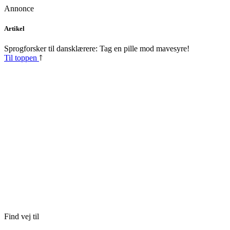
Annonce
Skip
Artikel
to
content
Sprogforsker til dansklærere: Tag en pille mod mavesyre!
Til toppen
Find vej til