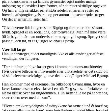
på, at dansklærerne på landets gymnasier også møder mange
ordsprog og talemåder i nye former, når de retter skriftlige opgaver.
Og han er lige så sikker på, at størstedelen af lærerne ryster på
hovedet af sprogfornyelserne og per automatik sætter røde streger.
Og det er ærgerligt, siger han.
”Giv eleverne lidt længere snor. Rigtigt og forkert er ikke så sort-
hvidt. Sproget er en social ting, der fornyer sig. Man må ikke være
50 år bagud, når man underviser børn og unge i sprog. Sproget skal
passe til den tid, vi er i,” siger Michael Ejstrup.
Vær lidt large
Han understreger, at det naturligvis ikke er alle ændringer af faste
vendinger, der fungerer.
”Der kan hurtigt blive kastet grus i kommunikations-maskineriet.
Hvis de nye billeder er misvisende eller uforståelige, er det skidt, og
så skal eleverne selvfølgelig have det at vide,” siger Michael Ejstrup.
Han kommer med et eksempel fra Silkeborg Gymnasium, hvor en
lærer kunne læse en elev skrive i en stil: ”Jeg synes, at forfatteren er
alt for kritisk over for ungdommen. Hun sætter alle ud på et bræt og
skærer dem over med en kam”.
”Eleven trækker tydeligvis på udtrykkene ’at sætte alt på ét bræt’ og
’at skære alle over én kam’, men fortolkningsarbejdet bliver for stort