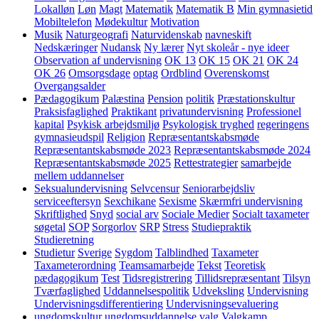
Lokalløn
Løn
Magt
Matematik
Matematik B
Min gymnasietid
Mobiltelefon
Mødekultur
Motivation
Musik
Naturgeografi
Naturvidenskab
navneskift
Nedskæringer
Nudansk
Ny lærer
Nyt skoleår - nye ideer
Observation af undervisning
OK 13
OK 15
OK 21
OK 24
OK 26
Omsorgsdage
optag
Ordblind
Overenskomst
Overgangsalder
Pædagogikum
Palæstina
Pension
politik
Præstationskultur
Praksisfaglighed
Praktikant
privatundervisning
Professionel
kapital
Psykisk arbejdsmiljø
Psykologisk tryghed
regeringens
gymnasieudspil
Religion
Repræsentantskabsmøde
Repræsentantskabsmøde 2023
Repræsentantskabsmøde 2024
Repræsentantskabsmøde 2025
Rettestrategier
samarbejde
mellem uddannelser
Seksualundervisning
Selvcensur
Seniorarbejdsliv
serviceeftersyn
Sexchikane
Sexisme
Skærmfri undervisning
Skriftlighed
Snyd
social arv
Sociale Medier
Socialt taxameter
søgetal
SOP
Sorgorlov
SRP
Stress
Studiepraktik
Studieretning
Studietur
Sverige
Sygdom
Talblindhed
Taxameter
Taxameterordning
Teamsamarbejde
Tekst
Teoretisk
pædagogikum
Test
Tidsregistrering
Tillidsrepræsentant
Tilsyn
Tværfaglighed
Uddannelsespolitik
Udveksling
Undervisning
Undervisningsdifferentiering
Undervisningsevaluering
ungdomskultur
ungdomsuddannelse
valg
Valgkamp