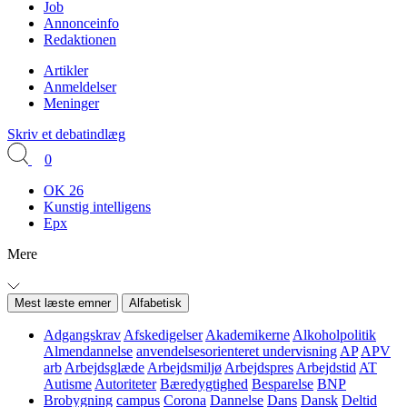
Job
Annonceinfo
Redaktionen
Artikler
Anmeldelser
Meninger
Skriv et debatindlæg
0
OK 26
Kunstig intelligens
Epx
Mere
Mest læste emner
Alfabetisk
Adgangskrav
Afskedigelser
Akademikerne
Alkoholpolitik
Almendannelse
anvendelsesorienteret undervisning
AP
APV
arb
Arbejdsglæde
Arbejdsmiljø
Arbejdspres
Arbejdstid
AT
Autisme
Autoriteter
Bæredygtighed
Besparelse
BNP
Brobygning
campus
Corona
Dannelse
Dans
Dansk
Deltid