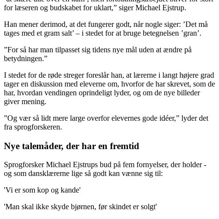
for læseren og budskabet for uklart,” siger Michael Ejstrup.
Han mener derimod, at det fungerer godt, når nogle siger: ’Det må
tages med et gram salt’ – i stedet for at bruge betegnelsen ’gran’.
”For så har man tilpasset sig tidens nye mål uden at ændre på
betydningen.”
I stedet for de røde streger foreslår han, at lærerne i langt højere grad
tager en diskussion med eleverne om, hvorfor de har skrevet, som de
har, hvordan vendingen oprindeligt lyder, og om de nye billeder
giver mening.
”Og vær så lidt mere large overfor elevernes gode idéer,” lyder det
fra sprogforskeren.
Nye talemåder, der har en fremtid
Sprogforsker Michael Ejstrups bud på fem fornyelser, der holder -
og som dansklærerne lige så godt kan vænne sig til:
'Vi er som kop og kande'
'Man skal ikke skyde bjørnen, før skindet er solgt'