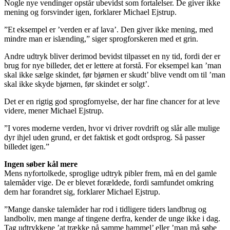
Nogle nye vendinger opstår ubevidst som fortalelser. De giver ikke
mening og forsvinder igen, forklarer Michael Ejstrup.
”Et eksempel er ’verden er af lava’. Den giver ikke mening, med
mindre man er islænding,” siger sprogforskeren med et grin.
Andre udtryk bliver derimod bevidst tilpasset en ny tid, fordi der er
brug for nye billeder, det er lettere at forstå. For eksempel kan ’man
skal ikke sælge skindet, før bjørnen er skudt’ blive vendt om til ’man
skal ikke skyde bjørnen, før skindet er solgt’.
Det er en rigtig god sprogfornyelse, der har fine chancer for at leve
videre, mener Michael Ejstrup.
”I vores moderne verden, hvor vi driver rovdrift og slår alle mulige
dyr ihjel uden grund, er det faktisk et godt ordsprog. Så passer
billedet igen.”
Ingen søber kål mere
Mens nyfortolkede, sproglige udtryk pibler frem, må en del gamle
talemåder vige. De er blevet forældede, fordi samfundet omkring
dem har forandret sig, forklarer Michael Ejstrup.
”Mange danske talemåder har rod i tidligere tiders landbrug og
landboliv, men mange af tingene derfra, kender de unge ikke i dag.
Tag udtrykkene ’at trække på samme hammel’ eller ’man må søbe