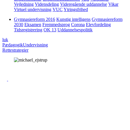
Vejledning
Vidensdeling
Videregående uddannelse
Vikar
Virtuel undervisning
VUC
Ytringsfrihed
Gymnasiereform 2016
Kunstig intelligens
Gymnasiereform
2030
Eksamen
Fremmedsprog
Corona
Elevfordeling
Tidsregistrering
OK 13
Uddannelsespolitik
luk
Pædagogik
Undervisning
Rettestrategier