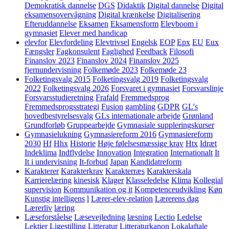
Demokratisk dannelse
DGS
Didaktik
Digital dannelse
Digital
eksamensovervågning
Digital krænkelse
Digitalisering
Efteruddannelse
Eksamen
Eksamensform
Elevboom i
gymnasiet
Elever med handicap
elevfor
Elevfordeling
Elevtrivsel
Engelsk
EOP
Epx
EU
Eux
Fængsler
Fagkonsulent
Faglighed
Feedback
Filosofi
Finanslov 2023
Finanslov 2024
Finanslov 2025
fjernundervisning
Folkemøde 2023
Folkemøde 23
Folketingsvalg 2015
Folketingsvalg 2019
Folketingsvalg
2022
Folketingsvalg 2026
Forsvaret i gymnasiet
Forsvarslinje
Forsvarsstudieretning
Frafald
Fremmedsprog
Fremmedsprogsstrategi
Fusion
gambling
GDPR
GL's
hovedbestyrelsesvalg
GLs internationale arbejde
Grønland
Grundforløb
Gruppearbejde
Gymnasiale suppleringskurser
Gymnasielukning
Gymnasiereform 2016
Gymnasiereform
2030
Hf
Hhx
Historie
Høje følelsesmæssige krav
Htx
Idræt
Indeklima
Indflydelse
Innovation
Integration
Internationalt
It
It i undervisning
It-forbud
Japan
Kandidatreform
Karakterer
Karakterkrav
Karakterræs
Karakterskala
Karrierelæring
kinesisk
Klager
Klasseledelse
Klima
Kollegial
supervision
Kommunikation og it
Kompetenceudvikling
Køn
Kunstig intelligens
l
Lærer-elev-relation
Lærerens dag
Lærerliv
læring
Læseforståelse
Læsevejledning
læsning
Lectio
Ledelse
Lektier
Ligestilling
Litteratur
Litteraturkanon
Lokalaftale