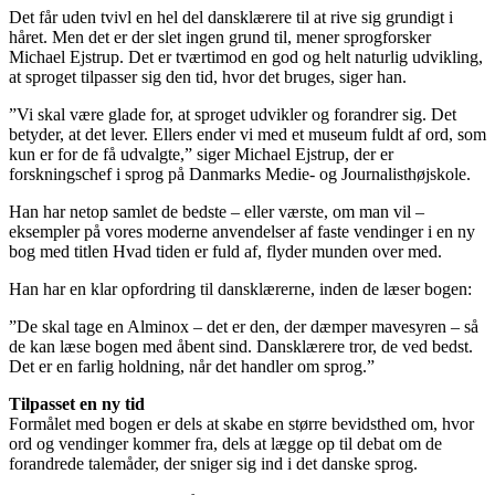
Det får uden tvivl en hel del dansklærere til at rive sig grundigt i
håret. Men det er der slet ingen grund til, mener sprogforsker
Michael Ejstrup. Det er tværtimod en god og helt naturlig udvikling,
at sproget tilpasser sig den tid, hvor det bruges, siger han.
”Vi skal være glade for, at sproget udvikler og forandrer sig. Det
betyder, at det lever. Ellers ender vi med et museum fuldt af ord, som
kun er for de få udvalgte,” siger Michael Ejstrup, der er
forskningschef i sprog på Danmarks Medie- og Journalisthøjskole.
Han har netop samlet de bedste – eller værste, om man vil –
eksempler på vores moderne anvendelser af faste vendinger i en ny
bog med titlen Hvad tiden er fuld af, flyder munden over med.
Han har en klar opfordring til dansklærerne, inden de læser bogen:
”De skal tage en Alminox – det er den, der dæmper mavesyren – så
de kan læse bogen med åbent sind. Dansklærere tror, de ved bedst.
Det er en farlig holdning, når det handler om sprog.”
Tilpasset en ny tid
Formålet med bogen er dels at skabe en større bevidsthed om, hvor
ord og vendinger kommer fra, dels at lægge op til debat om de
forandrede talemåder, der sniger sig ind i det danske sprog.