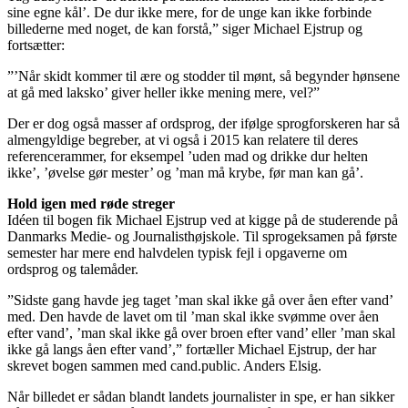
sine egne kål’. De dur ikke mere, for de unge kan ikke forbinde
billederne med noget, de kan forstå,” siger Michael Ejstrup og
fortsætter:
”’Når skidt kommer til ære og stodder til mønt, så begynder hønsene
at gå med laksko’ giver heller ikke mening mere, vel?”
Der er dog også masser af ordsprog, der ifølge sprogforskeren har så
almengyldige begreber, at vi også i 2015 kan relatere til deres
referencerammer, for eksempel ’uden mad og drikke dur helten
ikke’, ’øvelse gør mester’ og ’man må krybe, før man kan gå’.
Hold igen med røde streger
Idéen til bogen fik Michael Ejstrup ved at kigge på de studerende på
Danmarks Medie- og Journalisthøjskole. Til sprogeksamen på første
semester har mere end halvdelen typisk fejl i opgaverne om
ordsprog og talemåder.
”Sidste gang havde jeg taget ’man skal ikke gå over åen efter vand’
med. Den havde de lavet om til ’man skal ikke svømme over åen
efter vand’, ’man skal ikke gå over broen efter vand’ eller ’man skal
ikke gå langs åen efter vand’,” fortæller Michael Ejstrup, der har
skrevet bogen sammen med cand.public. Anders Elsig.
Når billedet er sådan blandt landets journalister in spe, er han sikker