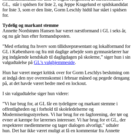
GL, står i spidsen for liste 2, og Jeppe Kragelund er spidskandidat
for liste 3, som er den liste, Gorm Leschly hidtil har stået i spidsen
for.
Tydelig og markant stemme
Annette Nordstrøm Hansen har været næstformand i GL i seks år,
og nu går hun efter formandsposten.
”Med erfaring fra hverv som tillidsrepræsentant og lokalformand for
GL i København og fra mit daglige arbejde som gymnasielærer har
jeg indgående kendskab til dagligdagen på skolerne,” siger hun i sin
valgudtalelse på
GL’s valghjemmeside
.
Hun har været meget kritisk over for Gorm Leschlys beslutning om
at indgå den nye overenskomst i februar måned og pegede dengang
på, at det havde været bedre med en lockout.
I sin valgudtalelse siger hun videre:
”Vi har brug for, at GL får en tydeligere og markant stemme i
offentligheden og i forhold til skoleledelserne og
Moderniseringsstyrelsen. Vi har brug for en fagforening, der tør og
evner at kæmpe for lærernes interesser. Vi har brug for et GL, der
respekterer medlemmerne og tager dialogen alvorligt," udtaler
hun. Det har ikke været muligt at få en kommentar fra Annette