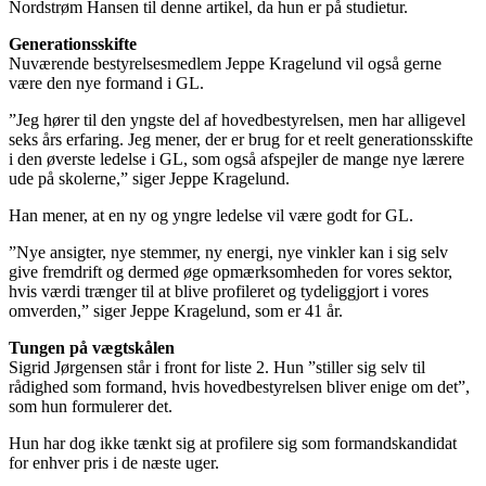
Nordstrøm Hansen til denne artikel, da hun er på studietur.
Generationsskifte
Nuværende bestyrelsesmedlem Jeppe Kragelund vil også gerne
være den nye formand i GL.
”Jeg hører til den yngste del af hovedbestyrelsen, men har alligevel
seks års erfaring. Jeg mener, der er brug for et reelt generationsskifte
i den øverste ledelse i GL, som også afspejler de mange nye lærere
ude på skolerne,” siger Jeppe Kragelund.
Han mener, at en ny og yngre ledelse vil være godt for GL.
”Nye ansigter, nye stemmer, ny energi, nye vinkler kan i sig selv
give fremdrift og dermed øge opmærksomheden for vores sektor,
hvis værdi trænger til at blive profileret og tydeliggjort i vores
omverden,” siger Jeppe Kragelund, som er 41 år.
Tungen på vægtskålen
Sigrid Jørgensen står i front for liste 2. Hun ”stiller sig selv til
rådighed som formand, hvis hovedbestyrelsen bliver enige om det”,
som hun formulerer det.
Hun har dog ikke tænkt sig at profilere sig som formandskandidat
for enhver pris i de næste uger.