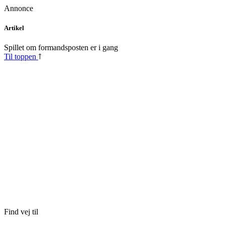
Annonce
Skip
Artikel
to
content
Spillet om formandsposten er i gang
Til toppen
Find vej til