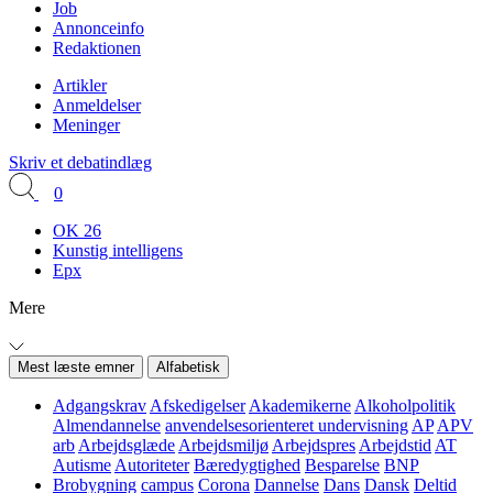
Job
Annonceinfo
Redaktionen
Artikler
Anmeldelser
Meninger
Skriv et debatindlæg
0
OK 26
Kunstig intelligens
Epx
Mere
Mest læste emner
Alfabetisk
Adgangskrav
Afskedigelser
Akademikerne
Alkoholpolitik
Almendannelse
anvendelsesorienteret undervisning
AP
APV
arb
Arbejdsglæde
Arbejdsmiljø
Arbejdspres
Arbejdstid
AT
Autisme
Autoriteter
Bæredygtighed
Besparelse
BNP
Brobygning
campus
Corona
Dannelse
Dans
Dansk
Deltid