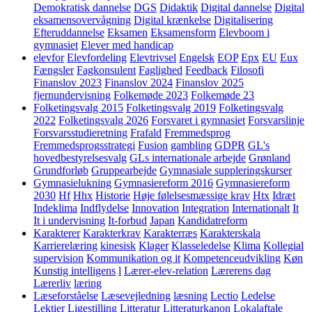
Demokratisk dannelse
DGS
Didaktik
Digital dannelse
Digital
eksamensovervågning
Digital krænkelse
Digitalisering
Efteruddannelse
Eksamen
Eksamensform
Elevboom i
gymnasiet
Elever med handicap
elevfor
Elevfordeling
Elevtrivsel
Engelsk
EOP
Epx
EU
Eux
Fængsler
Fagkonsulent
Faglighed
Feedback
Filosofi
Finanslov 2023
Finanslov 2024
Finanslov 2025
fjernundervisning
Folkemøde 2023
Folkemøde 23
Folketingsvalg 2015
Folketingsvalg 2019
Folketingsvalg
2022
Folketingsvalg 2026
Forsvaret i gymnasiet
Forsvarslinje
Forsvarsstudieretning
Frafald
Fremmedsprog
Fremmedsprogsstrategi
Fusion
gambling
GDPR
GL's
hovedbestyrelsesvalg
GLs internationale arbejde
Grønland
Grundforløb
Gruppearbejde
Gymnasiale suppleringskurser
Gymnasielukning
Gymnasiereform 2016
Gymnasiereform
2030
Hf
Hhx
Historie
Høje følelsesmæssige krav
Htx
Idræt
Indeklima
Indflydelse
Innovation
Integration
Internationalt
It
It i undervisning
It-forbud
Japan
Kandidatreform
Karakterer
Karakterkrav
Karakterræs
Karakterskala
Karrierelæring
kinesisk
Klager
Klasseledelse
Klima
Kollegial
supervision
Kommunikation og it
Kompetenceudvikling
Køn
Kunstig intelligens
l
Lærer-elev-relation
Lærerens dag
Lærerliv
læring
Læseforståelse
Læsevejledning
læsning
Lectio
Ledelse
Lektier
Ligestilling
Litteratur
Litteraturkanon
Lokalaftale