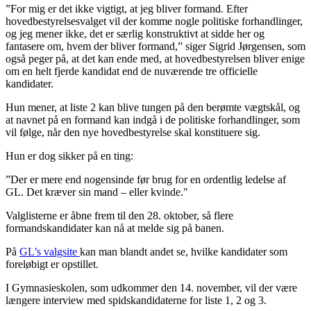
”For mig er det ikke vigtigt, at jeg bliver formand. Efter
hovedbestyrelsesvalget vil der komme nogle politiske forhandlinger,
og jeg mener ikke, det er særlig konstruktivt at sidde her og
fantasere om, hvem der bliver formand,” siger Sigrid Jørgensen, som
også peger på, at det kan ende med, at hovedbestyrelsen bliver enige
om en helt fjerde kandidat end de nuværende tre officielle
kandidater.
Hun mener, at liste 2 kan blive tungen på den berømte vægtskål, og
at navnet på en formand kan indgå i de politiske forhandlinger, som
vil følge, når den nye hovedbestyrelse skal konstituere sig.
Hun er dog sikker på en ting:
”Der er mere end nogensinde før brug for en ordentlig ledelse af
GL. Det kræver sin mand – eller kvinde."
Valglisterne er åbne frem til den 28. oktober, så flere
formandskandidater kan nå at melde sig på banen.
På
GL’s valgsite
kan man blandt andet se, hvilke kandidater som
foreløbigt er opstillet.
I Gymnasieskolen, som udkommer den 14. november, vil der være
længere interview med spidskandidaterne for liste 1, 2 og 3.