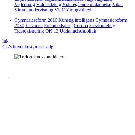
Vejledning
Vidensdeling
Videregående uddannelse
Vikar
Virtuel undervisning
VUC
Ytringsfrihed
Gymnasiereform 2016
Kunstig intelligens
Gymnasiereform
2030
Eksamen
Fremmedsprog
Corona
Elevfordeling
Tidsregistrering
OK 13
Uddannelsespolitik
luk
GL's hovedbestyrelsesvalg