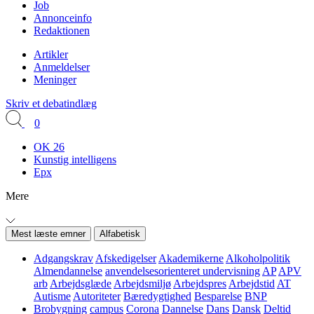
Job
Annonceinfo
Redaktionen
Artikler
Anmeldelser
Meninger
Skriv et debatindlæg
0
OK 26
Kunstig intelligens
Epx
Mere
Mest læste emner
Alfabetisk
Adgangskrav
Afskedigelser
Akademikerne
Alkoholpolitik
Almendannelse
anvendelsesorienteret undervisning
AP
APV
arb
Arbejdsglæde
Arbejdsmiljø
Arbejdspres
Arbejdstid
AT
Autisme
Autoriteter
Bæredygtighed
Besparelse
BNP
Brobygning
campus
Corona
Dannelse
Dans
Dansk
Deltid