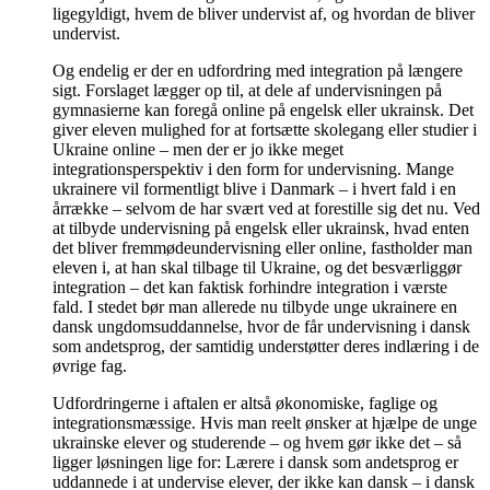
ligegyldigt, hvem de bliver undervist af, og hvordan de bliver
undervist.
Og endelig er der en udfordring med integration på længere
sigt. Forslaget lægger op til, at dele af undervisningen på
gymnasierne kan foregå online på engelsk eller ukrainsk. Det
giver eleven mulighed for at fortsætte skolegang eller studier i
Ukraine online – men der er jo ikke meget
integrationsperspektiv i den form for undervisning. Mange
ukrainere vil formentligt blive i Danmark – i hvert fald i en
årrække – selvom de har svært ved at forestille sig det nu. Ved
at tilbyde undervisning på engelsk eller ukrainsk, hvad enten
det bliver fremmødeundervisning eller online, fastholder man
eleven i, at han skal tilbage til Ukraine, og det besværliggør
integration – det kan faktisk forhindre integration i værste
fald. I stedet bør man allerede nu tilbyde unge ukrainere en
dansk ungdomsuddannelse, hvor de får undervisning i dansk
som andetsprog, der samtidig understøtter deres indlæring i de
øvrige fag.
Udfordringerne i aftalen er altså økonomiske, faglige og
integrationsmæssige. Hvis man reelt ønsker at hjælpe de unge
ukrainske elever og studerende – og hvem gør ikke det – så
ligger løsningen lige for: Lærere i dansk som andetsprog er
uddannede i at undervise elever, der ikke kan dansk – i dansk