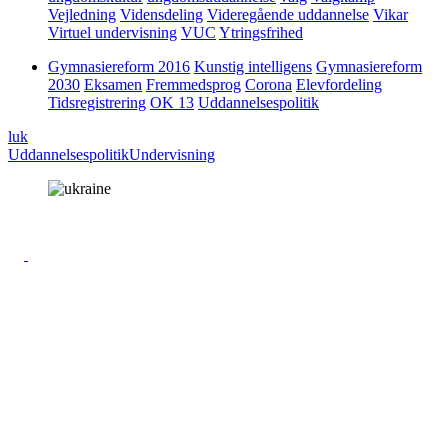
Vejledning
Vidensdeling
Videregående uddannelse
Vikar
Virtuel undervisning
VUC
Ytringsfrihed
Gymnasiereform 2016
Kunstig intelligens
Gymnasiereform
2030
Eksamen
Fremmedsprog
Corona
Elevfordeling
Tidsregistrering
OK 13
Uddannelsespolitik
luk
Uddannelsespolitik
Undervisning