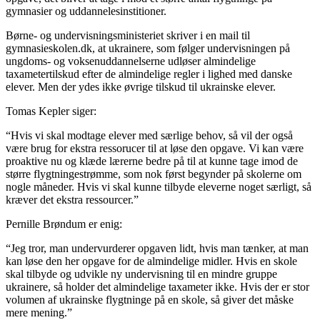
gymnasier og uddannelesinstitioner.
Børne- og undervisningsministeriet skriver i en mail til
gymnasieskolen.dk, at ukrainere, som følger undervisningen på
ungdoms- og voksenuddannelserne udløser almindelige
taxametertilskud efter de almindelige regler i lighed med danske
elever. Men der ydes ikke øvrige tilskud til ukrainske elever.
Tomas Kepler siger:
“Hvis vi skal modtage elever med særlige behov, så vil der også
være brug for ekstra ressorucer til at løse den opgave. Vi kan være
proaktive nu og klæde lærerne bedre på til at kunne tage imod de
større flygtningestrømme, som nok først begynder på skolerne om
nogle måneder. Hvis vi skal kunne tilbyde eleverne noget særligt, så
kræver det ekstra ressourcer.”
Pernille Brøndum er enig:
“Jeg tror, man undervurderer opgaven lidt, hvis man tænker, at man
kan løse den her opgave for de almindelige midler. Hvis en skole
skal tilbyde og udvikle ny undervisning til en mindre gruppe
ukrainere, så holder det almindelige taxameter ikke. Hvis der er stor
volumen af ukrainske flygtninge på en skole, så giver det måske
mere mening.”