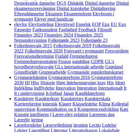
Demokratisk dannelse
DGS
Didaktik
Digital dannelse
Digital
eksamensovervågning
Digital krænkelse
Digitalisering
Efteruddannelse
Eksamen
Eksamensform
Elevboom i
gymnasiet
Elever med handicap
elevfor
Elevfordeling
Elevtrivsel
Engelsk
EOP
Epx
EU
Eux
Fængsler
Fagkonsulent
Faglighed
Feedback
Filosofi
Finanslov 2023
Finanslov 2024
Finanslov 2025
fjernundervisning
Folkemøde 2023
Folkemøde 23
Folketingsvalg 2015
Folketingsvalg 2019
Folketingsvalg
2022
Folketingsvalg 2026
Forsvaret i gymnasiet
Forsvarslinje
Forsvarsstudieretning
Frafald
Fremmedsprog
Fremmedsprogsstrategi
Fusion
gambling
GDPR
GL's
hovedbestyrelsesvalg
GLs internationale arbejde
Grønland
Grundforløb
Gruppearbejde
Gymnasiale suppleringskurser
Gymnasielukning
Gymnasiereform 2016
Gymnasiereform
2030
Hf
Hhx
Historie
Høje følelsesmæssige krav
Htx
Idræt
Indeklima
Indflydelse
Innovation
Integration
Internationalt
It
It i undervisning
It-forbud
Japan
Kandidatreform
Karakterer
Karakterkrav
Karakterræs
Karakterskala
Karrierelæring
kinesisk
Klager
Klasseledelse
Klima
Kollegial
supervision
Kommunikation og it
Kompetenceudvikling
Køn
Kunstig intelligens
l
Lærer-elev-relation
Lærerens dag
Lærerliv
læring
Læseforståelse
Læsevejledning
læsning
Lectio
Ledelse
Lektier
Ligestilling
Litteratur
Litteraturkanon
Lokalaftale