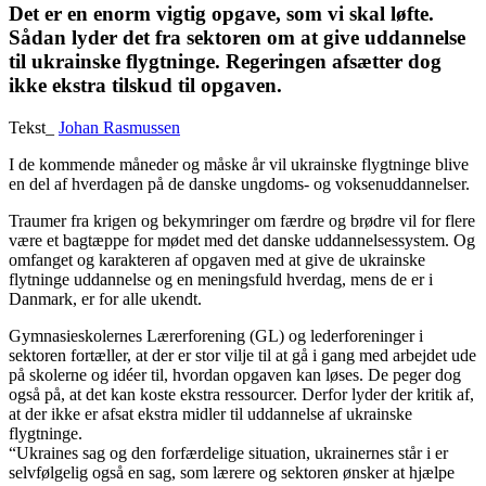
Det er en enorm vigtig opgave, som vi skal løfte.
Sådan lyder det fra sektoren om at give uddannelse
til ukrainske flygtninge. Regeringen afsætter dog
ikke ekstra tilskud til opgaven.
Tekst_
Johan Rasmussen
I de kommende måneder og måske år vil ukrainske flygtninge blive
en del af hverdagen på de danske ungdoms- og voksenuddannelser.
Traumer fra krigen og bekymringer om færdre og brødre vil for flere
være et bagtæppe for mødet med det danske uddannelsessystem. Og
omfanget og karakteren af opgaven med at give de ukrainske
flytninge uddannelse og en meningsfuld hverdag, mens de er i
Danmark, er for alle ukendt.
Gymnasieskolernes Lærerforening (GL) og lederforeninger i
sektoren fortæller, at der er stor vilje til at gå i gang med arbejdet ude
på skolerne og idéer til, hvordan opgaven kan løses. De peger dog
også på, at det kan koste ekstra ressourcer. Derfor lyder der kritik af,
at der ikke er afsat ekstra midler til uddannelse af ukrainske
flygtninge.
“Ukraines sag og den forfærdelige situation, ukrainernes står i er
selvfølgelig også en sag, som lærere og sektoren ønsker at hjælpe