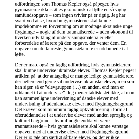
udfordringer, som Thomas Kepler også påpeger, hvis
gymnasierne ikke støttes økonomisk i at løfte en så vigtig
samfundsopgave – som ingen tvivler på er rigtig. Jeg har
svært ved at se, hvordan gymnasierne skal kunne
imødekomme en forventning om at modtage ukrainske unge
flygtninge – nogle af dem traumatiserede – uden økonomi til
hverken udvikling af undervisningsmaterialer eller
forberedelse af lærere på den opgave, der venter dem. En
opgave som de færreste gymnasielærere er uddannede i at
løfte.
Der er mao. også en faglig udfordring, hvis gymnasielærere
skal kunne undervise ukrainske elever. Thomas Kepler peger i
artiklen på, at der antageligt er mange ledige gymnasielærere,
der hellere end gerne vil undervise ukrainske elever, men som
han siger, så er ”elevgruppen (…) en anden, end man er
uddannet til at undervise”. Jeg mener faktisk slet ikke, at man
kan sammenligne undervisning af danske elever med
undervisning af udenlandske elever med flygtningebaggrund.
Det kræver som minimum faglig opkvalificering i form af
efteruddannelse i at undervise elever med anden sproglig og
kulturel baggrund – hvoraf nogle endda vil være
traumatiserede – hvis gymnasielærere skal kunne varetage
opgaven med at undervise elever med flygtningebaggrund.
Der er jo tale om særligt sårbare elever, og det er ikke