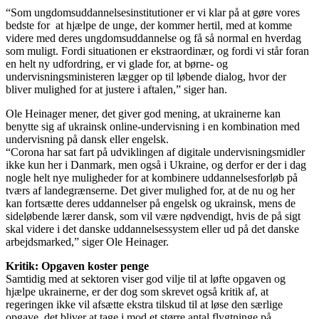
“Som ungdomsuddannelsesinstitutioner er vi klar på at gøre vores
bedste for at hjælpe de unge, der kommer hertil, med at komme
videre med deres ungdomsuddannelse og få så normal en hverdag
som muligt. Fordi situationen er ekstraordinær, og fordi vi står foran
en helt ny udfordring, er vi glade for, at børne- og
undervisningsministeren lægger op til løbende dialog, hvor der
bliver mulighed for at justere i aftalen,” siger han.
Ole Heinager mener, det giver god mening, at ukrainerne kan
benytte sig af ukrainsk online-undervisning i en kombination med
undervisning på dansk eller engelsk.
“Corona har sat fart på udviklingen af digitale undervisningsmidler
ikke kun her i Danmark, men også i Ukraine, og derfor er der i dag
nogle helt nye muligheder for at kombinere uddannelsesforløb på
tværs af landegrænserne. Det giver mulighed for, at de nu og her
kan fortsætte deres uddannelser på engelsk og ukrainsk, mens de
sideløbende lærer dansk, som vil være nødvendigt, hvis de på sigt
skal videre i det danske uddannelsessystem eller ud på det danske
arbejdsmarked,” siger Ole Heinager.
Kritik: Opgaven koster penge
Samtidig med at sektoren viser god vilje til at løfte opgaven og
hjælpe ukrainerne, er der dog som skrevet også kritik af, at
regeringen ikke vil afsætte ekstra tilskud til at løse den særlige
opgave, det bliver at tage i mod et større antal flygtninge på