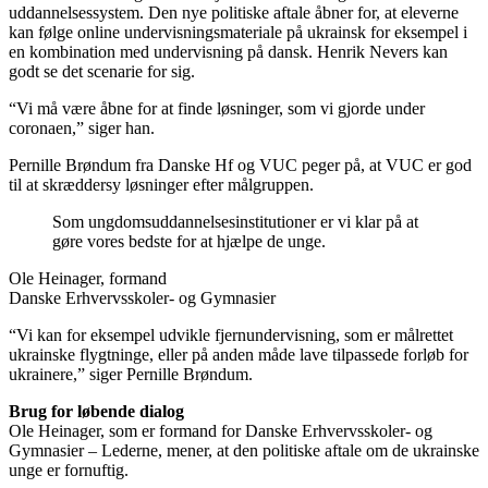
uddannelsessystem. Den nye politiske aftale åbner for, at eleverne
kan følge online undervisningsmateriale på ukrainsk for eksempel i
en kombination med undervisning på dansk. Henrik Nevers kan
godt se det scenarie for sig.
“Vi må være åbne for at finde løsninger, som vi gjorde under
coronaen,” siger han.
Pernille Brøndum fra Danske Hf og VUC peger på, at VUC er god
til at skræddersy løsninger efter målgruppen.
Som ungdomsuddannelsesinstitutioner er vi klar på at
gøre vores bedste for at hjælpe de unge.
Ole Heinager, formand
Danske Erhvervsskoler- og Gymnasier
“Vi kan for eksempel udvikle fjernundervisning, som er målrettet
ukrainske flygtninge, eller på anden måde lave tilpassede forløb for
ukrainere,” siger Pernille Brøndum.
Brug for løbende dialog
Ole Heinager, som er formand for Danske Erhvervsskoler- og
Gymnasier – Lederne, mener, at den politiske aftale om de ukrainske
unge er fornuftig.