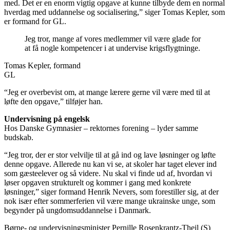
med. Det er en enorm vigtig opgave at kunne tilbyde dem en normal
hverdag med uddannelse og socialisering,” siger Tomas Kepler, som
er formand for GL.
Jeg tror, mange af vores medlemmer vil være glade for
at få nogle kompetencer i at undervise krigsflygtninge.
Tomas Kepler, formand
GL
“Jeg er overbevist om, at mange lærere gerne vil være med til at
løfte den opgave,” tilføjer han.
Undervisning på engelsk
Hos Danske Gymnasier – rektornes forening – lyder samme
budskab.
“Jeg tror, der er stor velvilje til at gå ind og lave løsninger og løfte
denne opgave. Allerede nu kan vi se, at skoler har taget elever ind
som gæsteelever og så videre. Nu skal vi finde ud af, hvordan vi
løser opgaven strukturelt og kommer i gang med konkrete
løsninger,” siger formand Henrik Nevers, som forestiller sig, at der
nok især efter sommerferien vil være mange ukrainske unge, som
begynder på ungdomsuddannelse i Danmark.
Børne- og undervisningsminister Pernille Rosenkrantz-Theil (S)