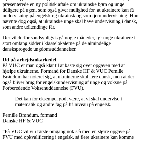
præsenterede en ny politisk aftale om ukrainske børn og unge
tidligere på ugen, som også giver mulighed for, at ukrainere kan få
undervisning på engelsk og ukrainsk og som fjernundervisning. Hun
nævnte dog også, at ukrainske unge skal have undervisning i dansk,
som andre udlændinge får.
Der vil derfor sandsynligvis gå nogle måneder, før unge ukrainere i
stort omfang sidder i klasselokalerne på de almindelige
dansksprogede ungdomsuddannelser.
Ud på arbejdsmkarkedet
På VUC er man også klar til at kaste sig over opgaven med at
hjælpe ukrainerne. Formand for Danske HF & VUC Pernille
Brøndum har noteret sig, at ukrainerne skal lære dansk, men at der
også bliver brug for engelskundervisning af unge og voksne på
Forberedende Voksenuddannelse (FVU).
Det kan for eksempel godt være, at vi skal undervise i
matematik og andre fag på hf-niveau på engelsk.
Pernille Brøndum, formand
Danske HF & VUC
“På VUC vil vi i første omgang nok stå med en større opgave på
FVU med opkvalificering i engelsk, så flere ukrainere kan komme