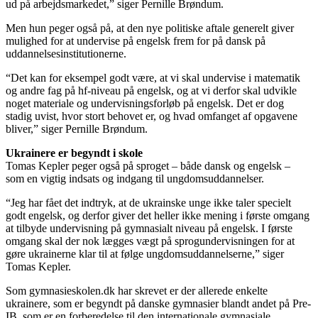
ud på arbejdsmarkedet,” siger Pernille Brøndum.
Men hun peger også på, at den nye politiske aftale generelt giver
mulighed for at undervise på engelsk frem for på dansk på
uddannelsesinstitutionerne.
“Det kan for eksempel godt være, at vi skal undervise i matematik
og andre fag på hf-niveau på engelsk, og at vi derfor skal udvikle
noget materiale og undervisningsforløb på engelsk. Det er dog
stadig uvist, hvor stort behovet er, og hvad omfanget af opgavene
bliver,” siger Pernille Brøndum.
Ukrainere er begyndt i skole
Tomas Kepler peger også på sproget – både dansk og engelsk –
som en vigtig indsats og indgang til ungdomsuddannelser.
“Jeg har fået det indtryk, at de ukrainske unge ikke taler specielt
godt engelsk, og derfor giver det heller ikke mening i første omgang
at tilbyde undervisning på gymnasialt niveau på engelsk. I første
omgang skal der nok lægges vægt på sprogundervisningen for at
gøre ukrainerne klar til at følge ungdomsuddannelserne,” siger
Tomas Kepler.
Som gymnasieskolen.dk har skrevet er der allerede enkelte
ukrainere, som er begyndt på danske gymnasier blandt andet på Pre-
IB, som er en forberedelse til den internationale gymnasiale