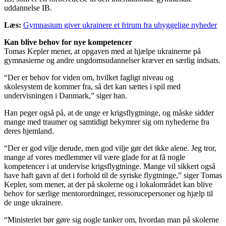
uddannelse IB.
Læs:
Gymnasium giver ukrainere et frirum fra uhyggelige nyheder
Kan blive behov for nye kompetencer
Tomas Kepler mener, at opgaven med at hjælpe ukrainerne på
gymnasierne og andre ungdomsudannelser kræver en særlig indsats.
“Der er behov for viden om, hvilket fagligt niveau og
skolesystem de kommer fra, så det kan sættes i spil med
undervisningen i Danmark,” siger han.
Han peger også på, at de unge er krigsflygtninge, og måske sidder
mange med traumer og samtidigt bekymrer sig om nyhederne fra
deres hjemland.
“Der er god vilje derude, men god vilje gør det ikke alene. Jeg tror,
mange af vores medlemmer vil være glade for at få nogle
kompetencer i at undervise krigsflygtninge. Mange vil sikkert også
have haft gavn af det i forhold til de syriske flygtninge,” siger Tomas
Kepler, som mener, at der på skolerne og i lokalområdet kan blive
behov for særlige mentorordninger, ressorucepersoner og hjælp til
de unge ukrainere.
“Ministeriet bør gøre sig nogle tanker om, hvordan man på skolerne