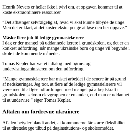
Henrik Nevers er heller ikke i tvivl om, at opgaven kommer til at
koste ekstraordinære ressourcer.
“Det afhænger selvfølgelig af, hvad vi skal kunne tilbyde de unge.
Men det er klart, at det koster ekstra penge at løse den her opgave.”
Måske flere job til ledige gymnasielærere
I dag er der mangel på uddannede lærere i grundskolen, og det er en
konkret udfordring, når mange ukrainske børn og unge vil begynde i
skole i de kommende måneder.
Tomas Kepler har været i dialog med børne- og
undervisningsministeren om den udfordring.
“Mange gymnasielærere har mistet arbejdet i de senere år på grund
af nedskæringer. Jeg tror, at flere af de ledige gymnasielærere vil
være med til at løse udfordringen med mangel på arbejdskraft i
grundskolen, selvom elevgruppen er en anden, end man er uddannet
til at undervise,” siger Tomas Kepler.
Aftalen om fordrevne ukrainere
Aftalen betyder blandt andet, at kommunerne får større fleksibilitet
til at tilrettelægge tilbud på daginstitutions- og skoleområdet.