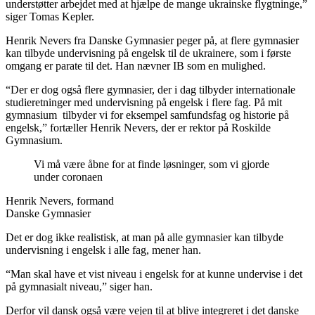
understøtter arbejdet med at hjælpe de mange ukrainske flygtninge,”
siger Tomas Kepler.
Henrik Nevers fra Danske Gymnasier peger på, at flere gymnasier
kan tilbyde undervisning på engelsk til de ukrainere, som i første
omgang er parate til det. Han nævner IB som en mulighed.
“Der er dog også flere gymnasier, der i dag tilbyder internationale
studieretninger med undervisning på engelsk i flere fag. På mit
gymnasium tilbyder vi for eksempel samfundsfag og historie på
engelsk,” fortæller Henrik Nevers, der er rektor på Roskilde
Gymnasium.
Vi må være åbne for at finde løsninger, som vi gjorde
under coronaen
Henrik Nevers, formand
Danske Gymnasier
Det er dog ikke realistisk, at man på alle gymnasier kan tilbyde
undervisning i engelsk i alle fag, mener han.
“Man skal have et vist niveau i engelsk for at kunne undervise i det
på gymnasialt niveau,” siger han.
Derfor vil dansk også være vejen til at blive integreret i det danske