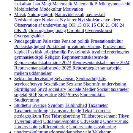
Lokalløn
Løn
Magt
Matematik
Matematik B
Min gymnasietid
Mobiltelefon
Mødekultur
Motivation
Musik
Naturgeografi
Naturvidenskab
navneskift
Nedskæringer
Nudansk
Ny lærer
Nyt skoleår - nye ideer
Observation af undervisning
OK 13
OK 15
OK 21
OK 24
OK 26
Omsorgsdage
optag
Ordblind
Overenskomst
Overgangsalder
Pædagogikum
Palæstina
Pension
politik
Præstationskultur
Praksisfaglighed
Praktikant
privatundervisning
Professionel
kapital
Psykisk arbejdsmiljø
Psykologisk tryghed
regeringens
gymnasieudspil
Religion
Repræsentantskabsmøde
Repræsentantskabsmøde 2023
Repræsentantskabsmøde 2024
Repræsentantskabsmøde 2025
Rettestrategier
samarbejde
mellem uddannelser
Seksualundervisning
Selvcensur
Seniorarbejdsliv
serviceeftersyn
Sexchikane
Sexisme
Skærmfri undervisning
Skriftlighed
Snyd
social arv
Sociale Medier
Socialt taxameter
søgetal
SOP
Sorgorlov
SRP
Stress
Studiepraktik
Studieretning
Studietur
Sverige
Sygdom
Talblindhed
Taxameter
Taxameterordning
Teamsamarbejde
Tekst
Teoretisk
pædagogikum
Test
Tidsregistrering
Tillidsrepræsentant
Tilsyn
Tværfaglighed
Uddannelsespolitik
Udveksling
Undervisning
Undervisningsdifferentiering
Undervisningsevaluering
ungdomskultur
ungdomsuddannelse
valg
Valgkamp