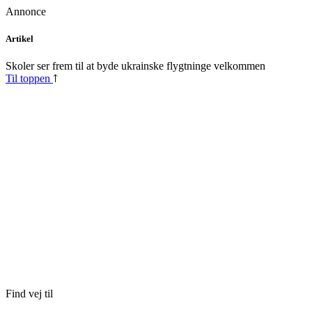
Annonce
Skip
Artikel
to
content
Skoler ser frem til at byde ukrainske flygtninge velkommen
Til toppen
Find vej til