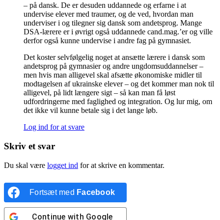
– på dansk. De er desuden uddannede og erfarne i at
undervise elever med traumer, og de ved, hvordan man
underviser i og tilegner sig dansk som andetsprog. Mange
DSA-lærere er i øvrigt også uddannede cand.mag.’er og ville
derfor også kunne undervise i andre fag på gymnasiet.
Det koster selvfølgelig noget at ansætte lærere i dansk som
andetsprog på gymnasier og andre ungdomsuddannelser –
men hvis man alligevel skal afsætte økonomiske midler til
modtagelsen af ukrainske elever – og det kommer man nok til
alligevel, på lidt længere sigt – så kan man få løst
udfordringerne med faglighed og integration. Og lur mig, om
det ikke vil kunne betale sig i det lange løb.
Log ind for at svare
Skriv et svar
Du skal være
logget ind
for at skrive en kommentar.
Fortsæt med
Facebook
Continue with
Google