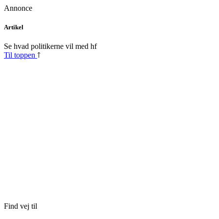
Annonce
Skip
Artikel
to
content
Se hvad politikerne vil med hf
Til toppen
Find vej til