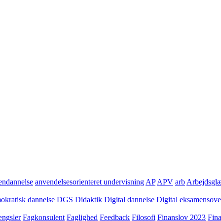
ndannelse
anvendelsesorienteret undervisning
AP
APV
arb
Arbejdsgl
kratisk dannelse
DGS
Didaktik
Digital dannelse
Digital eksamensov
ngsler
Fagkonsulent
Faglighed
Feedback
Filosofi
Finanslov 2023
Fin