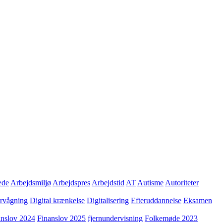
æde
Arbejdsmiljø
Arbejdspres
Arbejdstid
AT
Autisme
Autoriteter
ervågning
Digital krænkelse
Digitalisering
Efteruddannelse
Eksamen
anslov 2024
Finanslov 2025
fjernundervisning
Folkemøde 2023