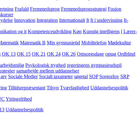
retning
Frafald
Fremmedsprog
Fremmedsprogsstrategi
Fusion
skurser
lydelse
Innovation
Integration
Internationalt
It
It i undervisning
It-
kation og it
Kompetenceudvikling
Køn
Kunstig intelligens
l
Lærer-
Matematik
Matematik B
Min gymnasietid
Mobiltelefon
Mødekultur
g
OK 13
OK 15
OK 21
OK 24
OK 26
Omsorgsdage
optag
Ordblind
arbejdsmiljø
Psykologisk tryghed
regeringens gymnasieudspil
rategier
samarbejde mellem uddannelser
 arv
Sociale Medier
Socialt taxameter
søgetal
SOP
Sorgorlov
SRP
ring
Tillidsrepræsentant
Tilsyn
Tværfaglighed
Uddannelsespolitik
UC
Ytringsfrihed
13
Uddannelsespolitik