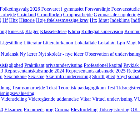
Folketingsvalg 2026
Forsvaret i gymnasiet
Forsvarslinje
Forsvarsstudie
 arbejde
Grønland
Grundforløb
Gruppearbejde
Gymnasiale supplering
0
Hf
Hhx
Historie
Høje følelsesmæssige krav
Htx
Idræt
Indeklima
Indf
ring
kinesisk
Klager
Klasseledelse
Klima
Kollegial supervision
Kommuni
Ligestilling
Litteratur
Litteraturkanon
Lokalaftale
Lokalløn
Løn
Magt
Nudansk
Ny lærer
Nyt skoleår - nye ideer
Observation af undervisnin
sisfaglighed
Praktikant
privatundervisning
Professionel kapital
Psykisk 
23
Repræsentantskabsmøde 2024
Repræsentantskabsmøde 2025
Rettest
yn
Sexchikane
Sexisme
Skærmfri undervisning
Skriftlighed
Snyd
social
dning
Teamsamarbejde
Tekst
Teoretisk pædagogikum
Test
Tidsregistre
isningsevaluering
Vidensdeling
Videregående uddannelse
Vikar
Virtuel undervisning
V
30
Eksamen
Fremmedsprog
Corona
Elevfordeling
Tidsregistrering
OK 