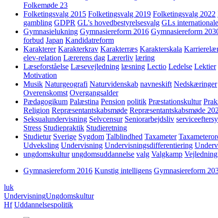
Folkemøde 23
Folketingsvalg 2015
Folketingsvalg 2019
Folketingsvalg 2022
gambling
GDPR
GL's hovedbestyrelsesvalg
GLs internationale
Gymnasielukning
Gymnasiereform 2016
Gymnasiereform 203
forbud
Japan
Kandidatreform
Karakterer
Karakterkrav
Karakterræs
Karakterskala
Karrierelæ
elev-relation
Lærerens dag
Lærerliv
læring
Læseforståelse
Læsevejledning
læsning
Lectio
Ledelse
Lektier
Motivation
Musik
Naturgeografi
Naturvidenskab
navneskift
Nedskæringer
Overenskomst
Overgangsalder
Pædagogikum
Palæstina
Pension
politik
Præstationskultur
Prak
Religion
Repræsentantskabsmøde
Repræsentantskabsmøde 20
Seksualundervisning
Selvcensur
Seniorarbejdsliv
serviceefters
Stress
Studiepraktik
Studieretning
Studietur
Sverige
Sygdom
Talblindhed
Taxameter
Taxameteror
Udveksling
Undervisning
Undervisningsdifferentiering
Underv
ungdomskultur
ungdomsuddannelse
valg
Valgkamp
Vejledning
Gymnasiereform 2016
Kunstig intelligens
Gymnasiereform 20
luk
Undervisning
Ungdomskultur
Hf
Uddannelsespolitik