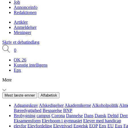
Job
Annonceinfo
Redaktionen
Artikler
Anmeldelser
Meninger
Skriv et debatindlæg
0
OK 26
Kunstig intelligens
Epx
Mere
Mest læste emner
Alfabetisk
Adgangskrav
Afskedigelser
Akademikerne
Alkoholpolitik
Alme
Bæredygtighed
Besparelse
BNP
Brobygning
campus
Corona
Dannelse
Dans
Dansk
Deltid
Demo
Eksamensform
Elevboom i gymnasiet
Elever med handicap
elevfor
Elevfordeling
Elevtrivsel
Engelsk
EOP
Epx
EU
Eux
Fæ