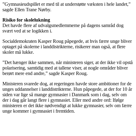
”Gymnasieudspillet er med til at understøtte væksten i hele landet,”
sagde Ellen Trane Nørby.
Risiko for skolelukning
Det havde flere af udvalgsmedlemmerne på dagens samråd dog
svært ved at se logikken i.
Socialdemokraten Kasper Roug påpegede, at hvis færre unge bliver
optaget på skolerne i landdistrikterne, risikerer man også, at flere
skoler må lukke.
”Det hænger ikke sammen, når ministeren siger, at der ikke vil opstå
polarisering, samtidig med at tallene viser, at nogle områder bliver
berørt mere end andre,” sagde Kasper Roug.
Ministeren svarede dog, at regeringen havde store ambitioner for de
unges uddannelser i landdistrikterne. Hun påpegede, at der for 10 år
siden var lige så mange gymnasier i Danmark som i dag, selv om
der i dag går langt flere i gymnasiet. Eller med andre ord: Ifølge
ministeren er det ikke nødvendigt at lukke gymnasier, selv om færre
unge kommer i gymnasiet i fremtiden.