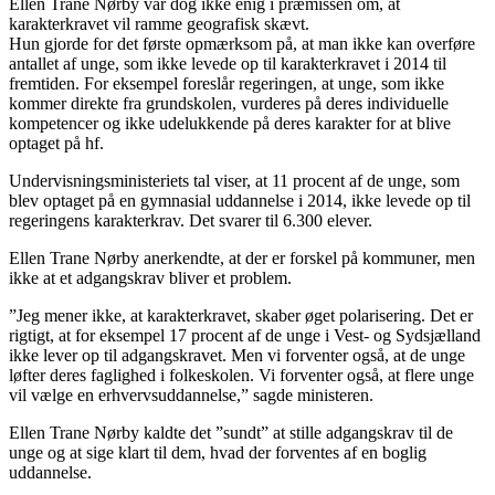
Ellen Trane Nørby var dog ikke enig i præmissen om, at
karakterkravet vil ramme geografisk skævt.
Hun gjorde for det første opmærksom på, at man ikke kan overføre
antallet af unge, som ikke levede op til karakterkravet i 2014 til
fremtiden. For eksempel foreslår regeringen, at unge, som ikke
kommer direkte fra grundskolen, vurderes på deres individuelle
kompetencer og ikke udelukkende på deres karakter for at blive
optaget på hf.
Undervisningsministeriets tal viser, at 11 procent af de unge, som
blev optaget på en gymnasial uddannelse i 2014, ikke levede op til
regeringens karakterkrav. Det svarer til 6.300 elever.
Ellen Trane Nørby anerkendte, at der er forskel på kommuner, men
ikke at et adgangskrav bliver et problem.
”Jeg mener ikke, at karakterkravet, skaber øget polarisering. Det er
rigtigt, at for eksempel 17 procent af de unge i Vest- og Sydsjælland
ikke lever op til adgangskravet. Men vi forventer også, at de unge
løfter deres faglighed i folkeskolen. Vi forventer også, at flere unge
vil vælge en erhvervsuddannelse,” sagde ministeren.
Ellen Trane Nørby kaldte det ”sundt” at stille adgangskrav til de
unge og at sige klart til dem, hvad der forventes af en boglig
uddannelse.