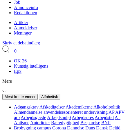
Job
Annonceinfo
Redaktionen
Artikler
Anmeldelser
Meninger
Skriv et debatindlæg
0
OK 26
Kunstig intelligens
Epx
Mere
Mest læste emner
Alfabetisk
Adgangskrav
Afskedigelser
Akademikerne
Alkoholpolitik
Almendannelse
anvendelsesorienteret undervisning
AP
APV
arb
Arbejdsglæde
Arbejdsmiljø
Arbejdspres
Arbejdstid
AT
Autisme
Autoriteter
Bæredygtighed
Besparelse
BNP
Brobygning
campus
Corona
Dannelse
Dans
Dansk
Deltid