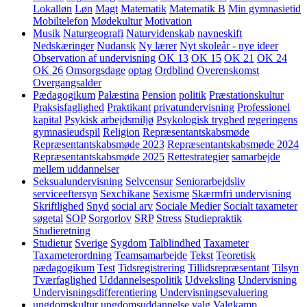
Lokalløn
Løn
Magt
Matematik
Matematik B
Min gymnasietid
Mobiltelefon
Mødekultur
Motivation
Musik
Naturgeografi
Naturvidenskab
navneskift
Nedskæringer
Nudansk
Ny lærer
Nyt skoleår - nye ideer
Observation af undervisning
OK 13
OK 15
OK 21
OK 24
OK 26
Omsorgsdage
optag
Ordblind
Overenskomst
Overgangsalder
Pædagogikum
Palæstina
Pension
politik
Præstationskultur
Praksisfaglighed
Praktikant
privatundervisning
Professionel
kapital
Psykisk arbejdsmiljø
Psykologisk tryghed
regeringens
gymnasieudspil
Religion
Repræsentantskabsmøde
Repræsentantskabsmøde 2023
Repræsentantskabsmøde 2024
Repræsentantskabsmøde 2025
Rettestrategier
samarbejde
mellem uddannelser
Seksualundervisning
Selvcensur
Seniorarbejdsliv
serviceeftersyn
Sexchikane
Sexisme
Skærmfri undervisning
Skriftlighed
Snyd
social arv
Sociale Medier
Socialt taxameter
søgetal
SOP
Sorgorlov
SRP
Stress
Studiepraktik
Studieretning
Studietur
Sverige
Sygdom
Talblindhed
Taxameter
Taxameterordning
Teamsamarbejde
Tekst
Teoretisk
pædagogikum
Test
Tidsregistrering
Tillidsrepræsentant
Tilsyn
Tværfaglighed
Uddannelsespolitik
Udveksling
Undervisning
Undervisningsdifferentiering
Undervisningsevaluering
ungdomskultur
ungdomsuddannelse
valg
Valgkamp