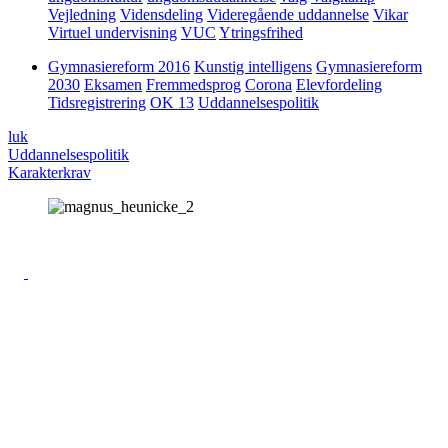
Vejledning
Vidensdeling
Videregående uddannelse
Vikar
Virtuel undervisning
VUC
Ytringsfrihed
Gymnasiereform 2016
Kunstig intelligens
Gymnasiereform
2030
Eksamen
Fremmedsprog
Corona
Elevfordeling
Tidsregistrering
OK 13
Uddannelsespolitik
luk
Uddannelsespolitik
Karakterkrav