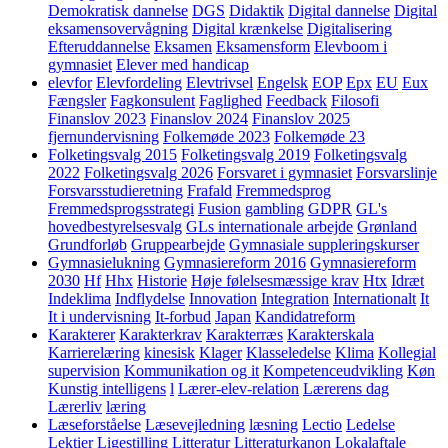
Demokratisk dannelse
DGS
Didaktik
Digital dannelse
Digital
eksamensovervågning
Digital krænkelse
Digitalisering
Efteruddannelse
Eksamen
Eksamensform
Elevboom i
gymnasiet
Elever med handicap
elevfor
Elevfordeling
Elevtrivsel
Engelsk
EOP
Epx
EU
Eux
Fængsler
Fagkonsulent
Faglighed
Feedback
Filosofi
Finanslov 2023
Finanslov 2024
Finanslov 2025
fjernundervisning
Folkemøde 2023
Folkemøde 23
Folketingsvalg 2015
Folketingsvalg 2019
Folketingsvalg
2022
Folketingsvalg 2026
Forsvaret i gymnasiet
Forsvarslinje
Forsvarsstudieretning
Frafald
Fremmedsprog
Fremmedsprogsstrategi
Fusion
gambling
GDPR
GL's
hovedbestyrelsesvalg
GLs internationale arbejde
Grønland
Grundforløb
Gruppearbejde
Gymnasiale suppleringskurser
Gymnasielukning
Gymnasiereform 2016
Gymnasiereform
2030
Hf
Hhx
Historie
Høje følelsesmæssige krav
Htx
Idræt
Indeklima
Indflydelse
Innovation
Integration
Internationalt
It
It i undervisning
It-forbud
Japan
Kandidatreform
Karakterer
Karakterkrav
Karakterræs
Karakterskala
Karrierelæring
kinesisk
Klager
Klasseledelse
Klima
Kollegial
supervision
Kommunikation og it
Kompetenceudvikling
Køn
Kunstig intelligens
l
Lærer-elev-relation
Lærerens dag
Lærerliv
læring
Læseforståelse
Læsevejledning
læsning
Lectio
Ledelse
Lektier
Ligestilling
Litteratur
Litteraturkanon
Lokalaftale