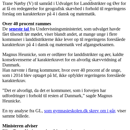
Trane Nørby (V) til samråd i Udvalget for Landdistrikter og Øer for
at få en redegørelse for geografisk skævhed i forhold til regeringens
forslag om karakterkrav på 4 i dansk og matematik.
Over 40 procent rammes
De
seneste tal
fra Undervisningsministeriet, som udvalget havde
fået tilsendt før mødet, viser blandt andet, at mange unge i flere
kommuner i landdistrikterne ikke lever op til regeringens foreslåede
karakterkrav på 4 i dansk og matematik ved afgangseksamen.
Magnus Heunicke, som er ordfører for landdistrikter og øer, kaldte
konsekvenserne af karakterkravet for en alvorlig skævvridning af
Danmark.
Han nævnte i flæng kommuner, hvor over 40 procent af de unge,
som i 2014 blev optaget på hf, ikke opfylder regeringens foreslåede
karakterkrav.
”Det er alvorligt, da det er kommuner, som i forvejen har
udfordringer i forhold til resten af Danmark,” sagde Magnus
Heunicke.
En ny analyse fra GL,
som gymnasieskolen.dk skrev om i går,
viser
samme billede.
Ministeren afviser