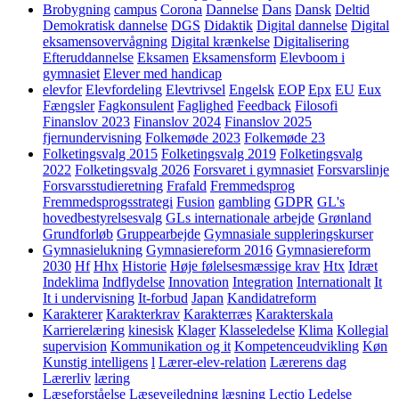
Brobygning
campus
Corona
Dannelse
Dans
Dansk
Deltid
Demokratisk dannelse
DGS
Didaktik
Digital dannelse
Digital
eksamensovervågning
Digital krænkelse
Digitalisering
Efteruddannelse
Eksamen
Eksamensform
Elevboom i
gymnasiet
Elever med handicap
elevfor
Elevfordeling
Elevtrivsel
Engelsk
EOP
Epx
EU
Eux
Fængsler
Fagkonsulent
Faglighed
Feedback
Filosofi
Finanslov 2023
Finanslov 2024
Finanslov 2025
fjernundervisning
Folkemøde 2023
Folkemøde 23
Folketingsvalg 2015
Folketingsvalg 2019
Folketingsvalg
2022
Folketingsvalg 2026
Forsvaret i gymnasiet
Forsvarslinje
Forsvarsstudieretning
Frafald
Fremmedsprog
Fremmedsprogsstrategi
Fusion
gambling
GDPR
GL's
hovedbestyrelsesvalg
GLs internationale arbejde
Grønland
Grundforløb
Gruppearbejde
Gymnasiale suppleringskurser
Gymnasielukning
Gymnasiereform 2016
Gymnasiereform
2030
Hf
Hhx
Historie
Høje følelsesmæssige krav
Htx
Idræt
Indeklima
Indflydelse
Innovation
Integration
Internationalt
It
It i undervisning
It-forbud
Japan
Kandidatreform
Karakterer
Karakterkrav
Karakterræs
Karakterskala
Karrierelæring
kinesisk
Klager
Klasseledelse
Klima
Kollegial
supervision
Kommunikation og it
Kompetenceudvikling
Køn
Kunstig intelligens
l
Lærer-elev-relation
Lærerens dag
Lærerliv
læring
Læseforståelse
Læsevejledning
læsning
Lectio
Ledelse