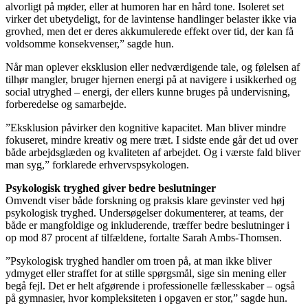
alvorligt på møder, eller at humoren har en hård tone. Isoleret set
virker det ubetydeligt, for de lavintense handlinger belaster ikke via
grovhed, men det er deres akkumulerede effekt over tid, der kan få
voldsomme konsekvenser,” sagde hun.
Når man oplever eksklusion eller nedværdigende tale, og følelsen af
tilhør mangler, bruger hjernen energi på at navigere i usikkerhed og
social utryghed – energi, der ellers kunne bruges på undervisning,
forberedelse og samarbejde.
”Eksklusion påvirker den kognitive kapacitet. Man bliver mindre
fokuseret, mindre kreativ og mere træt. I sidste ende går det ud over
både arbejdsglæden og kvaliteten af arbejdet. Og i værste fald bliver
man syg,” forklarede erhvervspsykologen.
Psykologisk tryghed giver bedre beslutninger
Omvendt viser både forskning og praksis klare gevinster ved høj
psykologisk tryghed. Undersøgelser dokumenterer, at teams, der
både er mangfoldige og inkluderende, træffer bedre beslutninger i
op mod 87 procent af tilfældene, fortalte Sarah Ambs-Thomsen.
”Psykologisk tryghed handler om troen på, at man ikke bliver
ydmyget eller straffet for at stille spørgsmål, sige sin mening eller
begå fejl. Det er helt afgørende i professionelle fællesskaber – også
på gymnasier, hvor kompleksiteten i opgaven er stor,” sagde hun.