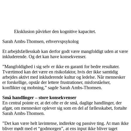
Eksklusion påvirker den kognitive kapacitet.
Sarah Ambs-Thomsen, erhvervspsykolog
Et arbejdsfællesskab kan derfor godt være mangfoldigt uden at være
inkluderende. Og det kan have konsekvenser.
”Mangfoldighed i sig selv er ikke en garanti for bedre resultater.
Tværtimod kan det være en risikofaktor, hvis der ikke samtidig
arbejdes aktivt med inkluderende kultur og ledelse. Når mennesker
er forskellige, opstår der lettere frustrationer, misforståelser,
konflikter og mobning,” sagde Sarah Ambs-Thomsen.
Små handlinger – store konsekvenser
En central pointe er, at det ofte er de små, daglige handlinger, der
afgør, om mennesker oplever sig som en del af fællesskabet, fortalte
Sarah Ambs-Thomsen.
”Det kan være helt lavintense, indirekte og passive ting. At man ikke
bliver mødt med et “godmorgen”, at ens input ikke bliver taget