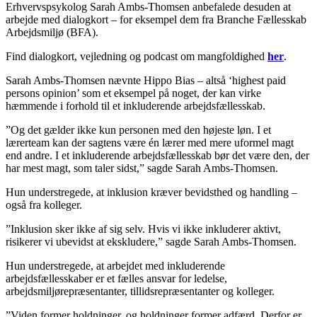
Erhvervspsykolog Sarah Ambs-Thomsen anbefalede desuden at
arbejde med dialogkort – for eksempel dem fra Branche Fællesskab
Arbejdsmiljø (BFA).
Find dialogkort, vejledning og podcast om mangfoldighed
her
.
Sarah Ambs-Thomsen nævnte Hippo Bias – altså ‘highest paid
persons opinion’ som et eksempel på noget, der kan virke
hæmmende i forhold til et inkluderende arbejdsfællesskab.
”Og det gælder ikke kun personen med den højeste løn. I et
lærerteam kan der sagtens være én lærer med mere uformel magt
end andre. I et inkluderende arbejdsfællesskab bør det være den, der
har mest magt, som taler sidst,” sagde Sarah Ambs-Thomsen.
Hun understregede, at inklusion kræver bevidsthed og handling –
også fra kolleger.
”Inklusion sker ikke af sig selv. Hvis vi ikke inkluderer aktivt,
risikerer vi ubevidst at ekskludere,” sagde Sarah Ambs-Thomsen.
Hun understregede, at arbejdet med inkluderende
arbejdsfællesskaber er et fælles ansvar for ledelse,
arbejdsmiljørepræsentanter, tillidsrepræsentanter og kolleger.
”Viden former holdninger, og holdninger former adfærd. Derfor er