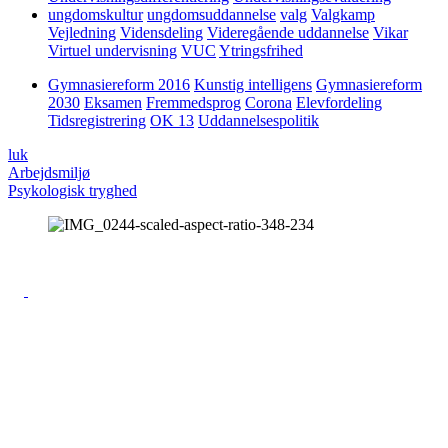
ungdomskultur
ungdomsuddannelse
valg
Valgkamp
Vejledning
Vidensdeling
Videregående uddannelse
Vikar
Virtuel undervisning
VUC
Ytringsfrihed
Gymnasiereform 2016
Kunstig intelligens
Gymnasiereform
2030
Eksamen
Fremmedsprog
Corona
Elevfordeling
Tidsregistrering
OK 13
Uddannelsespolitik
luk
Arbejdsmiljø
Psykologisk tryghed