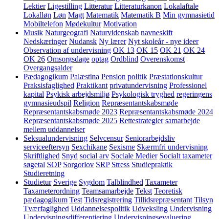
Lektier
Ligestilling
Litteratur
Litteraturkanon
Lokalaftale
Lokalløn
Løn
Magt
Matematik
Matematik B
Min gymnasietid
Mobiltelefon
Mødekultur
Motivation
Musik
Naturgeografi
Naturvidenskab
navneskift
Nedskæringer
Nudansk
Ny lærer
Nyt skoleår - nye ideer
Observation af undervisning
OK 13
OK 15
OK 21
OK 24
OK 26
Omsorgsdage
optag
Ordblind
Overenskomst
Overgangsalder
Pædagogikum
Palæstina
Pension
politik
Præstationskultur
Praksisfaglighed
Praktikant
privatundervisning
Professionel
kapital
Psykisk arbejdsmiljø
Psykologisk tryghed
regeringens
gymnasieudspil
Religion
Repræsentantskabsmøde
Repræsentantskabsmøde 2023
Repræsentantskabsmøde 2024
Repræsentantskabsmøde 2025
Rettestrategier
samarbejde
mellem uddannelser
Seksualundervisning
Selvcensur
Seniorarbejdsliv
serviceeftersyn
Sexchikane
Sexisme
Skærmfri undervisning
Skriftlighed
Snyd
social arv
Sociale Medier
Socialt taxameter
søgetal
SOP
Sorgorlov
SRP
Stress
Studiepraktik
Studieretning
Studietur
Sverige
Sygdom
Talblindhed
Taxameter
Taxameterordning
Teamsamarbejde
Tekst
Teoretisk
pædagogikum
Test
Tidsregistrering
Tillidsrepræsentant
Tilsyn
Tværfaglighed
Uddannelsespolitik
Udveksling
Undervisning
Undervisningsdifferentiering
Undervisningsevaluering