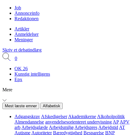
Job
Annonceinfo
Redaktionen
Artikler
Anmeldelser
Meninger
Skriv et debatindlæg
0
OK 26
Kunstig intelligens
Epx
Mere
Mest læste emner
Alfabetisk
Adgangskrav
Afskedigelser
Akademikerne
Alkoholpolitik
Almendannelse
anvendelsesorienteret undervisning
AP
APV
arb
Arbejdsglæde
Arbejdsmiljø
Arbejdspres
Arbejdstid
AT
Autisme
Autoriteter
Bæredygtighed
Besparelse
BNP