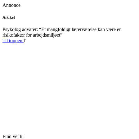
Annonce
Skip
Artikel
to
content
Psykolog advarer: “Et mangfoldigt lærerværelse kan være en
risikofaktor for arbejdsmiljøet”
Til toppen
Find vej til