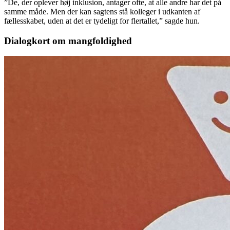
”De, der oplever høj inklusion, antager ofte, at alle andre har det på
samme måde. Men der kan sagtens stå kolleger i udkanten af
fællesskabet, uden at det er tydeligt for flertallet,” sagde hun.
Dialogkort om mangfoldighed