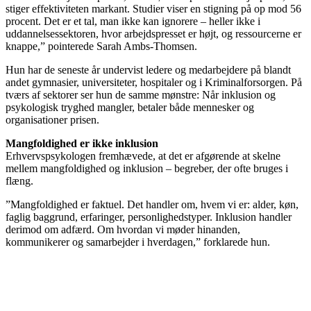
stiger effektiviteten markant. Studier viser en stigning på op mod 56
procent. Det er et tal, man ikke kan ignorere – heller ikke i
uddannelsessektoren, hvor arbejdspresset er højt, og ressourcerne er
knappe,” pointerede Sarah Ambs-Thomsen.
Hun har de seneste år undervist ledere og medarbejdere på blandt
andet gymnasier, universiteter, hospitaler og i Kriminalforsorgen. På
tværs af sektorer ser hun de samme mønstre: Når inklusion og
psykologisk tryghed mangler, betaler både mennesker og
organisationer prisen.
Mangfoldighed er ikke inklusion
Erhvervspsykologen fremhævede, at det er afgørende at skelne
mellem mangfoldighed og inklusion – begreber, der ofte bruges i
flæng.
”Mangfoldighed er faktuel. Det handler om, hvem vi er: alder, køn,
faglig baggrund, erfaringer, personlighedstyper. Inklusion handler
derimod om adfærd. Om hvordan vi møder hinanden,
kommunikerer og samarbejder i hverdagen,” forklarede hun.