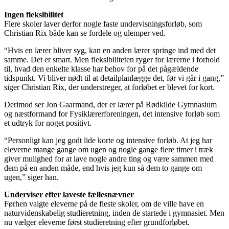
Ingen fleksibilitet
Flere skoler laver derfor nogle faste undervisningsforløb, som
Christian Rix både kan se fordele og ulemper ved.
“Hvis en lærer bliver syg, kan en anden lærer springe ind med det
samme. Det er smart. Men fleksibiliteten ryger for lærerne i forhold
til, hvad den enkelte klasse har behov for på det pågældende
tidspunkt. Vi bliver nødt til at detailplanlægge det, før vi går i gang,”
siger Christian Rix, der understreger, at forløbet er blevet for kort.
Derimod ser Jon Gaarmand, der er lærer på Rødkilde Gymnasium
og næstformand for Fysiklærerforeningen, det intensive forløb som
et udtryk for noget positivt.
“Personligt kan jeg godt lide korte og intensive forløb. At jeg har
eleverne mange gange om ugen og nogle gange flere timer i træk
giver mulighed for at lave nogle andre ting og være sammen med
dem på en anden måde, end hvis jeg kun så dem to gange om
ugen,” siger han.
Underviser efter laveste fællesnævner
Førhen valgte eleverne på de fleste skoler, om de ville have en
naturvidenskabelig studieretning, inden de startede i gymnasiet. Men
nu vælger eleverne først studieretning efter grundforløbet.