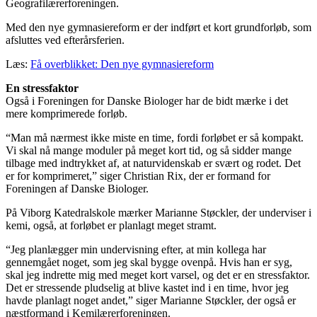
Geografilærerforeningen.
Med den nye gymnasiereform er der indført et kort grundforløb, som
afsluttes ved efterårsferien.
Læs:
Få overblikket: Den nye gymnasiereform
En stressfaktor
Også i Foreningen for Danske Biologer har de bidt mærke i det
mere komprimerede forløb.
“Man må nærmest ikke miste en time, fordi forløbet er så kompakt.
Vi skal nå mange moduler på meget kort tid, og så sidder mange
tilbage med indtrykket af, at naturvidenskab er svært og rodet. Det
er for komprimeret,” siger Christian Rix, der er formand for
Foreningen af Danske Biologer.
På Viborg Katedralskole mærker Marianne Støckler, der underviser i
kemi, også, at forløbet er planlagt meget stramt.
“Jeg planlægger min undervisning efter, at min kollega har
gennemgået noget, som jeg skal bygge ovenpå. Hvis han er syg,
skal jeg indrette mig med meget kort varsel, og det er en stressfaktor.
Det er stressende pludselig at blive kastet ind i en time, hvor jeg
havde planlagt noget andet,” siger Marianne Støckler, der også er
næstformand i Kemilærerforeningen.