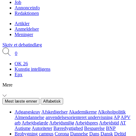
Job
Annonceinfo
Redaktionen
Artikler
Anmeldelser
Meninger
Skriv et debatindlæg
0
OK 26
Kunstig intelligens
Epx
Mere
Mest læste emner
Alfabetisk
Adgangskrav
Afskedigelser
Akademikerne
Alkoholpolitik
Almendannelse
anvendelsesorienteret undervisning
AP
APV
arb
Arbejdsglæde
Arbejdsmiljø
Arbejdspres
Arbejdstid
AT
Autisme
Autoriteter
Bæredygtighed
Besparelse
BNP
Brobygning
campus
Corona
Dannelse
Dans
Dansk
Deltid