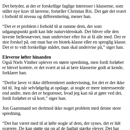
Det betyder, at der er forskellige faglige interesser i klasserne, som
stiller nye krav til lærerne, fortæller Christian Rix. Det gør det svært
i forhold til niveau og differentiering, mener han.
“Det er et problem i forhold til at ramme dem, der som
udgangspunkt godt kan lide naturvidenskab. Det bliver ofte den
laveste fællesnævner, man underviser efter for at få alle med. Der er
stor forskel på, om man har en biotek-klasse eller en sproglig klasse.
Det er to vidt forskellige måder, man skal undervise på,” siger han.
Eleverne løfter hinanden
Også Niels Vinther oplever en større spredning, men fordi forløbet
er blevet kortere, er det svært at nå at lære klasserne godt at kende,
forklarer han.
“Derfor laver vi ikke differentieret undervisning, for det er der ikke
tid til. Jeg når selvfølgelig at opdage, at nogle er mere interesserede
end andre, men det er begrænset, hvad jeg kan nå at gøre ved det,
fordi forløbet er så kort,” siger han.
Jon Gaarsmand ser derimod ikke noget problem med denne store
spredning.
“Det har været med til at løfte nogle af dem, der synes, det er lidt
sværere. De kan støtte sig op af de fagligt stærke elever. Det har