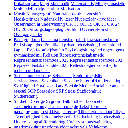
Lokalløn
Løn
Magt
Matematik
Matematik B
Min gymnasietid
Mobiltelefon
Mødekultur
Motivation
Musik
Naturgeografi
Naturvidenskab
navneskift
Nedskæringer
Nudansk
Ny lærer
Nyt skoleår - nye ideer
Observation af undervisning
OK 13
OK 15
OK 21
OK 24
OK 26
Omsorgsdage
optag
Ordblind
Overenskomst
Overgangsalder
Pædagogikum
Palæstina
Pension
politik
Præstationskultur
Praksisfaglighed
Praktikant
privatundervisning
Professionel
kapital
Psykisk arbejdsmiljø
Psykologisk tryghed
regeringens
gymnasieudspil
Religion
Repræsentantskabsmøde
Repræsentantskabsmøde 2023
Repræsentantskabsmøde 2024
Repræsentantskabsmøde 2025
Rettestrategier
samarbejde
mellem uddannelser
Seksualundervisning
Selvcensur
Seniorarbejdsliv
serviceeftersyn
Sexchikane
Sexisme
Skærmfri undervisning
Skriftlighed
Snyd
social arv
Sociale Medier
Socialt taxameter
søgetal
SOP
Sorgorlov
SRP
Stress
Studiepraktik
Studieretning
Studietur
Sverige
Sygdom
Talblindhed
Taxameter
Taxameterordning
Teamsamarbejde
Tekst
Teoretisk
pædagogikum
Test
Tidsregistrering
Tillidsrepræsentant
Tilsyn
Tværfaglighed
Uddannelsespolitik
Udveksling
Undervisning
Undervisningsdifferentiering
Undervisningsevaluering
ungdomskultur
ungdomsuddannelse
valg
Valgkamp