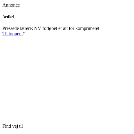
Annonce
Skip
Artikel
to
content
Pressede lærere: NV-forløbet er alt for komprimeret
Til toppen
Find vej til