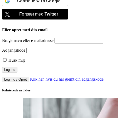
Continue with
Google
Fortsæt med
Twitter
Eller opret med din email
Brugernavn eller e-mailadresse
Adgangskode
Husk mig
Klik her, hvis du har glemt din adgangskode
Log ind / Opret
Relaterede artikler