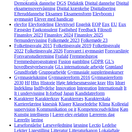
Demokratisk dannelse
DGS
Didaktik
Digital dannelse
Digital
eksamensovervågning
Digital krænkelse
Digitalisering
Efteruddannelse
Eksamen
Eksamensform
Elevboom i
gymnasiet
Elever med handicap
elevfor
Elevfordeling
Elevtrivsel
Engelsk
EOP
Epx
EU
Eux
Fængsler
Fagkonsulent
Faglighed
Feedback
Filosofi
Finanslov 2023
Finanslov 2024
Finanslov 2025
fjernundervisning
Folkemøde 2023
Folkemøde 23
Folketingsvalg 2015
Folketingsvalg 2019
Folketingsvalg
2022
Folketingsvalg 2026
Forsvaret i gymnasiet
Forsvarslinje
Forsvarsstudieretning
Frafald
Fremmedsprog
Fremmedsprogsstrategi
Fusion
gambling
GDPR
GL's
hovedbestyrelsesvalg
GLs internationale arbejde
Grønland
Grundforløb
Gruppearbejde
Gymnasiale suppleringskurser
Gymnasielukning
Gymnasiereform 2016
Gymnasiereform
2030
Hf
Hhx
Historie
Høje følelsesmæssige krav
Htx
Idræt
Indeklima
Indflydelse
Innovation
Integration
Internationalt
It
It i undervisning
It-forbud
Japan
Kandidatreform
Karakterer
Karakterkrav
Karakterræs
Karakterskala
Karrierelæring
kinesisk
Klager
Klasseledelse
Klima
Kollegial
supervision
Kommunikation og it
Kompetenceudvikling
Køn
Kunstig intelligens
l
Lærer-elev-relation
Lærerens dag
Lærerliv
læring
Læseforståelse
Læsevejledning
læsning
Lectio
Ledelse
Lektier
Ligestilling
Litteratur
Litteraturkanon
Lokalaftale