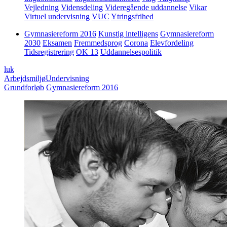
Vejledning
Vidensdeling
Videregående uddannelse
Vikar
Virtuel undervisning
VUC
Ytringsfrihed
Gymnasiereform 2016
Kunstig intelligens
Gymnasiereform
2030
Eksamen
Fremmedsprog
Corona
Elevfordeling
Tidsregistrering
OK 13
Uddannelsespolitik
luk
Arbejdsmiljø
Undervisning
Grundforløb
Gymnasiereform 2016