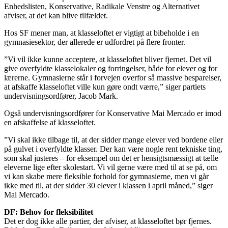
Enhedslisten, Konservative, Radikale Venstre og Alternativet
afviser, at det kan blive tilfældet.
Hos SF mener man, at klasseloftet er vigtigt at bibeholde i en
gymnasiesektor, der allerede er udfordret på flere fronter.
”Vi vil ikke kunne acceptere, at klasseloftet bliver fjernet. Det vil
give overfyldte klasselokaler og forringelser, både for elever og for
lærerne. Gymnasierne står i forvejen overfor så massive besparelser,
at afskaffe klasseloftet ville kun gøre ondt værre,” siger partiets
undervisningsordfører, Jacob Mark.
Også undervisningsordfører for Konservative Mai Mercado er imod
en afskaffelse af klasseloftet.
”Vi skal ikke tilbage til, at der sidder mange elever ved bordene eller
på gulvet i overfyldte klasser. Der kan være nogle rent tekniske ting,
som skal justeres – for eksempel om det er hensigtsmæssigt at tælle
eleverne lige efter skolestart. Vi vil gerne være med til at se på, om
vi kan skabe mere fleksible forhold for gymnasierne, men vi går
ikke med til, at der sidder 30 elever i klassen i april måned,” siger
Mai Mercado.
DF: Behov for fleksibilitet
Det er dog ikke alle partier, der afviser, at klasseloftet bør fjernes.