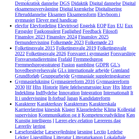
Demokratisk dannelse
DGS
Didaktik
Digital dannelse
Digital
eksamensovervågning
Digital krænkelse
Digitalisering
Efteruddannelse
Eksamen
Eksamensform
Elevboom i
gymnasiet
Elever med handicap
elevfor
Elevfordeling
Elevtrivsel
Engelsk
EOP
Epx
EU
Eux
Fængsler
Fagkonsulent
Faglighed
Feedback
Filosofi
Finanslov 2023
Finanslov 2024
Finanslov 2025
fjernundervisning
Folkemøde 2023
Folkemøde 23
Folketingsvalg 2015
Folketingsvalg 2019
Folketingsvalg
2022
Folketingsvalg 2026
Forsvaret i gymnasiet
Forsvarslinje
Forsvarsstudieretning
Frafald
Fremmedsprog
Fremmedsprogsstrategi
Fusion
gambling
GDPR
GL's
hovedbestyrelsesvalg
GLs internationale arbejde
Grønland
Grundforløb
Gruppearbejde
Gymnasiale suppleringskurser
Gymnasielukning
Gymnasiereform 2016
Gymnasiereform
2030
Hf
Hhx
Historie
Høje følelsesmæssige krav
Htx
Idræt
Indeklima
Indflydelse
Innovation
Integration
Internationalt
It
It i undervisning
It-forbud
Japan
Kandidatreform
Karakterer
Karakterkrav
Karakterræs
Karakterskala
Karrierelæring
kinesisk
Klager
Klasseledelse
Klima
Kollegial
supervision
Kommunikation og it
Kompetenceudvikling
Køn
Kunstig intelligens
l
Lærer-elev-relation
Lærerens dag
Lærerliv
læring
Læseforståelse
Læsevejledning
læsning
Lectio
Ledelse
Lektier
Ligestilling
Litteratur
Litteraturkanon
Lokalaftale