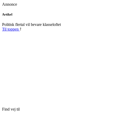
Annonce
Skip
Artikel
to
content
Politisk flertal vil bevare klasseloftet
Til toppen
Find vej til