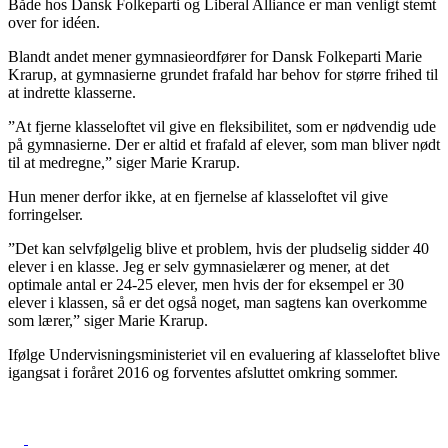
Både hos Dansk Folkeparti og Liberal Alliance er man venligt stemt
over for idéen.
Blandt andet mener gymnasieordfører for Dansk Folkeparti Marie
Krarup, at gymnasierne grundet frafald har behov for større frihed til
at indrette klasserne.
”At fjerne klasseloftet vil give en fleksibilitet, som er nødvendig ude
på gymnasierne. Der er altid et frafald af elever, som man bliver nødt
til at medregne,” siger Marie Krarup.
Hun mener derfor ikke, at en fjernelse af klasseloftet vil give
forringelser.
”Det kan selvfølgelig blive et problem, hvis der pludselig sidder 40
elever i en klasse. Jeg er selv gymnasielærer og mener, at det
optimale antal er 24-25 elever, men hvis der for eksempel er 30
elever i klassen, så er det også noget, man sagtens kan overkomme
som lærer,” siger Marie Krarup.
Ifølge Undervisningsministeriet vil en evaluering af klasseloftet blive
igangsat i foråret 2016 og forventes afsluttet omkring sommer.