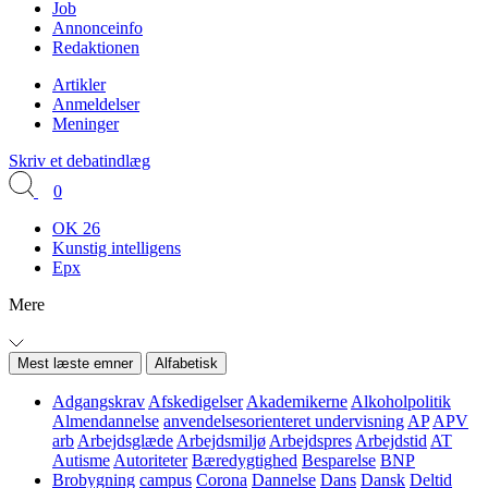
Job
Annonceinfo
Redaktionen
Artikler
Anmeldelser
Meninger
Skriv et debatindlæg
0
OK 26
Kunstig intelligens
Epx
Mere
Mest læste emner
Alfabetisk
Adgangskrav
Afskedigelser
Akademikerne
Alkoholpolitik
Almendannelse
anvendelsesorienteret undervisning
AP
APV
arb
Arbejdsglæde
Arbejdsmiljø
Arbejdspres
Arbejdstid
AT
Autisme
Autoriteter
Bæredygtighed
Besparelse
BNP
Brobygning
campus
Corona
Dannelse
Dans
Dansk
Deltid