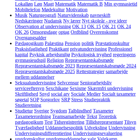
Lokalløn
Løn
Magt
Matematik
Matematik B
Min gymnasietid
Mobiltelefon
Mødekultur
Motivation
Musik
Naturgeografi
Naturvidenskab
navneskift
Nedskæringer
Nudansk
Ny lærer
Nyt skoleår - nye ideer
Observation af undervisning
OK 13
OK 15
OK 21
OK 24
OK 26
Omsorgsdage
optag
Ordblind
Overenskomst
Overgangsalder
Pædagogikum
Palæstina
Pension
politik
Præstationskultur
Praksisfaglighed
Praktikant
privatundervisning
Professionel
kapital
Psykisk arbejdsmiljø
Psykologisk tryghed
regeringens
gymnasieudspil
Religion
Repræsentantskabsmøde
Repræsentantskabsmøde 2023
Repræsentantskabsmøde 2024
Repræsentantskabsmøde 2025
Rettestrategier
samarbejde
mellem uddannelser
Seksualundervisning
Selvcensur
Seniorarbejdsliv
serviceeftersyn
Sexchikane
Sexisme
Skærmfri undervisning
Skriftlighed
Snyd
social arv
Sociale Medier
Socialt taxameter
søgetal
SOP
Sorgorlov
SRP
Stress
Studiepraktik
Studieretning
Studietur
Sverige
Sygdom
Talblindhed
Taxameter
Taxameterordning
Teamsamarbejde
Tekst
Teoretisk
pædagogikum
Test
Tidsregistrering
Tillidsrepræsentant
Tilsyn
Tværfaglighed
Uddannelsespolitik
Udveksling
Undervisning
Undervisningsdifferentiering
Undervisningsevaluering
ungdomskultur
ungdomsuddannelse
valg
Valgkamp