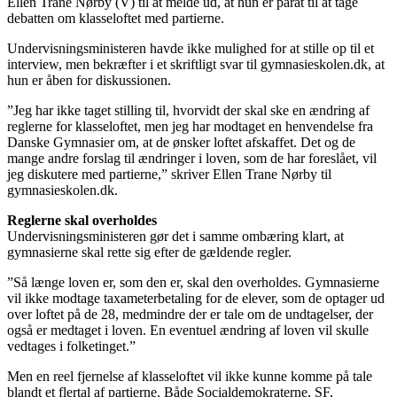
Ellen Trane Nørby (V) til at melde ud, at hun er parat til at tage
debatten om klasseloftet med partierne.
Undervisningsministeren havde ikke mulighed for at stille op til et
interview, men bekræfter i et skriftligt svar til gymnasieskolen.dk, at
hun er åben for diskussionen.
”Jeg har ikke taget stilling til, hvorvidt der skal ske en ændring af
reglerne for klasseloftet, men jeg har modtaget en henvendelse fra
Danske Gymnasier om, at de ønsker loftet afskaffet. Det og de
mange andre forslag til ændringer i loven, som de har foreslået, vil
jeg diskutere med partierne,” skriver Ellen Trane Nørby til
gymnasieskolen.dk.
Reglerne skal overholdes
Undervisningsministeren gør det i samme ombæring klart, at
gymnasierne skal rette sig efter de gældende regler.
”Så længe loven er, som den er, skal den overholdes. Gymnasierne
vil ikke modtage taxameterbetaling for de elever, som de optager ud
over loftet på de 28, medmindre der er tale om de undtagelser, der
også er medtaget i loven. En eventuel ændring af loven vil skulle
vedtages i folketinget.”
Men en reel fjernelse af klasseloftet vil ikke kunne komme på tale
blandt et flertal af partierne. Både Socialdemokraterne, SF,