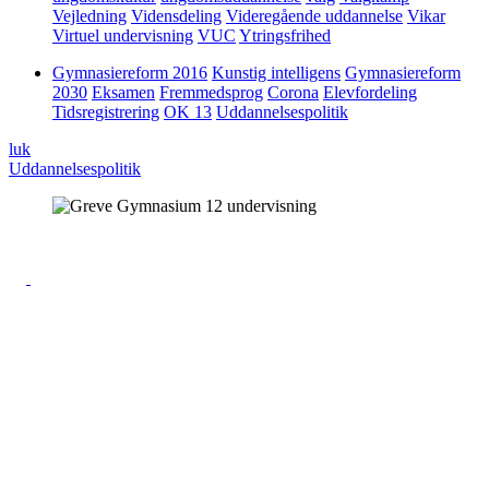
Vejledning
Vidensdeling
Videregående uddannelse
Vikar
Virtuel undervisning
VUC
Ytringsfrihed
Gymnasiereform 2016
Kunstig intelligens
Gymnasiereform
2030
Eksamen
Fremmedsprog
Corona
Elevfordeling
Tidsregistrering
OK 13
Uddannelsespolitik
luk
Uddannelsespolitik