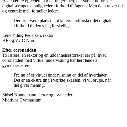
Både lærere og ledere har en finger med, når skoler udforsker
digitaliseringens muligheder i forhold til fagene. Men det kræver tid
og centrale mål, fortæller ledere.
Der skal være plads til, at lærerne udforsker det digitale
i forhold til deres fag forskelligt.
Lene Yding Pedersen, rektor
HF og VUC Nord
Efter coronatiden
To lærere, en rektor og en uddannelsesforsker ser på, hvad
coronatiden med virtuel undervisning har lært landets
gymnasielærere.
Fra nu af er virtuel undervisning en del af hverdagen.
Det er en ekstra ting i værktøjskassen, vi vil bruge, når
det giver mening.
Sidsel Nonnemann, lærer og it-vejleder
Midtfyns Gymnasium