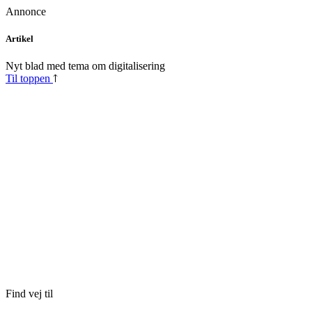
Annonce
Skip
Artikel
to
content
Nyt blad med tema om digitalisering
Til toppen
Find vej til