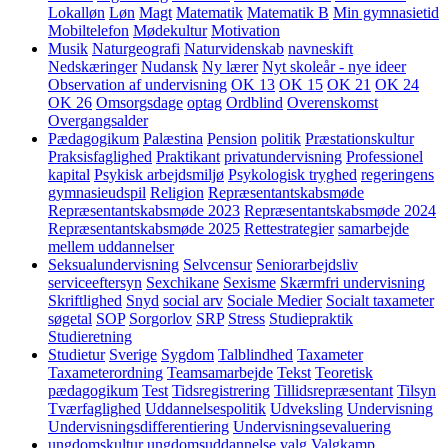
Lokalløn
Løn
Magt
Matematik
Matematik B
Min gymnasietid
Mobiltelefon
Mødekultur
Motivation
Musik
Naturgeografi
Naturvidenskab
navneskift
Nedskæringer
Nudansk
Ny lærer
Nyt skoleår - nye ideer
Observation af undervisning
OK 13
OK 15
OK 21
OK 24
OK 26
Omsorgsdage
optag
Ordblind
Overenskomst
Overgangsalder
Pædagogikum
Palæstina
Pension
politik
Præstationskultur
Praksisfaglighed
Praktikant
privatundervisning
Professionel
kapital
Psykisk arbejdsmiljø
Psykologisk tryghed
regeringens
gymnasieudspil
Religion
Repræsentantskabsmøde
Repræsentantskabsmøde 2023
Repræsentantskabsmøde 2024
Repræsentantskabsmøde 2025
Rettestrategier
samarbejde
mellem uddannelser
Seksualundervisning
Selvcensur
Seniorarbejdsliv
serviceeftersyn
Sexchikane
Sexisme
Skærmfri undervisning
Skriftlighed
Snyd
social arv
Sociale Medier
Socialt taxameter
søgetal
SOP
Sorgorlov
SRP
Stress
Studiepraktik
Studieretning
Studietur
Sverige
Sygdom
Talblindhed
Taxameter
Taxameterordning
Teamsamarbejde
Tekst
Teoretisk
pædagogikum
Test
Tidsregistrering
Tillidsrepræsentant
Tilsyn
Tværfaglighed
Uddannelsespolitik
Udveksling
Undervisning
Undervisningsdifferentiering
Undervisningsevaluering
ungdomskultur
ungdomsuddannelse
valg
Valgkamp