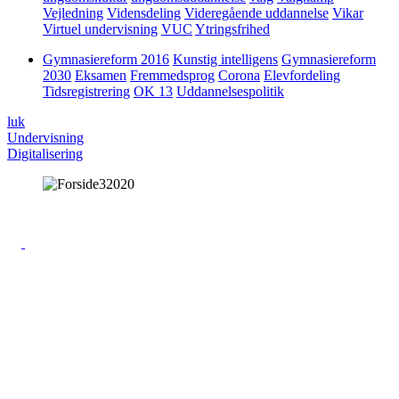
Vejledning
Vidensdeling
Videregående uddannelse
Vikar
Virtuel undervisning
VUC
Ytringsfrihed
Gymnasiereform 2016
Kunstig intelligens
Gymnasiereform
2030
Eksamen
Fremmedsprog
Corona
Elevfordeling
Tidsregistrering
OK 13
Uddannelsespolitik
luk
Undervisning
Digitalisering