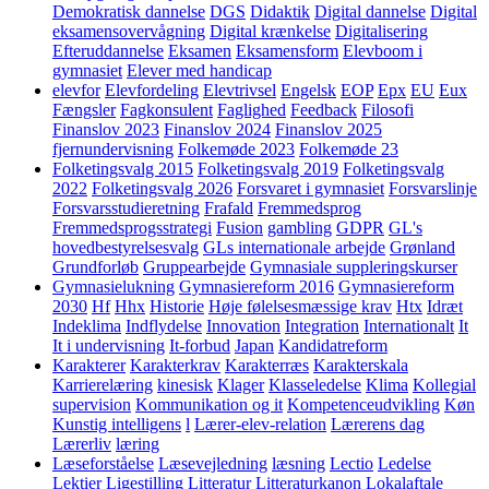
Demokratisk dannelse
DGS
Didaktik
Digital dannelse
Digital
eksamensovervågning
Digital krænkelse
Digitalisering
Efteruddannelse
Eksamen
Eksamensform
Elevboom i
gymnasiet
Elever med handicap
elevfor
Elevfordeling
Elevtrivsel
Engelsk
EOP
Epx
EU
Eux
Fængsler
Fagkonsulent
Faglighed
Feedback
Filosofi
Finanslov 2023
Finanslov 2024
Finanslov 2025
fjernundervisning
Folkemøde 2023
Folkemøde 23
Folketingsvalg 2015
Folketingsvalg 2019
Folketingsvalg
2022
Folketingsvalg 2026
Forsvaret i gymnasiet
Forsvarslinje
Forsvarsstudieretning
Frafald
Fremmedsprog
Fremmedsprogsstrategi
Fusion
gambling
GDPR
GL's
hovedbestyrelsesvalg
GLs internationale arbejde
Grønland
Grundforløb
Gruppearbejde
Gymnasiale suppleringskurser
Gymnasielukning
Gymnasiereform 2016
Gymnasiereform
2030
Hf
Hhx
Historie
Høje følelsesmæssige krav
Htx
Idræt
Indeklima
Indflydelse
Innovation
Integration
Internationalt
It
It i undervisning
It-forbud
Japan
Kandidatreform
Karakterer
Karakterkrav
Karakterræs
Karakterskala
Karrierelæring
kinesisk
Klager
Klasseledelse
Klima
Kollegial
supervision
Kommunikation og it
Kompetenceudvikling
Køn
Kunstig intelligens
l
Lærer-elev-relation
Lærerens dag
Lærerliv
læring
Læseforståelse
Læsevejledning
læsning
Lectio
Ledelse
Lektier
Ligestilling
Litteratur
Litteraturkanon
Lokalaftale