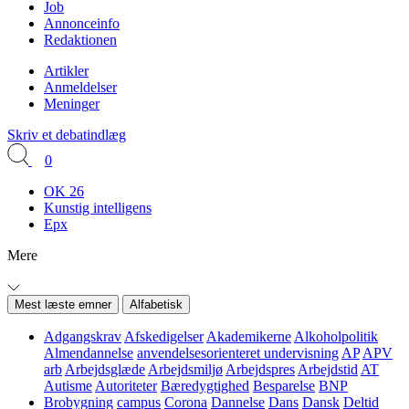
Job
Annonceinfo
Redaktionen
Artikler
Anmeldelser
Meninger
Skriv et debatindlæg
0
OK 26
Kunstig intelligens
Epx
Mere
Mest læste emner
Alfabetisk
Adgangskrav
Afskedigelser
Akademikerne
Alkoholpolitik
Almendannelse
anvendelsesorienteret undervisning
AP
APV
arb
Arbejdsglæde
Arbejdsmiljø
Arbejdspres
Arbejdstid
AT
Autisme
Autoriteter
Bæredygtighed
Besparelse
BNP
Brobygning
campus
Corona
Dannelse
Dans
Dansk
Deltid