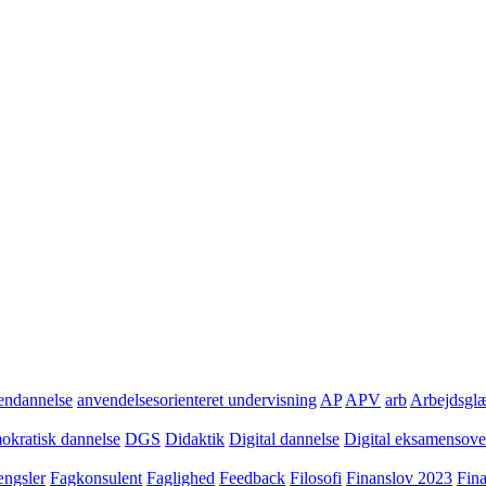
ndannelse
anvendelsesorienteret undervisning
AP
APV
arb
Arbejdsgl
kratisk dannelse
DGS
Didaktik
Digital dannelse
Digital eksamensov
ngsler
Fagkonsulent
Faglighed
Feedback
Filosofi
Finanslov 2023
Fin