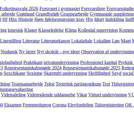
Folketingsvalg 2026
Forsvaret i gymnasiet
Forsvarslinje
Forsvarsstudie
 arbejde
Grønland
Grundforløb
Gruppearbejde
Gymnasiale supplering
0
Hf
Hhx
Historie
Høje følelsesmæssige krav
Htx
Idræt
Indeklima
Indf
ring
kinesisk
Klager
Klasseledelse
Klima
Kollegial supervision
Kommuni
Ligestilling
Litteratur
Litteraturkanon
Lokalaftale
Lokalløn
Løn
Magt
Nudansk
Ny lærer
Nyt skoleår - nye ideer
Observation af undervisnin
sisfaglighed
Praktikant
privatundervisning
Professionel kapital
Psykisk 
23
Repræsentantskabsmøde 2024
Repræsentantskabsmøde 2025
Rettest
yn
Sexchikane
Sexisme
Skærmfri undervisning
Skriftlighed
Snyd
social
dning
Teamsamarbejde
Tekst
Teoretisk pædagogikum
Test
Tidsregistre
isningsevaluering
Vidensdeling
Videregående uddannelse
Vikar
Virtuel undervisning
V
30
Eksamen
Fremmedsprog
Corona
Elevfordeling
Tidsregistrering
OK 