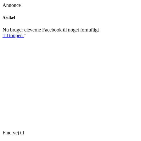
Annonce
Skip
Artikel
to
content
Nu bruger eleverne Facebook til noget fornuftigt
Til toppen
Find vej til