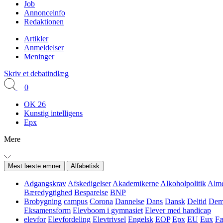
Job
Annonceinfo
Redaktionen
Artikler
Anmeldelser
Meninger
Skriv et debatindlæg
0
OK 26
Kunstig intelligens
Epx
Mere
Mest læste emner
Alfabetisk
Adgangskrav
Afskedigelser
Akademikerne
Alkoholpolitik
Alme
Bæredygtighed
Besparelse
BNP
Brobygning
campus
Corona
Dannelse
Dans
Dansk
Deltid
Demo
Eksamensform
Elevboom i gymnasiet
Elever med handicap
elevfor
Elevfordeling
Elevtrivsel
Engelsk
EOP
Epx
EU
Eux
Fæ