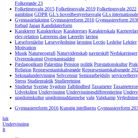
Folkemøde 23
Folketingsvalg 2015
Folketingsvalg 2019
Folketingsvalg 2022
gambling
GDPR
GL's hovedbestyrelsesvalg
GLs internationale
Gymnasielukning
Gymnasiereform 2016
Gymnasiereform 203
forbud
Japan
Kandidatreform
Karakterer
Karakterkrav
Karakterræs
Karakterskala
Karrierelæ
elev-relation
Lærerens dag
Lærerliv
læring
Læseforståelse
Læsevejledning
læsning
Lectio
Ledelse
Lektier
Motivation
Musik
Naturgeografi
Naturvidenskab
navneskift
Nedskæringer
Overenskomst
Overgangsalder
Pædagogikum
Palæstina
Pension
politik
Præstationskultur
Prak
Religion
Repræsentantskabsmøde
Repræsentantskabsmøde 20
Seksualundervisning
Selvcensur
Seniorarbejdsliv
serviceefters
Stress
Studiepraktik
Studieretning
Studietur
Sverige
Sygdom
Talblindhed
Taxameter
Taxameteror
Udveksling
Undervisning
Undervisningsdifferentiering
Underv
ungdomskultur
ungdomsuddannelse
valg
Valgkamp
Vejledning
Gymnasiereform 2016
Kunstig intelligens
Gymnasiereform 20
luk
Undervisning
It