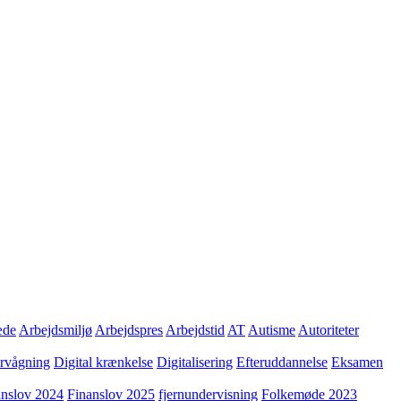
æde
Arbejdsmiljø
Arbejdspres
Arbejdstid
AT
Autisme
Autoriteter
ervågning
Digital krænkelse
Digitalisering
Efteruddannelse
Eksamen
anslov 2024
Finanslov 2025
fjernundervisning
Folkemøde 2023