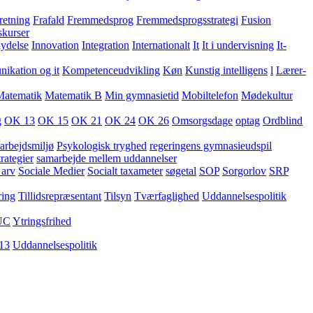
retning
Frafald
Fremmedsprog
Fremmedsprogsstrategi
Fusion
skurser
lydelse
Innovation
Integration
Internationalt
It
It i undervisning
It-
kation og it
Kompetenceudvikling
Køn
Kunstig intelligens
l
Lærer-
Matematik
Matematik B
Min gymnasietid
Mobiltelefon
Mødekultur
g
OK 13
OK 15
OK 21
OK 24
OK 26
Omsorgsdage
optag
Ordblind
arbejdsmiljø
Psykologisk tryghed
regeringens gymnasieudspil
rategier
samarbejde mellem uddannelser
 arv
Sociale Medier
Socialt taxameter
søgetal
SOP
Sorgorlov
SRP
ring
Tillidsrepræsentant
Tilsyn
Tværfaglighed
Uddannelsespolitik
UC
Ytringsfrihed
13
Uddannelsespolitik