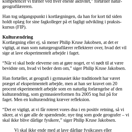
kompetencer vi træner ved hver eneste aktivitet,” fortæller natur­
geografi­læreren.
Han tog udgangspunkt i kortlægningen, da han for kort tid siden
holdt oplæg for sine fagkolleger på et fagligt udvikling i praksis­-
kursus (FIP).
Kulturændring
Kortlægning eller ej, så mener Philip Kruse Jakobsen, at det er
vigtigt, at man som naturgeografilærer reflekterer over, hvad det vil
sige at lave eksperimentelt arbejde i faget.
“Når vi skal bede eleverne om at gøre noget, er vi nødt til at være
bevidste om, hvad vi beder dem om,” siger Philip Kruse Jakobsen.
Han fortæller, at geografi i gymnasiet ikke traditionelt har været
præget af eksperimentelt arbejde, men at han ser kravet om 20
procent ekperimentelt arbejde som en naturlig forlængelse af den
kultur­ændring, som gymnasiereformen fra 2005 tog hul på for
faget. Men en kulturændring kræver refleksion.
“Det er vigtigt, at vi får roteret vores dna i en positiv retning, så vi
sikrer, at vi gør alle de spændende, nye ting som gode geografer – vi
skal ikke blive dårlige fysikere,” siger Philip Kruse Jakobsen.
Vi skal ikke ende med at lave dårlige fysikcases eller