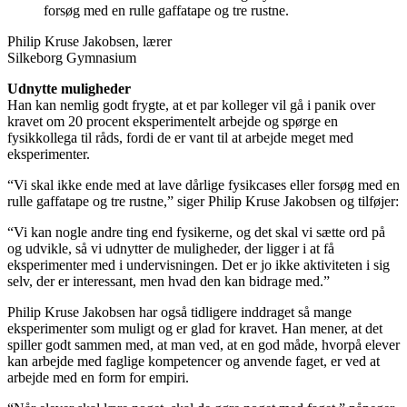
forsøg med en rulle gaffatape og tre rustne.
Philip Kruse Jakobsen, lærer
Silkeborg Gymnasium
Udnytte muligheder
Han kan nemlig godt frygte, at et par kolleger vil gå i panik over
kravet om 20 procent eksperimentelt arbejde og spørge en
fysikkollega til råds, fordi de er vant til at arbejde meget med
eksperimenter.
“Vi skal ikke ende med at lave dårlige fysikcases eller forsøg med en
rulle gaffatape og tre rustne,” siger Philip Kruse Jakobsen og tilføjer:
“Vi kan nogle andre ting end fysikerne, og det skal vi sætte ord på
og udvikle, så vi udnytter de muligheder, der ligger i at få
eksperimenter med i undervisningen. Det er jo ikke aktiviteten i sig
selv, der er interessant, men hvad den kan bidrage med.”
Philip Kruse Jakobsen har også tidligere inddraget så mange
eksperimenter som muligt og er glad for kravet. Han mener, at det
spiller godt sammen med, at man ved, at en god måde, hvorpå elever
kan arbejde med faglige kompetencer og anvende faget, er ved at
arbejde med en form for empiri.