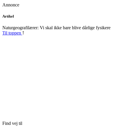
Annonce
Skip
Artikel
to
content
Naturgeografilærer: Vi skal ikke bare blive dårlige fysikere
Til toppen
Find vej til