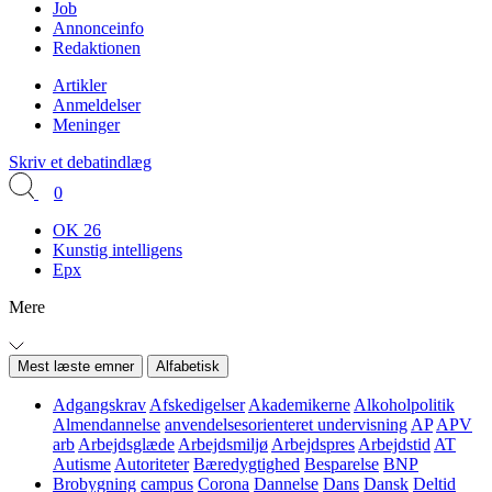
Job
Annonceinfo
Redaktionen
Artikler
Anmeldelser
Meninger
Skriv et debatindlæg
0
OK 26
Kunstig intelligens
Epx
Mere
Mest læste emner
Alfabetisk
Adgangskrav
Afskedigelser
Akademikerne
Alkoholpolitik
Almendannelse
anvendelsesorienteret undervisning
AP
APV
arb
Arbejdsglæde
Arbejdsmiljø
Arbejdspres
Arbejdstid
AT
Autisme
Autoriteter
Bæredygtighed
Besparelse
BNP
Brobygning
campus
Corona
Dannelse
Dans
Dansk
Deltid