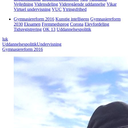
Vejledning
Vidensdeling
Videregående uddannelse
Vikar
Virtuel undervisning
VUC
Ytringsfrihed
Gymnasiereform 2016
Kunstig intelligens
Gymnasiereform
2030
Eksamen
Fremmedsprog
Corona
Elevfordeling
Tidsregistrering
OK 13
Uddannelsespolitik
luk
Uddannelsespolitik
Undervisning
Gymnasiereform 2016