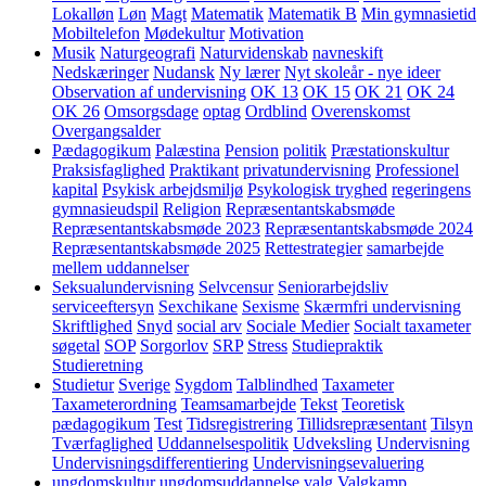
Lokalløn
Løn
Magt
Matematik
Matematik B
Min gymnasietid
Mobiltelefon
Mødekultur
Motivation
Musik
Naturgeografi
Naturvidenskab
navneskift
Nedskæringer
Nudansk
Ny lærer
Nyt skoleår - nye ideer
Observation af undervisning
OK 13
OK 15
OK 21
OK 24
OK 26
Omsorgsdage
optag
Ordblind
Overenskomst
Overgangsalder
Pædagogikum
Palæstina
Pension
politik
Præstationskultur
Praksisfaglighed
Praktikant
privatundervisning
Professionel
kapital
Psykisk arbejdsmiljø
Psykologisk tryghed
regeringens
gymnasieudspil
Religion
Repræsentantskabsmøde
Repræsentantskabsmøde 2023
Repræsentantskabsmøde 2024
Repræsentantskabsmøde 2025
Rettestrategier
samarbejde
mellem uddannelser
Seksualundervisning
Selvcensur
Seniorarbejdsliv
serviceeftersyn
Sexchikane
Sexisme
Skærmfri undervisning
Skriftlighed
Snyd
social arv
Sociale Medier
Socialt taxameter
søgetal
SOP
Sorgorlov
SRP
Stress
Studiepraktik
Studieretning
Studietur
Sverige
Sygdom
Talblindhed
Taxameter
Taxameterordning
Teamsamarbejde
Tekst
Teoretisk
pædagogikum
Test
Tidsregistrering
Tillidsrepræsentant
Tilsyn
Tværfaglighed
Uddannelsespolitik
Udveksling
Undervisning
Undervisningsdifferentiering
Undervisningsevaluering
ungdomskultur
ungdomsuddannelse
valg
Valgkamp