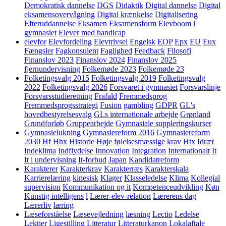
Demokratisk dannelse
DGS
Didaktik
Digital dannelse
Digital
eksamensovervågning
Digital krænkelse
Digitalisering
Efteruddannelse
Eksamen
Eksamensform
Elevboom i
gymnasiet
Elever med handicap
elevfor
Elevfordeling
Elevtrivsel
Engelsk
EOP
Epx
EU
Eux
Fængsler
Fagkonsulent
Faglighed
Feedback
Filosofi
Finanslov 2023
Finanslov 2024
Finanslov 2025
fjernundervisning
Folkemøde 2023
Folkemøde 23
Folketingsvalg 2015
Folketingsvalg 2019
Folketingsvalg
2022
Folketingsvalg 2026
Forsvaret i gymnasiet
Forsvarslinje
Forsvarsstudieretning
Frafald
Fremmedsprog
Fremmedsprogsstrategi
Fusion
gambling
GDPR
GL's
hovedbestyrelsesvalg
GLs internationale arbejde
Grønland
Grundforløb
Gruppearbejde
Gymnasiale suppleringskurser
Gymnasielukning
Gymnasiereform 2016
Gymnasiereform
2030
Hf
Hhx
Historie
Høje følelsesmæssige krav
Htx
Idræt
Indeklima
Indflydelse
Innovation
Integration
Internationalt
It
It i undervisning
It-forbud
Japan
Kandidatreform
Karakterer
Karakterkrav
Karakterræs
Karakterskala
Karrierelæring
kinesisk
Klager
Klasseledelse
Klima
Kollegial
supervision
Kommunikation og it
Kompetenceudvikling
Køn
Kunstig intelligens
l
Lærer-elev-relation
Lærerens dag
Lærerliv
læring
Læseforståelse
Læsevejledning
læsning
Lectio
Ledelse
Lektier
Ligestilling
Litteratur
Litteraturkanon
Lokalaftale