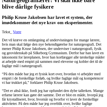
Naturgeografilærer: Vi skal ikke bare
blive dårlige fysikere
Philip Kruse Jakobsen har lavet et system, der
imødekommer det nye krav om eksperimenter.
Tekst_
Vorre
Det vil kræve en omlægning af undervisningen for mange lærere,
hvis man skal følge den nye bekendt­gørelse for naturgeografi. Det
mener Philip Kruse Jakobsen, der underviser i natur­geografi, fysik
og geovidenskab på Silkeborg Gymnasium. Derfor har han lavet en
taksonomi for læreplanen, hvor han kortlægger alle tænke­lige måder
at arbejde med empiri på sammen med eleverne og kobler det til de
faglige mål i naturgeografi.
“På den måde har jeg et fysisk kort over, hvordan vi arbejder med
empiri i de forskellige forløb, og hvilke faglige mål og kompetencer
vi har trukket på,” forklarer Philip Kruse Jakobsen.
“Det er altså ikke, fordi jeg har opfundet den dybe tallerken. Mange
erfarne lærere kan gøre det samme. Det er blot en måde, hvorpå jeg
får krystal­liseret, hvor, hvornår og hvorfor vi laver de forskellige
aktiviteter. På den måde har jeg overblik over, hvilke faglige