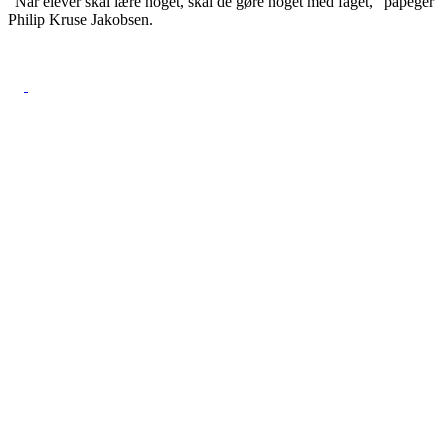
“Når elever skal lære noget, skal de gøre noget med faget,” påpeger
Philip Kruse Jakobsen.