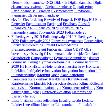
Demokratisk dannelse
DGS
Didaktik
Digital dannelse
Digital
eksamensovervågning
Digital krænkelse
Digitalisering
Efteruddannelse
Eksamen
Eksamensform
Elevboom i
gymnasiet
Elever med handicap
elevfor
Elevfordeling
Elevtrivsel
Engelsk
EOP
Epx
EU
Eux
Fængsler
Fagkonsulent
Faglighed
Feedback
Filosofi
Finanslov 2023
Finanslov 2024
Finanslov 2025
fjernundervisning
Folkemøde 2023
Folkemøde 23
Folketingsvalg 2015
Folketingsvalg 2019
Folketingsvalg
2022
Folketingsvalg 2026
Forsvaret i gymnasiet
Forsvarslinje
Forsvarsstudieretning
Frafald
Fremmedsprog
Fremmedsprogsstrategi
Fusion
gambling
GDPR
GL's
hovedbestyrelsesvalg
GLs internationale arbejde
Grønland
Grundforløb
Gruppearbejde
Gymnasiale suppleringskurser
Gymnasielukning
Gymnasiereform 2016
Gymnasiereform
2030
Hf
Hhx
Historie
Høje følelsesmæssige krav
Htx
Idræt
Indeklima
Indflydelse
Innovation
Integration
Internationalt
It
It i undervisning
It-forbud
Japan
Kandidatreform
Karakterer
Karakterkrav
Karakterræs
Karakterskala
Karrierelæring
kinesisk
Klager
Klasseledelse
Klima
Kollegial
supervision
Kommunikation og it
Kompetenceudvikling
Køn
Kunstig intelligens
l
Lærer-elev-relation
Lærerens dag
Lærerliv
læring
Læseforståelse
Læsevejledning
læsning
Lectio
Ledelse
Lektier
Ligestilling
Litteratur
Litteraturkanon
Lokalaftale