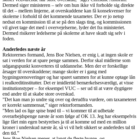
Dermed siger ministeren – selv om hun ikke vil forholde sig direkte
til det – mellem linjerne, at overskuddene kan få konsekvenser for
skolerne i forhold til det kommende taxameter. Der er jo netop
nedsat en kommission til at se på den slags ting, og kommissionen
vil givet tage det med i overvejelserne, lyder det fra ministeriet.
Dermed risikerer ledelserne på skolerne at have skudt sig selv i
foden.
Anderledes næste år
Rektorernes formand, Jens Boe Nielsen, er enig i, at ingen skole er
sat i verden for at spare penge sammen. Derfor skal midlerne som
udgangspunkt konverteres til uddannelse. Men der er forskellige
årsager til overskuddene; mange skoler er i gang med
bygningsrenoveringer og har sparet sammen for at kunne optage lån
i realkreditinstitutter. Det er imidlertid bemærkelsesværdigt, at visse
institutionstyper – for eksempel VUC – ser ud til at være dygtigere
end andre til at skabe store overskud.
”Det kan man jo undre sig over og derudfra vurdere, om taxameteret
er korrekt sammensat,” siger rektorformanden.
”Men lad os lige spise brød til – vi kommer til at udbetale
overarbejdspenge næste år som følge af OK 13. Jeg har eksempelvis
lige fået min egen bestyrelses ja til at komme ud med en million
kroner i underskud næste år, så vi vil helt sikkert se anderledes tal til
den tid.”
Jens Boe Nielsen mener, at langt de fleste bygge- og