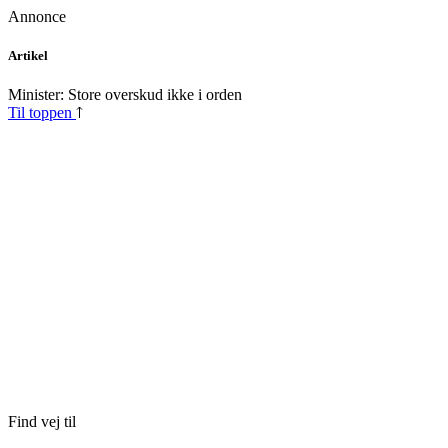
Annonce
Skip
Artikel
to
content
Minister: Store overskud ikke i orden
Til toppen
Find vej til