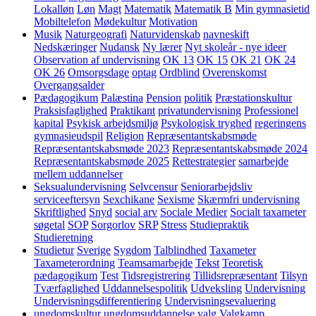
Lokalløn
Løn
Magt
Matematik
Matematik B
Min gymnasietid
Mobiltelefon
Mødekultur
Motivation
Musik
Naturgeografi
Naturvidenskab
navneskift
Nedskæringer
Nudansk
Ny lærer
Nyt skoleår - nye ideer
Observation af undervisning
OK 13
OK 15
OK 21
OK 24
OK 26
Omsorgsdage
optag
Ordblind
Overenskomst
Overgangsalder
Pædagogikum
Palæstina
Pension
politik
Præstationskultur
Praksisfaglighed
Praktikant
privatundervisning
Professionel
kapital
Psykisk arbejdsmiljø
Psykologisk tryghed
regeringens
gymnasieudspil
Religion
Repræsentantskabsmøde
Repræsentantskabsmøde 2023
Repræsentantskabsmøde 2024
Repræsentantskabsmøde 2025
Rettestrategier
samarbejde
mellem uddannelser
Seksualundervisning
Selvcensur
Seniorarbejdsliv
serviceeftersyn
Sexchikane
Sexisme
Skærmfri undervisning
Skriftlighed
Snyd
social arv
Sociale Medier
Socialt taxameter
søgetal
SOP
Sorgorlov
SRP
Stress
Studiepraktik
Studieretning
Studietur
Sverige
Sygdom
Talblindhed
Taxameter
Taxameterordning
Teamsamarbejde
Tekst
Teoretisk
pædagogikum
Test
Tidsregistrering
Tillidsrepræsentant
Tilsyn
Tværfaglighed
Uddannelsespolitik
Udveksling
Undervisning
Undervisningsdifferentiering
Undervisningsevaluering
ungdomskultur
ungdomsuddannelse
valg
Valgkamp