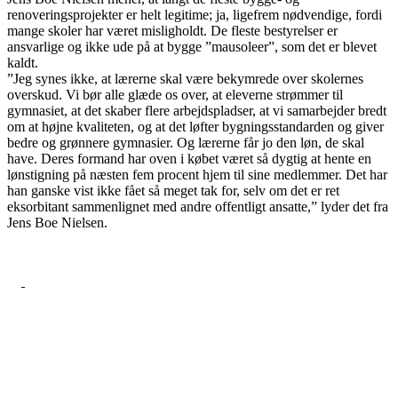
renoveringsprojekter er helt legitime; ja, ligefrem nødvendige, fordi
mange skoler har været misligholdt. De fleste bestyrelser er
ansvarlige og ikke ude på at bygge ”mausoleer”, som det er blevet
kaldt.
”Jeg synes ikke, at lærerne skal være bekymrede over skolernes
overskud. Vi bør alle glæde os over, at eleverne strømmer til
gymnasiet, at det skaber flere arbejdspladser, at vi samarbejder bredt
om at højne kvaliteten, og at det løfter bygningsstandarden og giver
bedre og grønnere gymnasier. Og lærerne får jo den løn, de skal
have. Deres formand har oven i købet været så dygtig at hente en
lønstigning på næsten fem procent hjem til sine medlemmer. Det har
han ganske vist ikke fået så meget tak for, selv om det er ret
eksorbitant sammenlignet med andre offentligt ansatte,” lyder det fra
Jens Boe Nielsen.