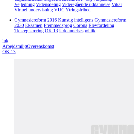
Vejledning
Vidensdeling
Videregående uddannelse
Vikar
Virtuel undervisning
VUC
Ytringsfrihed
Gymnasiereform 2016
Kunstig intelligens
Gymnasiereform
2030
Eksamen
Fremmedsprog
Corona
Elevfordeling
Tidsregistrering
OK 13
Uddannelsespolitik
luk
Arbejdsmiljø
Overenskomst
OK 13