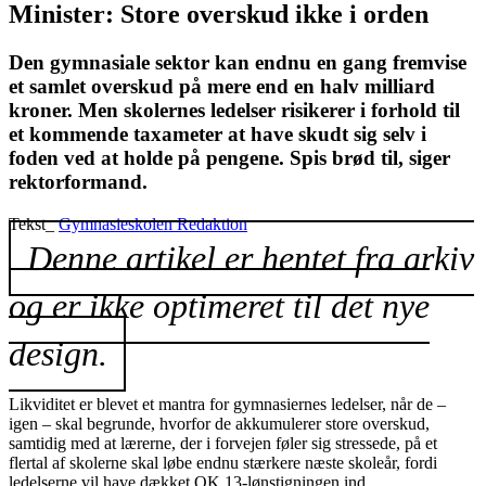
Minister: Store overskud ikke i orden
Den gymnasiale sektor kan endnu en gang fremvise
et samlet overskud på mere end en halv milliard
kroner. Men skolernes ledelser risikerer i forhold til
et kommende taxameter at have skudt sig selv i
foden ved at holde på pengene. Spis brød til, siger
rektorformand.
Tekst_
Gymnasieskolen Redaktion
Denne artikel er hentet fra arkiv
og er ikke optimeret til det nye
design.
Likviditet er blevet et mantra for gymnasiernes ledelser, når de –
igen – skal begrunde, hvorfor de akkumulerer store overskud,
samtidig med at lærerne, der i forvejen føler sig stressede, på et
flertal af skolerne skal løbe endnu stærkere næste skoleår, fordi
ledelserne vil have dækket OK 13-lønstigningen ind.