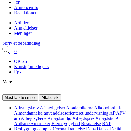
Job
Annonceinfo
Redaktionen
Artikler
Anmeldelser
Meninger
Skriv et debatindlæg
0
OK 26
Kunstig intelligens
Epx
Mere
Mest læste emner
Alfabetisk
Adgangskrav
Afskedigelser
Akademikerne
Alkoholpolitik
Almendannelse
anvendelsesorienteret undervisning
AP
APV
arb
Arbejdsglæde
Arbejdsmiljø
Arbejdspres
Arbejdstid
AT
Autisme
Autoriteter
Bæredygtighed
Besparelse
BNP
Brobygning
campus
Corona
Dannelse
Dans
Dansk
Deltid