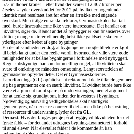
573 millioner kroner – eller hvad der svarer til 2.467 kroner per
årselev – lyder overskuddet for 2012 på, hvilket er nogenlunde
identisk med resultatet året før efter en årrække med stigende
overskud. Men ifølge en række rektorer, Gymnasieskolen har talt
med, burde årsresultaterne ikke være interessante. Det handler om
likviditet, siger de. Blandt andet så nybyggerier kan finansieres over
driften; mange rektorer vil nemlig helst ikke gældsætte skolerne
yderligere efter købet af egne bygninger.
En del af sandheden er dog, at bygningerne i nogle tilfælde er købt
til beløb langt under den reelle værdi, hvormed der ville være gode
muligheder for at belåne bygningerne i forbindelse med nybyggeri.
Regnskabskyndige har som tommelfingerregel, at likviditeten skal
svare til omkring tre måneders omsætning. Langt størstedelen af
gymnasierne opfylder dette. Det er Gymnasieskolernes
Lærerforenings (GL) opfattelse, at rektorerne i dette tilfælde gemmer
sig bag argumentet om en stærk likviditet. Likviditet burde bare ikke
være et argument for at spare på undervisningen, men et argument
for at tænke sig grundigt om, inden der investeres i bygninger.
Nødvendig og ansvarlig vedligeholdelse skal naturligvis
gennemføres, når der er ressourcer til det – men ikke på bekostning
af ressourcer til undervisning, lyder det fra GL.
Dernæst: Hvis der bruges penge på at bygge, vil likviditeten for det
første falde – for det andet udregnes bygningstaxameteret i forhold
til antal elever. Når elevtallet falder i de kommende år, kan
nybyggeriet således give problemer.