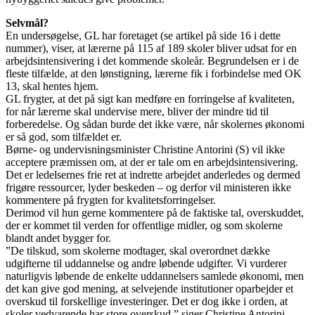
Selvmål?
En undersøgelse, GL har foretaget (se artikel på side 16 i dette
nummer), viser, at lærerne på 115 af 189 skoler bliver udsat for en
arbejdsintensivering i det kommende skoleår. Begrundelsen er i de
fleste tilfælde, at den lønstigning, lærerne fik i forbindelse med OK
13, skal hentes hjem.
GL frygter, at det på sigt kan medføre en forringelse af kvaliteten,
for når lærerne skal undervise mere, bliver der mindre tid til
forberedelse. Og sådan burde det ikke være, når skolernes økonomi
er så god, som tilfældet er.
Børne- og undervisningsminister Christine Antorini (S) vil ikke
acceptere præmissen om, at der er tale om en arbejdsintensivering.
Det er ledelsernes frie ret at indrette arbejdet anderledes og dermed
frigøre ressourcer, lyder beskeden – og derfor vil ministeren ikke
kommentere på frygten for kvalitetsforringelser.
Derimod vil hun gerne kommentere på de faktiske tal, overskuddet,
der er kommet til verden for offentlige midler, og som skolerne
blandt andet bygger for.
”De tilskud, som skolerne modtager, skal overordnet dække
udgifterne til uddannelse og andre løbende udgifter. Vi vurderer
naturligvis løbende de enkelte uddannelsers samlede økonomi, men
det kan give god mening, at selvejende institutioner oparbejder et
overskud til forskellige investeringer. Det er dog ikke i orden, at
skoler vedvarende har store overskud,” siger Christine Antorini.