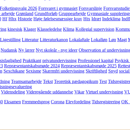
Folketingsvalg 2026
Forsvaret i gymnasiet
Forsvarslinje
Forsvarsstudie
 arbejde
Grønland
Grundforløb
Gruppearbejde
Gymnasiale supplering
0
Hf
Hhx
Historie
Høje følelsesmæssige krav
Htx
Idræt
Indeklima
Indf
ring
kinesisk
Klager
Klasseledelse
Klima
Kollegial supervision
Kommuni
Ligestilling
Litteratur
Litteraturkanon
Lokalaftale
Lokalløn
Løn
Magt
Nudansk
Ny lærer
Nyt skoleår - nye ideer
Observation af undervisnin
sisfaglighed
Praktikant
privatundervisning
Professionel kapital
Psykisk 
23
Repræsentantskabsmøde 2024
Repræsentantskabsmøde 2025
Rettest
yn
Sexchikane
Sexisme
Skærmfri undervisning
Skriftlighed
Snyd
social
dning
Teamsamarbejde
Tekst
Teoretisk pædagogikum
Test
Tidsregistre
isningsevaluering
Vidensdeling
Videregående uddannelse
Vikar
Virtuel undervisning
V
30
Eksamen
Fremmedsprog
Corona
Elevfordeling
Tidsregistrering
OK 