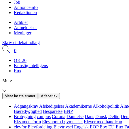
Job
Annonceinfo
Redaktionen
Artikler
Anmeldelser
Meninger
Skriv et debatindlæg
0
OK 26
Kunstig intelligens
Epx
Mere
Mest læste emner
Alfabetisk
Adgangskrav
Afskedigelser
Akademikerne
Alkoholpolitik
Alme
Bæredygtighed
Besparelse
BNP
Brobygning
campus
Corona
Dannelse
Dans
Dansk
Deltid
Demo
Eksamensform
Elevboom i gymnasiet
Elever med handicap
elevfor
Elevfordeling
Elevtrivsel
Engelsk
EOP
Epx
EU
Eux
Fæ