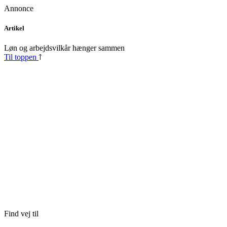
Annonce
Skip
Artikel
to
content
Løn og arbejdsvilkår hænger sammen
Til toppen
Find vej til