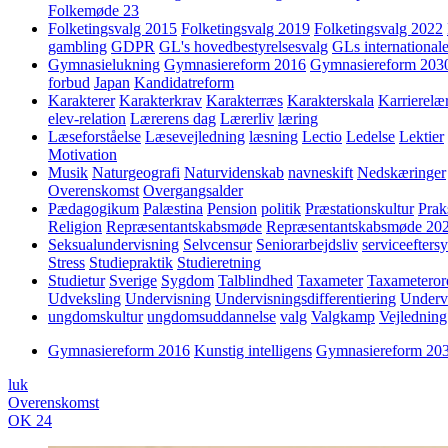
Folkemøde 23
Folketingsvalg 2015
Folketingsvalg 2019
Folketingsvalg 2022
gambling
GDPR
GL's hovedbestyrelsesvalg
GLs internationale
Gymnasielukning
Gymnasiereform 2016
Gymnasiereform 203
forbud
Japan
Kandidatreform
Karakterer
Karakterkrav
Karakterræs
Karakterskala
Karrierelæ
elev-relation
Lærerens dag
Lærerliv
læring
Læseforståelse
Læsevejledning
læsning
Lectio
Ledelse
Lektier
Motivation
Musik
Naturgeografi
Naturvidenskab
navneskift
Nedskæringer
Overenskomst
Overgangsalder
Pædagogikum
Palæstina
Pension
politik
Præstationskultur
Prak
Religion
Repræsentantskabsmøde
Repræsentantskabsmøde 20
Seksualundervisning
Selvcensur
Seniorarbejdsliv
serviceefters
Stress
Studiepraktik
Studieretning
Studietur
Sverige
Sygdom
Talblindhed
Taxameter
Taxameteror
Udveksling
Undervisning
Undervisningsdifferentiering
Underv
ungdomskultur
ungdomsuddannelse
valg
Valgkamp
Vejledning
Gymnasiereform 2016
Kunstig intelligens
Gymnasiereform 20
luk
Overenskomst
OK 24