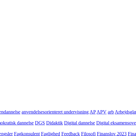
ndannelse
anvendelsesorienteret undervisning
AP
APV
arb
Arbejdsgl
kratisk dannelse
DGS
Didaktik
Digital dannelse
Digital eksamensov
ngsler
Fagkonsulent
Faglighed
Feedback
Filosofi
Finanslov 2023
Fin