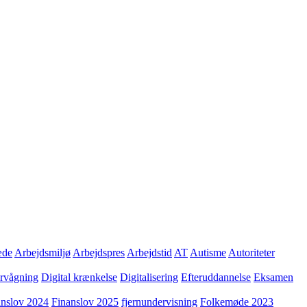
æde
Arbejdsmiljø
Arbejdspres
Arbejdstid
AT
Autisme
Autoriteter
ervågning
Digital krænkelse
Digitalisering
Efteruddannelse
Eksamen
anslov 2024
Finanslov 2025
fjernundervisning
Folkemøde 2023