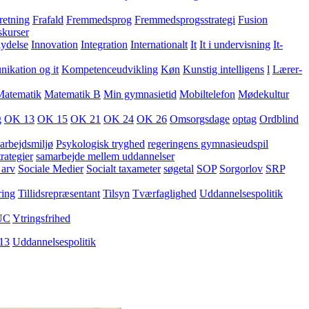
retning
Frafald
Fremmedsprog
Fremmedsprogsstrategi
Fusion
skurser
lydelse
Innovation
Integration
Internationalt
It
It i undervisning
It-
kation og it
Kompetenceudvikling
Køn
Kunstig intelligens
l
Lærer-
Matematik
Matematik B
Min gymnasietid
Mobiltelefon
Mødekultur
g
OK 13
OK 15
OK 21
OK 24
OK 26
Omsorgsdage
optag
Ordblind
arbejdsmiljø
Psykologisk tryghed
regeringens gymnasieudspil
rategier
samarbejde mellem uddannelser
 arv
Sociale Medier
Socialt taxameter
søgetal
SOP
Sorgorlov
SRP
ring
Tillidsrepræsentant
Tilsyn
Tværfaglighed
Uddannelsespolitik
UC
Ytringsfrihed
13
Uddannelsespolitik