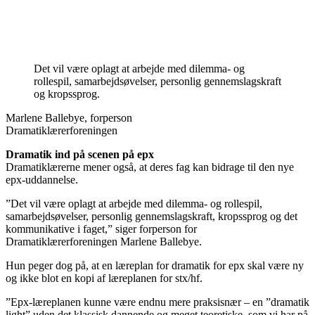
Det vil være oplagt at arbejde med dilemma- og
rollespil, samarbejdsøvelser, personlig gennemslagskraft
og kropssprog.
Marlene Ballebye, forperson
Dramatiklærerforeningen
Dramatik ind på scenen på epx
Dramatiklærerne mener også, at deres fag kan bidrage til den nye
epx-uddannelse.
”Det vil være oplagt at arbejde med dilemma- og rollespil,
samarbejdsøvelser, personlig gennemslagskraft, kropssprog og det
kommunikative i faget,” siger forperson for
Dramatiklærerforeningen Marlene Ballebye.
Hun peger dog på, at en læreplan for dramatik for epx skal være ny
og ikke blot en kopi af læreplanen for stx/hf.
”Epx-læreplanen kunne være endnu mere praksisnær – en ”dramatik
light” uden det klassisk dannende og meget teoretiske, som vi har på