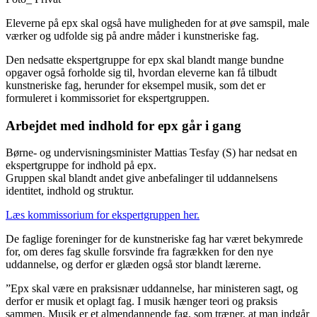
Eleverne på epx skal også have muligheden for at øve samspil, male
værker og udfolde sig på andre måder i kunstneriske fag.
Den nedsatte ekspertgruppe for epx skal blandt mange bundne
opgaver også forholde sig til, hvordan eleverne kan få tilbudt
kunstneriske fag, herunder for eksempel musik, som det er
formuleret i kommissoriet for ekspertgruppen.
Arbejdet med indhold for epx går i gang
Børne- og undervisningsminister Mattias Tesfay (S) har nedsat en
ekspertgruppe for indhold på epx.
Gruppen skal blandt andet give anbefalinger til uddannelsens
identitet, indhold og struktur.
Læs kommissorium for ekspertgruppen her.
De faglige foreninger for de kunstneriske fag har været bekymrede
for, om deres fag skulle forsvinde fra fagrækken for den nye
uddannelse, og derfor er glæden også stor blandt lærerne.
”Epx skal være en praksisnær uddannelse, har ministeren sagt, og
derfor er musik et oplagt fag. I musik hænger teori og praksis
sammen. Musik er et almendannende fag, som træner, at man indgår