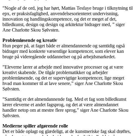
”Nogle af de ord, jeg har hørt, Mattias Tesfaye bruge i tilknytning til
epx, er praksisfaglighed, anvendelsesorienteret undervisning,
innovation og handlingskompetence, og det er meget af det,
billedkunst, design og design og arkitektur bidrager med, ” siger
Ane Charlotte Skou Sølvsten.
Problemløsende og kreativ
Hun peger på, at faget både er almendannende og samtidig også
bidrager med konkrete væsentlige kompetencer, som elever kan
bruge på videregående uddannelser og på arbejdsmarkedet.
”Eleverne lærer at arbejde med innovative processer og at være
kreativt skabende. De tilgår problematikker og arbejder
problemløsende, og det er supervigtige kompetencer, lige meget
hvad man kommer til at lave senere,” siger Ane Charlotte Skou
Sølvsten.
”Samtidig er det almendannende fag. Med et fag som billedkunst
lærer eleverne et andet fagsprog, og det at være almendannet
handler netop om at mestre flere sprog,” siger Ane Charlotte Skou
Sølvsten.
Medierne spiller afgørende rolle
Det er både oplagt og glædeligt, at de kunstneriske fag skal drøftes,