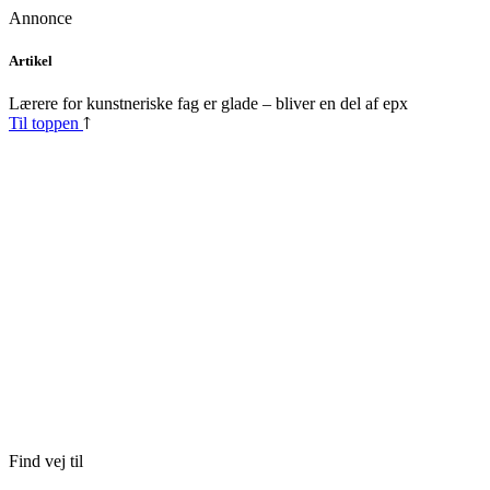
Annonce
Skip
Artikel
to
content
Lærere for kunstneriske fag er glade – bliver en del af epx
Til toppen
Find vej til