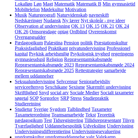
Lokalløn
Løn
Magt
Matematik
Matematik B
Min gymnasietid
Mobiltelefon
Mødekultur
Motivation
Musik
Naturgeografi
Naturvidenskab
navneskift
Nedskæringer
Nudansk
Ny lærer
Nyt skoleår - nye ideer
Observation af undervisning
OK 13
OK 15
OK 21
OK 24
OK 26
Omsorgsdage
optag
Ordblind
Overenskomst
Overgangsalder
Pædagogikum
Palæstina
Pension
politik
Præstationskultur
Praksisfaglighed
Praktikant
privatundervisning
Professionel
kapital
Psykisk arbejdsmiljø
Psykologisk tryghed
regeringens
gymnasieudspil
Religion
Repræsentantskabsmøde
Repræsentantskabsmøde 2023
Repræsentantskabsmøde 2024
Repræsentantskabsmøde 2025
Rettestrategier
samarbejde
mellem uddannelser
Seksualundervisning
Selvcensur
Seniorarbejdsliv
serviceeftersyn
Sexchikane
Sexisme
Skærmfri undervisning
Skriftlighed
Snyd
social arv
Sociale Medier
Socialt taxameter
søgetal
SOP
Sorgorlov
SRP
Stress
Studiepraktik
Studieretning
Studietur
Sverige
Sygdom
Talblindhed
Taxameter
Taxameterordning
Teamsamarbejde
Tekst
Teoretisk
pædagogikum
Test
Tidsregistrering
Tillidsrepræsentant
Tilsyn
Tværfaglighed
Uddannelsespolitik
Udveksling
Undervisning
Undervisningsdifferentiering
Undervisningsevaluering
ungdomskultur
ungdomsuddannelse
valg
Valgkamp