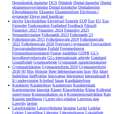
Demokratisk dannelse
DGS
Didaktik
Digital dannelse
Digital
eksamensovervågning
Digital krænkelse
Digitalisering
Efteruddannelse
Eksamen
Eksamensform
Elevboom i
gymnasiet
Elever med handicap
elevfor
Elevfordeling
Elevtrivsel
Engelsk
EOP
Epx
EU
Eux
Fængsler
Fagkonsulent
Faglighed
Feedback
Filosofi
Finanslov 2023
Finanslov 2024
Finanslov 2025
fjernundervisning
Folkemøde 2023
Folkemøde 23
Folketingsvalg 2015
Folketingsvalg 2019
Folketingsvalg
2022
Folketingsvalg 2026
Forsvaret i gymnasiet
Forsvarslinje
Forsvarsstudieretning
Frafald
Fremmedsprog
Fremmedsprogsstrategi
Fusion
gambling
GDPR
GL's
hovedbestyrelsesvalg
GLs internationale arbejde
Grønland
Grundforløb
Gruppearbejde
Gymnasiale suppleringskurser
Gymnasielukning
Gymnasiereform 2016
Gymnasiereform
2030
Hf
Hhx
Historie
Høje følelsesmæssige krav
Htx
Idræt
Indeklima
Indflydelse
Innovation
Integration
Internationalt
It
It i undervisning
It-forbud
Japan
Kandidatreform
Karakterer
Karakterkrav
Karakterræs
Karakterskala
Karrierelæring
kinesisk
Klager
Klasseledelse
Klima
Kollegial
supervision
Kommunikation og it
Kompetenceudvikling
Køn
Kunstig intelligens
l
Lærer-elev-relation
Lærerens dag
Lærerliv
læring
Læseforståelse
Læsevejledning
læsning
Lectio
Ledelse
Lektier
Ligestilling
Litteratur
Litteraturkanon
Lokalaftale