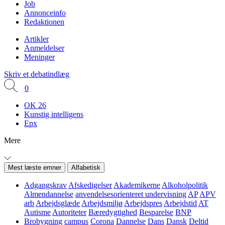
Job
Annonceinfo
Redaktionen
Artikler
Anmeldelser
Meninger
Skriv et debatindlæg
0
OK 26
Kunstig intelligens
Epx
Mere
Mest læste emner
Alfabetisk
Adgangskrav
Afskedigelser
Akademikerne
Alkoholpolitik
Almendannelse
anvendelsesorienteret undervisning
AP
APV
arb
Arbejdsglæde
Arbejdsmiljø
Arbejdspres
Arbejdstid
AT
Autisme
Autoriteter
Bæredygtighed
Besparelse
BNP
Brobygning
campus
Corona
Dannelse
Dans
Dansk
Deltid