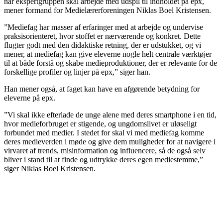
når ekspertgruppen skal arbejde med udspil til indholdet på epx,
mener formand for Medielærerforeningen Niklas Boel Kristensen.
”Mediefag har masser af erfaringer med at arbejde og undervise
praksisorienteret, hvor stoffet er nærværende og konkret. Dette
flugter godt med den didaktiske retning, der er udstukket, og vi
mener, at mediefag kan give eleverne nogle helt centrale værktøjer
til at både forstå og skabe medieproduktioner, der er relevante for de
forskellige profiler og linjer på epx,” siger han.
Han mener også, at faget kan have en afgørende betydning for
eleverne på epx.
”Vi skal ikke efterlade de unge alene med deres smartphone i en tid,
hvor medieforbruget er stigende, og ungdomslivet er uløseligt
forbundet med medier. I stedet for skal vi med mediefag komme
deres medieverden i møde og give dem muligheder for at navigere i
virvaret af trends, misinformation og influencere, så de også selv
bliver i stand til at finde og udtrykke deres egen mediestemme,”
siger Niklas Boel Kristensen.