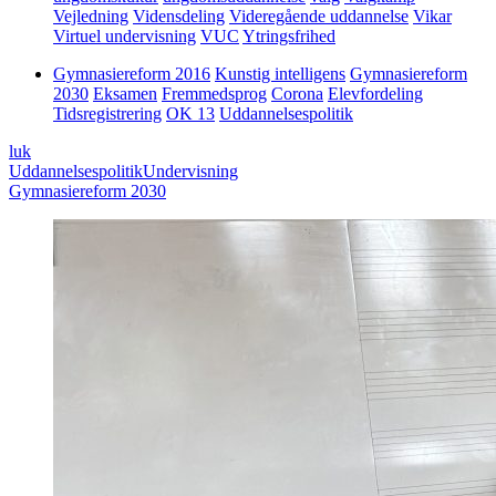
Vejledning
Vidensdeling
Videregående uddannelse
Vikar
Virtuel undervisning
VUC
Ytringsfrihed
Gymnasiereform 2016
Kunstig intelligens
Gymnasiereform
2030
Eksamen
Fremmedsprog
Corona
Elevfordeling
Tidsregistrering
OK 13
Uddannelsespolitik
luk
Uddannelsespolitik
Undervisning
Gymnasiereform 2030