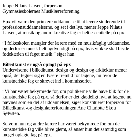
Jeppe Nilaus Larsen, forperson
Gymnasieskolernes Musiklærerforening
Epx vil være den primære uddannelse til at levere studerende til
professionsuddannelserne, og set i det lys, mener Jeppe Nilaus
Larsen, at musik og andre kreative fag er helt essentielle på epx.
”I folkeskolen mangler der lærere med en musikfaglig uddannelse,
og derfor er musik helt nødvendigt på epx, hvis vi ikke skal bryde
fødekæden til faget musik,” siger han.
Billedkunst er også oplagt på epx
Underviserne i billedkunst, design og design og arkitektur mener
også, der tegner sig en lysere fremtid for fagene, nu hvor de
kunstneriske fag er skrevet ind i kommissoriet.
”Vi har været bekymrede for, om politikerne ville have blik for de
kunstneriske fag på epx, så derfor er det glædeligt nyt, at fagene nu
nævnes som en del af uddannelsen, siger konstitueret forperson for
Billedkunst -og designlærerforeningen Ane Charlotte Skou
Sølvsten.
Selvom hun og andre lærere har været bekymrede for, om de
kunstneriske fag ville blive glemt, så anser hun det samtidig som
meget oplagte fag på epx.