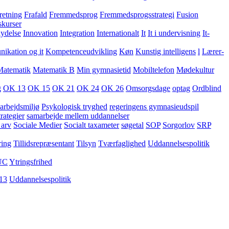
retning
Frafald
Fremmedsprog
Fremmedsprogsstrategi
Fusion
skurser
lydelse
Innovation
Integration
Internationalt
It
It i undervisning
It-
kation og it
Kompetenceudvikling
Køn
Kunstig intelligens
l
Lærer-
Matematik
Matematik B
Min gymnasietid
Mobiltelefon
Mødekultur
g
OK 13
OK 15
OK 21
OK 24
OK 26
Omsorgsdage
optag
Ordblind
arbejdsmiljø
Psykologisk tryghed
regeringens gymnasieudspil
rategier
samarbejde mellem uddannelser
 arv
Sociale Medier
Socialt taxameter
søgetal
SOP
Sorgorlov
SRP
ring
Tillidsrepræsentant
Tilsyn
Tværfaglighed
Uddannelsespolitik
UC
Ytringsfrihed
13
Uddannelsespolitik