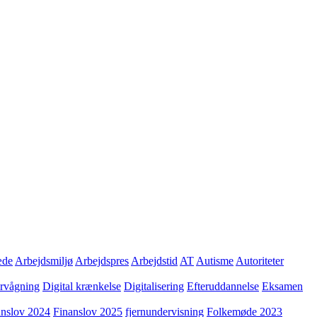
æde
Arbejdsmiljø
Arbejdspres
Arbejdstid
AT
Autisme
Autoriteter
ervågning
Digital krænkelse
Digitalisering
Efteruddannelse
Eksamen
anslov 2024
Finanslov 2025
fjernundervisning
Folkemøde 2023