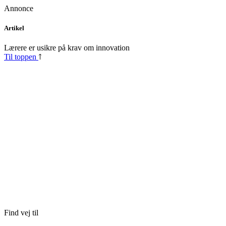
Annonce
Skip
Artikel
to
content
Lærere er usikre på krav om innovation
Til toppen
Find vej til