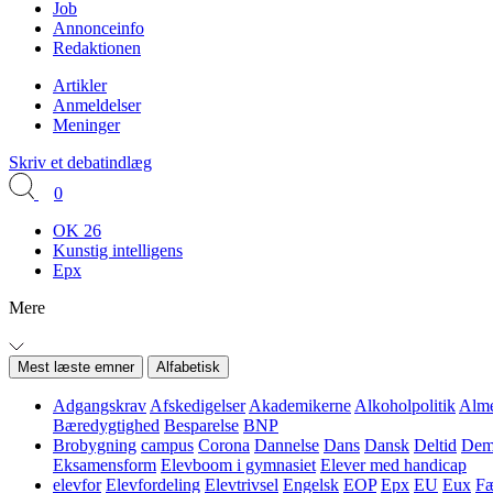
Job
Annonceinfo
Redaktionen
Artikler
Anmeldelser
Meninger
Skriv et debatindlæg
0
OK 26
Kunstig intelligens
Epx
Mere
Mest læste emner
Alfabetisk
Adgangskrav
Afskedigelser
Akademikerne
Alkoholpolitik
Alme
Bæredygtighed
Besparelse
BNP
Brobygning
campus
Corona
Dannelse
Dans
Dansk
Deltid
Demo
Eksamensform
Elevboom i gymnasiet
Elever med handicap
elevfor
Elevfordeling
Elevtrivsel
Engelsk
EOP
Epx
EU
Eux
Fæ