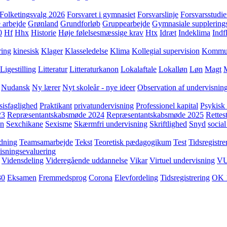
Folketingsvalg 2026
Forsvaret i gymnasiet
Forsvarslinje
Forsvarsstudie
 arbejde
Grønland
Grundforløb
Gruppearbejde
Gymnasiale supplering
0
Hf
Hhx
Historie
Høje følelsesmæssige krav
Htx
Idræt
Indeklima
Indf
ring
kinesisk
Klager
Klasseledelse
Klima
Kollegial supervision
Kommuni
Ligestilling
Litteratur
Litteraturkanon
Lokalaftale
Lokalløn
Løn
Magt
Nudansk
Ny lærer
Nyt skoleår - nye ideer
Observation af undervisnin
sisfaglighed
Praktikant
privatundervisning
Professionel kapital
Psykisk 
23
Repræsentantskabsmøde 2024
Repræsentantskabsmøde 2025
Rettest
yn
Sexchikane
Sexisme
Skærmfri undervisning
Skriftlighed
Snyd
social
dning
Teamsamarbejde
Tekst
Teoretisk pædagogikum
Test
Tidsregistre
isningsevaluering
Vidensdeling
Videregående uddannelse
Vikar
Virtuel undervisning
V
30
Eksamen
Fremmedsprog
Corona
Elevfordeling
Tidsregistrering
OK 