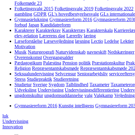
Folkemøde 23
Folketingsvalg 2015
Folketingsvalg 2019
Folketingsvalg 2022
gambling
GDPR
GL's hovedbestyrelsesvalg
GLs internationale
Gymnasielukning
Gymnasiereform 2016
Gymnasiereform 203
forbud
Japan
Kandidatreform
Karakterer
Karakterkrav
Karakterræs
Karakterskala
Karrierelæ
elev-relation
Lærerens dag
Lærerliv
læring
Læseforståelse
Læsevejledning
læsning
Lectio
Ledelse
Lektier
Motivation
Musik
Naturgeografi
Naturvidenskab
navneskift
Nedskæringer
Overenskomst
Overgangsalder
Pædagogikum
Palæstina
Pension
politik
Præstationskultur
Prak
Religion
Repræsentantskabsmøde
Repræsentantskabsmøde 20
Seksualundervisning
Selvcensur
Seniorarbejdsliv
serviceefters
Stress
Studiepraktik
Studieretning
Studietur
Sverige
Sygdom
Talblindhed
Taxameter
Taxameteror
Udveksling
Undervisning
Undervisningsdifferentiering
Underv
ungdomskultur
ungdomsuddannelse
valg
Valgkamp
Vejledning
Gymnasiereform 2016
Kunstig intelligens
Gymnasiereform 20
luk
Undervisning
Innovation