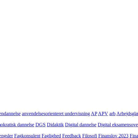
ndannelse
anvendelsesorienteret undervisning
AP
APV
arb
Arbejdsgl
kratisk dannelse
DGS
Didaktik
Digital dannelse
Digital eksamensov
ngsler
Fagkonsulent
Faglighed
Feedback
Filosofi
Finanslov 2023
Fin