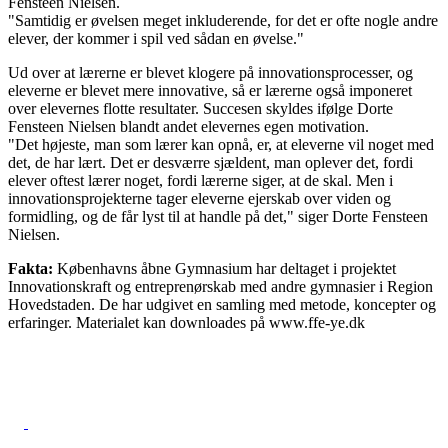
Fensteen Nielsen.
"Samtidig er øvelsen meget inkluderende, for det er ofte nogle andre
elever, der kommer i spil ved sådan en øvelse."
Ud over at lærerne er blevet klogere på innovationsprocesser, og
eleverne er blevet mere innovative, så er lærerne også imponeret
over elevernes flotte resultater. Succesen skyldes ifølge Dorte
Fensteen Nielsen blandt andet elevernes egen motivation.
"Det højeste, man som lærer kan opnå, er, at eleverne vil noget med
det, de har lært. Det er desværre sjældent, man oplever det, fordi
elever oftest lærer noget, fordi lærerne siger, at de skal. Men i
innovationsprojekterne tager eleverne ejerskab over viden og
formidling, og de får lyst til at handle på det," siger Dorte Fensteen
Nielsen.
Fakta:
Københavns åbne Gymnasium har deltaget i projektet
Innovationskraft og entreprenørskab med andre gymnasier i Region
Hovedstaden. De har udgivet en samling med metode, koncepter og
erfaringer. Materialet kan downloades på www.ffe-ye.dk