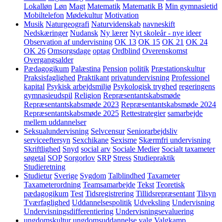
Lokalløn
Løn
Magt
Matematik
Matematik B
Min gymnasietid
Mobiltelefon
Mødekultur
Motivation
Musik
Naturgeografi
Naturvidenskab
navneskift
Nedskæringer
Nudansk
Ny lærer
Nyt skoleår - nye ideer
Observation af undervisning
OK 13
OK 15
OK 21
OK 24
OK 26
Omsorgsdage
optag
Ordblind
Overenskomst
Overgangsalder
Pædagogikum
Palæstina
Pension
politik
Præstationskultur
Praksisfaglighed
Praktikant
privatundervisning
Professionel
kapital
Psykisk arbejdsmiljø
Psykologisk tryghed
regeringens
gymnasieudspil
Religion
Repræsentantskabsmøde
Repræsentantskabsmøde 2023
Repræsentantskabsmøde 2024
Repræsentantskabsmøde 2025
Rettestrategier
samarbejde
mellem uddannelser
Seksualundervisning
Selvcensur
Seniorarbejdsliv
serviceeftersyn
Sexchikane
Sexisme
Skærmfri undervisning
Skriftlighed
Snyd
social arv
Sociale Medier
Socialt taxameter
søgetal
SOP
Sorgorlov
SRP
Stress
Studiepraktik
Studieretning
Studietur
Sverige
Sygdom
Talblindhed
Taxameter
Taxameterordning
Teamsamarbejde
Tekst
Teoretisk
pædagogikum
Test
Tidsregistrering
Tillidsrepræsentant
Tilsyn
Tværfaglighed
Uddannelsespolitik
Udveksling
Undervisning
Undervisningsdifferentiering
Undervisningsevaluering
ungdomskultur
ungdomsuddannelse
valg
Valgkamp