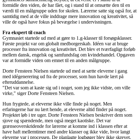
formidle den viden, de har fået, og i stand til at omsætte den til en
værdi til en målgruppe uden for skolen. Lærerne satte sig også for, at
samtidig med at de ville inddrage mere innovation og kreativitet, så
ville de også have fokus på bevægelse i undervisningen.
Fra ekspert til coach
Gymnasiet startede ud med at gøre to 1.g-klasser til forsøgsklasser.
Første projekt var om globalt medborgerskab. Idéen var at bruge
processer fra innovation og kreativitet. Det blev et tværfagligt forløb
mellem dansk, engelsk og samfundsfag om kvindehandel. Opgaven
var at formidle viden om emnet til en anden målgruppe.
Dorte Fensteen Nielsen startede ud med at sætte eleverne i gang
med idégenerering ud fra de processer, som hun havde lært på
efteruddannelse.
"Det var som at kaste sig ud i noget, som jeg ikke vidste, om ville
virke," siger Dorte Fensteen Nielsen.
Hun frygtede, at eleverne ikke ville finde på noget. Men
erfaringerne har nu lært hende, at eleverne altid finder på noget.
Projektet løb i tre uger. Dorte Fensteen Nielsen beskriver dem som
sjove og spændende, men også meget kaotiske. Det var
grænseoverskridende for lærerne at komme ind i klassen efter at
have haft mellemtimer med andre klasser og ikke vide, hvor langt
eleverne var i processen. De planlagte logbøger blev ikke skrevet.