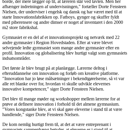
borde, der mere lægger op til, at læreren står ved tavlen. Men her
afhænger indretningen af undervisningen," fortæller Dorte Fensteen
Nielsen, der underviser i engelsk og dansk og har været med til at
starte Innovationsfabrikken op. Fatboys, gynger og skuffer fyldt
med piberensere og andre dimser er noget af inventaret i den 2000
m2 store fabrikshal.
Gymnasiet er en del af et innovationsprojekt og netværk med 22
andre gymnasier i Region Hovedstaden. Efter at være blevet
selvejende ledte gymnasiet som mange andre gymnasier efter en
profil. Innovation og globalisering blev hurtigt valgt som gymnasiets
indsatsområder.
Det første år blev brugt på at planlægge. Lærerne deltog i
efteruddannelse om innovation og forløb om kreative platforme.
"Innovation har jo løse målsætninger i bekendtgørelserne, så vi var
alle ret blanke over for, hvordan vi skulle udvikle elevernes
innovative kompetencer," siger Dorte Fensteen Nielsen.
Det blev til mange møder og workshopper mellem lærerne for at
prøve at definere innovation i forhold til det almene gymnasium.
"Vores kongstanke blev, at vi skal gøre eleverne i stand til at være
handlende," siger Dorte Fensteen Nielsen.
De kom nemlig hurtigt frem til, at det at være entreprenant i
gymnasiets sammenhæng betyder, at eleverne er i stand til at