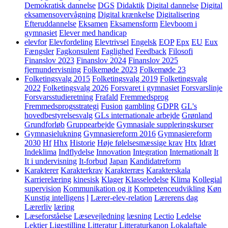
Demokratisk dannelse
DGS
Didaktik
Digital dannelse
Digital
eksamensovervågning
Digital krænkelse
Digitalisering
Efteruddannelse
Eksamen
Eksamensform
Elevboom i
gymnasiet
Elever med handicap
elevfor
Elevfordeling
Elevtrivsel
Engelsk
EOP
Epx
EU
Eux
Fængsler
Fagkonsulent
Faglighed
Feedback
Filosofi
Finanslov 2023
Finanslov 2024
Finanslov 2025
fjernundervisning
Folkemøde 2023
Folkemøde 23
Folketingsvalg 2015
Folketingsvalg 2019
Folketingsvalg
2022
Folketingsvalg 2026
Forsvaret i gymnasiet
Forsvarslinje
Forsvarsstudieretning
Frafald
Fremmedsprog
Fremmedsprogsstrategi
Fusion
gambling
GDPR
GL's
hovedbestyrelsesvalg
GLs internationale arbejde
Grønland
Grundforløb
Gruppearbejde
Gymnasiale suppleringskurser
Gymnasielukning
Gymnasiereform 2016
Gymnasiereform
2030
Hf
Hhx
Historie
Høje følelsesmæssige krav
Htx
Idræt
Indeklima
Indflydelse
Innovation
Integration
Internationalt
It
It i undervisning
It-forbud
Japan
Kandidatreform
Karakterer
Karakterkrav
Karakterræs
Karakterskala
Karrierelæring
kinesisk
Klager
Klasseledelse
Klima
Kollegial
supervision
Kommunikation og it
Kompetenceudvikling
Køn
Kunstig intelligens
l
Lærer-elev-relation
Lærerens dag
Lærerliv
læring
Læseforståelse
Læsevejledning
læsning
Lectio
Ledelse
Lektier
Ligestilling
Litteratur
Litteraturkanon
Lokalaftale