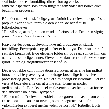
skal indeholde en formidlingsdimension og en ekstern
samarbejdspartner, som enten fungerer som vidensressource eller
bedømmer processen.
Efter det naturvidenskabelige grundforløb laver eleverne også fast et
projekt, hvor de skal formidle den viden, de har fået, til
folkeskoleelever.
"Det vil sige, at målgruppen er uden forforståelse. Det er en vigtig
pointe," siger Dorte Fensteen Nielsen.
Kravet er desuden, at eleverne ikke må producere en statisk
formidling. Powerpoints og plancher er bandlyst. Det resulterer ofte
i en stor kreativitet, hvor eleverne folder sig ud i rap, spil og film om
naturvidenskabelige emner. Eleverne konkurrerer om folkeskolernes
gunst. Æren og biografbilletter er sat på spil.
Det er dog ikke kun i Innovationsfabrikken, at lærerne har indført
innovation. De prøver også at inddrage forskellige innovative
processer og greb, der kan ske i et almindeligt klasselokale. Det kan
være at bede eleverne om at tegne eller forme en model
tredimensionelt. For eksempel er eleverne blevet bedt om at forme
den amerikanske drøm i sølvpapir.
"På den måde får eleverne koblet et redegørende niveau, som er den
læste tekst, til et abstrakt niveau, som er begrebet. Man får i
virkeligheden aktiveret megen viden på kort tid," fortæller Dorte