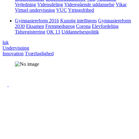
Vejledning
Vidensdeling
Videregående uddannelse
Vikar
Virtuel undervisning
VUC
Ytringsfrihed
Gymnasiereform 2016
Kunstig intelligens
Gymnasiereform
2030
Eksamen
Fremmedsprog
Corona
Elevfordeling
Tidsregistrering
OK 13
Uddannelsespolitik
luk
Undervisning
Innovation
Tværfaglighed