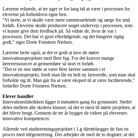
Lærerne erfarede, at tre uger er for lang tid at være i processen for
eleverne på forholdsvis egne ben.
"Vi lærte, at vi skulle være mere rammesættende og sørge for små
forløb. Eleverne skulle producere noget undervejs i processen, som
vi kunne give dem feedback på. Så vidste de, hvor de var i
processen. Det har vi gjort efterfølgende, og det fungerer rigtig
godt," siger Dorte Fensteen Nielsen.
Lærerne lærte også, at det er godt at lave de større
innovationsprojekter med flere fag. For det kræver mange
lærerressourcer at gennemføre så stort et forløb.
"Det er en stor støtte at være flere lærere sammen i et
innovationsprojekt, fordi man får en helt ny lærerrolle, som man skal
forholde sig til. Man går fra at være ekspert til at være faciliterende,"
fortæller Dorte Fensteen Nielsen.
Elever handler
Innovationsfabrikken ligger ti minutters gang fra gymnasiet. Stedet
deles mellem alle skolens klasser, så det er mest til større projekter, at
det bliver brugt. Gennem de tre år bygger de videre på elevernes
innovative kompetencer.
Allerede ved studieretningsprojektet i 1.g tilrettelægger de fast en
proces med idégenerering. Der arbejder de med de to dogmer; at det