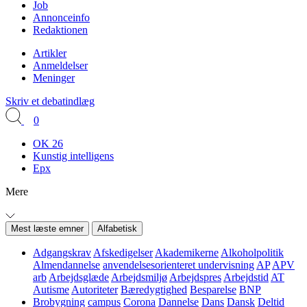
Job
Annonceinfo
Redaktionen
Artikler
Anmeldelser
Meninger
Skriv et debatindlæg
0
OK 26
Kunstig intelligens
Epx
Mere
Mest læste emner
Alfabetisk
Adgangskrav
Afskedigelser
Akademikerne
Alkoholpolitik
Almendannelse
anvendelsesorienteret undervisning
AP
APV
arb
Arbejdsglæde
Arbejdsmiljø
Arbejdspres
Arbejdstid
AT
Autisme
Autoriteter
Bæredygtighed
Besparelse
BNP
Brobygning
campus
Corona
Dannelse
Dans
Dansk
Deltid