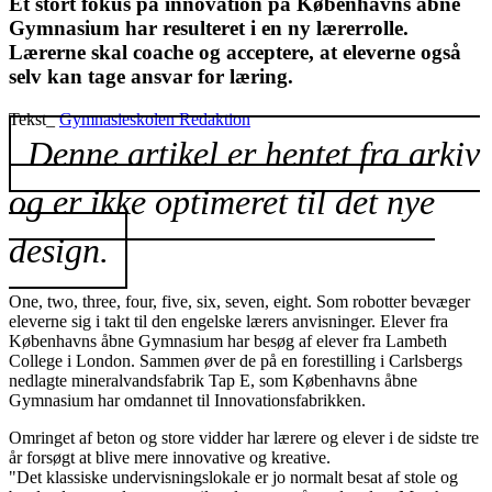
Et stort fokus på innovation på Københavns åbne
Gymnasium har resulteret i en ny lærerrolle.
Lærerne skal coache og acceptere, at eleverne også
selv kan tage ansvar for læring.
Tekst_
Gymnasieskolen Redaktion
Denne artikel er hentet fra arkiv
og er ikke optimeret til det nye
design.
One, two, three, four, five, six, seven, eight. Som robotter bevæger
eleverne sig i takt til den engelske lærers anvisninger. Elever fra
Københavns åbne Gymnasium har besøg af elever fra Lambeth
College i London. Sammen øver de på en forestilling i Carlsbergs
nedlagte mineralvandsfabrik Tap E, som Københavns åbne
Gymnasium har omdannet til Innovationsfabrikken.
Omringet af beton og store vidder har lærere og elever i de sidste tre
år forsøgt at blive mere innovative og kreative.
"Det klassiske undervisningslokale er jo normalt besat af stole og