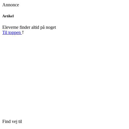
Annonce
Skip
Artikel
to
content
Eleverne finder altid på noget
Til toppen
Find vej til