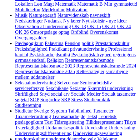
Lokalløn
Løn
Magt
Matematik
Matematik B
Min gymnasietid
Mobiltelefon
Mødekultur
Motivation
Musik
Naturgeografi
Naturvidenskab
navneskift
Nedskæringer
Nudansk
Ny lærer
Nyt skoleår - nye ideer
Observation af undervisning
OK 13
OK 15
OK 21
OK 24
OK 26
Omsorgsdage
optag
Ordblind
Overenskomst
Overgangsalder
Pædagogikum
Palæstina
Pension
politik
Præstationskultur
Praksisfaglighed
Praktikant
privatundervisning
Professionel
kapital
Psykisk arbejdsmiljø
Psykologisk tryghed
regeringens
gymnasieudspil
Religion
Repræsentantskabsmøde
Repræsentantskabsmøde 2023
Repræsentantskabsmøde 2024
Repræsentantskabsmøde 2025
Rettestrategier
samarbejde
mellem uddannelser
Seksualundervisning
Selvcensur
Seniorarbejdsliv
serviceeftersyn
Sexchikane
Sexisme
Skærmfri undervisning
Skriftlighed
Snyd
social arv
Sociale Medier
Socialt taxameter
søgetal
SOP
Sorgorlov
SRP
Stress
Studiepraktik
Studieretning
Studietur
Sverige
Sygdom
Talblindhed
Taxameter
Taxameterordning
Teamsamarbejde
Tekst
Teoretisk
pædagogikum
Test
Tidsregistrering
Tillidsrepræsentant
Tilsyn
Tværfaglighed
Uddannelsespolitik
Udveksling
Undervisning
Undervisningsdifferentiering
Undervisningsevaluering
ungdomskultur
ungdomsuddannelse
valg
Valgkamp