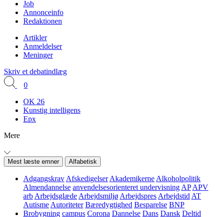
Job
Annonceinfo
Redaktionen
Artikler
Anmeldelser
Meninger
Skriv et debatindlæg
0
OK 26
Kunstig intelligens
Epx
Mere
Mest læste emner
Alfabetisk
Adgangskrav
Afskedigelser
Akademikerne
Alkoholpolitik
Almendannelse
anvendelsesorienteret undervisning
AP
APV
arb
Arbejdsglæde
Arbejdsmiljø
Arbejdspres
Arbejdstid
AT
Autisme
Autoriteter
Bæredygtighed
Besparelse
BNP
Brobygning
campus
Corona
Dannelse
Dans
Dansk
Deltid