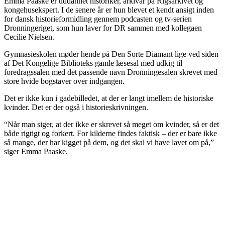
Emma Paaske er uddannet historiker, arkivar på Rigsarkivet og
kongehusekspert. I de senere år er hun blevet et kendt ansigt inden
for dansk historieformidling gennem podcasten og tv-serien
Dronningeriget, som hun laver for DR sammen med kollegaen
Cecilie Nielsen.
Gymnasieskolen møder hende på Den Sorte Diamant lige ved siden
af Det Kongelige Biblioteks gamle læsesal med udkig til
foredragssalen med det passende navn Dronningesalen skrevet med
store hvide bogstaver over indgangen.
Det er ikke kun i gadebilledet, at der er langt imellem de historiske
kvinder. Det er der også i historieskrivningen.
“Når man siger, at der ikke er skrevet så meget om kvinder, så er det
både rigtigt og forkert. For kilderne findes faktisk – der er bare ikke
så mange, der har kigget på dem, og det skal vi have lavet om på,”
siger Emma Paaske.