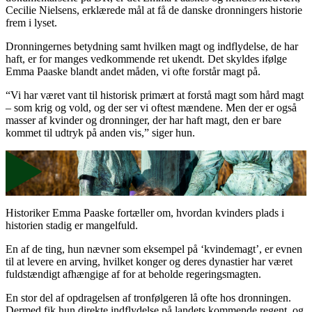
Cecilie Nielsens, erklærede mål at få de danske dronningers historie
frem i lyset.
Dronningernes betydning samt hvilken magt og indflydelse, de har
haft, er for manges vedkommende ret ukendt. Det skyldes ifølge
Emma Paaske blandt andet måden, vi ofte forstår magt på.
“Vi har været vant til historisk primært at forstå magt som hård magt
– som krig og vold, og der ser vi oftest mændene. Men der er også
masser af kvinder og dronninger, der har haft magt, den er bare
kommet til udtryk på anden vis,” siger hun.
Historiker Emma Paaske fortæller om, hvordan kvinders plads i
historien stadig er mangelfuld.
En af de ting, hun nævner som eksempel på ‘kvindemagt’, er evnen
til at levere en arving, hvilket konger og deres dynastier har været
fuldstændigt afhængige af for at beholde regeringsmagten.
En stor del af opdragelsen af tronfølgeren lå ofte hos dronningen.
Dermed fik hun direkte indflydelse på landets kommende regent, og