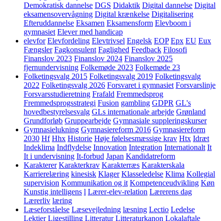
Demokratisk dannelse
DGS
Didaktik
Digital dannelse
Digital
eksamensovervågning
Digital krænkelse
Digitalisering
Efteruddannelse
Eksamen
Eksamensform
Elevboom i
gymnasiet
Elever med handicap
elevfor
Elevfordeling
Elevtrivsel
Engelsk
EOP
Epx
EU
Eux
Fængsler
Fagkonsulent
Faglighed
Feedback
Filosofi
Finanslov 2023
Finanslov 2024
Finanslov 2025
fjernundervisning
Folkemøde 2023
Folkemøde 23
Folketingsvalg 2015
Folketingsvalg 2019
Folketingsvalg
2022
Folketingsvalg 2026
Forsvaret i gymnasiet
Forsvarslinje
Forsvarsstudieretning
Frafald
Fremmedsprog
Fremmedsprogsstrategi
Fusion
gambling
GDPR
GL's
hovedbestyrelsesvalg
GLs internationale arbejde
Grønland
Grundforløb
Gruppearbejde
Gymnasiale suppleringskurser
Gymnasielukning
Gymnasiereform 2016
Gymnasiereform
2030
Hf
Hhx
Historie
Høje følelsesmæssige krav
Htx
Idræt
Indeklima
Indflydelse
Innovation
Integration
Internationalt
It
It i undervisning
It-forbud
Japan
Kandidatreform
Karakterer
Karakterkrav
Karakterræs
Karakterskala
Karrierelæring
kinesisk
Klager
Klasseledelse
Klima
Kollegial
supervision
Kommunikation og it
Kompetenceudvikling
Køn
Kunstig intelligens
l
Lærer-elev-relation
Lærerens dag
Lærerliv
læring
Læseforståelse
Læsevejledning
læsning
Lectio
Ledelse
Lektier
Ligestilling
Litteratur
Litteraturkanon
Lokalaftale