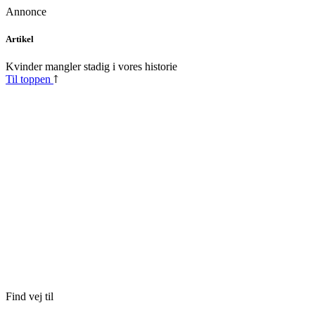
Annonce
Skip
Artikel
to
content
Kvinder mangler stadig i vores historie
Til toppen
Find vej til