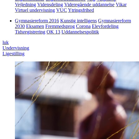
Vejledning
Vidensdeling
Videregående uddannelse
Vikar
Virtuel undervisning
VUC
Ytringsfrihed
Gymnasiereform 2016
Kunstig intelligens
Gymnasiereform
2030
Eksamen
Fremmedsprog
Corona
Elevfordeling
Tidsregistrering
OK 13
Uddannelsespolitik
luk
Undervisning
Ligestilling