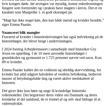
hvis kongen døde, før arvingen var myndig, kunne enkedronningen
fungere som formynder og i praksis have magten i årevis. Det er en
karakter som Margrethe 1. et godt eksempel på.
”Magt har ikke noget køn, den kan både mænd og kvinder besidde,”
siger Emma Paaske.
Nuanceret blik mangler
Fraværet af kvinder i historieskrivningen har også indvirkning på de
historiebøger, der bliver brugt i undervisningen.
I 2024 foretog Arbejdermuseet i samarbejde med historiker Gry
Jexen en optælling. I de 10 mest anvendte historiebøger i
grundskolen og gymnasiet er 1.725 personer nævnt ved navn. Kun
89 er kvinder.
Emma Paaske kalder det en voldsom og uheldig skævvridning, for
kvinder har altid udgjort halvdelen af verdens befolkning, bedrevet
masser af betydningsfulde ting og været aktive medskabere af
historien.
Det giver ikke kun børn og unge få kvindelige historiske
rollemodeller. Det begrænser deres viden om Danmark og deres
forståelse af det samfund, de er formet af og selv skal bidrage til at
videreudvikle.