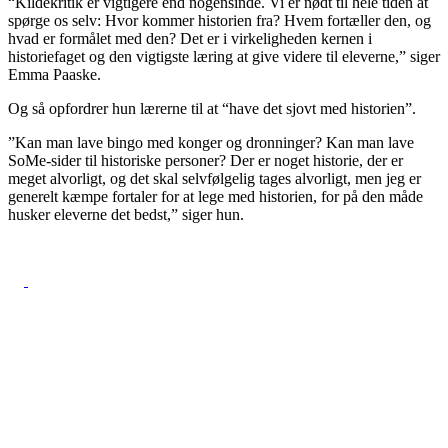
“Kildekritik er vigtigere end nogensinde. Vi er nødt til hele tiden at
spørge os selv: Hvor kommer historien fra? Hvem fortæller den, og
hvad er formålet med den? Det er i virkeligheden kernen i
historiefaget og den vigtigste læring at give videre til eleverne,” siger
Emma Paaske.
Og så opfordrer hun lærerne til at “have det sjovt med historien”.
”Kan man lave bingo med konger og dronninger? Kan man lave
SoMe-sider til historiske personer? Der er noget historie, der er
meget alvorligt, og det skal selvfølgelig tages alvorligt, men jeg er
generelt kæmpe fortaler for at lege med historien, for på den måde
husker eleverne det bedst,” siger hun.