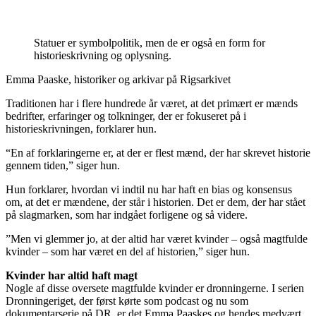
Statuer er symbolpolitik, men de er også en form for
historieskrivning og oplysning.
Emma Paaske, historiker og arkivar på Rigsarkivet
Traditionen har i flere hundrede år været, at det primært er mænds
bedrifter, erfaringer og tolkninger, der er fokuseret på i
historieskrivningen, forklarer hun.
“En af forklaringerne er, at der er flest mænd, der har skrevet historie
gennem tiden,” siger hun.
Hun forklarer, hvordan vi indtil nu har haft en bias og konsensus
om, at det er mændene, der står i historien. Det er dem, der har stået
på slagmarken, som har indgået forligene og så videre.
”Men vi glemmer jo, at der altid har været kvinder – også magtfulde
kvinder – som har været en del af historien,” siger hun.
Kvinder har altid haft magt
Nogle af disse oversete magtfulde kvinder er dronningerne. I serien
Dronningeriget, der først kørte som podcast og nu som
dokumentarserie på DR, er det Emma Paaskes og hendes medvært,