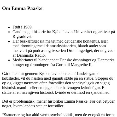
Om Emma Paaske
Født i 1989.
Cand.mag. i historie fra Københavns Universitet og arkivar på
Rigsarkivet.
Har beskæftiget sig meget med det danske kongehus, især
med dronningerne i danmarkshistorien, blandt andet som
medvært på podcast og tv-serien Dronningeriget, der udgives
af Danmarks Radio.
Medforfatter til blandt andet Danske dronninger og Danmarks
konger og dronninger: fra Gorm til Margrethe II.
Går du en tur gennem København eller en af landets gamle
købstæder, vil du næsten med garanti støde på en statue. Stopper du
op og kigger nærmere efter, forestiller den sandsynligvis en vigtig
historisk mand – eller en nøgen eller halvnøgen kvindefigur. En
statue af en navngiven historisk kvinde er derimod en sjældenhed.
Det er problematisk, mener historiker Emma Paaske. For det betyder
noget, hvem landets statuer forestiller.
“Statuer er og har altid været symbolpolitik, men de er også en form