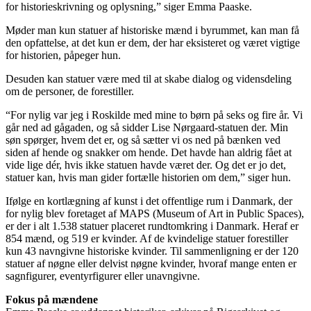
for historieskrivning og oplysning,” siger Emma Paaske.
Møder man kun statuer af historiske mænd i byrummet, kan man få
den opfattelse, at det kun er dem, der har eksisteret og været vigtige
for historien, påpeger hun.
Desuden kan statuer være med til at skabe dialog og vidensdeling
om de personer, de forestiller.
“For nylig var jeg i Roskilde med mine to børn på seks og fire år. Vi
går ned ad gågaden, og så sidder Lise Nørgaard-statuen der. Min
søn spørger, hvem det er, og så sætter vi os ned på bænken ved
siden af hende og snakker om hende. Det havde han aldrig fået at
vide lige dér, hvis ikke statuen havde været der. Og det er jo det,
statuer kan, hvis man gider fortælle historien om dem,” siger hun.
Ifølge en kortlægning af kunst i det offentlige rum i Danmark, der
for nylig blev foretaget af MAPS (Museum of Art in Public Spaces),
er der i alt 1.538 statuer placeret rundtomkring i Danmark. Heraf er
854 mænd, og 519 er kvinder. Af de kvindelige statuer forestiller
kun 43 navngivne historiske kvinder. Til sammenligning er der 120
statuer af nøgne eller delvist nøgne kvinder, hvoraf mange enten er
sagnfigurer, eventyrfigurer eller unavngivne.
Fokus på mændene