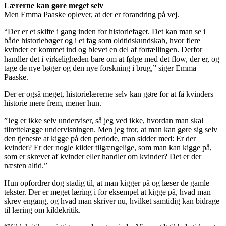
Lærerne kan gøre meget selv
Men Emma Paaske oplever, at der er forandring på vej.
“Der er et skifte i gang inden for historiefaget. Det kan man se i
både historiebøger og i et fag som oldtidskundskab, hvor flere
kvinder er kommet ind og blevet en del af fortællingen. Derfor
handler det i virkeligheden bare om at følge med det flow, der er, og
tage de nye bøger og den nye forskning i brug,” siger Emma
Paaske.
Der er også meget, historielærerne selv kan gøre for at få kvinders
historie mere frem, mener hun.
”Jeg er ikke selv underviser, så jeg ved ikke, hvordan man skal
tilrettelægge undervisningen. Men jeg tror, at man kan gøre sig selv
den tjeneste at kigge på den periode, man sidder med: Er der
kvinder? Er der nogle kilder tilgængelige, som man kan kigge på,
som er skrevet af kvinder eller handler om kvinder? Det er der
næsten altid.”
Hun opfordrer dog stadig til, at man kigger på og læser de gamle
tekster. Der er meget læring i for eksempel at kigge på, hvad man
skrev engang, og hvad man skriver nu, hvilket samtidig kan bidrage
til læring om kildekritik.