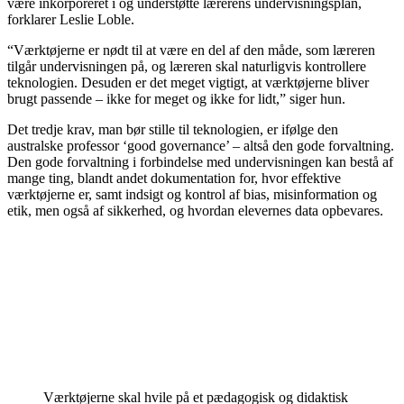
være inkorporeret i og understøtte lærerens undervisningsplan,
forklarer Leslie Loble.
“Værktøjerne er nødt til at være en del af den måde, som læreren
tilgår undervisningen på, og læreren skal naturligvis kontrollere
teknologien. Desuden er det meget vigtigt, at værktøjerne bliver
brugt passende – ikke for meget og ikke for lidt,” siger hun.
Det tredje krav, man bør stille til teknologien, er ifølge den
australske professor ‘good governance’ – altså den gode forvaltning.
Den gode forvaltning i forbindelse med undervisningen kan bestå af
mange ting, blandt andet dokumentation for, hvor effektive
værktøjerne er, samt indsigt og kontrol af bias, misinformation og
etik, men også af sikkerhed, og hvordan elevernes data opbevares.
Værktøjerne skal hvile på et pædagogisk og didaktisk