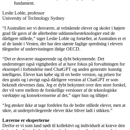
fundament.
Leslie Loble, professor
University of Technology Sydney
“I Australien ser vi desværre, at velstående elever og skoler i højere
grad får gavn af de allerbedste uddannelsesteknologier end de
dårligere stillede,” siger Leslie Loble og fortæller, at Australien er et
af de lande i Vesten, der har den største faglige spredning i elevers
tilegnelse af undervisningen ifølge OECD.
“Det er desværre stagnerende og dybt bekymrende. Det
understreger også vigtigheden af at have fokus på forvaltningen for
eksempel i forbindelse med ChatGPT og anden generativ kunstig
intelligens. Elever kan købe sig til en bedre version, og prisen for
den gratis og i øvrigt også dårligere version af ChatGPT er som
bekendt elevernes data. Jeg er dybt bekymret over den store forskel,
der vil være mellem de forskellige versioner af de teknologiske
værktøjer og konsekvenserne af det,” siger hun og tilføjer:
“Jeg ønsker ikke at tage fordelen fra de bedre stillede elever, men at
sikre, at underprivilegerede elever ikke bliver ladt i stikken.”
Lærerne er eksperterne
Derfor er vi som land nødt til kollektivt og individuelt at kræve den