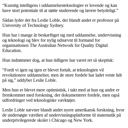
“Kunstig intelligens i uddannelsesteknologier er lovende og kan
have stort potentiale til at støtte studerende og lærere betydeligt.”
Sådan lyder det fra Leslie Loble, der blandt andet er professor på
University of Technology Sydney.
Hun har i mange år beskæftiget sig med uddannelse, undervisning
og teknologi og blev for nylig udnævnt til formand for
organisationen The Australian Network for Quality Digital
Education.
Hun indrømmer dog, at hun tidligere har været ret så skeptisk:
“Fordi vi igen og igen er blevet fortalt, at teknologien vil
revolutionere uddannelser, men de store fordele har ladet vente lidt
på sig,” uddyber Leslie Loble.
Men hun er blevet mere optimistisk, i takt med at hun og andre er
fremkommet med forskning, der dokumenterer fordele, men også
udfordringer ved teknologiske værktøjer.
Leslie Loble nævner blandt andet nyere amerikansk forskning, hvor
de undersøgte værdien af undervisningsplatforme til matematik på
underprivilegerede skoler i Chicago og New York.