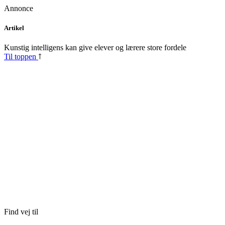
Annonce
Skip
Artikel
to
content
Kunstig intelligens kan give elever og lærere store fordele
Til toppen
Find vej til