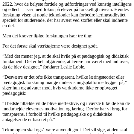
2022, hvor de belyste fordele og udfordringer ved kunstig intelligens
og edtech – især med fokus på elever på forskelligt niveau. Hendes
forskning viser, at nogle teknologier kan forbedre læringsudbyttet,
specielt for studerende, der har svært ved stoffet eller skal indhente
en del.
Men det kræver ifølge forskningen især tre ting:
For det første skal værktøjerne være designet godt.
“Med det mener jeg, at de skal hvile på et pædagogisk og didaktisk
fundament. Det er helt afgørende, at lærere har været med ind over,
da de blev designet,” forklarer Leslie Loble.
“Desværre er det ofte ikke transparent, hvilke læringsteorier eller
pædagogisk forskning mange undervisningsplatforme bygger på,”
siger hun og advarer mod, hvis værktøjerne ikke er opbygget
pædagogisk:
“I bedste tilfælde vil de blive ineffektive, og i værste tilfælde kan de
modarbejde elevernes motivation og læring. Derfor har vi brug for
transparens, i forhold til hvilke pædagogiske og didaktiske
antagelser de er baseret på.”
Teknologien skal også være anvendt godt. Det vil sige, at den skal