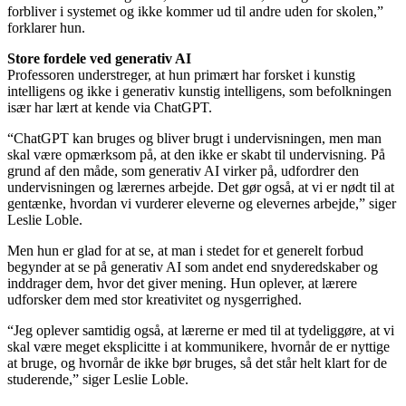
forbliver i systemet og ikke kommer ud til andre uden for skolen,”
forklarer hun.
Store fordele ved generativ AI
Professoren understreger, at hun primært har forsket i kunstig
intelligens og ikke i generativ kunstig intelligens, som befolkningen
især har lært at kende via ChatGPT.
“ChatGPT kan bruges og bliver brugt i undervisningen, men man
skal være opmærksom på, at den ikke er skabt til undervisning. På
grund af den måde, som generativ AI virker på, udfordrer den
undervisningen og lærernes arbejde. Det gør også, at vi er nødt til at
gentænke, hvordan vi vurderer eleverne og elevernes arbejde,” siger
Leslie Loble.
Men hun er glad for at se, at man i stedet for et generelt forbud
begynder at se på generativ AI som andet end snyderedskaber og
inddrager dem, hvor det giver mening. Hun oplever, at lærere
udforsker dem med stor kreativitet og nysgerrighed.
“Jeg oplever samtidig også, at lærerne er med til at tydeliggøre, at vi
skal være meget eksplicitte i at kommunikere, hvornår de er nyttige
at bruge, og hvornår de ikke bør bruges, så det står helt klart for de
studerende,” siger Leslie Loble.