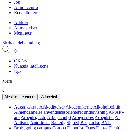
Job
Annonceinfo
Redaktionen
Artikler
Anmeldelser
Meninger
Skriv et debatindlæg
0
OK 26
Kunstig intelligens
Epx
Mere
Mest læste emner
Alfabetisk
Adgangskrav
Afskedigelser
Akademikerne
Alkoholpolitik
Almendannelse
anvendelsesorienteret undervisning
AP
APV
arb
Arbejdsglæde
Arbejdsmiljø
Arbejdspres
Arbejdstid
AT
Autisme
Autoriteter
Bæredygtighed
Besparelse
BNP
Brobygning
campus
Corona
Dannelse
Dans
Dansk
Deltid