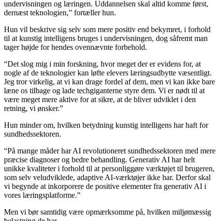
undervisningen og læringen. Uddannelsen skal altid komme først,
dernæst teknologien,” fortæller hun.
Hun vil beskrive sig selv som mere positiv end bekymret, i forhold
til at kunstig intelligens bruges i undervisningen, dog såfremt man
tager højde for hendes ovennævnte forbehold.
“Det slog mig i min forskning, hvor meget der er evidens for, at
nogle af de teknologier kan løfte elevers læringsudbytte væsentligt.
Jeg tror virkelig, at vi kan drage fordel af dem, men vi kan ikke bare
læne os tilbage og lade techgiganterne styre dem. Vi er nødt til at
være meget mere aktive for at sikre, at de bliver udviklet i den
retning, vi ønsker.”
Hun minder om, hvilken betydning kunstig intelligens har haft for
sundhedssektoren.
“På mange måder har AI revolutioneret sundhedssektoren med mere
præcise diagnoser og bedre behandling. Generativ AI har helt
unikke kvaliteter i forhold til at personliggøre værktøjet til brugeren,
som selv veludviklede, adaptive AI-værktøjer ikke har. Derfor skal
vi begynde at inkorporere de positive elementer fra generativ AI i
vores læringsplatforme.”
Men vi bør samtidig være opmærksomme på, hvilken miljømæssig
belastning de har.