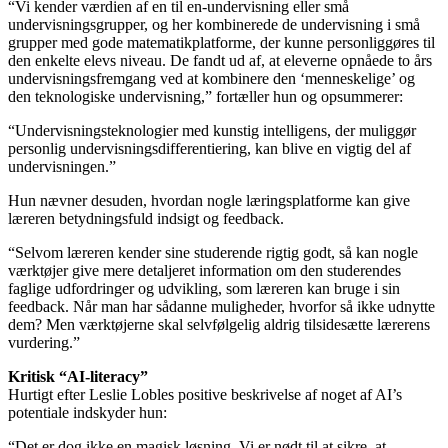
“Vi kender værdien af en til en-undervisning eller små
undervisningsgrupper, og her kombinerede de undervisning i små
grupper med gode matematikplatforme, der kunne personliggøres til
den enkelte elevs niveau. De fandt ud af, at eleverne opnåede to års
undervisningsfremgang ved at kombinere den ‘menneskelige’ og
den teknologiske undervisning,” fortæller hun og opsummerer:
“Undervisningsteknologier med kunstig intelligens, der muliggør
personlig undervisningsdifferentiering, kan blive en vigtig del af
undervisningen.”
Hun nævner desuden, hvordan nogle læringsplatforme kan give
læreren betydningsfuld indsigt og feedback.
“Selvom læreren kender sine studerende rigtig godt, så kan nogle
værktøjer give mere detaljeret information om den studerendes
faglige udfordringer og udvikling, som læreren kan bruge i sin
feedback. Når man har sådanne muligheder, hvorfor så ikke udnytte
dem? Men værktøjerne skal selvfølgelig aldrig tilsidesætte lærerens
vurdering.”
Kritisk “AI-literacy”
Hurtigt efter Leslie Lobles positive beskrivelse af noget af AI’s
potentiale indskyder hun:
“Det er dog ikke en magisk løsning. Vi er nødt til at sikre, at