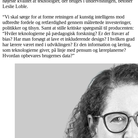
højeste kvalitet af teknologier, der bruges i undervisningen, betoner
Leslie Loble.
“Vi skal sørge for at forme retningen af ​​kunstig intelligens mod
udbredte fordele og retfærdighed gennem målrettede investeringer,
politikker og tilsyn. Samt at stille kritiske spørgsmål til producenten:
“Hviler teknologierne på pædagogisk forskning? Er der fravær af
bias? Har man forsøgt at lave et inkluderende design? I hvilken grad
har lærere været med i udviklingen? Er den information og læring,
som teknologierne giver, på linje med pensum og læreplanerne?
Hvordan opbevares brugernes data?”