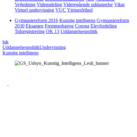
Vejledning
Vidensdeling
Videregående uddannelse
Vikar
Virtuel undervisning
VUC
Ytringsfrihed
Gymnasiereform 2016
Kunstig intelligens
Gymnasiereform
2030
Eksamen
Fremmedsprog
Corona
Elevfordeling
Tidsregistrering
OK 13
Uddannelsespolitik
luk
Uddannelsespolitik
Undervisning
Kunstig intelligens