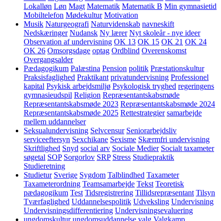
Lokalløn
Løn
Magt
Matematik
Matematik B
Min gymnasietid
Mobiltelefon
Mødekultur
Motivation
Musik
Naturgeografi
Naturvidenskab
navneskift
Nedskæringer
Nudansk
Ny lærer
Nyt skoleår - nye ideer
Observation af undervisning
OK 13
OK 15
OK 21
OK 24
OK 26
Omsorgsdage
optag
Ordblind
Overenskomst
Overgangsalder
Pædagogikum
Palæstina
Pension
politik
Præstationskultur
Praksisfaglighed
Praktikant
privatundervisning
Professionel
kapital
Psykisk arbejdsmiljø
Psykologisk tryghed
regeringens
gymnasieudspil
Religion
Repræsentantskabsmøde
Repræsentantskabsmøde 2023
Repræsentantskabsmøde 2024
Repræsentantskabsmøde 2025
Rettestrategier
samarbejde
mellem uddannelser
Seksualundervisning
Selvcensur
Seniorarbejdsliv
serviceeftersyn
Sexchikane
Sexisme
Skærmfri undervisning
Skriftlighed
Snyd
social arv
Sociale Medier
Socialt taxameter
søgetal
SOP
Sorgorlov
SRP
Stress
Studiepraktik
Studieretning
Studietur
Sverige
Sygdom
Talblindhed
Taxameter
Taxameterordning
Teamsamarbejde
Tekst
Teoretisk
pædagogikum
Test
Tidsregistrering
Tillidsrepræsentant
Tilsyn
Tværfaglighed
Uddannelsespolitik
Udveksling
Undervisning
Undervisningsdifferentiering
Undervisningsevaluering
ungdomskultur
ungdomsuddannelse
valg
Valgkamp