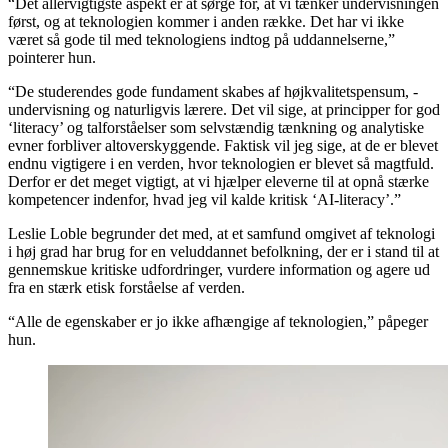
“Det allervigtigste aspekt er at sørge for, at vi tænker undervisningen
først, og at teknologien kommer i anden række. Det har vi ikke
været så gode til med teknologiens indtog på uddannelserne,”
pointerer hun.
“De studerendes gode fundament skabes af højkvalitetspensum, -
undervisning og naturligvis lærere. Det vil sige, at principper for god
‘literacy’ og talforståelser som selvstændig tænkning og analytiske
evner forbliver altoverskyggende. Faktisk vil jeg sige, at de er blevet
endnu vigtigere i en verden, hvor teknologien er blevet så magtfuld.
Derfor er det meget vigtigt, at vi hjælper eleverne til at opnå stærke
kompetencer indenfor, hvad jeg vil kalde kritisk ‘AI-literacy’.”
Leslie Loble begrunder det med, at et samfund omgivet af teknologi
i høj grad har brug for en veluddannet befolkning, der er i stand til at
gennemskue kritiske udfordringer, vurdere information og agere ud
fra en stærk etisk forståelse af verden.
“Alle de egenskaber er jo ikke afhængige af teknologien,” påpeger
hun.