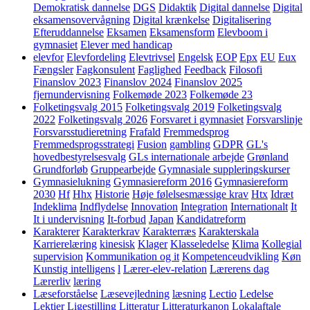
Demokratisk dannelse
DGS
Didaktik
Digital dannelse
Digital
eksamensovervågning
Digital krænkelse
Digitalisering
Efteruddannelse
Eksamen
Eksamensform
Elevboom i
gymnasiet
Elever med handicap
elevfor
Elevfordeling
Elevtrivsel
Engelsk
EOP
Epx
EU
Eux
Fængsler
Fagkonsulent
Faglighed
Feedback
Filosofi
Finanslov 2023
Finanslov 2024
Finanslov 2025
fjernundervisning
Folkemøde 2023
Folkemøde 23
Folketingsvalg 2015
Folketingsvalg 2019
Folketingsvalg
2022
Folketingsvalg 2026
Forsvaret i gymnasiet
Forsvarslinje
Forsvarsstudieretning
Frafald
Fremmedsprog
Fremmedsprogsstrategi
Fusion
gambling
GDPR
GL's
hovedbestyrelsesvalg
GLs internationale arbejde
Grønland
Grundforløb
Gruppearbejde
Gymnasiale suppleringskurser
Gymnasielukning
Gymnasiereform 2016
Gymnasiereform
2030
Hf
Hhx
Historie
Høje følelsesmæssige krav
Htx
Idræt
Indeklima
Indflydelse
Innovation
Integration
Internationalt
It
It i undervisning
It-forbud
Japan
Kandidatreform
Karakterer
Karakterkrav
Karakterræs
Karakterskala
Karrierelæring
kinesisk
Klager
Klasseledelse
Klima
Kollegial
supervision
Kommunikation og it
Kompetenceudvikling
Køn
Kunstig intelligens
l
Lærer-elev-relation
Lærerens dag
Lærerliv
læring
Læseforståelse
Læsevejledning
læsning
Lectio
Ledelse
Lektier
Ligestilling
Litteratur
Litteraturkanon
Lokalaftale