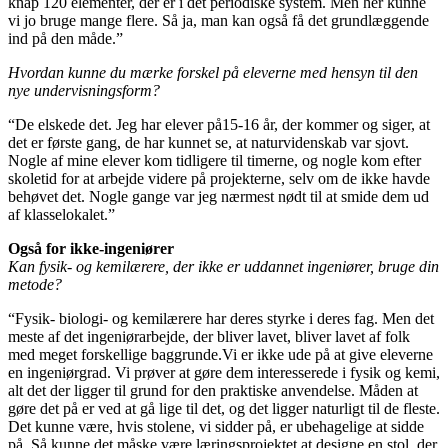
knap 120 elementer, der er i det periodiske system. Men her kunne
vi jo bruge mange flere. Så ja, man kan også få det grundlæggende
ind på den måde.”
Hvordan kunne du m
æ
rke forskel p
å
eleverne med hensyn til den
nye undervisningsform?
“De elskede det. Jeg har elever på15-16 år, der kommer og siger, at
det er første gang, de har kunnet se, at naturvidenskab var sjovt.
Nogle af mine elever kom tidligere til timerne, og nogle kom efter
skoletid for at arbejde videre på projekterne, selv om de ikke havde
behøvet det. Nogle gange var jeg nærmest nødt til at smide dem ud
af klasselokalet.”
Også for ikke-ingeniører
Kan fysik- og kemil
æ
rere, der ikke er uddannet ingeni
ø
rer, bruge din
metode?
“Fysik- biologi- og kemilærere har deres styrke i deres fag. Men det
meste af det ingeniørarbejde, der bliver lavet, bliver lavet af folk
med meget forskellige baggrunde.Vi er ikke ude på at give eleverne
en ingeniørgrad. Vi prøver at gøre dem interesserede i fysik og kemi,
alt det der ligger til grund for den praktiske anvendelse. Måden at
gøre det på er ved at gå lige til det, og det ligger naturligt til de fleste.
Det kunne være, hvis stolene, vi sidder på, er ubehagelige at sidde
på. Så kunne det måske være læringsprojektet at designe en stol, der