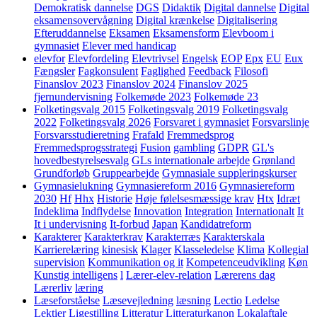
Demokratisk dannelse
DGS
Didaktik
Digital dannelse
Digital
eksamensovervågning
Digital krænkelse
Digitalisering
Efteruddannelse
Eksamen
Eksamensform
Elevboom i
gymnasiet
Elever med handicap
elevfor
Elevfordeling
Elevtrivsel
Engelsk
EOP
Epx
EU
Eux
Fængsler
Fagkonsulent
Faglighed
Feedback
Filosofi
Finanslov 2023
Finanslov 2024
Finanslov 2025
fjernundervisning
Folkemøde 2023
Folkemøde 23
Folketingsvalg 2015
Folketingsvalg 2019
Folketingsvalg
2022
Folketingsvalg 2026
Forsvaret i gymnasiet
Forsvarslinje
Forsvarsstudieretning
Frafald
Fremmedsprog
Fremmedsprogsstrategi
Fusion
gambling
GDPR
GL's
hovedbestyrelsesvalg
GLs internationale arbejde
Grønland
Grundforløb
Gruppearbejde
Gymnasiale suppleringskurser
Gymnasielukning
Gymnasiereform 2016
Gymnasiereform
2030
Hf
Hhx
Historie
Høje følelsesmæssige krav
Htx
Idræt
Indeklima
Indflydelse
Innovation
Integration
Internationalt
It
It i undervisning
It-forbud
Japan
Kandidatreform
Karakterer
Karakterkrav
Karakterræs
Karakterskala
Karrierelæring
kinesisk
Klager
Klasseledelse
Klima
Kollegial
supervision
Kommunikation og it
Kompetenceudvikling
Køn
Kunstig intelligens
l
Lærer-elev-relation
Lærerens dag
Lærerliv
læring
Læseforståelse
Læsevejledning
læsning
Lectio
Ledelse
Lektier
Ligestilling
Litteratur
Litteraturkanon
Lokalaftale