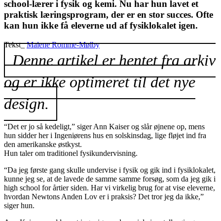
school-lærer i fysik og kemi. Nu har hun lavet et
praktisk læringsprogram, der er en stor succes. Ofte
kan hun ikke få eleverne ud af fysiklokalet igen.
Tekst_
Malene Romme-Mølby
Denne artikel er hentet fra arkiv
og er ikke optimeret til det nye
design.
“Det er jo så kedeligt,” siger Ann Kaiser og slår øjnene op, mens
hun sidder her i Ingeniørens hus en solskinsdag, lige fløjet ind fra
den amerikanske østkyst.
Hun taler om traditionel fysikundervisning.
“Da jeg første gang skulle undervise i fysik og gik ind i fysiklokalet,
kunne jeg se, at de lavede de samme samme forsøg, som da jeg gik i
high school for årtier siden. Har vi virkelig brug for at vise eleverne,
hvordan Newtons Anden Lov er i praksis? Det tror jeg da ikke,”
siger hun.