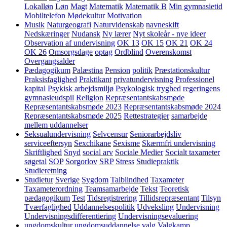
Lokalløn
Løn
Magt
Matematik
Matematik B
Min gymnasietid
Mobiltelefon
Mødekultur
Motivation
Musik
Naturgeografi
Naturvidenskab
navneskift
Nedskæringer
Nudansk
Ny lærer
Nyt skoleår - nye ideer
Observation af undervisning
OK 13
OK 15
OK 21
OK 24
OK 26
Omsorgsdage
optag
Ordblind
Overenskomst
Overgangsalder
Pædagogikum
Palæstina
Pension
politik
Præstationskultur
Praksisfaglighed
Praktikant
privatundervisning
Professionel
kapital
Psykisk arbejdsmiljø
Psykologisk tryghed
regeringens
gymnasieudspil
Religion
Repræsentantskabsmøde
Repræsentantskabsmøde 2023
Repræsentantskabsmøde 2024
Repræsentantskabsmøde 2025
Rettestrategier
samarbejde
mellem uddannelser
Seksualundervisning
Selvcensur
Seniorarbejdsliv
serviceeftersyn
Sexchikane
Sexisme
Skærmfri undervisning
Skriftlighed
Snyd
social arv
Sociale Medier
Socialt taxameter
søgetal
SOP
Sorgorlov
SRP
Stress
Studiepraktik
Studieretning
Studietur
Sverige
Sygdom
Talblindhed
Taxameter
Taxameterordning
Teamsamarbejde
Tekst
Teoretisk
pædagogikum
Test
Tidsregistrering
Tillidsrepræsentant
Tilsyn
Tværfaglighed
Uddannelsespolitik
Udveksling
Undervisning
Undervisningsdifferentiering
Undervisningsevaluering
ungdomskultur
ungdomsuddannelse
valg
Valgkamp