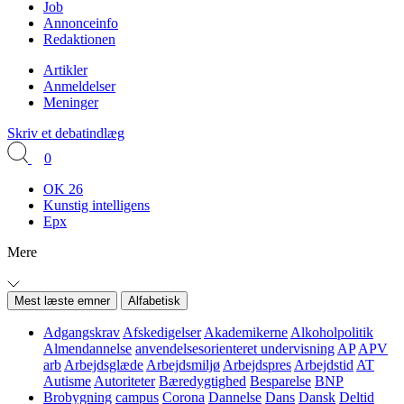
Job
Annonceinfo
Redaktionen
Artikler
Anmeldelser
Meninger
Skriv et debatindlæg
0
OK 26
Kunstig intelligens
Epx
Mere
Mest læste emner
Alfabetisk
Adgangskrav
Afskedigelser
Akademikerne
Alkoholpolitik
Almendannelse
anvendelsesorienteret undervisning
AP
APV
arb
Arbejdsglæde
Arbejdsmiljø
Arbejdspres
Arbejdstid
AT
Autisme
Autoriteter
Bæredygtighed
Besparelse
BNP
Brobygning
campus
Corona
Dannelse
Dans
Dansk
Deltid