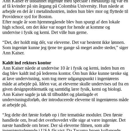
Ann Kaiser er uddannet ingeniør med speciale i metallurgi og var en
af få kvinder på sin årgang på Colombia University. Hun nåede at
arbejde en del år i metalindustrien, inden hun blev mor og flyttede til
Providence syd for Boston.
Efter nogle år som hjemmegående blev hun spurgt af den lokale
high school, om det ikke var noget for hende at komme og
undervise i fysik og kemi. Det ville hun gerne.
“Det, der holdt mig dér, var eleverne. Det var bestemt ikke lønnen.
Som ingeniør kunne jeg tjene tre gange så meget andre steder,” siger
Ann Kaiser.
Kaldt ind rektors kontor
Ann Kaiser nåede at undervise 10 år i fysik og kemi, inden hun en
dag blev kaldt ind på lederens kontor. Om hun ikke kunne tænke sig
at lave undervisning, som tog mere udgangspunkt i ingeniørens
måde at arbejde på. Idéen var, at eleverne skulle undervises ud fra en
given designproblematik og samtidig lære fysik, kemi og biologi.
Ann Kaiser sagde ja tak til tilbuddet og planlagde et
undervisningsforløb, der introducerede eleverne til ingeniørens måde
at arbejde på.
“Jeg delte det første forløb op i fire tematiske moduler. Den første
handlede om, hvad det overhovedet ville sige at være ingeniør. Det
næste handlede om broer. Der så eleverne filmen, som alle
ingeniørstuderende i USA får vist: Da Tacoma-broen kollapsede.