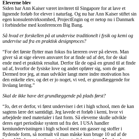
Eleverne blev
Siden har Ann Kaiser været inviteret til Singapore for at lave et
lignende forløb for elever i naturfag. Og nu har Ann Kaiser stiftet sin
egen konsulentvirksomhed, ProjectEngin og er netop nu i Danmark
i forbindelse med konferencen Big Bang.
S
å
hvad er forskellen p
å
at undervise traditionelt i fysik og kemi og
undervise ud fra en praktisk designproces?
“For det første flytter man fokus fra læreren over på eleven. Man
giver så at sige eleven ansvaret for at finde ud af det, for de skal
ende med et praktisk resultat. Derfor får de også en grund til at finde
ud af, hvorfor de fysiske love og andet opfører sig, som de gør.
Dermed tror jeg, at man udvikler langt mere indre motivation hos
den enkelte elev, og det er jo noget, vi ved, er grundlæggende for
livslang læring.”
Skal de ikke have det grundl
æ
ggende p
å
plads f
ø
rst?
“Jo, det er derfor, vi først underviser i det i high school, men de kan
sagtens lære det samtidigt. Jeg lavede et forløb i kemi, hvor vi
arbejdede med materialer i fast form. Så eleverne skulle udvikle
deres eget periodiske system ud fra det. I USA handler
kemiundervisningen i high school mest om gasser og stoffer i
flydende form, så normalt vil man måske kun bruge 10 ud af de