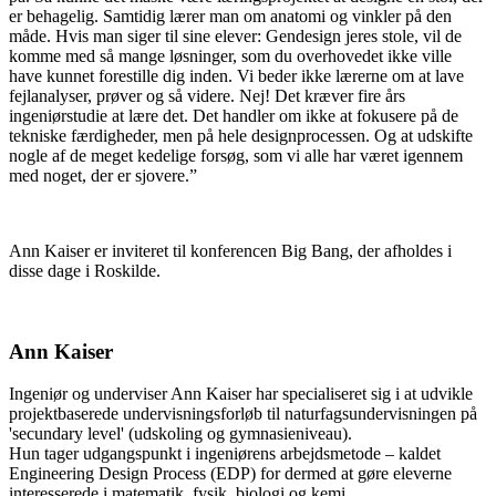
er behagelig. Samtidig lærer man om anatomi og vinkler på den
måde. Hvis man siger til sine elever: Gendesign jeres stole, vil de
komme med så mange løsninger, som du overhovedet ikke ville
have kunnet forestille dig inden. Vi beder ikke lærerne om at lave
fejlanalyser, prøver og så videre. Nej! Det kræver fire års
ingeniørstudie at lære det. Det handler om ikke at fokusere på de
tekniske færdigheder, men på hele designprocessen. Og at udskifte
nogle af de meget kedelige forsøg, som vi alle har været igennem
med noget, der er sjovere.”
Ann Kaiser er inviteret til konferencen Big Bang, der afholdes i
disse dage i Roskilde.
Ann Kaiser
Ingeniør og underviser Ann Kaiser har specialiseret sig i at udvikle
projektbaserede undervisningsforløb til naturfagsundervisningen på
'secundary level' (udskoling og gymnasieniveau).
Hun tager udgangspunkt i ingeniørens arbejdsmetode – kaldet
Engineering Design Process (EDP) for dermed at gøre eleverne
interesserede i matematik, fysik, biologi og kemi.