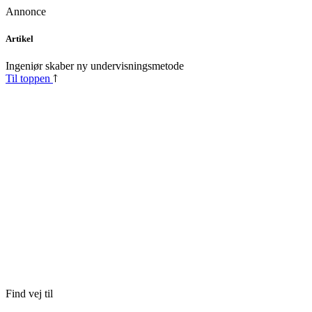
Annonce
Skip
Artikel
to
content
Ingeniør skaber ny undervisningsmetode
Til toppen
Find vej til