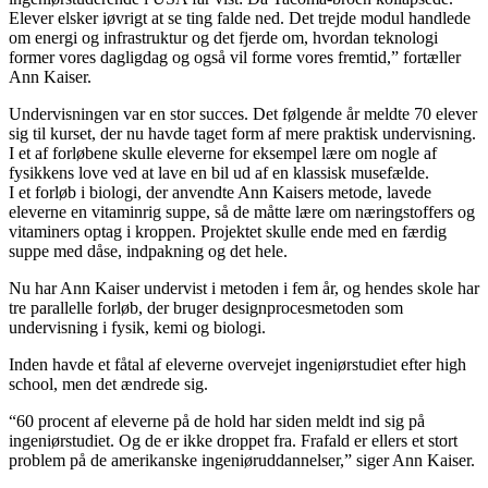
Elever elsker iøvrigt at se ting falde ned. Det trejde modul handlede
om energi og infrastruktur og det fjerde om, hvordan teknologi
former vores dagligdag og også vil forme vores fremtid,” fortæller
Ann Kaiser.
Undervisningen var en stor succes. Det følgende år meldte 70 elever
sig til kurset, der nu havde taget form af mere praktisk undervisning.
I et af forløbene skulle eleverne for eksempel lære om nogle af
fysikkens love ved at lave en bil ud af en klassisk musefælde.
I et forløb i biologi, der anvendte Ann Kaisers metode, lavede
eleverne en vitaminrig suppe, så de måtte lære om næringstoffers og
vitaminers optag i kroppen. Projektet skulle ende med en færdig
suppe med dåse, indpakning og det hele.
Nu har Ann Kaiser undervist i metoden i fem år, og hendes skole har
tre parallelle forløb, der bruger designprocesmetoden som
undervisning i fysik, kemi og biologi.
Inden havde et fåtal af eleverne overvejet ingeniørstudiet efter high
school, men det ændrede sig.
“60 procent af eleverne på de hold har siden meldt ind sig på
ingeniørstudiet. Og de er ikke droppet fra. Frafald er ellers et stort
problem på de amerikanske ingeniøruddannelser,” siger Ann Kaiser.