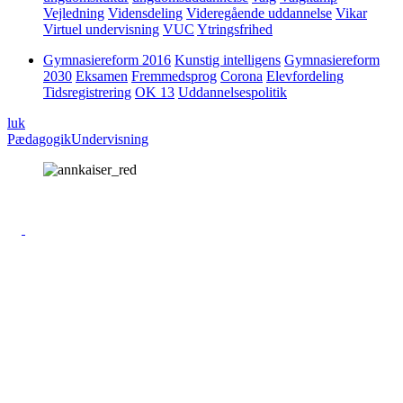
Vejledning
Vidensdeling
Videregående uddannelse
Vikar
Virtuel undervisning
VUC
Ytringsfrihed
Gymnasiereform 2016
Kunstig intelligens
Gymnasiereform
2030
Eksamen
Fremmedsprog
Corona
Elevfordeling
Tidsregistrering
OK 13
Uddannelsespolitik
luk
Pædagogik
Undervisning