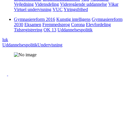
Vejledning
Vidensdeling
Videregående uddannelse
Vikar
Virtuel undervisning
VUC
Ytringsfrihed
Gymnasiereform 2016
Kunstig intelligens
Gymnasiereform
2030
Eksamen
Fremmedsprog
Corona
Elevfordeling
Tidsregistrering
OK 13
Uddannelsespolitik
luk
Uddannelsespolitik
Undervisning