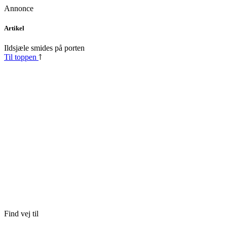
Annonce
Skip
Artikel
to
content
Ildsjæle smides på porten
Til toppen
Find vej til