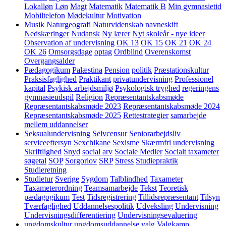
Lokalløn
Løn
Magt
Matematik
Matematik B
Min gymnasietid
Mobiltelefon
Mødekultur
Motivation
Musik
Naturgeografi
Naturvidenskab
navneskift
Nedskæringer
Nudansk
Ny lærer
Nyt skoleår - nye ideer
Observation af undervisning
OK 13
OK 15
OK 21
OK 24
OK 26
Omsorgsdage
optag
Ordblind
Overenskomst
Overgangsalder
Pædagogikum
Palæstina
Pension
politik
Præstationskultur
Praksisfaglighed
Praktikant
privatundervisning
Professionel
kapital
Psykisk arbejdsmiljø
Psykologisk tryghed
regeringens
gymnasieudspil
Religion
Repræsentantskabsmøde
Repræsentantskabsmøde 2023
Repræsentantskabsmøde 2024
Repræsentantskabsmøde 2025
Rettestrategier
samarbejde
mellem uddannelser
Seksualundervisning
Selvcensur
Seniorarbejdsliv
serviceeftersyn
Sexchikane
Sexisme
Skærmfri undervisning
Skriftlighed
Snyd
social arv
Sociale Medier
Socialt taxameter
søgetal
SOP
Sorgorlov
SRP
Stress
Studiepraktik
Studieretning
Studietur
Sverige
Sygdom
Talblindhed
Taxameter
Taxameterordning
Teamsamarbejde
Tekst
Teoretisk
pædagogikum
Test
Tidsregistrering
Tillidsrepræsentant
Tilsyn
Tværfaglighed
Uddannelsespolitik
Udveksling
Undervisning
Undervisningsdifferentiering
Undervisningsevaluering
ungdomskultur
ungdomsuddannelse
valg
Valgkamp