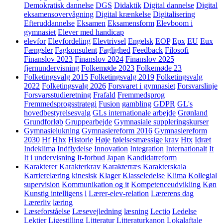
Demokratisk dannelse
DGS
Didaktik
Digital dannelse
Digital
eksamensovervågning
Digital krænkelse
Digitalisering
Efteruddannelse
Eksamen
Eksamensform
Elevboom i
gymnasiet
Elever med handicap
elevfor
Elevfordeling
Elevtrivsel
Engelsk
EOP
Epx
EU
Eux
Fængsler
Fagkonsulent
Faglighed
Feedback
Filosofi
Finanslov 2023
Finanslov 2024
Finanslov 2025
fjernundervisning
Folkemøde 2023
Folkemøde 23
Folketingsvalg 2015
Folketingsvalg 2019
Folketingsvalg
2022
Folketingsvalg 2026
Forsvaret i gymnasiet
Forsvarslinje
Forsvarsstudieretning
Frafald
Fremmedsprog
Fremmedsprogsstrategi
Fusion
gambling
GDPR
GL's
hovedbestyrelsesvalg
GLs internationale arbejde
Grønland
Grundforløb
Gruppearbejde
Gymnasiale suppleringskurser
Gymnasielukning
Gymnasiereform 2016
Gymnasiereform
2030
Hf
Hhx
Historie
Høje følelsesmæssige krav
Htx
Idræt
Indeklima
Indflydelse
Innovation
Integration
Internationalt
It
It i undervisning
It-forbud
Japan
Kandidatreform
Karakterer
Karakterkrav
Karakterræs
Karakterskala
Karrierelæring
kinesisk
Klager
Klasseledelse
Klima
Kollegial
supervision
Kommunikation og it
Kompetenceudvikling
Køn
Kunstig intelligens
l
Lærer-elev-relation
Lærerens dag
Lærerliv
læring
Læseforståelse
Læsevejledning
læsning
Lectio
Ledelse
Lektier
Ligestilling
Litteratur
Litteraturkanon
Lokalaftale