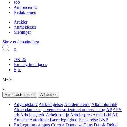
Job
Annonceinfo
Redaktionen
Artikler
Anmeldelser
Meninger
Skriv et debatindlæg
0
OK 26
Kunstig intelligens
Epx
Mere
Mest læste emner
Alfabetisk
Adgangskrav
Afskedigelser
Akademikerne
Alkoholpolitik
Almendannelse
anvendelsesorienteret undervisning
AP
APV
arb
Arbejdsglæde
Arbejdsmiljø
Arbejdspres
Arbejdstid
AT
Autisme
Autoriteter
Bæredygtighed
Besparelse
BNP
Brobygning
campus
Corona
Dannelse
Dans
Dansk
Deltid