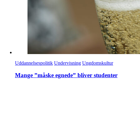
Uddannelsespolitik
Undervisning
Ungdomskultur
Mange ”måske egnede” bliver studenter