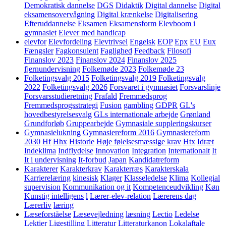
Demokratisk dannelse
DGS
Didaktik
Digital dannelse
Digital
eksamensovervågning
Digital krænkelse
Digitalisering
Efteruddannelse
Eksamen
Eksamensform
Elevboom i
gymnasiet
Elever med handicap
elevfor
Elevfordeling
Elevtrivsel
Engelsk
EOP
Epx
EU
Eux
Fængsler
Fagkonsulent
Faglighed
Feedback
Filosofi
Finanslov 2023
Finanslov 2024
Finanslov 2025
fjernundervisning
Folkemøde 2023
Folkemøde 23
Folketingsvalg 2015
Folketingsvalg 2019
Folketingsvalg
2022
Folketingsvalg 2026
Forsvaret i gymnasiet
Forsvarslinje
Forsvarsstudieretning
Frafald
Fremmedsprog
Fremmedsprogsstrategi
Fusion
gambling
GDPR
GL's
hovedbestyrelsesvalg
GLs internationale arbejde
Grønland
Grundforløb
Gruppearbejde
Gymnasiale suppleringskurser
Gymnasielukning
Gymnasiereform 2016
Gymnasiereform
2030
Hf
Hhx
Historie
Høje følelsesmæssige krav
Htx
Idræt
Indeklima
Indflydelse
Innovation
Integration
Internationalt
It
It i undervisning
It-forbud
Japan
Kandidatreform
Karakterer
Karakterkrav
Karakterræs
Karakterskala
Karrierelæring
kinesisk
Klager
Klasseledelse
Klima
Kollegial
supervision
Kommunikation og it
Kompetenceudvikling
Køn
Kunstig intelligens
l
Lærer-elev-relation
Lærerens dag
Lærerliv
læring
Læseforståelse
Læsevejledning
læsning
Lectio
Ledelse
Lektier
Ligestilling
Litteratur
Litteraturkanon
Lokalaftale