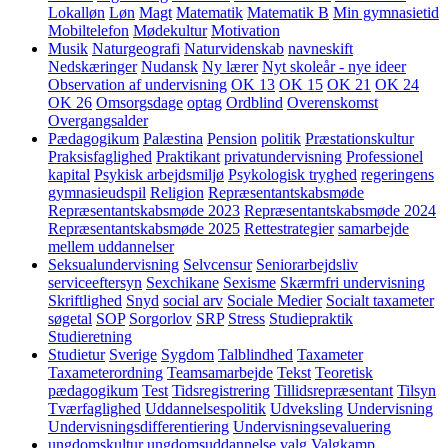
Lokalløn
Løn
Magt
Matematik
Matematik B
Min gymnasietid
Mobiltelefon
Mødekultur
Motivation
Musik
Naturgeografi
Naturvidenskab
navneskift
Nedskæringer
Nudansk
Ny lærer
Nyt skoleår - nye ideer
Observation af undervisning
OK 13
OK 15
OK 21
OK 24
OK 26
Omsorgsdage
optag
Ordblind
Overenskomst
Overgangsalder
Pædagogikum
Palæstina
Pension
politik
Præstationskultur
Praksisfaglighed
Praktikant
privatundervisning
Professionel
kapital
Psykisk arbejdsmiljø
Psykologisk tryghed
regeringens
gymnasieudspil
Religion
Repræsentantskabsmøde
Repræsentantskabsmøde 2023
Repræsentantskabsmøde 2024
Repræsentantskabsmøde 2025
Rettestrategier
samarbejde
mellem uddannelser
Seksualundervisning
Selvcensur
Seniorarbejdsliv
serviceeftersyn
Sexchikane
Sexisme
Skærmfri undervisning
Skriftlighed
Snyd
social arv
Sociale Medier
Socialt taxameter
søgetal
SOP
Sorgorlov
SRP
Stress
Studiepraktik
Studieretning
Studietur
Sverige
Sygdom
Talblindhed
Taxameter
Taxameterordning
Teamsamarbejde
Tekst
Teoretisk
pædagogikum
Test
Tidsregistrering
Tillidsrepræsentant
Tilsyn
Tværfaglighed
Uddannelsespolitik
Udveksling
Undervisning
Undervisningsdifferentiering
Undervisningsevaluering
ungdomskultur
ungdomsuddannelse
valg
Valgkamp