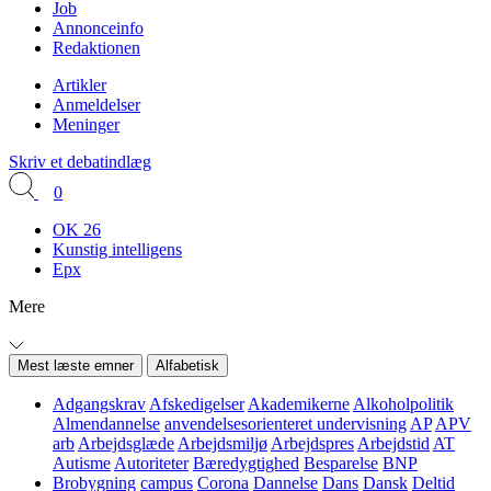
Job
Annonceinfo
Redaktionen
Artikler
Anmeldelser
Meninger
Skriv et debatindlæg
0
OK 26
Kunstig intelligens
Epx
Mere
Mest læste emner
Alfabetisk
Adgangskrav
Afskedigelser
Akademikerne
Alkoholpolitik
Almendannelse
anvendelsesorienteret undervisning
AP
APV
arb
Arbejdsglæde
Arbejdsmiljø
Arbejdspres
Arbejdstid
AT
Autisme
Autoriteter
Bæredygtighed
Besparelse
BNP
Brobygning
campus
Corona
Dannelse
Dans
Dansk
Deltid