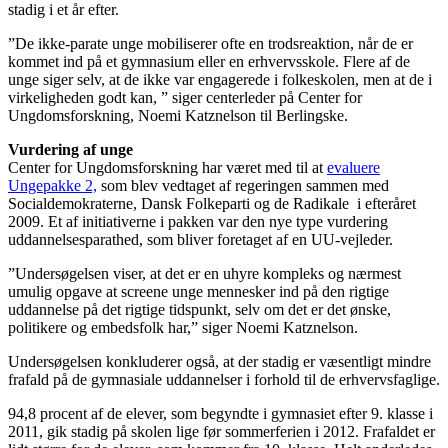
stadig i et år efter.
”De ikke-parate unge mobiliserer ofte en trodsreaktion, når de er
kommet ind på et gymnasium eller en erhvervsskole. Flere af de
unge siger selv, at de ikke var engagerede i folkeskolen, men at de i
virkeligheden godt kan, ” siger centerleder på Center for
Ungdomsforskning, Noemi Katznelson til Berlingske.
Vurdering af unge
Center for Ungdomsforskning har været med til at
evaluere
Ungepakke 2,
som blev vedtaget af regeringen sammen med
Socialdemokraterne, Dansk Folkeparti og de Radikale i efteråret
2009. Et af initiativerne i pakken var den nye type vurdering
uddannelsesparathed, som bliver foretaget af en UU-vejleder.
”Undersøgelsen viser, at det er en uhyre kompleks og nærmest
umulig opgave at screene unge mennesker ind på den rigtige
uddannelse på det rigtige tidspunkt, selv om det er det ønske,
politikere og embedsfolk har,” siger Noemi Katznelson.
Undersøgelsen konkluderer også, at der stadig er væsentligt mindre
frafald på de gymnasiale uddannelser i forhold til de erhvervsfaglige.
94,8 procent af de elever, som begyndte i gymnasiet efter 9. klasse i
2011, gik stadig på skolen lige før sommerferien i 2012. Frafaldet er