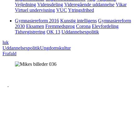
Vejledning
Vidensdeling
Videregående uddannelse
Vikar
Virtuel undervisning
VUC
Ytringsfrihed
Gymnasiereform 2016
Kunstig intelligens
Gymnasiereform
2030
Eksamen
Fremmedsprog
Corona
Elevfordeling
Tidsregistrering
OK 13
Uddannelsespolitik
luk
Uddannelsespolitik
Ungdomskultur
Frafald