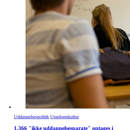
Uddannelsespolitik
Ungdomskultur
1.366 "ikke uddannelsesparate" optages i