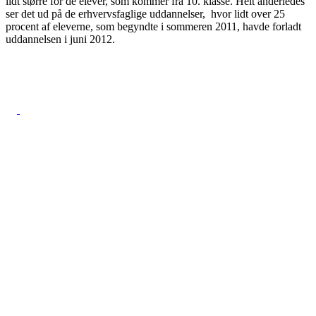
lidt større for de elever, som kommer fra 10. klasse. Helt anderledes
ser det ud på de erhvervsfaglige uddannelser, hvor lidt over 25
procent af eleverne, som begyndte i sommeren 2011, havde forladt
uddannelsen i juni 2012.