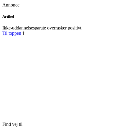
Annonce
Skip
Artikel
to
content
Ikke-uddannelsesparate overrasker positivt
Til toppen
Find vej til