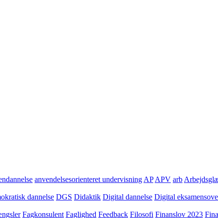
ndannelse
anvendelsesorienteret undervisning
AP
APV
arb
Arbejdsgl
kratisk dannelse
DGS
Didaktik
Digital dannelse
Digital eksamensov
ngsler
Fagkonsulent
Faglighed
Feedback
Filosofi
Finanslov 2023
Fin