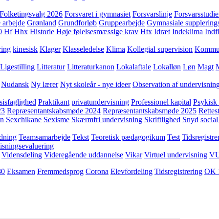
Folketingsvalg 2026
Forsvaret i gymnasiet
Forsvarslinje
Forsvarsstudie
 arbejde
Grønland
Grundforløb
Gruppearbejde
Gymnasiale supplering
0
Hf
Hhx
Historie
Høje følelsesmæssige krav
Htx
Idræt
Indeklima
Indf
ring
kinesisk
Klager
Klasseledelse
Klima
Kollegial supervision
Kommuni
Ligestilling
Litteratur
Litteraturkanon
Lokalaftale
Lokalløn
Løn
Magt
Nudansk
Ny lærer
Nyt skoleår - nye ideer
Observation af undervisnin
sisfaglighed
Praktikant
privatundervisning
Professionel kapital
Psykisk 
23
Repræsentantskabsmøde 2024
Repræsentantskabsmøde 2025
Rettest
yn
Sexchikane
Sexisme
Skærmfri undervisning
Skriftlighed
Snyd
social
dning
Teamsamarbejde
Tekst
Teoretisk pædagogikum
Test
Tidsregistre
isningsevaluering
Vidensdeling
Videregående uddannelse
Vikar
Virtuel undervisning
V
30
Eksamen
Fremmedsprog
Corona
Elevfordeling
Tidsregistrering
OK 