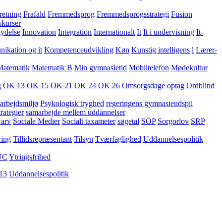
retning
Frafald
Fremmedsprog
Fremmedsprogsstrategi
Fusion
skurser
lydelse
Innovation
Integration
Internationalt
It
It i undervisning
It-
kation og it
Kompetenceudvikling
Køn
Kunstig intelligens
l
Lærer-
Matematik
Matematik B
Min gymnasietid
Mobiltelefon
Mødekultur
g
OK 13
OK 15
OK 21
OK 24
OK 26
Omsorgsdage
optag
Ordblind
arbejdsmiljø
Psykologisk tryghed
regeringens gymnasieudspil
rategier
samarbejde mellem uddannelser
 arv
Sociale Medier
Socialt taxameter
søgetal
SOP
Sorgorlov
SRP
ring
Tillidsrepræsentant
Tilsyn
Tværfaglighed
Uddannelsespolitik
UC
Ytringsfrihed
13
Uddannelsespolitik