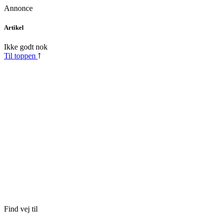
Annonce
Skip
Artikel
to
content
Ikke godt nok
Til toppen
Find vej til