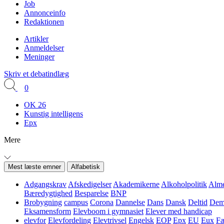
Job
Annonceinfo
Redaktionen
Artikler
Anmeldelser
Meninger
Skriv et debatindlæg
0
OK 26
Kunstig intelligens
Epx
Mere
Mest læste emner
Alfabetisk
Adgangskrav
Afskedigelser
Akademikerne
Alkoholpolitik
Alme
Bæredygtighed
Besparelse
BNP
Brobygning
campus
Corona
Dannelse
Dans
Dansk
Deltid
Demo
Eksamensform
Elevboom i gymnasiet
Elever med handicap
elevfor
Elevfordeling
Elevtrivsel
Engelsk
EOP
Epx
EU
Eux
Fæ