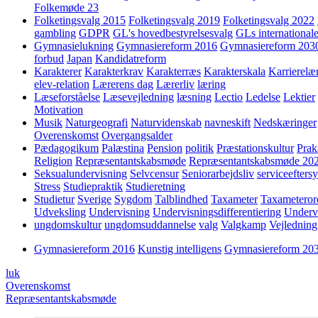
Folkemøde 23
Folketingsvalg 2015
Folketingsvalg 2019
Folketingsvalg 2022
gambling
GDPR
GL's hovedbestyrelsesvalg
GLs internationale
Gymnasielukning
Gymnasiereform 2016
Gymnasiereform 203
forbud
Japan
Kandidatreform
Karakterer
Karakterkrav
Karakterræs
Karakterskala
Karrierelæ
elev-relation
Lærerens dag
Lærerliv
læring
Læseforståelse
Læsevejledning
læsning
Lectio
Ledelse
Lektier
Motivation
Musik
Naturgeografi
Naturvidenskab
navneskift
Nedskæringer
Overenskomst
Overgangsalder
Pædagogikum
Palæstina
Pension
politik
Præstationskultur
Prak
Religion
Repræsentantskabsmøde
Repræsentantskabsmøde 20
Seksualundervisning
Selvcensur
Seniorarbejdsliv
serviceefters
Stress
Studiepraktik
Studieretning
Studietur
Sverige
Sygdom
Talblindhed
Taxameter
Taxameteror
Udveksling
Undervisning
Undervisningsdifferentiering
Underv
ungdomskultur
ungdomsuddannelse
valg
Valgkamp
Vejledning
Gymnasiereform 2016
Kunstig intelligens
Gymnasiereform 20
luk
Overenskomst
Repræsentantskabsmøde