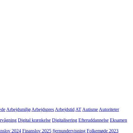
æde
Arbejdsmiljø
Arbejdspres
Arbejdstid
AT
Autisme
Autoriteter
ervågning
Digital krænkelse
Digitalisering
Efteruddannelse
Eksamen
anslov 2024
Finanslov 2025
fjernundervisning
Folkemøde 2023