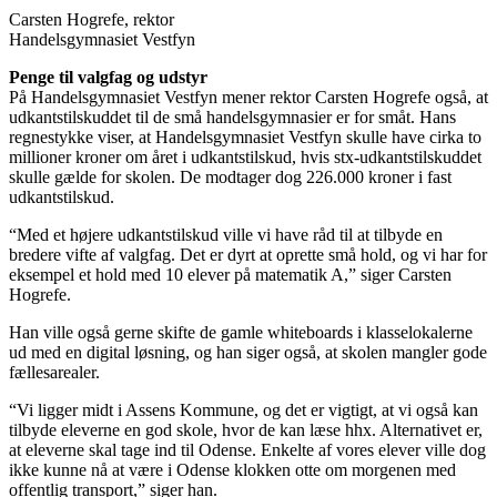
Carsten Hogrefe, rektor
Handelsgymnasiet Vestfyn
Penge til valgfag og udstyr
På Handelsgymnasiet Vestfyn mener rektor Carsten Hogrefe også, at
udkantstilskuddet til de små handelsgymnasier er for småt. Hans
regnestykke viser, at Handelsgymnasiet Vestfyn skulle have cirka to
millioner kroner om året i udkantstilskud, hvis stx-udkantstilskuddet
skulle gælde for skolen. De modtager dog 226.000 kroner i fast
udkantstilskud.
“Med et højere udkantstilskud ville vi have råd til at tilbyde en
bredere vifte af valgfag. Det er dyrt at oprette små hold, og vi har for
eksempel et hold med 10 elever på matematik A,” siger Carsten
Hogrefe.
Han ville også gerne skifte de gamle whiteboards i klasselokalerne
ud med en digital løsning, og han siger også, at skolen mangler gode
fællesarealer.
“Vi ligger midt i Assens Kommune, og det er vigtigt, at vi også kan
tilbyde eleverne en god skole, hvor de kan læse hhx. Alternativet er,
at eleverne skal tage ind til Odense. Enkelte af vores elever ville dog
ikke kunne nå at være i Odense klokken otte om morgenen med
offentlig transport,” siger han.