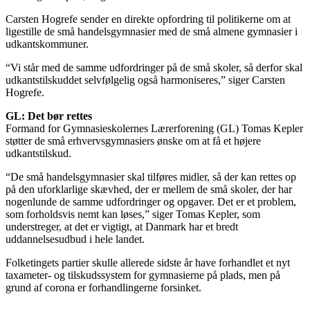
Carsten Hogrefe sender en direkte opfordring til politikerne om at
ligestille de små handelsgymnasier med de små almene gymnasier i
udkantskommuner.
“Vi står med de samme udfordringer på de små skoler, så derfor skal
udkantstilskuddet selvfølgelig også harmoniseres,” siger Carsten
Hogrefe.
GL: Det bør rettes
Formand for Gymnasieskolernes Lærerforening (GL) Tomas Kepler
støtter de små erhvervsgymnasiers ønske om at få et højere
udkantstilskud.
“De små handelsgymnasier skal tilføres midler, så der kan rettes op
på den uforklarlige skævhed, der er mellem de små skoler, der har
nogenlunde de samme udfordringer og opgaver. Det er et problem,
som forholdsvis nemt kan løses,” siger Tomas Kepler, som
understreger, at det er vigtigt, at Danmark har et bredt
uddannelsesudbud i hele landet.
Folketingets partier skulle allerede sidste år have forhandlet et nyt
taxameter- og tilskudssystem for gymnasierne på plads, men på
grund af corona er forhandlingerne forsinket.