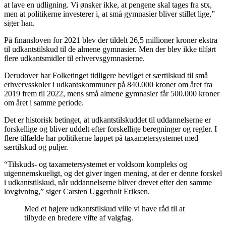
at lave en udligning. Vi ønsker ikke, at pengene skal tages fra stx,
men at politikerne investerer i, at små gymnasier bliver stillet lige,”
siger han.
På finansloven for 2021 blev der tildelt 26,5 millioner kroner ekstra
til udkantstilskud til de almene gymnasier. Men der blev ikke tilført
flere udkantsmidler til erhvervsgymnasierne.
Derudover har Folketinget tidligere bevilget et særtilskud til små
erhvervsskoler i udkantskommuner på 840.000 kroner om året fra
2019 frem til 2022, mens små almene gymnasier får 500.000 kroner
om året i samme periode.
Det er historisk betinget, at udkantstilskuddet til uddannelserne er
forskellige og bliver uddelt efter forskellige beregninger og regler. I
flere tilfælde har politikerne lappet på taxametersystemet med
særtilskud og puljer.
“Tilskuds- og taxametersystemet er voldsom kompleks og
uigennemskueligt, og det giver ingen mening, at der er denne forskel
i udkantstilskud, når uddannelserne bliver drevet efter den samme
lovgivning,” siger Carsten Uggerholt Eriksen.
Med et højere udkantstilskud ville vi have råd til at
tilbyde en bredere vifte af valgfag.