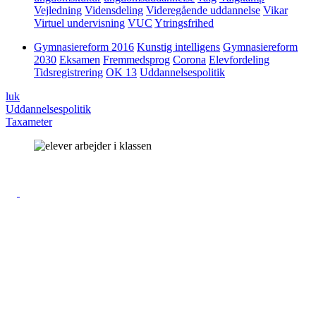
Vejledning
Vidensdeling
Videregående uddannelse
Vikar
Virtuel undervisning
VUC
Ytringsfrihed
Gymnasiereform 2016
Kunstig intelligens
Gymnasiereform
2030
Eksamen
Fremmedsprog
Corona
Elevfordeling
Tidsregistrering
OK 13
Uddannelsespolitik
luk
Uddannelsespolitik
Taxameter