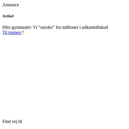
Annonce
Skip
Artikel
to
content
Hhx-gymnasier: Vi “snydes” for millioner i udkantstilskud
Til toppen
Find vej til