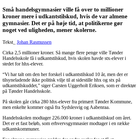
Små handelsgymnasier ville få over to millioner
kroner mere i udkantstilskud, hvis de var almene
gymnasier. Det er på høje tid, at politikerne gør
noget ved uligheden, mener skolerne.
Tekst_
Johan Rasmussen
Cirka 2,5 millioner kroner. Så mange flere penge ville Tønder
Handelsskole få i udkantstilskud, hvis skolen havde stx-elever i
stedet for hhx-elever.
“Vi har talt om den her forskel i udkantstilskud 10 år, men der er
tilsyneladende ikke politisk vilje til at sidestille hhx og stx på
udkantstilskuddet,” siger Carsten Uggerholt Eriksen, som er direktør
på Tønder Handelsskole.
På skolen går cirka 280 hhx-elever fra primært Tønder Kommune,
men enkelte kommer også fra Sydslesvig og Aabenraa.
Handelsskolen modtager 226.000 kroner i udkantstilskud om året.
Det er et fast beløb, som erhvervsgymnasier modtager i en række
udkantskommuner.