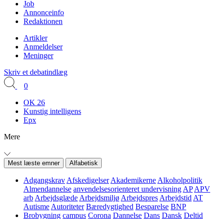
Job
Annonceinfo
Redaktionen
Artikler
Anmeldelser
Meninger
Skriv et debatindlæg
0
OK 26
Kunstig intelligens
Epx
Mere
Mest læste emner
Alfabetisk
Adgangskrav
Afskedigelser
Akademikerne
Alkoholpolitik
Almendannelse
anvendelsesorienteret undervisning
AP
APV
arb
Arbejdsglæde
Arbejdsmiljø
Arbejdspres
Arbejdstid
AT
Autisme
Autoriteter
Bæredygtighed
Besparelse
BNP
Brobygning
campus
Corona
Dannelse
Dans
Dansk
Deltid