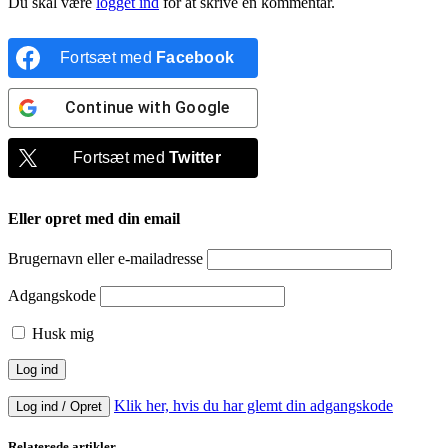
Du skal være
logget ind
for at skrive en kommentar.
Fortsæt med
Facebook
Continue with
Google
Fortsæt med
Twitter
Eller opret med din email
Brugernavn eller e-mailadresse
Adgangskode
Husk mig
Klik her, hvis du har glemt din adgangskode
Log ind / Opret
Relaterede artikler