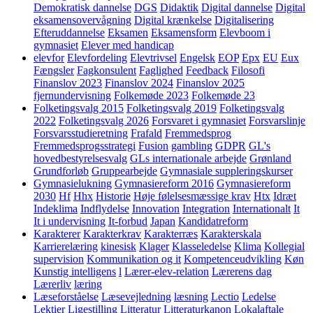
Demokratisk dannelse
DGS
Didaktik
Digital dannelse
Digital
eksamensovervågning
Digital krænkelse
Digitalisering
Efteruddannelse
Eksamen
Eksamensform
Elevboom i
gymnasiet
Elever med handicap
elevfor
Elevfordeling
Elevtrivsel
Engelsk
EOP
Epx
EU
Eux
Fængsler
Fagkonsulent
Faglighed
Feedback
Filosofi
Finanslov 2023
Finanslov 2024
Finanslov 2025
fjernundervisning
Folkemøde 2023
Folkemøde 23
Folketingsvalg 2015
Folketingsvalg 2019
Folketingsvalg
2022
Folketingsvalg 2026
Forsvaret i gymnasiet
Forsvarslinje
Forsvarsstudieretning
Frafald
Fremmedsprog
Fremmedsprogsstrategi
Fusion
gambling
GDPR
GL's
hovedbestyrelsesvalg
GLs internationale arbejde
Grønland
Grundforløb
Gruppearbejde
Gymnasiale suppleringskurser
Gymnasielukning
Gymnasiereform 2016
Gymnasiereform
2030
Hf
Hhx
Historie
Høje følelsesmæssige krav
Htx
Idræt
Indeklima
Indflydelse
Innovation
Integration
Internationalt
It
It i undervisning
It-forbud
Japan
Kandidatreform
Karakterer
Karakterkrav
Karakterræs
Karakterskala
Karrierelæring
kinesisk
Klager
Klasseledelse
Klima
Kollegial
supervision
Kommunikation og it
Kompetenceudvikling
Køn
Kunstig intelligens
l
Lærer-elev-relation
Lærerens dag
Lærerliv
læring
Læseforståelse
Læsevejledning
læsning
Lectio
Ledelse
Lektier
Ligestilling
Litteratur
Litteraturkanon
Lokalaftale