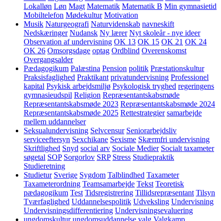
Lokalløn
Løn
Magt
Matematik
Matematik B
Min gymnasietid
Mobiltelefon
Mødekultur
Motivation
Musik
Naturgeografi
Naturvidenskab
navneskift
Nedskæringer
Nudansk
Ny lærer
Nyt skoleår - nye ideer
Observation af undervisning
OK 13
OK 15
OK 21
OK 24
OK 26
Omsorgsdage
optag
Ordblind
Overenskomst
Overgangsalder
Pædagogikum
Palæstina
Pension
politik
Præstationskultur
Praksisfaglighed
Praktikant
privatundervisning
Professionel
kapital
Psykisk arbejdsmiljø
Psykologisk tryghed
regeringens
gymnasieudspil
Religion
Repræsentantskabsmøde
Repræsentantskabsmøde 2023
Repræsentantskabsmøde 2024
Repræsentantskabsmøde 2025
Rettestrategier
samarbejde
mellem uddannelser
Seksualundervisning
Selvcensur
Seniorarbejdsliv
serviceeftersyn
Sexchikane
Sexisme
Skærmfri undervisning
Skriftlighed
Snyd
social arv
Sociale Medier
Socialt taxameter
søgetal
SOP
Sorgorlov
SRP
Stress
Studiepraktik
Studieretning
Studietur
Sverige
Sygdom
Talblindhed
Taxameter
Taxameterordning
Teamsamarbejde
Tekst
Teoretisk
pædagogikum
Test
Tidsregistrering
Tillidsrepræsentant
Tilsyn
Tværfaglighed
Uddannelsespolitik
Udveksling
Undervisning
Undervisningsdifferentiering
Undervisningsevaluering
ungdomskultur
ungdomsuddannelse
valg
Valgkamp