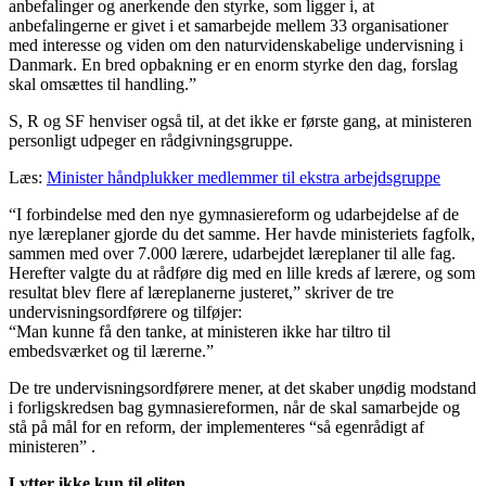
anbefalinger og anerkende den styrke, som ligger i, at
anbefalingerne er givet i et samarbejde mellem 33 organisationer
med interesse og viden om den naturvidenskabelige undervisning i
Danmark. En bred opbakning er en enorm styrke den dag, forslag
skal omsættes til handling.”
S, R og SF henviser også til, at det ikke er første gang, at ministeren
personligt udpeger en rådgivningsgruppe.
Læs:
Minister håndplukker medlemmer til ekstra arbejdsgruppe
“I forbindelse med den nye gymnasiereform og udarbejdelse af de
nye læreplaner gjorde du det samme. Her havde ministeriets fagfolk,
sammen med over 7.000 lærere, udarbejdet læreplaner til alle fag.
Herefter valgte du at rådføre dig med en lille kreds af lærere, og som
resultat blev flere af læreplanerne justeret,” skriver de tre
undervisningsordførere og tilføjer:
“Man kunne få den tanke, at ministeren ikke har tiltro til
embedsværket og til lærerne.”
De tre undervisningsordførere mener, at det skaber unødig modstand
i forligskredsen bag gymnasiereformen, når de skal samarbejde og
stå på mål for en reform, der implementeres “så egenrådigt af
ministeren” .
Lytter ikke kun til eliten