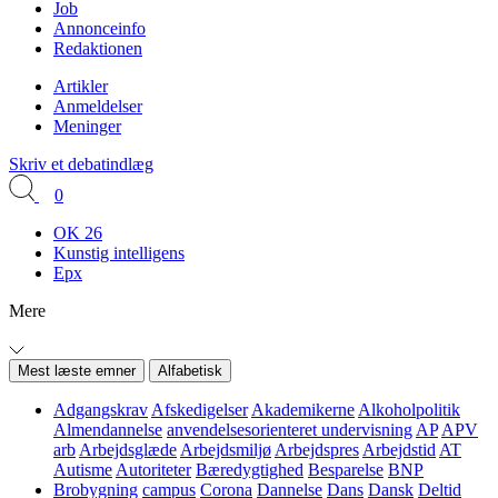
Job
Annonceinfo
Redaktionen
Artikler
Anmeldelser
Meninger
Skriv et debatindlæg
0
OK 26
Kunstig intelligens
Epx
Mere
Mest læste emner
Alfabetisk
Adgangskrav
Afskedigelser
Akademikerne
Alkoholpolitik
Almendannelse
anvendelsesorienteret undervisning
AP
APV
arb
Arbejdsglæde
Arbejdsmiljø
Arbejdspres
Arbejdstid
AT
Autisme
Autoriteter
Bæredygtighed
Besparelse
BNP
Brobygning
campus
Corona
Dannelse
Dans
Dansk
Deltid