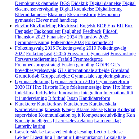
Demokratisk dannelse
DGS
Didaktik
Digital dannelse
Digital
eksamensovervågning
Digital krænkelse
Digitalisering
Efteruddannelse
Eksamen
Eksamensform
Elevboom i
gymnasiet
Elever med handicap
elevfor
Elevfordeling
Elevtrivsel
Engelsk
EOP
Epx
EU
Eux
Fængsler
Fagkonsulent
Faglighed
Feedback
Filosofi
Finanslov 2023
Finanslov 2024
Finanslov 2025
fjernundervisning
Folkemøde 2023
Folkemøde 23
Folketingsvalg 2015
Folketingsvalg 2019
Folketingsvalg
2022
Folketingsvalg 2026
Forsvaret i gymnasiet
Forsvarslinje
Forsvarsstudieretning
Frafald
Fremmedsprog
Fremmedsprogsstrategi
Fusion
gambling
GDPR
GL's
hovedbestyrelsesvalg
GLs internationale arbejde
Grønland
Grundforløb
Gruppearbejde
Gymnasiale suppleringskurser
Gymnasielukning
Gymnasiereform 2016
Gymnasiereform
2030
Hf
Hhx
Historie
Høje følelsesmæssige krav
Htx
Idræt
Indeklima
Indflydelse
Innovation
Integration
Internationalt
It
It i undervisning
It-forbud
Japan
Kandidatreform
Karakterer
Karakterkrav
Karakterræs
Karakterskala
Karrierelæring
kinesisk
Klager
Klasseledelse
Klima
Kollegial
supervision
Kommunikation og it
Kompetenceudvikling
Køn
Kunstig intelligens
l
Lærer-elev-relation
Lærerens dag
Lærerliv
læring
Læseforståelse
Læsevejledning
læsning
Lectio
Ledelse
Lektier
Ligestilling
Litteratur
Litteraturkanon
Lokalaftale