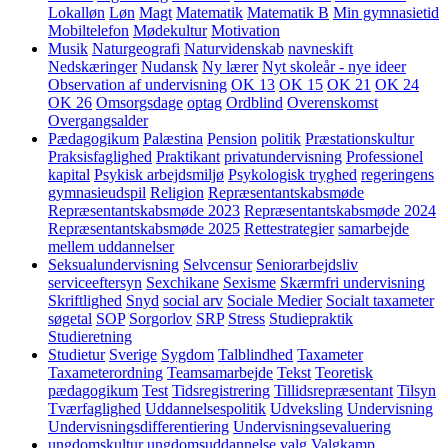
Lokalløn
Løn
Magt
Matematik
Matematik B
Min gymnasietid
Mobiltelefon
Mødekultur
Motivation
Musik
Naturgeografi
Naturvidenskab
navneskift
Nedskæringer
Nudansk
Ny lærer
Nyt skoleår - nye ideer
Observation af undervisning
OK 13
OK 15
OK 21
OK 24
OK 26
Omsorgsdage
optag
Ordblind
Overenskomst
Overgangsalder
Pædagogikum
Palæstina
Pension
politik
Præstationskultur
Praksisfaglighed
Praktikant
privatundervisning
Professionel
kapital
Psykisk arbejdsmiljø
Psykologisk tryghed
regeringens
gymnasieudspil
Religion
Repræsentantskabsmøde
Repræsentantskabsmøde 2023
Repræsentantskabsmøde 2024
Repræsentantskabsmøde 2025
Rettestrategier
samarbejde
mellem uddannelser
Seksualundervisning
Selvcensur
Seniorarbejdsliv
serviceeftersyn
Sexchikane
Sexisme
Skærmfri undervisning
Skriftlighed
Snyd
social arv
Sociale Medier
Socialt taxameter
søgetal
SOP
Sorgorlov
SRP
Stress
Studiepraktik
Studieretning
Studietur
Sverige
Sygdom
Talblindhed
Taxameter
Taxameterordning
Teamsamarbejde
Tekst
Teoretisk
pædagogikum
Test
Tidsregistrering
Tillidsrepræsentant
Tilsyn
Tværfaglighed
Uddannelsespolitik
Udveksling
Undervisning
Undervisningsdifferentiering
Undervisningsevaluering
ungdomskultur
ungdomsuddannelse
valg
Valgkamp