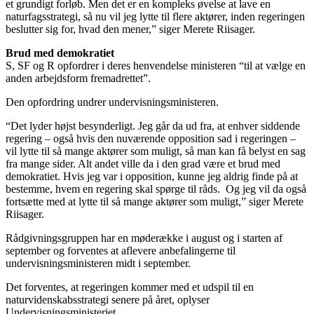
et grundigt forløb. Men det er en kompleks øvelse at lave en
naturfagsstrategi, så nu vil jeg lytte til flere aktører, inden regeringen
beslutter sig for, hvad den mener,” siger Merete Riisager.
Brud med demokratiet
S, SF og R opfordrer i deres henvendelse ministeren “til at vælge en
anden arbejdsform fremadrettet”.
Den opfordring undrer undervisningsministeren.
“Det lyder højst besynderligt. Jeg går da ud fra, at enhver siddende
regering – også hvis den nuværende opposition sad i regeringen –
vil lytte til så mange aktører som muligt, så man kan få belyst en sag
fra mange sider. Alt andet ville da i den grad være et brud med
demokratiet. Hvis jeg var i opposition, kunne jeg aldrig finde på at
bestemme, hvem en regering skal spørge til råds. Og jeg vil da også
fortsætte med at lytte til så mange aktører som muligt,” siger Merete
Riisager.
Rådgivningsgruppen har en møderække i august og i starten af
september og forventes at aflevere anbefalingerne til
undervisningsministeren midt i september.
Det forventes, at regeringen kommer med et udspil til en
naturvidenskabsstrategi senere på året, oplyser
Undervisningsministeriet.