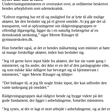
Undervisningsministeren er overrasket over, at ordførerne beskriver
hendes arbejdsform som udemokratisk.
“Enhver regering har ret til og mulighed for at lytte til alle mulige
aktører, før den beslutter sig på et givent område. At jeg gør det så
transparent, ved at oplysningerne om rådgivningsgruppen er
offentligt tilgængelig, ligger da i en naturlig forlængelse af en
demokratisk tænkning,” siger Merete Riisager til
gymnasieskolen.dk.
Hun fortæller også, at det er hendes målsætning som minister at høre
så mange forskellige aktører, inden hun beslutter sig.
“Jeg vil gerne have input både fra aktører, der har sin vante gang i
ministeriet, og fra andre, der ikke er en del af den pædagogiske elite,
og som måske ikke tidligere har bevæget sig så hjemmevant i
ministeriet,” siger Merete Riisager og tilføjer:
“Det bidrager til, at jeg får nogle friske input, der kan udfordre den
vante tankegang på området.”
Rådgivningsgruppen skal rådgive hende og bygge videre på det
gode fundament, der ligger i anbefalingerne, fortæller ministeren.
“Jeg synes, at der er lagt et stort arbejde i anbefalingerne, og at det er