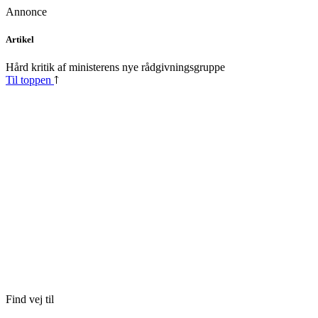
Annonce
Skip
Artikel
to
content
Hård kritik af ministerens nye rådgivningsgruppe
Til toppen
Find vej til