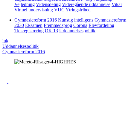
Vejledning
Vidensdeling
Videregående uddannelse
Vikar
Virtuel undervisning
VUC
Ytringsfrihed
Gymnasiereform 2016
Kunstig intelligens
Gymnasiereform
2030
Eksamen
Fremmedsprog
Corona
Elevfordeling
Tidsregistrering
OK 13
Uddannelsespolitik
luk
Uddannelsespolitik
Gymnasiereform 2016