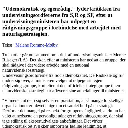
"Udemokratisk og egenrådig," lyder kritikken fra
undervisningsordførerne fra S,R og SF, efter at
undervisningsministeren har udpeget en
rådgivningsgruppe i forbindelse med arbejdet med
naturfagsstrategien.
Tekst_
Malene Romme-Mølby
Tre partier går nu sammen om kritik af undervisningsminister Merete
Riisager (LA). Det sker, efter at ministeren har nedsat en gruppe, der
skal rådgive i det videre arbejde med en national
naturvidenskabsstrategi.
Undervisningsordførerne fra Socialdemokratiet, De Radikale og SF
undrer sig over, at ministeren vælger at udpege sin egen
rådgivningsgruppe, kort efter at den officielle strategigruppe til en
naturvidenskabsstrategi har afleveret sine anbefalinger til ministeriet.
“Vi mener, at det i sig selv er en præstation, at så mange forskellige
organisationer er blevet enige om et samlet bud på en strategi.
Derfor er det mangel på respekt for gruppens faglighed, at du nu har
valgt at nedsætte en personligt udpeget rådgivningsgruppe, der skal
tage stilling til ekspertudvalgets anbefalinger. Det virker
udemokratisk og svækker rapportens faglige legitimitet, at