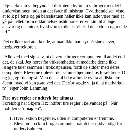
”Først da kan vi begynde at diskutere, hvordan vi bruger mediet i
undervisningen, uden at det fører til misbrug. Tv-udsendelsen viste,
at folk på ferie og på barselsstuen heller ikke kan lade være med at
gå på nettet. Som uddannelsesinstitutioner er vi nødt til at tage
ansvar og diskutere, hvad vores rolle er. Vi skal dele viden og melde
ud.”
Det er ikke rart at erkende, at man ikke har styr på sine elever,
medgiver rektoren.
”Alle ved med sig selv, at eleverne bruger computeren til andet end
det, de skal. Jeg hører fra virksomheder, at medarbejderne ikke
længere taler sammen i frokostpausen, fordi de sidder med deres
computere. Eleverne oplever det samme hjemme hos forældrene. Du
og jeg gør det også. Men det skal ikke afholde os fra at diskutere
åbent, hvad vi kan gøre ved det. Derfor sagde vi ja til at medvirke i
tv,” siger John Lemming.
Fire nye regler er udtryk for afmagt
Foreløbig har Skjern Htx indført fire regler i kølvandet på ”Når
mobilen ta’r magten”:
Hver lektion begynder, uden at computeren er fremme.
Eleverne må kun bruge computer, når det er nødvendigt for
undervisningen.