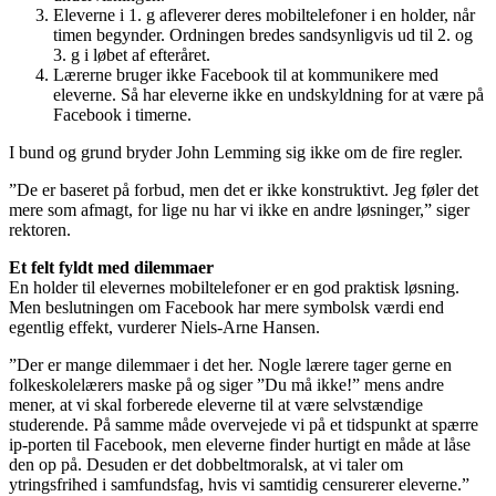
Eleverne i 1. g afleverer deres mobiltelefoner i en holder, når
timen begynder. Ordningen bredes sandsynligvis ud til 2. og
3. g i løbet af efteråret.
Lærerne bruger ikke Facebook til at kommunikere med
eleverne. Så har eleverne ikke en undskyldning for at være på
Facebook i timerne.
I bund og grund bryder John Lemming sig ikke om de fire regler.
”De er baseret på forbud, men det er ikke konstruktivt. Jeg føler det
mere som afmagt, for lige nu har vi ikke en andre løsninger,” siger
rektoren.
Et felt fyldt med dilemmaer
En holder til elevernes mobiltelefoner er en god praktisk løsning.
Men beslutningen om Facebook har mere symbolsk værdi end
egentlig effekt, vurderer Niels-Arne Hansen.
”Der er mange dilemmaer i det her. Nogle lærere tager gerne en
folkeskolelærers maske på og siger ”Du må ikke!” mens andre
mener, at vi skal forberede eleverne til at være selvstændige
studerende. På samme måde overvejede vi på et tidspunkt at spærre
ip-porten til Facebook, men eleverne finder hurtigt en måde at låse
den op på. Desuden er det dobbeltmoralsk, at vi taler om
ytringsfrihed i samfundsfag, hvis vi samtidig censurerer eleverne.”