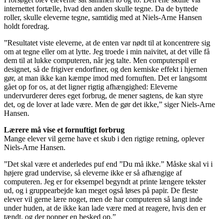
internettet fortælle, hvad den anden skulle tegne. Da de byttede
roller, skulle eleverne tegne, samtidig med at Niels-Arne Hansen
holdt foredrag.
”Resultatet viste eleverne, at de enten var nødt til at koncentrere sig
om at tegne eller om at lytte. Jeg troede i min naivitet, at det ville få
dem til at lukke computeren, når jeg talte. Men computerspil er
designet, så de frigiver endorfiner, og den kemiske effekt i hjernen
gør, at man ikke kan kæmpe imod med fornuften. Det er langsomt
gået op for os, at det ligner rigtig afhængighed: Eleverne
undervurderer deres eget forbrug, de mener sagtens, de kan styre
det, og de lover at lade være. Men de gør det ikke,” siger Niels-Arne
Hansen.
Lærere må vise et fornuftigt forbrug
Mange elever vil gerne have et skub i den rigtige retning, oplever
Niels-Arne Hansen.
”Det skal være et anderledes puf end ”Du må ikke.” Måske skal vi i
højere grad undervise, så eleverne ikke er så afhængige af
computeren. Jeg er for eksempel begyndt at printe længere tekster
ud, og i gruppearbejde kan meget også løses på papir. De fleste
elever vil gerne lære noget, men de har computeren så langt inde
under huden, at de ikke kan lade være med at reagere, hvis den er
tændt, og der popper en besked op.”