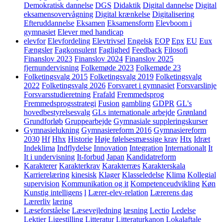
Demokratisk dannelse
DGS
Didaktik
Digital dannelse
Digital
eksamensovervågning
Digital krænkelse
Digitalisering
Efteruddannelse
Eksamen
Eksamensform
Elevboom i
gymnasiet
Elever med handicap
elevfor
Elevfordeling
Elevtrivsel
Engelsk
EOP
Epx
EU
Eux
Fængsler
Fagkonsulent
Faglighed
Feedback
Filosofi
Finanslov 2023
Finanslov 2024
Finanslov 2025
fjernundervisning
Folkemøde 2023
Folkemøde 23
Folketingsvalg 2015
Folketingsvalg 2019
Folketingsvalg
2022
Folketingsvalg 2026
Forsvaret i gymnasiet
Forsvarslinje
Forsvarsstudieretning
Frafald
Fremmedsprog
Fremmedsprogsstrategi
Fusion
gambling
GDPR
GL's
hovedbestyrelsesvalg
GLs internationale arbejde
Grønland
Grundforløb
Gruppearbejde
Gymnasiale suppleringskurser
Gymnasielukning
Gymnasiereform 2016
Gymnasiereform
2030
Hf
Hhx
Historie
Høje følelsesmæssige krav
Htx
Idræt
Indeklima
Indflydelse
Innovation
Integration
Internationalt
It
It i undervisning
It-forbud
Japan
Kandidatreform
Karakterer
Karakterkrav
Karakterræs
Karakterskala
Karrierelæring
kinesisk
Klager
Klasseledelse
Klima
Kollegial
supervision
Kommunikation og it
Kompetenceudvikling
Køn
Kunstig intelligens
l
Lærer-elev-relation
Lærerens dag
Lærerliv
læring
Læseforståelse
Læsevejledning
læsning
Lectio
Ledelse
Lektier
Ligestilling
Litteratur
Litteraturkanon
Lokalaftale