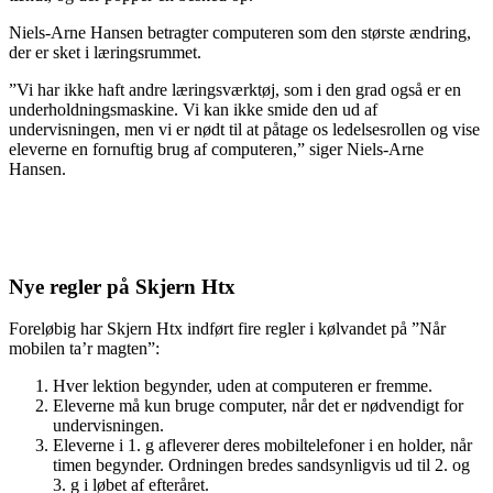
Niels-Arne Hansen betragter computeren som den største ændring,
der er sket i læringsrummet.
”Vi har ikke haft andre læringsværktøj, som i den grad også er en
underholdningsmaskine. Vi kan ikke smide den ud af
undervisningen, men vi er nødt til at påtage os ledelsesrollen og vise
eleverne en fornuftig brug af computeren,” siger Niels-Arne
Hansen.
Nye regler på Skjern Htx
Foreløbig har Skjern Htx indført fire regler i kølvandet på ”Når
mobilen ta’r magten”:
Hver lektion begynder, uden at computeren er fremme.
Eleverne må kun bruge computer, når det er nødvendigt for
undervisningen.
Eleverne i 1. g afleverer deres mobiltelefoner i en holder, når
timen begynder. Ordningen bredes sandsynligvis ud til 2. og
3. g i løbet af efteråret.