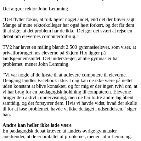
Det ærgrer rektor John Lemming.
”Det flytter fokus, at folk hører noget andet, end det der bliver sagt.
Mange af mine rektorkolleger har også hørt forkert, og det får dem
til at sige, at det problem har de ikke. Det gør det svært at rejse en
debat om elevernes computerforbrug.”
TV2 har lavet en måling blandt 2.500 gymnasieelever, som viser, at
privatforbruget hos eleverne på Skjern Htx ligger på
landsgennemsnittet. Det understreger, at alle gymnasier har
problemet, mener John Lemming.
”Vi var nogle af de første til at udlevere computere til eleverne.
Dengang fandtes Facebook ikke. I dag kan de ikke være på nettet
uden konstant at blive kontaktet, og for mig er der ingen tvivl om, at
vi har brug for en pædagogisk holdning til computeren. Eleverne
bruger den aktivt i undervisning, men de har to-tre andre lag åbent
samtidig, og det forstyrrer dem. Hvis vi havde vidst, hvad der skulle
til for at løse problemet, havde vi ikke deltaget i udsendelsen,” siger
han.
Andre kan heller ikke lade være
En pædagogisk debat kræver, at landets øvrige gymnasier
anerkender, at de er omfattet af problemet, mener John Lemming.