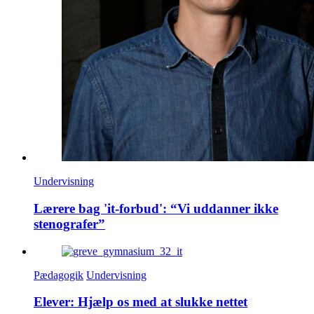
Undervisning
Lærere bag 'it-forbud': “Vi uddanner ikke
stenografer”
Pædagogik
Undervisning
Elever: Hjælp os med at slukke nettet