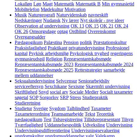
Lokalløn
Løn
Magt
Matematik
Matematik B
Min gymnasietid
Mobiltelefon
Mødekultur
Motivation
Musik
Naturgeografi
Naturvidenskab
navneskift
Nedskæringer
Nudansk
Ny lærer
Nyt skoleår - nye ideer
Observation af undervisning
OK 13
OK 15
OK 21
OK 24
OK 26
Omsorgsdage
optag
Ordblind
Overenskomst
Overgangsalder
Pædagogikum
Palæstina
Pension
politik
Præstationskultur
Praksisfaglighed
Praktikant
privatundervisning
Professionel
kapital
Psykisk arbejdsmiljø
Psykologisk tryghed
regeringens
gymnasieudspil
Religion
Repræsentantskabsmøde
Repræsentantskabsmøde 2023
Repræsentantskabsmøde 2024
Repræsentantskabsmøde 2025
Rettestrategier
samarbejde
mellem uddannelser
Seksualundervisning
Selvcensur
Seniorarbejdsliv
serviceeftersyn
Sexchikane
Sexisme
Skærmfri undervisning
Skriftlighed
Snyd
social arv
Sociale Medier
Socialt taxameter
søgetal
SOP
Sorgorlov
SRP
Stress
Studiepraktik
Studieretning
Studietur
Sverige
Sygdom
Talblindhed
Taxameter
Taxameterordning
Teamsamarbejde
Tekst
Teoretisk
pædagogikum
Test
Tidsregistrering
Tillidsrepræsentant
Tilsyn
Tværfaglighed
Uddannelsespolitik
Udveksling
Undervisning
Undervisningsdifferentiering
Undervisningsevaluering
ungdomskultur
ungdomsuddannelse
valg
Valgkamp