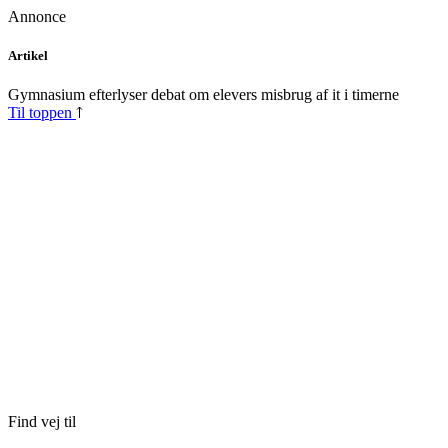
Annonce
Skip
Artikel
to
content
Gymnasium efterlyser debat om elevers misbrug af it i timerne
Til toppen
Find vej til