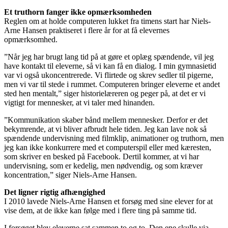
Et truthorn fanger ikke opmærksomheden
Reglen om at holde computeren lukket fra timens start har Niels-
Arne Hansen praktiseret i flere år for at få elevernes
opmærksomhed.
”Når jeg har brugt lang tid på at gøre et oplæg spændende, vil jeg
have kontakt til eleverne, så vi kan få en dialog. I min gymnasietid
var vi også ukoncentrerede. Vi flirtede og skrev sedler til pigerne,
men vi var til stede i rummet. Computeren bringer eleverne et andet
sted hen mentalt,” siger historielæreren og peger på, at det er vi
vigtigt for mennesker, at vi taler med hinanden.
”Kommunikation skaber bånd mellem mennesker. Derfor er det
bekymrende, at vi bliver afbrudt hele tiden. Jeg kan lave nok så
spændende undervisning med filmklip, animationer og truthorn, men
jeg kan ikke konkurrere med et computerspil eller med kæresten,
som skriver en besked på Facebook. Dertil kommer, at vi har
undervisning, som er kedelig, men nødvendig, og som kræver
koncentration,” siger Niels-Arne Hansen.
Det ligner rigtig afhængighed
I 2010 lavede Niels-Arne Hansen et forsøg med sine elever for at
vise dem, at de ikke kan følge med i flere ting på samme tid.
I forsøget blev eleverne sat sammen to og to. Den ene skulle via