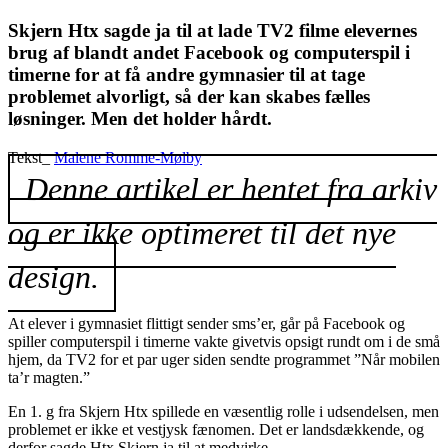
Skjern Htx sagde ja til at lade TV2 filme elevernes
brug af blandt andet Facebook og computerspil i
timerne for at få andre gymnasier til at tage
problemet alvorligt, så der kan skabes fælles
løsninger. Men det holder hårdt.
Tekst_
Malene Romme-Mølby
Denne artikel er hentet fra arkiv
og er ikke optimeret til det nye
design.
At elever i gymnasiet flittigt sender sms’er, går på Facebook og
spiller computerspil i timerne vakte givetvis opsigt rundt om i de små
hjem, da TV2 for et par uger siden sendte programmet ”Når mobilen
ta’r magten.”
En 1. g fra Skjern Htx spillede en væsentlig rolle i udsendelsen, men
problemet er ikke et vestjysk fænomen. Det er landsdækkende, og
derfor sagde Htx Skjern ja til at medvirke.