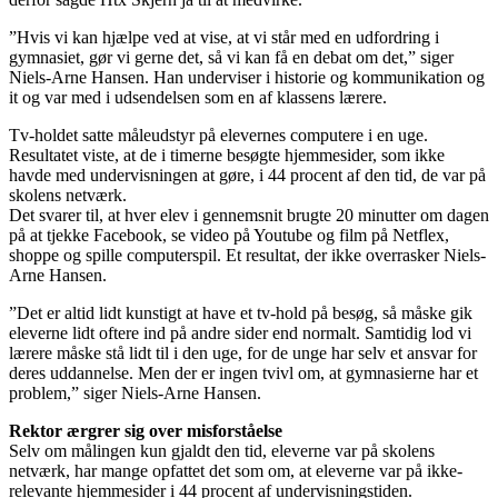
”Hvis vi kan hjælpe ved at vise, at vi står med en udfordring i
gymnasiet, gør vi gerne det, så vi kan få en debat om det,” siger
Niels-Arne Hansen. Han underviser i historie og kommunikation og
it og var med i udsendelsen som en af klassens lærere.
Tv-holdet satte måleudstyr på elevernes computere i en uge.
Resultatet viste, at de i timerne besøgte hjemmesider, som ikke
havde med undervisningen at gøre, i 44 procent af den tid, de var på
skolens netværk.
Det svarer til, at hver elev i gennemsnit brugte 20 minutter om dagen
på at tjekke Facebook, se video på Youtube og film på Netflex,
shoppe og spille computerspil. Et resultat, der ikke overrasker Niels-
Arne Hansen.
”Det er altid lidt kunstigt at have et tv-hold på besøg, så måske gik
eleverne lidt oftere ind på andre sider end normalt. Samtidig lod vi
lærere måske stå lidt til i den uge, for de unge har selv et ansvar for
deres uddannelse. Men der er ingen tvivl om, at gymnasierne har et
problem,” siger Niels-Arne Hansen.
Rektor ærgrer sig over misforståelse
Selv om målingen kun gjaldt den tid, eleverne var på skolens
netværk, har mange opfattet det som om, at eleverne var på ikke-
relevante hjemmesider i 44 procent af undervisningstiden.