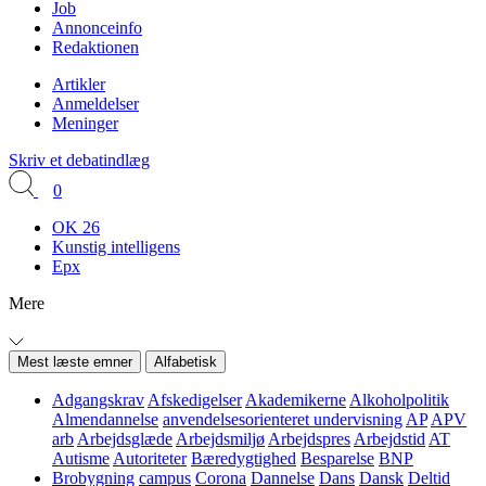
Job
Annonceinfo
Redaktionen
Artikler
Anmeldelser
Meninger
Skriv et debatindlæg
0
OK 26
Kunstig intelligens
Epx
Mere
Mest læste emner
Alfabetisk
Adgangskrav
Afskedigelser
Akademikerne
Alkoholpolitik
Almendannelse
anvendelsesorienteret undervisning
AP
APV
arb
Arbejdsglæde
Arbejdsmiljø
Arbejdspres
Arbejdstid
AT
Autisme
Autoriteter
Bæredygtighed
Besparelse
BNP
Brobygning
campus
Corona
Dannelse
Dans
Dansk
Deltid