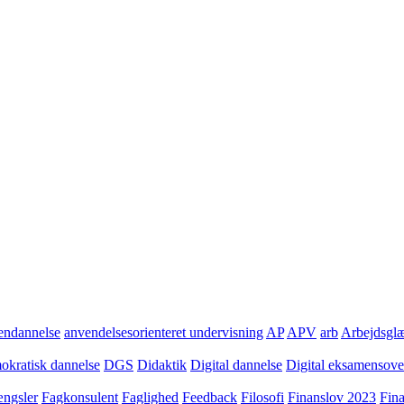
ndannelse
anvendelsesorienteret undervisning
AP
APV
arb
Arbejdsgl
kratisk dannelse
DGS
Didaktik
Digital dannelse
Digital eksamensov
ngsler
Fagkonsulent
Faglighed
Feedback
Filosofi
Finanslov 2023
Fin