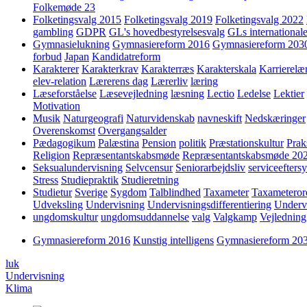
Folkemøde 23
Folketingsvalg 2015
Folketingsvalg 2019
Folketingsvalg 2022
gambling
GDPR
GL's hovedbestyrelsesvalg
GLs internationale
Gymnasielukning
Gymnasiereform 2016
Gymnasiereform 203
forbud
Japan
Kandidatreform
Karakterer
Karakterkrav
Karakterræs
Karakterskala
Karrierelæ
elev-relation
Lærerens dag
Lærerliv
læring
Læseforståelse
Læsevejledning
læsning
Lectio
Ledelse
Lektier
Motivation
Musik
Naturgeografi
Naturvidenskab
navneskift
Nedskæringer
Overenskomst
Overgangsalder
Pædagogikum
Palæstina
Pension
politik
Præstationskultur
Prak
Religion
Repræsentantskabsmøde
Repræsentantskabsmøde 20
Seksualundervisning
Selvcensur
Seniorarbejdsliv
serviceefters
Stress
Studiepraktik
Studieretning
Studietur
Sverige
Sygdom
Talblindhed
Taxameter
Taxameteror
Udveksling
Undervisning
Undervisningsdifferentiering
Underv
ungdomskultur
ungdomsuddannelse
valg
Valgkamp
Vejledning
Gymnasiereform 2016
Kunstig intelligens
Gymnasiereform 20
luk
Undervisning
Klima