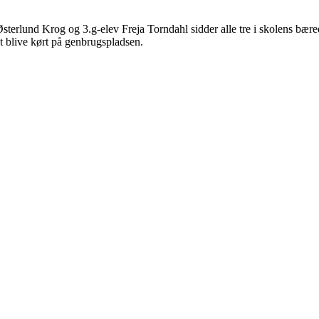
erlund Krog og 3.g-elev Freja Torndahl sidder alle tre i skolens bære
t blive kørt på genbrugspladsen.