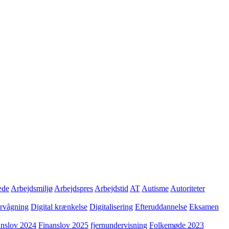
æde
Arbejdsmiljø
Arbejdspres
Arbejdstid
AT
Autisme
Autoriteter
ervågning
Digital krænkelse
Digitalisering
Efteruddannelse
Eksamen
anslov 2024
Finanslov 2025
fjernundervisning
Folkemøde 2023