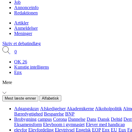
Job
Annonceinfo
Redaktionen
Artikler
Anmeldelser
Meninger
Skriv et debatindlæg
0
OK 26
Kunstig intelligens
Epx
Mere
Mest læste emner
Alfabetisk
Adgangskrav
Afskedigelser
Akademikerne
Alkoholpolitik
Alme
Bæredygtighed
Besparelse
BNP
Brobygning
campus
Corona
Dannelse
Dans
Dansk
Deltid
Demo
Eksamensform
Elevboom i gymnasiet
Elever med handicap
elevfor
Elevfordeling
Elevtrivsel
Engelsk
EOP
Epx
EU
Eux
Fæ