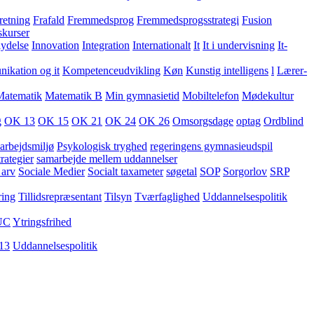
retning
Frafald
Fremmedsprog
Fremmedsprogsstrategi
Fusion
skurser
lydelse
Innovation
Integration
Internationalt
It
It i undervisning
It-
kation og it
Kompetenceudvikling
Køn
Kunstig intelligens
l
Lærer-
Matematik
Matematik B
Min gymnasietid
Mobiltelefon
Mødekultur
g
OK 13
OK 15
OK 21
OK 24
OK 26
Omsorgsdage
optag
Ordblind
arbejdsmiljø
Psykologisk tryghed
regeringens gymnasieudspil
rategier
samarbejde mellem uddannelser
 arv
Sociale Medier
Socialt taxameter
søgetal
SOP
Sorgorlov
SRP
ring
Tillidsrepræsentant
Tilsyn
Tværfaglighed
Uddannelsespolitik
UC
Ytringsfrihed
13
Uddannelsespolitik