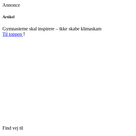
Annonce
Skip
Artikel
to
content
Gymnasierne skal inspirere – ikke skabe klimaskam
Til toppen
Find vej til