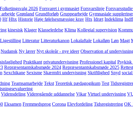
Folketingsvalg 2026
Forsvaret i gymnasiet
Forsvarslinje
Forsvarsstudie
 arbejde
Grønland
Grundforløb
Gruppearbejde
Gymnasiale supplering
0
Hf
Hhx
Historie
Høje følelsesmæssige krav
Htx
Idræt
Indeklima
Indf
ring
kinesisk
Klager
Klasseledelse
Klima
Kollegial supervision
Kommuni
Ligestilling
Litteratur
Litteraturkanon
Lokalaftale
Lokalløn
Løn
Magt
Nudansk
Ny lærer
Nyt skoleår - nye ideer
Observation af undervisnin
sisfaglighed
Praktikant
privatundervisning
Professionel kapital
Psykisk 
23
Repræsentantskabsmøde 2024
Repræsentantskabsmøde 2025
Rettest
yn
Sexchikane
Sexisme
Skærmfri undervisning
Skriftlighed
Snyd
social
dning
Teamsamarbejde
Tekst
Teoretisk pædagogikum
Test
Tidsregistre
isningsevaluering
Vidensdeling
Videregående uddannelse
Vikar
Virtuel undervisning
V
30
Eksamen
Fremmedsprog
Corona
Elevfordeling
Tidsregistrering
OK 