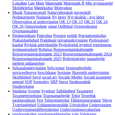
Lokalløn
Løn
Magt
Matematik
Matematik B
Min gymnasietid
Mobiltelefon
Mødekultur
Motivation
Musik
Naturgeografi
Naturvidenskab
navneskift
Nedskæringer
Nudansk
Ny lærer
Nyt skoleår - nye ideer
Observation af undervisning
OK 13
OK 15
OK 21
OK 24
OK 26
Omsorgsdage
optag
Ordblind
Overenskomst
Overgangsalder
Pædagogikum
Palæstina
Pension
politik
Præstationskultur
Praksisfaglighed
Praktikant
privatundervisning
Professionel
kapital
Psykisk arbejdsmiljø
Psykologisk tryghed
regeringens
gymnasieudspil
Religion
Repræsentantskabsmøde
Repræsentantskabsmøde 2023
Repræsentantskabsmøde 2024
Repræsentantskabsmøde 2025
Rettestrategier
samarbejde
mellem uddannelser
Seksualundervisning
Selvcensur
Seniorarbejdsliv
serviceeftersyn
Sexchikane
Sexisme
Skærmfri undervisning
Skriftlighed
Snyd
social arv
Sociale Medier
Socialt taxameter
søgetal
SOP
Sorgorlov
SRP
Stress
Studiepraktik
Studieretning
Studietur
Sverige
Sygdom
Talblindhed
Taxameter
Taxameterordning
Teamsamarbejde
Tekst
Teoretisk
pædagogikum
Test
Tidsregistrering
Tillidsrepræsentant
Tilsyn
Tværfaglighed
Uddannelsespolitik
Udveksling
Undervisning
Undervisningsdifferentiering
Undervisningsevaluering
ungdomskultur
ungdomsuddannelse
valg
Valgkamp