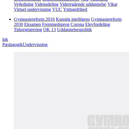
Vejledning
Vidensdeling
Videregående uddannelse
Vikar
Virtuel undervisning
VUC
Ytringsfrihed
Gymnasiereform 2016
Kunstig intelligens
Gymnasiereform
2030
Eksamen
Fremmedsprog
Corona
Elevfordeling
Tidsregistrering
OK 13
Uddannelsespolitik
luk
Pædagogik
Undervisning