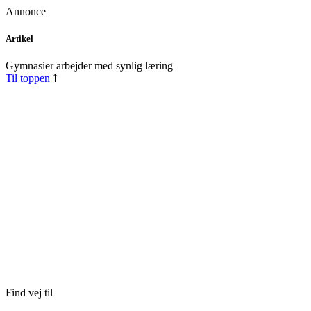
Annonce
Skip
Artikel
to
content
Gymnasier arbejder med synlig læring
Til toppen
Find vej til