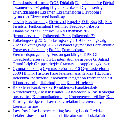
Demokratisk dannelse
DGS
Didaktik
Digital dannelse
Digital
eksamensovervågning
Digital krænkelse
Digitalisering
Efteruddannelse
Eksamen
Eksamensform
Elevboom i
gymnasiet
Elever med handicap
elevfor
Elevfordeling
Elevtrivsel
Engelsk
EOP
Epx
EU
Eux
Fængsler
Fagkonsulent
Faglighed
Feedback
Filosofi
Finanslov 2023
Finanslov 2024
Finanslov 2025
fjernundervisning
Folkemøde 2023
Folkemøde 23
Folketingsvalg 2015
Folketingsvalg 2019
Folketingsvalg
2022
Folketingsvalg 2026
Forsvaret i gymnasiet
Forsvarslinje
Forsvarsstudieretning
Frafald
Fremmedsprog
Fremmedsprogsstrategi
Fusion
gambling
GDPR
GL's
hovedbestyrelsesvalg
GLs internationale arbejde
Grønland
Grundforløb
Gruppearbejde
Gymnasiale suppleringskurser
Gymnasielukning
Gymnasiereform 2016
Gymnasiereform
2030
Hf
Hhx
Historie
Høje følelsesmæssige krav
Htx
Idræt
Indeklima
Indflydelse
Innovation
Integration
Internationalt
It
It i undervisning
It-forbud
Japan
Kandidatreform
Karakterer
Karakterkrav
Karakterræs
Karakterskala
Karrierelæring
kinesisk
Klager
Klasseledelse
Klima
Kollegial
supervision
Kommunikation og it
Kompetenceudvikling
Køn
Kunstig intelligens
l
Lærer-elev-relation
Lærerens dag
Lærerliv
læring
Læseforståelse
Læsevejledning
læsning
Lectio
Ledelse
Lektier
Ligestilling
Litteratur
Litteraturkanon
Lokalaftale