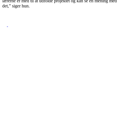
lærerne er med til at udfolde projektet og kan se en mening med
det,” siger hun.