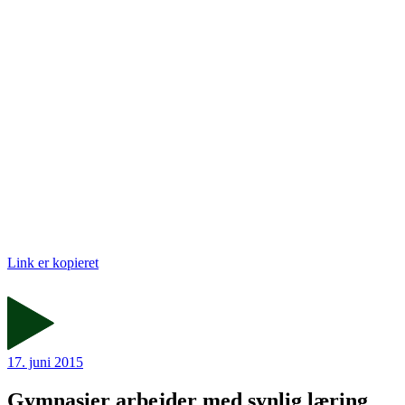
Link er kopieret
17. juni 2015
Gymnasier arbejder med synlig læring