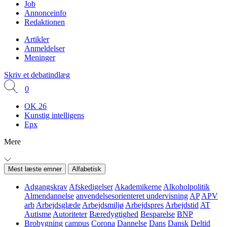
Job
Annonceinfo
Redaktionen
Artikler
Anmeldelser
Meninger
Skriv et debatindlæg
0
OK 26
Kunstig intelligens
Epx
Mere
Mest læste emner
Alfabetisk
Adgangskrav
Afskedigelser
Akademikerne
Alkoholpolitik
Almendannelse
anvendelsesorienteret undervisning
AP
APV
arb
Arbejdsglæde
Arbejdsmiljø
Arbejdspres
Arbejdstid
AT
Autisme
Autoriteter
Bæredygtighed
Besparelse
BNP
Brobygning
campus
Corona
Dannelse
Dans
Dansk
Deltid