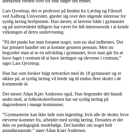
anerkendt verden over for sine bøger om emnet.
Lars Qvortrup, der er professor på Institut for Læring og Filosofi
ved Aalborg Universitet, glæder sig over den stigende interesse for
synlig læring herhjemme. Han mener, at lærerne både i gymnasiet
og på universitetet tidligere har været for lidt interesserede i at kende
virkningen af deres undervisning.
”På det punkt har man forsømt noget, som nu skal indhentes. Det
har primært handlet om at komme gennem pensum. Men nu
begynder man at se en udvikling i gymnasiet, hvor man går fra at
have faget i centrum til at have læringen og eleverne i centrum,”
siger Lars Qvortrup.
Han har som forsker fulgt netværket med de 18 gymnasier og er
sikker på, at synlig læring vil brede sig til endnu flere skoler i de
kommende år.
Det mener Allan Kjær Andersen også. Han begrunder det blandt
andet med, at folkeskolereformen har sat synlig læring på
dagsordenen i mange kommuner.
”Gymnasierne kan ikke lade som ingenting, hvis alle de skoler, hvor
eleverne kommer fra, arbejder med synlig læring. Desuden er det
ikke en pædagogisk modebølge. Det handler om noget helt
grundlæggende,” siger Allan Kjær Andersen.