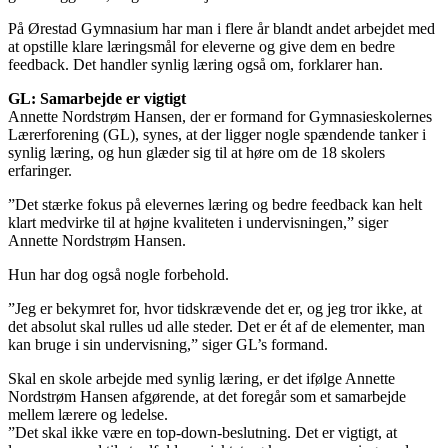
På Ørestad Gymnasium har man i flere år blandt andet arbejdet med
at opstille klare læringsmål for eleverne og give dem en bedre
feedback. Det handler synlig læring også om, forklarer han.
GL: Samarbejde er vigtigt
Annette Nordstrøm Hansen, der er formand for Gymnasieskolernes
Lærerforening (GL), synes, at der ligger nogle spændende tanker i
synlig læring, og hun glæder sig til at høre om de 18 skolers
erfaringer.
”Det stærke fokus på elevernes læring og bedre feedback kan helt
klart medvirke til at højne kvaliteten i undervisningen,” siger
Annette Nordstrøm Hansen.
Hun har dog også nogle forbehold.
”Jeg er bekymret for, hvor tidskrævende det er, og jeg tror ikke, at
det absolut skal rulles ud alle steder. Det er ét af de elementer, man
kan bruge i sin undervisning,” siger GL’s formand.
Skal en skole arbejde med synlig læring, er det ifølge Annette
Nordstrøm Hansen afgørende, at det foregår som et samarbejde
mellem lærere og ledelse.
”Det skal ikke være en top-down-beslutning. Det er vigtigt, at