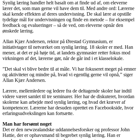
Synlig læring handler helt basalt om at finde ud af, om eleverne
lærer det, som man gerne vil have dem til. Med andre ord: Lærerne
skal kende effekten af deres undervisning. De skal lære at opstille
tydelige mål for undervisningen og finde en metode – for eksempel
feedback og evalueringer – så de ved, om eleverne opnår den
ønskede læring.
Allan Kjær Andersen, rektor på Ørestad Gymnasium, er
initiativtager til netværket om synlig læring. 18 skoler er med. Han
mener, at det er på høje tid, at landets gymnasier retter fokus mod
virkningen af det, lærerne gør, når de går ind i et klasselokale.
”Det skal vi blive bedre til at måle. Vi har fokuseret meget på emner
og aktiviteter og mindre på, hvad vi egentlig gerne vil opnå,” siger
Allan Kjær Andersen.
Lærere, mellemledere og ledere fra de deltagende skoler har indtil
videre været samlet til tre seminarer. Her har de diskuteret, hvordan
skolerne kan arbejde med synlig læring, og hvad det kræver af
kompetencer. Lærerne har desuden oprettet en Facebookside, hvor
erfaringsudvekslingen kan fortsætte.
Man har forsømt noget
Det er den newzealandske uddannelsesforsker og professor John
Hattie, der er ophavsmand til begrebet synlig læring. Han er