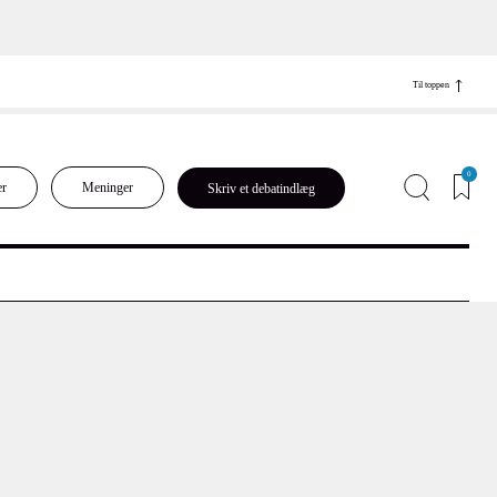
Til toppen
0
er
Meninger
Skriv et debatindlæg