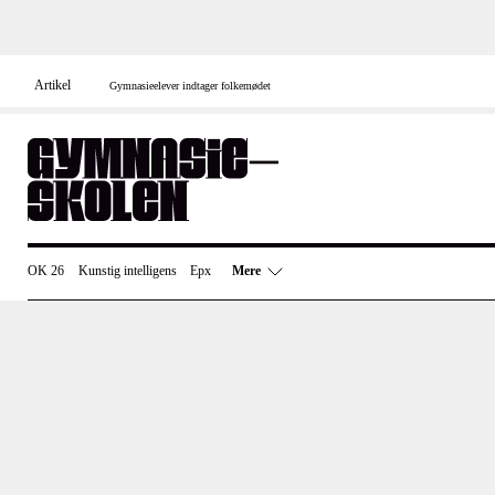
Skip
to
content
Artikel
Gymnasieelever indtager folkemødet
OK 26
Kunstig intelligens
Epx
Mere
Uddannelsespolitik
Undervisning
Un