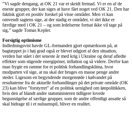
”Vi sagde dengang, at OK 21 var et skridt fremad. Vi er en af de
eneste grupper, der kan siges at have fået noget ved OK 21. Den har
faktisk gjort en positiv forskel på visse områder. Men vi kan
omvendt sagtens sige, at der stadig er områder, vi slet ikke er
færdige med i OK 21 – og som ledelserne fortsat ikke vil tage på
sig,” sagde Tomas Kepler.
Forsigtig optimisme
Indledningsvist havde GL-formanden gjort opmærksom på, at
bagtæppet jo i høj grad også er blevet udgjort af den situation,
verden har stået i det seneste år med krig i Ukraine og deraf afledte
effekter som stigende energipriser, inflation og så videre. Derfor kan
man frygte en ramme for et politisk forhandlingsklima, hvor
modparten vil sige, at nu skal der bruges en masse penge andre
steder. Ligesom en begyndende morgenrøde i kølvandet på
resultaterne fra de aktuelle forhandlinger på det private område (OK
23) kan blive ”forstyrret” af en politisk uenighed om lønpolitikken,
hvis den af blandt andre statsministeren tidligere lovede
begunstigelse af særlige grupper, som de andre offentligt ansatte så
skal bidrage til i et nulsumspil, bliver en realitet.