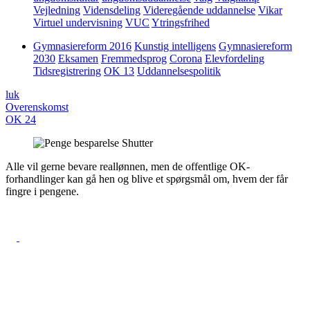
Vejledning
Vidensdeling
Videregående uddannelse
Vikar
Virtuel undervisning
VUC
Ytringsfrihed
Gymnasiereform 2016
Kunstig intelligens
Gymnasiereform
2030
Eksamen
Fremmedsprog
Corona
Elevfordeling
Tidsregistrering
OK 13
Uddannelsespolitik
luk
Overenskomst
OK 24
Alle vil gerne bevare reallønnen, men de offentlige OK-
forhandlinger kan gå hen og blive et spørgsmål om, hvem der får
fingre i pengene.