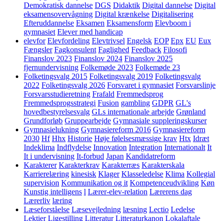
Demokratisk dannelse
DGS
Didaktik
Digital dannelse
Digital
eksamensovervågning
Digital krænkelse
Digitalisering
Efteruddannelse
Eksamen
Eksamensform
Elevboom i
gymnasiet
Elever med handicap
elevfor
Elevfordeling
Elevtrivsel
Engelsk
EOP
Epx
EU
Eux
Fængsler
Fagkonsulent
Faglighed
Feedback
Filosofi
Finanslov 2023
Finanslov 2024
Finanslov 2025
fjernundervisning
Folkemøde 2023
Folkemøde 23
Folketingsvalg 2015
Folketingsvalg 2019
Folketingsvalg
2022
Folketingsvalg 2026
Forsvaret i gymnasiet
Forsvarslinje
Forsvarsstudieretning
Frafald
Fremmedsprog
Fremmedsprogsstrategi
Fusion
gambling
GDPR
GL's
hovedbestyrelsesvalg
GLs internationale arbejde
Grønland
Grundforløb
Gruppearbejde
Gymnasiale suppleringskurser
Gymnasielukning
Gymnasiereform 2016
Gymnasiereform
2030
Hf
Hhx
Historie
Høje følelsesmæssige krav
Htx
Idræt
Indeklima
Indflydelse
Innovation
Integration
Internationalt
It
It i undervisning
It-forbud
Japan
Kandidatreform
Karakterer
Karakterkrav
Karakterræs
Karakterskala
Karrierelæring
kinesisk
Klager
Klasseledelse
Klima
Kollegial
supervision
Kommunikation og it
Kompetenceudvikling
Køn
Kunstig intelligens
l
Lærer-elev-relation
Lærerens dag
Lærerliv
læring
Læseforståelse
Læsevejledning
læsning
Lectio
Ledelse
Lektier
Ligestilling
Litteratur
Litteraturkanon
Lokalaftale