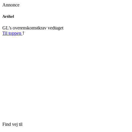
Annonce
Skip
Artikel
to
content
GL’s overenskomstkrav vedtaget
Til toppen
Find vej til