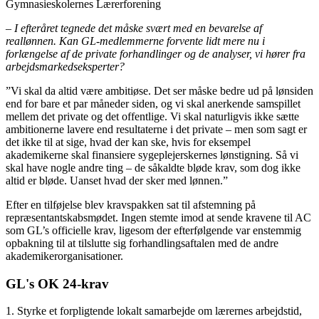
Gymnasieskolernes Lærerforening
– I efteråret tegnede det måske svært med en bevarelse af
reallønnen. Kan GL-medlemmerne forvente lidt mere nu i
forlængelse af de private forhandlinger og de analyser, vi hører fra
arbejdsmarkedseksperter?
”Vi skal da altid være ambitiøse. Det ser måske bedre ud på lønsiden
end for bare et par måneder siden, og vi skal anerkende samspillet
mellem det private og det offentlige. Vi skal naturligvis ikke sætte
ambitionerne lavere end resultaterne i det private – men som sagt er
det ikke til at sige, hvad der kan ske, hvis for eksempel
akademikerne skal finansiere sygeplejerskernes lønstigning. Så vi
skal have nogle andre ting – de såkaldte bløde krav, som dog ikke
altid er bløde. Uanset hvad der sker med lønnen.”
Efter en tilføjelse blev kravspakken sat til afstemning på
repræsentantskabsmødet. Ingen stemte imod at sende kravene til AC
som GL’s officielle krav, ligesom der efterfølgende var enstemmig
opbakning til at tilslutte sig forhandlingsaftalen med de andre
akademikerorganisationer.
GL's OK 24-krav
1. Styrke et forpligtende lokalt samarbejde om lærernes arbejdstid,