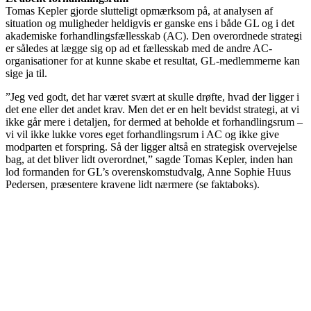
Tomas Kepler gjorde slutteligt opmærksom på, at analysen af
situation og muligheder heldigvis er ganske ens i både GL og i det
akademiske forhandlingsfællesskab (AC). Den overordnede strategi
er således at lægge sig op ad et fællesskab med de andre AC-
organisationer for at kunne skabe et resultat, GL-medlemmerne kan
sige ja til.
”Jeg ved godt, det har været svært at skulle drøfte, hvad der ligger i
det ene eller det andet krav. Men det er en helt bevidst strategi, at vi
ikke går mere i detaljen, for dermed at beholde et forhandlingsrum –
vi vil ikke lukke vores eget forhandlingsrum i AC og ikke give
modparten et forspring. Så der ligger altså en strategisk overvejelse
bag, at det bliver lidt overordnet,” sagde Tomas Kepler, inden han
lod formanden for GL’s overenskomstudvalg, Anne Sophie Huus
Pedersen, præsentere kravene lidt nærmere (se faktaboks).