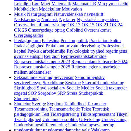
Lokalløn
Løn
Magt
Matematik
Matematik B
Min gymnasietid
Mobiltelefon
Mødekultur
Motivation
Musik
Naturgeografi
Naturvidenskab
navneskift
Nedskæringer
Nudansk
Ny lærer
Nyt skoleår - nye ideer
Observation af undervisning
OK 13
OK 15
OK 21
OK 24
OK 26
Omsorgsdage
optag
Ordblind
Overenskomst
Overgangsalder
Pædagogikum
Palæstina
Pension
politik
Præstationskultur
Praksisfaglighed
Praktikant
privatundervisning
Professionel
kapital
Psykisk arbejdsmiljø
Psykologisk tryghed
regeringens
gymnasieudspil
Religion
Repræsentantskabsmøde
Repræsentantskabsmøde 2023
Repræsentantskabsmøde 2024
Repræsentantskabsmøde 2025
Rettestrategier
samarbejde
mellem uddannelser
Seksualundervisning
Selvcensur
Seniorarbejdsliv
serviceeftersyn
Sexchikane
Sexisme
Skærmfri undervisning
Skriftlighed
Snyd
social arv
Sociale Medier
Socialt taxameter
søgetal
SOP
Sorgorlov
SRP
Stress
Studiepraktik
Studieretning
Studietur
Sverige
Sygdom
Talblindhed
Taxameter
Taxameterordning
Teamsamarbejde
Tekst
Teoretisk
pædagogikum
Test
Tidsregistrering
Tillidsrepræsentant
Tilsyn
Tværfaglighed
Uddannelsespolitik
Udveksling
Undervisning
Undervisningsdifferentiering
Undervisningsevaluering
ungdomskultur
ungdomsuddannelse
valg
Valgkamp