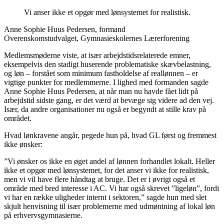
Vi anser ikke et opgør med lønsystemet for realistisk.
Anne Sophie Huus Pedersen, formand
Overenskomstudvalget, Gymnasieskolernes Lærerforening
Medlemsmøderne viste, at især arbejdstidsrelaterede emner,
eksempelvis den stadigt huserende problematiske skævbelastning,
og løn – forstået som minimum fastholdelse af reallønnen – er
vigtige punkter for medlemmerne. I lighed med formanden sagde
Anne Sophie Huus Pedersen, at når man nu havde fået lidt på
arbejdstid sidste gang, er det værd at bevæge sig videre ad den vej.
Især, da andre organisationer nu også er begyndt at stille krav på
området.
Hvad lønkravene angår, pegede hun på, hvad GL først og fremmest
ikke ønsker:
”Vi ønsker os ikke en øget andel af lønnen forhandlet lokalt. Heller
ikke et opgør med lønsystemet, for det anser vi ikke for realistisk,
men vi vil have flere håndtag at bruge. Det er i øvrigt også et
område med bred interesse i AC. Vi har også skrevet ”ligeløn”, fordi
vi har en række uligheder internt i sektoren,” sagde hun med slet
skjult henvisning til især problemerne med udmøntning af lokal løn
på erhvervsgymnasierne.