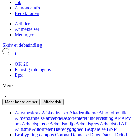
Job
Annonceinfo
Redaktionen
Artikler
Anmeldelser
Meninger
Skriv et debatindlæg
0
OK 26
Kunstig intelligens
Epx
Mere
Mest læste emner
Alfabetisk
Adgangskrav
Afskedigelser
Akademikerne
Alkoholpolitik
Almendannelse
anvendelsesorienteret undervisning
AP
APV
arb
Arbejdsglæde
Arbejdsmiljø
Arbejdspres
Arbejdstid
AT
Autisme
Autoriteter
Bæredygtighed
Besparelse
BNP
Brobygning
campus
Corona
Dannelse
Dans
Dansk
Deltid