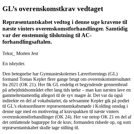
GL’s overenskomstkrav vedtaget
Repræsentantskabet vedtog i denne uge kravene til
næste vinters overenskomstforhandlinger. Samtidig
var der enstemmig tilslutning til AC-
forhandlingsaftalen.
Tekst_
Morten Jest
En isbryder.
Den betegnelse har Gymnasieskolernes Lærerforenings (GL)
formand Tomas Kepler flere gange brugt om overenskomstresultatet
fra 2021 (OK 21). Her fik GL endelig et begyndende gennembrud
på arbejdstidsområdet efter lang tids tørke – man kan næsten lave en
gammeltestamentlig allegori til de syv magre år. Det var da også
indirekte en del af vokabulariet, da selvsamme Kepler gik på podiet
til GL’s ekstraordinære repræsentantskabsmøde i Kolding onsdag i
denne uge med en motivering af kravspakken til næste vinters
overenskomstforhandlinger (OK 24). Her var netop OK 21 en del af
det omfattende bagtæppe for de krav, formanden ridsede op, og som
repræsentantskabet skulle tage stilling til.