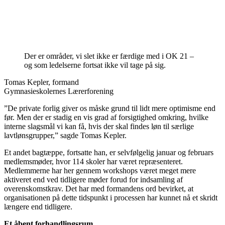
Der er områder, vi slet ikke er færdige med i OK 21 –
og som ledelserne fortsat ikke vil tage på sig.
Tomas Kepler, formand
Gymnasieskolernes Lærerforening
”De private forlig giver os måske grund til lidt mere optimisme end
før. Men der er stadig en vis grad af forsigtighed omkring, hvilke
interne slagsmål vi kan få, hvis der skal findes løn til særlige
lavtlønsgrupper,” sagde Tomas Kepler.
Et andet bagtæppe, fortsatte han, er selvfølgelig januar og februars
medlemsmøder, hvor 114 skoler har været repræsenteret.
Medlemmerne har her gennem workshops været meget mere
aktiveret end ved tidligere møder forud for indsamling af
overenskomstkrav. Det har med formandens ord bevirket, at
organisationen på dette tidspunkt i processen har kunnet nå et skridt
længere end tidligere.
Et åbent forhandlingsrum